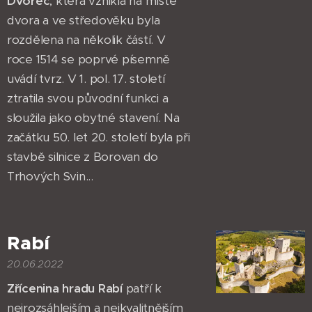
Dvorec
, která vznikla na místě
dvora a ve středověku byla
rozdělena na několik částí. V
roce 1514 se poprvé písemně
uvádí tvrz. V 1. pol. 17. století
ztratila svou původní funkci a
sloužila jako obytné stavení. Na
začátku 50. let 20. století byla při
stavbě silnice z Borovan do
Trhových Svin...
Rabí
20.06.2022
Zřícenina hradu Rabí
patří k
nejrozsáhlejším a nejkvalitnějším