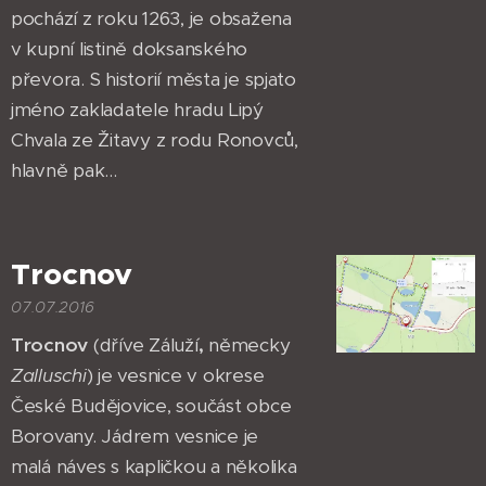
pochází z roku 1263, je obsažena
v kupní listině doksanského
převora. S historií města je spjato
jméno zakladatele hradu Lipý
Chvala ze Žitavy z rodu Ronovců,
hlavně pak...
Trocnov
07.07.2016
Trocnov
(dříve Záluží
,
německy
Zalluschi
) je vesnice v okrese
České Budějovice, součást obce
Borovany. Jádrem vesnice je
malá náves s kapličkou a několika