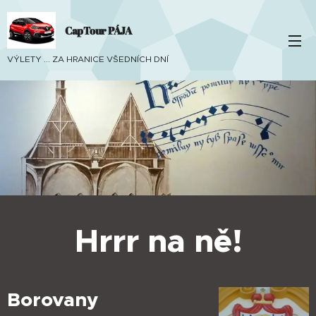
CapTour PÁJA
VÝLETY ... ZA HRANICE VŠEDNÍCH DNÍ
Hrrr na ně!
Borovany