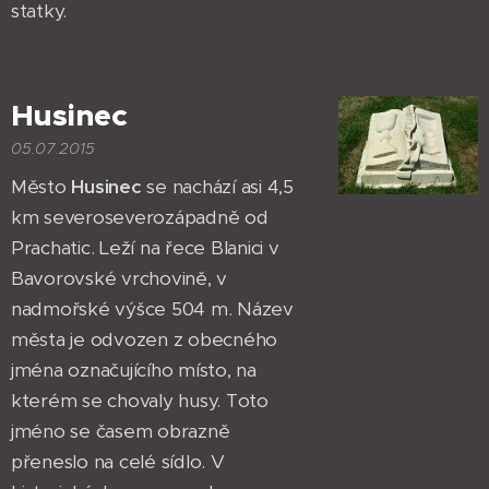
statky.
Husinec
05.07.2015
Město
Husinec
se nachází asi 4,5
km severoseverozápadně od
Prachatic. Leží na řece Blanici v
Bavorovské vrchovině, v
nadmořské výšce 504 m. Název
města je odvozen z obecného
jména označujícího místo, na
kterém se chovaly husy. Toto
jméno se časem obrazně
přeneslo na celé sídlo. V