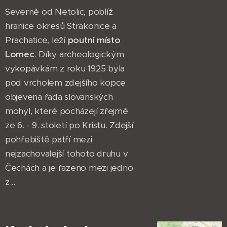
Severně od Netolic, poblíž
hranice okresů Strakonice a
Prachatice, leží
poutní místo
Lomec
. Díky archeologickým
vykopávkám z roku 1925 byla
pod vrcholem zdejšího kopce
objevena řada slovanských
mohyl, které pocházejí zřejmě
ze 6. - 9. století po Kristu. Zdejší
pohřebiště patří mezi
nejzachovalejší tohoto druhu v
Čechách a je řazeno mezi jedno
z...