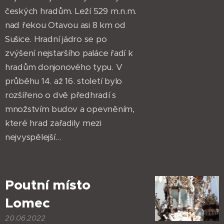
českých hradům. Leží 529 m.n.m.
nad řekou Otavou asi 8 km od
Sušice. Hradní jádro se po
zvýšení nejstaršího paláce řadí k
hradům donjonového typu. V
průběhu 14. až 16. století bylo
rozšířeno o dvě předhradí s
množstvím budov a opevněním,
které hrad zařadily mezi
nejvyspělejší...
Poutní místo
Lomec
20.06.2022