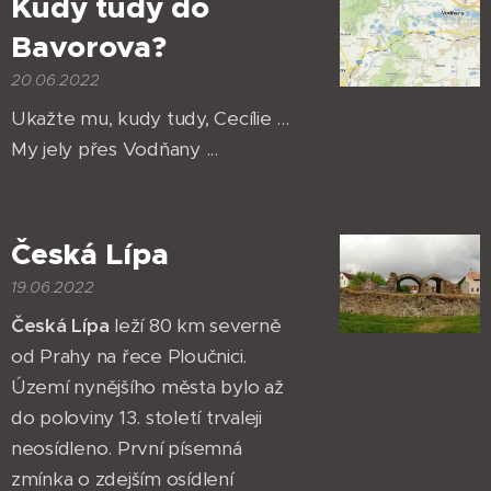
Kudy tudy do
Bavorova?
20.06.2022
Ukažte mu, kudy tudy, Cecílie ...
My jely přes Vodňany ...
Česká Lípa
19.06.2022
Česká Lípa
leží 80 km severně
od Prahy na řece Ploučnici.
Území nynějšího města bylo až
do poloviny 13. století trvaleji
neosídleno. První písemná
zmínka o zdejším osídlení