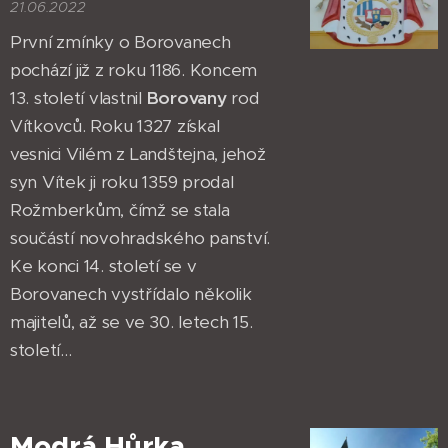
21.06.2022
První zmínky o Borovanech
pochází již z roku 1186. Koncem
13. století vlastnil
Borovany
rod
Vítkovců. Roku 1327 získal
vesnici Vilém z Landštejna, jehož
syn Vítek ji roku 1359 prodal
Rožmberkům, čímž se stala
součástí novohradského panství.
Ke konci 14. století se v
Borovanech vystřídalo několik
majitelů, až se ve 30. letech 15.
století...
Modrá Hůrka