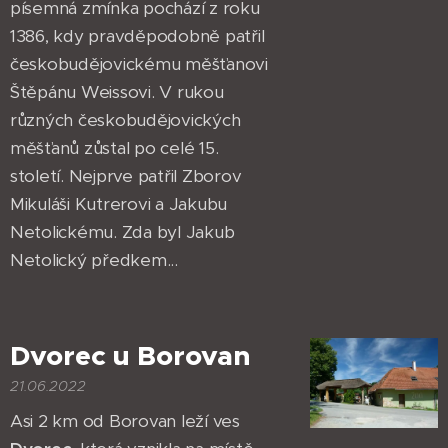
písemná zmínka pochází z roku
1386, kdy pravděpodobně patřil
českobudějovickému měšťanovi
Štěpánu Weissovi. V rukou
různých českobudějovických
měšťanů zůstal po celé 15.
století. Nejprve patřil Zborov
Mikuláši Kutrerovi a Jakubu
Netolickému. Zda byl Jakub
Netolický předkem...
Dvorec u Borovan
21.06.2022
Asi 2 km od Borovan leží ves