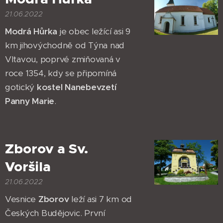
21.06.2022
Modrá Hůrka
je obec ležící asi 9
km jihovýchodně od Týna nad
Vltavou, poprvé zmiňovaná v
roce 1354, kdy se připomíná
gotický
kostel Nanebevzetí
Panny Marie
.
Zborov a Sv.
Voršila
21.06.2022
Vesnice
Zborov
leží asi 7 km od
Českých Budějovic. První