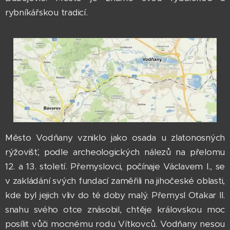
rybníkářskou tradicí.
Město Vodňany vzniklo jako osada u zlatonosných
rýžovišť, podle archeologických nálezů na přelomu
12. a 13. století. Přemyslovci, počínaje Václavem I., se
v zakládání svých fundací zaměřili na jihočeské oblasti,
kde byl jejich vliv do té doby malý. Přemysl Otakar II.
snahu svého otce znásobil, chtěje královskou moc
posílit vůči mocnému rodu Vítkovců. Vodňany nesou