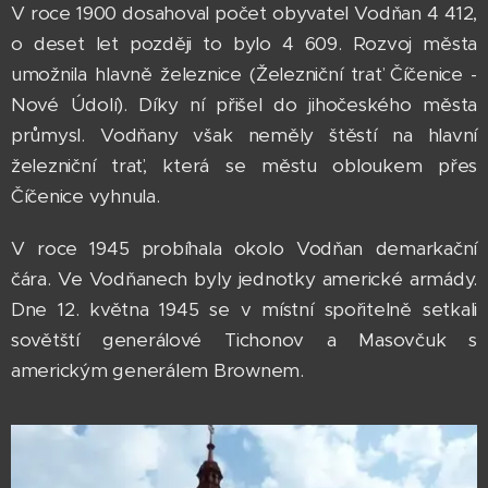
V roce 1900 dosahoval počet obyvatel Vodňan 4 412,
o deset let později to bylo 4 609. Rozvoj města
umožnila hlavně železnice (Železniční trať Číčenice -
Nové Údolí). Díky ní přišel do jihočeského města
průmysl. Vodňany však neměly štěstí na hlavní
železniční trať, která se městu obloukem přes
Číčenice vyhnula.
V roce 1945 probíhala okolo Vodňan demarkační
čára. Ve Vodňanech byly jednotky americké armády.
Dne 12. května 1945 se v místní spořitelně setkali
sovětští generálové Tichonov a Masovčuk s
americkým generálem Brownem.