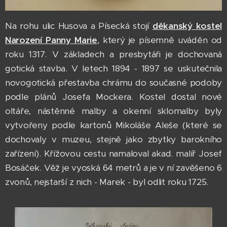
Na rohu ulic Husova a Písecká stojí
děkanský kostel
Narození Panny Marie
, který je písemně uváděn od
roku 1317. V základech a presbytáři je dochovaná
gotická stavba. V letech 1894 - 1897 se uskutečnila
novogotická přestavba chrámu do současné podoby
podle plánů Josefa Mockera. Kostel dostal nové
oltáře, nástěnné malby a okenní sklomalby byly
vytvořeny podle kartonů Mikoláše Aleše (které se
dochovaly v muzeu, stejně jako zbytky barokního
zařízení). Křížovou cestu namaloval akad. malíř Josef
Bosáček. Věž je vyoská 64 metrů a je v ní zavěšeno 6
zvonů, nejstarší z nich - Marek - byl odlit roku 1725.