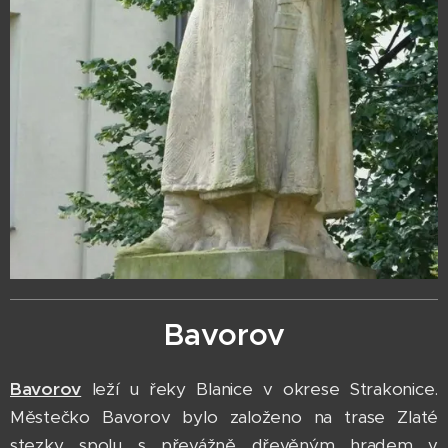
Bavorov
Bavorov
leží u řeky Blanice v okrese Strakonice.
Městečko Bavorov bylo založeno na trase Zlaté
stezky spolu s převážně dřevěným hradem v