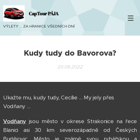
CapTour PÁJA
VÝLETY ... ZA HRANICE VŠEDNÍCH DNÍ
Kudy tudy do Bavorova?
20.06.2022
Ukažte mu, kudy tudy, Cecílie ... My jely přes
Vodňany ...
Vodňany
jsou město v okrese Strakonice na řece
Blanici asi 30 km severozápadně od Českých
Budějovic. Město je známé svou rybářskou a