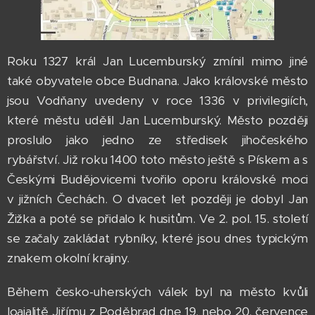
Roku 1327 král Jan Lucemburský zmínil mimo jiné
také obyvatele obce Budnana. Jako královské město
jsou Vodňany uvedeny v roce 1336 v privilegiích,
které městu udělil Jan Lucemburský. Město později
proslulo jako jedno ze středisek jihočeského
rybářství. Již roku 1400 toto město ještě s Pískem a s
Českými Budějovicemi tvořilo oporu královské moci
v jižních Čechách. O dvacet let později je dobyl Jan
Žižka a poté se přidalo k husitům. Ve 2. pol. 15. století
se začaly zakládat rybníky, které jsou dnes typickým
znakem okolní krajiny.
Během česko-uherských válek byl na město kvůli
loajalitě Jiřímu z Poděbrad dne 19. nebo 20. července