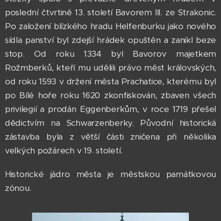
poslední čtvrtině 13. století Bavorem III. ze Strakonic.
Po založení blízkého hradu Helfenburku jako nového
sídla panství byl zdejší hrádek opuštěn a zanikl beze
stop. Od roku 1334 byl Bavorov majetkem
Rožmberků, kteří mu udělili právo měst královských,
od roku 1593 v držení města Prachatice, kterému byl
po Bílé hoře roku 1620 zkonfiskován, zbaven všech
privilegií a prodán Eggenberkům, v roce 1719 přešel
dědictvím na Schwarzenberky. Původní historická
zástavba byla z větší části zničena při několika
velkých požárech v 19. století.
Historické jádro města je městskou památkovou
zónou.