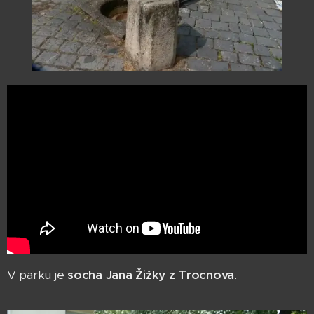
V parku je
socha Jana Žižky z Trocnova
.