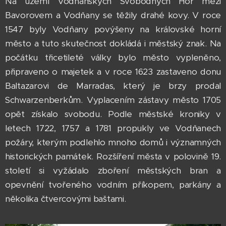
Na území Vodňanských Svobodných Hor mezi
Bavorovem a Vodňany se těžily drahé kovy. V roce
1547 byly Vodňany povýšeny na královské horní
město a tuto skutečnost dokládá i městský znak. Na
počátku třicetileté války bylo město vypleněno,
připraveno o majetek a v roce 1623 zastaveno donu
Baltazarovi de Marradas, který je brzy prodal
Schwarzenberkům. Vyplacením zástavy město 1705
opět získalo svobodu. Podle městské kroniky v
letech 1722, 1757 a 1781 propukly ve Vodňanech
požáry, kterým podlehlo mnoho domů i významných
historických památek. Rozšíření města v polovině 19.
století si vyžádalo zboření městských bran a
opevnění tvořeného vodním příkopem, parkány a
několika čtvercovými baštami.