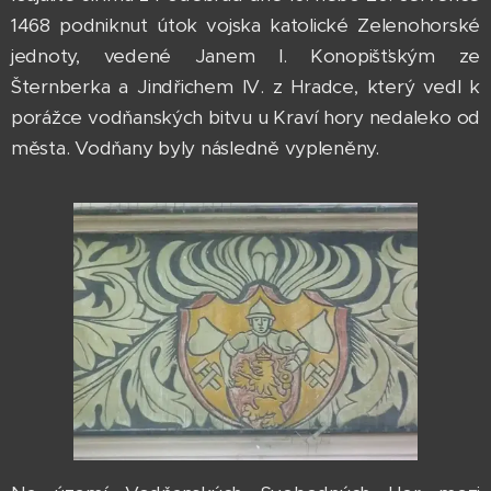
1468 podniknut útok vojska katolické Zelenohorské
jednoty, vedené Janem I. Konopišťským ze
Šternberka a Jindřichem IV. z Hradce, který vedl k
porážce vodňanských bitvu u Kraví hory nedaleko od
města. Vodňany byly následně vypleněny.