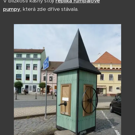
V blízkosti kašny stojí
replika rumpálové
pumpy
,
která zde dříve stávala.