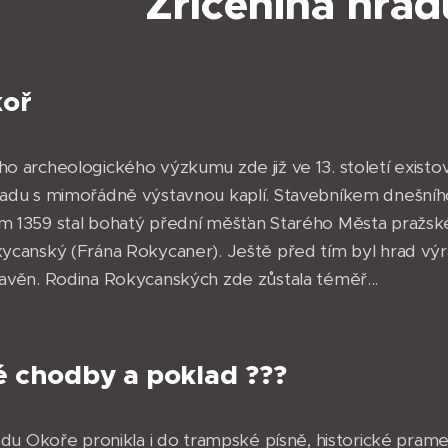
Zřícenina hra
koř
o archeologického výzkumu zde již ve 13. století existov
radu s mimořádně výstavnou kaplí. Stavebníkem dnešníh
m 1359 stal bohatý přední měšťan Starého Města pražs
kycanský (Frána Rokycaner). Ještě před tím byl hrad vý
avěn. Rodina Rokycanských zde zůstala téměř...
 chodby a poklad ???
radu Okoře pronikla i do trampské písně, historické prame