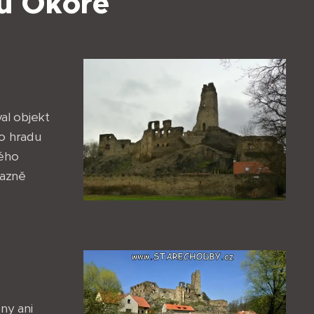
du Okoře
al objekt
o hradu
kého
razně
ny ani