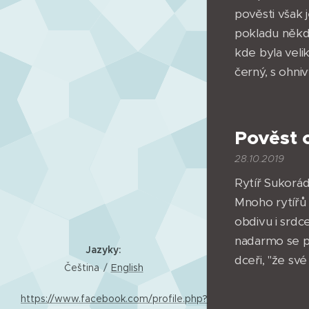
pověsti však 
pokladu někde
kde byla veli
černý, s ohni
Pověst 
28.10.2019
Rytíř Sukorád
Mnoho rytířů
obdivu i srdc
nadarmo se pok
Jazyky
dceři, "že své
Čeština
English
https://www.facebook.com/profile.php?