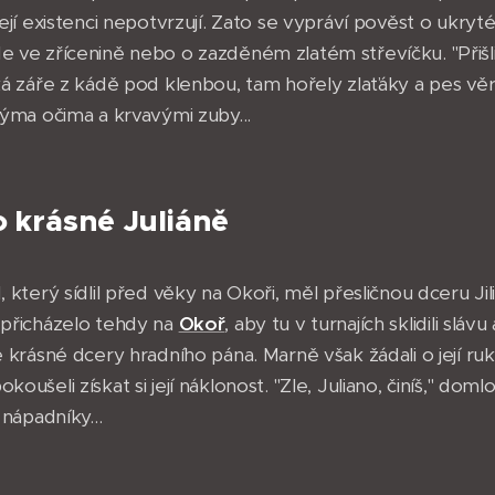
její existenci nepotvrzují. Zato se vypráví pověst o ukry
 ve zřícenině nebo o zazděném zlatém střevíčku. "Přišli
ká záře z kádě pod klenbou, tam hořely zlaťáky a pes věr
výma očima a krvavými zuby...
o krásné Juliáně
, který sídlil před věky na Okoři
, měl přesličnou dceru Jil
 přicházelo tehdy na
Okoř
, aby tu v turnajích sklidili slávu 
e krásné dcery hradního pána. Marně však žádali o její ruk
oušeli získat si její náklonost. "Zle, Juliano, činíš," doml
 nápadníky...