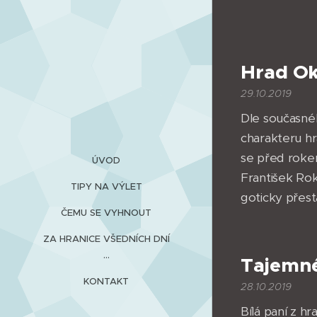
Hrad O
29.10.2019
Dle současnéh
charakteru h
se před roke
ÚVOD
František Ro
TIPY NA VÝLET
goticky přest
ČEMU SE VYHNOUT
ZA HRANICE VŠEDNÍCH DNÍ
...
Tajemné
KONTAKT
28.10.2019
Bílá paní z h