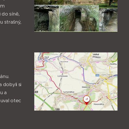
tém
 do síně,
u strašný,
iánu.
a dobyli si
u a
ouval otec