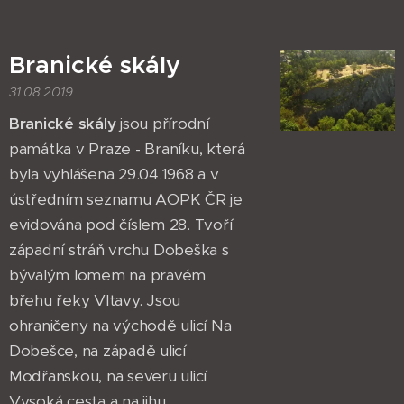
Branické skály
31.08.2019
Branické skály
jsou přírodní
památka v Praze - Braníku, která
byla vyhlášena 29.04.1968 a v
ústředním seznamu AOPK ČR je
evidována pod číslem 28. Tvoří
západní stráň vrchu Dobeška s
bývalým lomem na pravém
břehu řeky Vltavy. Jsou
ohraničeny na východě ulicí Na
Dobešce, na západě ulicí
Modřanskou, na severu ulicí
Vysoká cesta a na jihu...