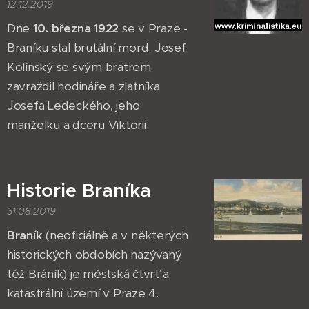
12.12.2019
Dne
10. března 1922
se v Praze -
Braníku stal brutální mord. Josef
Kolínský se svým bratrem
zavraždil hodináře a zlatníka
Josefa Ledeckého, jeho
manželku a dceru Viktorii.
Historie Braníka
31.08.2019
Braník
(neoficiálně a v některých
historických obdobích nazývaný
též Bráník) je městská čtvrť a
katastrální území v Praze 4.