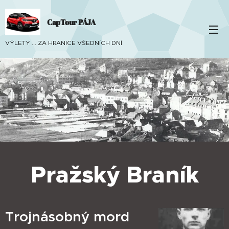
CapTour PÁJA
VÝLETY ... ZA HRANICE VŠEDNÍCH DNÍ
Pražský Braník
Trojnásobný mord