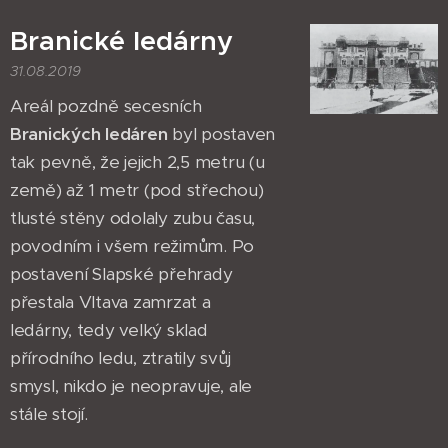
Branické ledárny
31.08.2019
Areál pozdně secesních
Branických ledáren
byl postaven
tak pevně, že jejich 2,5 metru (u
země) až 1 metr (pod střechou)
tlusté stěny odolaly zubu času,
povodním i všem režimům. Po
postavení Slapské přehrady
přestala Vltava zamrzat a
ledárny, tedy velký sklad
přírodního ledu, ztratily svůj
smysl, nikdo je neopravuje, ale
stále stojí.