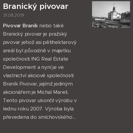
Branický pivovar
31.08.2019
Pivovar Braník
nebo také
Branický pivovar je pražský
pivovar jehož asi pětihektarový
areál byl původně v majetku
společnosti ING Real Estate
Development a nyní je ve
vlastnictví akciové společnosti
Braník Pivovar, jejímž jediným
akcionářem je Michal Mareš.
Tento pivovar ukončil výrobu v
lednu roku 2007. Výroba byla
převedena do smíchovského...