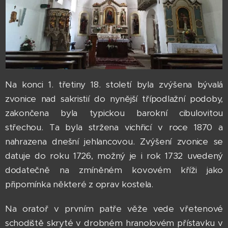
Na konci 1. třetiny 18. století byla zvýšena bývalá
zvonice nad sakristií do nynější třípodlažní podoby,
zakončena byla typickou barokní cibulovitou
střechou. Ta byla stržena vichřicí v roce 1870 a
nahrazena dnešní jehlancovou. Zvýšení zvonice se
datuje do roku 1726, možný je i rok 1732 uvedený
dodatečně na zmíněném kovovém kříži jako
připomínka některé z oprav kostela.
Na oratoř v prvním patře věže vede vřetenové
schodiště skryté v drobném hranolovém přístavku v