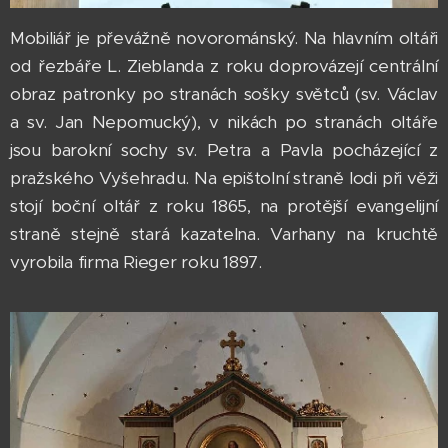
Mobiliář je převážně novorománský. Na hlavním oltáři
od řezbáře L. Zieblanda z roku doprovázejí centrální
obraz patronky po stranách sošky světců (sv. Václav
a sv. Jan Nepomucký), v nikách po stranách oltáře
jsou barokní sochy sv. Petra a Pavla pocházející z
pražského Vyšehradu. Na epištolní straně lodi při věži
stojí boční oltář z roku 1865, na protější evangelijní
straně stejně stará kazatelna. Varhany na kruchtě
vyrobila firma Rieger roku 1897.