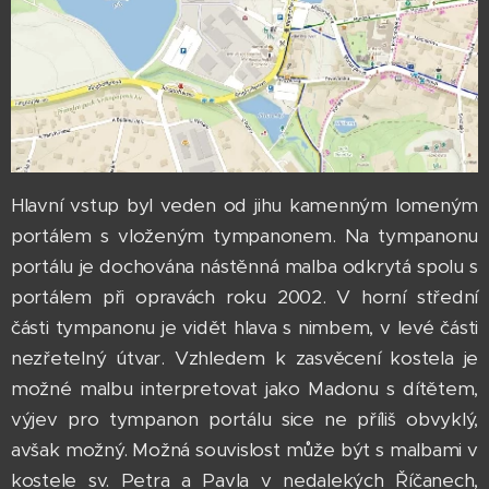
Hlavní vstup byl veden od jihu kamenným lomeným
portálem s vloženým tympanonem. Na tympanonu
portálu je dochována nástěnná malba odkrytá spolu s
portálem při opravách roku 2002. V horní střední
části tympanonu je vidět hlava s nimbem, v levé části
nezřetelný útvar. Vzhledem k zasvěcení kostela je
možné malbu interpretovat jako Madonu s dítětem,
výjev pro tympanon portálu sice ne příliš obvyklý,
avšak možný. Možná souvislost může být s malbami v
kostele sv. Petra a Pavla v nedalekých Říčanech,