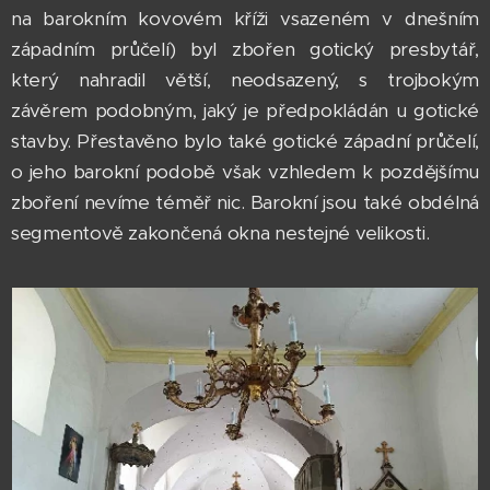
na barokním kovovém kříži vsazeném v dnešním
západním průčelí) byl zbořen gotický presbytář,
který nahradil větší, neodsazený, s trojbokým
závěrem podobným, jaký je předpokládán u gotické
stavby. Přestavěno bylo také gotické západní průčelí,
o jeho barokní podobě však vzhledem k pozdějšímu
zboření nevíme téměř nic. Barokní jsou také obdélná
segmentově zakončená okna nestejné velikosti.