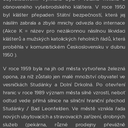
obnoveného vyšebrodského kláštera. V roce 1950
byl klášter přepaden Státní bezpečností, která jej
násilím zabrala a zbylé mnichy odvezla do internace
(Akce K = název pro nezákonnou násilnou likvidaci
klášterů a mužských katolických řeholních řádů, která
proběhla v komunistickém Československu v dubnu
1950 ).
V roce 1959 byla na jih od města vytvořena železná
opona, za níž zůstalo jen malé množství obyvatel ve
vesničkách Studánky a Dolní Drkolná. Po otevření
hranic v roce 1989 význam města silně vzrostl, neboť
odtud vede přímá silnice na silniční hraniční přechod
Studánky / Bad Leonfelden. Ve městě vznikla řada
nových ubytovacích a stravovacích zařízení, drobných
služeb (pekárna, různé prodejny převážně