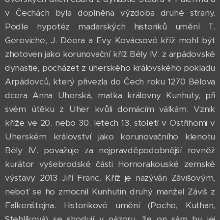
v Čechách byla doplněna výzdoba druhé strany.
Podle hypotéz maďarských historiků umění T.
Gereviche, J. Déera a Evy Kovácsové kříž mohl být
zhotoven jako korunovační kříž Bély IV. z arpádovské
dynastie, pocházet z uherského královského pokladu
Arpádovců, který přivezla do Čech roku 1270 Bélova
dcera Anna Uherská, matka královny Kunhuty, při
svém útěku z Uher kvůli domácím válkám. Vznik
kříže ve 20. nebo 30. letech 13. století v Ostřihomi v
Uherském království jako korunovačního klenotu
Bély IV. považuje za nejpravděpodobnější rovněž
kurátor vyšebrodské části Hornorakouské zemské
výstavy 2013 Jiří Franc. Kříž je nazýván Závišovým,
neboť se ho zmocnil Kunhutin druhý manžel Záviš z
Falkenštejna. Historikové umění (Poche, Kuthan,
Stehlíková) se shodují v názoru, že on sám by jej