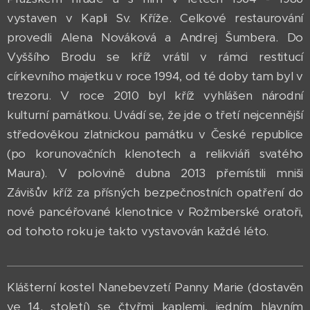
vystaven v Kapli Sv. Kříže. Celkové restaurování
provedli Alena Nováková a Andrej Šumbera. Do
Vyššího Brodu se kříž vrátil v rámci restitucí
církevního majetku v roce 1994, od té doby tam byl v
trezoru. V roce 2010 byl kříž vyhlášen národní
kulturní památkou. Uvádí se, že jde o třetí nejcennější
středověkou zlatnickou památku v České republice
(po korunovačních klenotech a relikviáři svatého
Maura). V polovině dubna 2013 přemístili mniši
Závišův kříž za přísných bezpečnostních opatření do
nové pancéřované klenotnice v Rožmberské oratoři,
od tohoto roku je takto vystavován každé léto.
Klášterní kostel Nanebevzetí Panny Marie (dostavěn
ve 14. století) se čtyřmi kaplemi, jedním hlavním