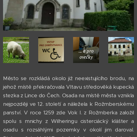
... a pro
ovečky
Město se rozkládá okolo již neexistujícího brodu, na
jehož místě překračovala Vltavu středověká kupecká
stezka z Lince do Čech. Osada na místě města vznikla
nejpozději ve 12. století a náležela k Rožmberskému
panství. V roce 1259 zde Vok I. z Rožmberka založil
spolu s mnichy z Wilheringu cisterciácký klášter a
osadu s rozsáhlými pozemky v okolí jim daroval.