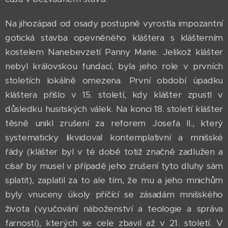
Na jihozápad od osady postupně vyrostla impozantní
gotická stavba opevněného kláštera s klášterním
kostelem Nanebevzetí Panny Marie. Jelikož klášter
nebyl královskou fundací, byla jeho role v prvních
stoletích lokálně omezena. První období úpadku
kláštera přišlo v 15. století, kdy klášter zpustl v
důsledku husitských válek. Na konci 18. století klášter
těsně unikl zrušení za reforem Josefa II., který
systematicky likvidoval kontemplativní a mnišské
řády (klášter byl v té době totiž značně zadlužen a
císař by musel v případě jeho zrušení tyto dluhy sám
splatit), zaplatil za to ale tím, že mu a jeho mnichům
byly vnuceny úkoly příčící se zásadám mnišského
života (vyučování náboženství a teologie a správa
farností), kterých se cele zbavil až v 21. století. V