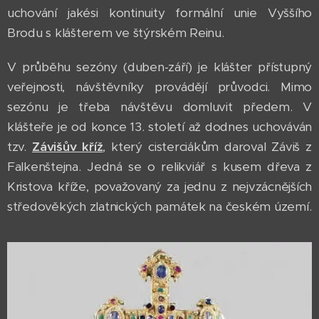
uchování jakési kontinuity formální unie Vyššího
Brodu s klášterem ve štýrském Reinu.
V průběhu sezóny (duben-září) je klášter přístupný
veřejnosti, návštěvníky provádějí průvodci. Mimo
sezónu je třeba návštěvu domluvit předem. V
klášteře je od konce 13. století až dodnes uchováván
tzv.
Závišův kříž
, který cisterciákům daroval Záviš z
Falkenštejna. Jedná se o relikviář s kusem dřeva z
Kristova kříže, považovaný za jednu z nejvzácnějších
středověkých zlatnických památek na českém území.