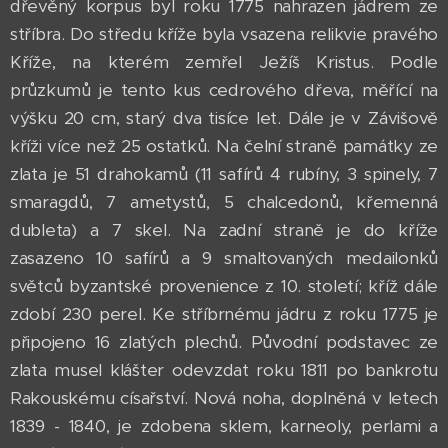
dřevěný korpus byl roku 1775 nahrazen jádrem ze
stříbra. Do středu kříže byla vsazena relikvie pravého
Kříže, na kterém zemřel Ježíš Kristus. Podle
průzkumů je tento kus cedrového dřeva, měřící na
výšku 20 cm, starý dva tisíce let. Dále je v Závišově
kříži více než 25 ostatků. Na čelní straně památky ze
zlata je 51 drahokamů (11 safírů 4 rubíny, 3 spinely, 7
smaragdů, 7 ametystů, 5 chalcedonů, křemenná
dubleta) a 7 skel. Na zadní straně je do kříže
zasazeno 10 safírů a 9 smaltovaných medailonků
světců byzantské provenience z 10. století; kříž dále
zdobí 230 perel. Ke stříbrnému jádru z roku 1775 je
připojeno 16 zlatých plechů. Původní podstavec ze
zlata musel klášter odevzdat roku 1811 po bankrotu
Rakouskému císařství. Nová noha, doplněná v letech
1839 - 1840, je zdobena sklem, karneoly, perlami a