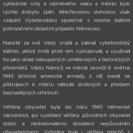
cyklistické roty a obrněného vlaku a město bylo
rychle dobyto zpět. Mnichovskou dohodou však
vzápětí Vyšebrodsko společně s mnoha dalšími
pohraničními oblastmi připadlo Německu.
Nacisté za své vlády zrušili a zabrali vyšebrodský
klášter, jehož mniši proti nim vystupovali, a využívali
ho jako sklad naloupených uměleckých a historických
předmětů. Vládu Němců ve městě ukončil 6. května
1945 příchod americké armády, s níž svedli na
přístupech k městu několik drobných a předem
beznadějných střetnutí.
Většina obyvatel byla do roku 1945 německé
národnosti, po vysídlení většiny původních obyvatel
došlo k nedokonalému dosídlení nepůvodním
obyvatelstvem. Vyhnána byla i většina mnichů z