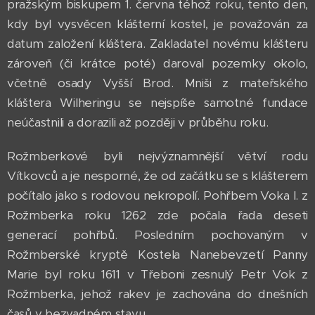
pražským biskupem 1. června téhož roku, tento den,
kdy byl vysvěcen klášterní kostel, je považován za
datum založení kláštera. Zakladatel novému klášteru
zároveň (či krátce poté) daroval pozemky okolo,
včetně osady Vyšší Brod. Mniši z mateřského
kláštera Wilheringu se nejspíše samotné fundace
neúčastnili a dorazili až později v průběhu roku.
Rožmberkové byli nejvýznamnější větví rodu
Vítkovců a je nesporné, že od začátku se s klášterem
počítalo jako s rodovou nekropolí. Pohřbem Voka I. z
Rožmberka roku 1262 zde počala řada deseti
generací pohřbů. Posledním pochovaným v
Rožmberské kryptě Kostela Nanebevzetí Panny
Marie byl roku 1611 v Třeboni zesnulý Petr Vok z
Rožmberka, jehož rakev je zachována do dnešních
časů v bezvadném stavu.