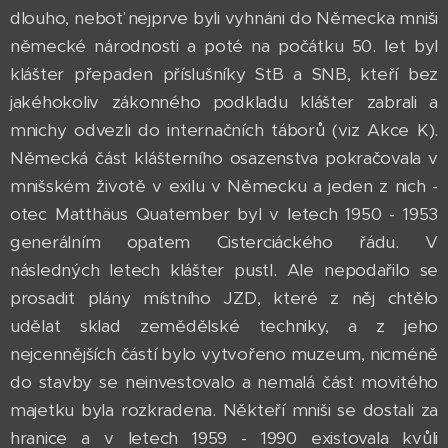
dlouho, neboť nejprve byli vyhnáni do Německa mniši
německé národnosti a poté na počátku 50. let byl
klášter přepaden příslušníky StB a SNB, kteří bez
jakéhokoliv zákonného podkladu klášter zabrali a
mnichy odvezli do internačních táborů (viz Akce K).
Německá část klášterního osazenstva pokračovala v
mnišském životě v exilu v Německu a jeden z nich -
otec Matthäus Quatember byl v letech 1950 - 1953
generálním opatem Cisterciáckého řádu. V
následných letech klášter pustl. Ale nepodařilo se
prosadit plány místního JZD, které z něj chtělo
udělat sklad zemědělské techniky, a z jeho
nejcennějších částí bylo vytvořeno muzeum, nicméně
do stavby se neinvestovalo a nemalá část movitého
majetku byla rozkradena. Někteří mniši se dostali za
hranice a v letech 1959 - 1990 existovala kvůli