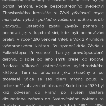
pořidit nemohl. Podle bezprostředního svědectví
Zbraslavského kronikáře si Záviš
přivlastnil nejen
manželku, nýbrž i poklad a veškerou nádheru krále
Otakara...
Cisterciáci zajistili Závišův pohřeb a
pochovali jej v kapitulní síni, kde byli pochováváni
preláti. V roce 1290 věnovali Vítek a Vok z Krumlova
vyšebrodskému klášteru "ku spasení duše Záviše z
Falkenštejna tři vesnice". Ten jej pravděpodobně
daroval, či spíše po jeho smrti přešel do rodové
fundace Vítkovců, cisterciáckého vyšebrodského
kláštera. Tam se připomíná jako zázračný a po
třicetileté válce se stal cílem mnoha poutí. V
nebezpečí zabavení při obsazení Sudet roku 1939 byl
kříž odvezen do Prahy, po zrušení kláštera
dlouhodobě zařazen do Svatovítského pokladu na
Pražském hradě a s ním v letech 1964 - 1986