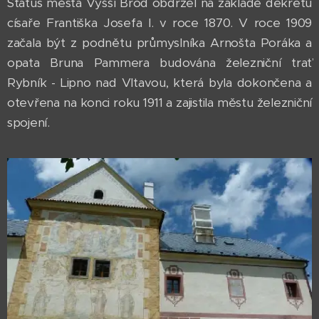
Status města Vyšší Brod obdržel na základě dekretu
císaře Františka Josefa I. v roce 1870. V roce 1909
začala být z podnětu průmyslníka Arnošta Poráka a
opata Bruna Pammera budována železniční trať
Rybník - Lipno nad Vltavou, která byla dokončena a
otevřena na konci roku 1911 a zajistila městu železniční
spojení.