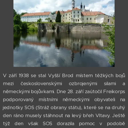
V září 1938 se stal Vyšší Brod místem těžkých bojů
mezi československými ozbrojenými silami a
německými bojůvkami. Dne 28. září zaútočil Freikorps
podporovaný místními německými obyvateli na
jednotky SOS (Stráž obrany státu), které se na druhý
den ráno musely stáhnout na levý břeh Vltavy. Ještě
týž den však SOS dorazila pomoc v podobě