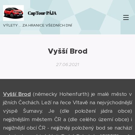
CapTour PÁJA
VÝLETY ... ZA HRANICE VŠEDNÍCH DNÍ
Vyšší Brod
27.06.2021
Vyšší Brod
(německy Hohenfurth) je malé město v
jižních Čechách. Leží na řece Vltavě na nejvýchodnější
výspě Šumavy. Je (dle položení jádra obce)
nejjižnějším městem ČR a (dle celého území obce) i
nejjižnější obcí ČR - nejjižněji položený bod se nachází