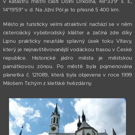
v katastru místní části Dolní Drkolná, 48°33′9″ s. š.,
14°19′59″ v. d. Na Jižní Pól je to přesně 5 400 km.
Město je turisticky velmi atraktivní: nachází se v něm
cisterciácký vyšebrodský klášter a začíná zde díky
Lipnu prakticky neustále splavný úsek toku Vltavy,
který je nejnavštěvovanější vodáckou trasou v České
republice. Historické jádro města je městskou
památkovou zónou. Po městě byla pojmenována
planetka č. 121089, která byla objevena v roce 1999
Milošem Tichým z kleťské hvězdárny.