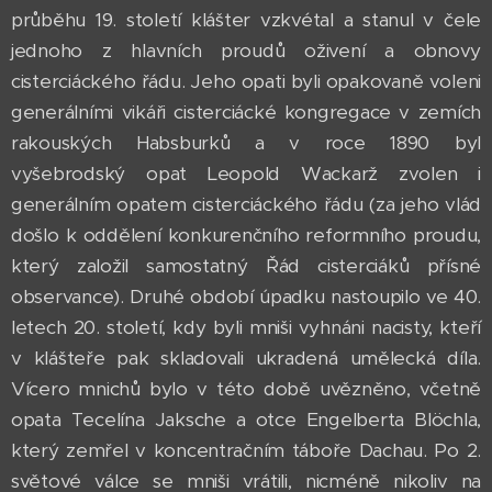
průběhu 19. století klášter vzkvétal a stanul v čele
jednoho z hlavních proudů oživení a obnovy
cisterciáckého řádu. Jeho opati byli opakovaně voleni
generálními vikáři cisterciácké kongregace v zemích
rakouských Habsburků a v roce 1890 byl
vyšebrodský opat Leopold Wackarž zvolen i
generálním opatem cisterciáckého řádu (za jeho vlád
došlo k oddělení konkurenčního reformního proudu,
který založil samostatný Řád cisterciáků přísné
observance). Druhé období úpadku nastoupilo ve 40.
letech 20. století, kdy byli mniši vyhnáni nacisty, kteří
v klášteře pak skladovali ukradená umělecká díla.
Vícero mnichů bylo v této době uvězněno, včetně
opata Tecelína Jaksche a otce Engelberta Blöchla,
který zemřel v koncentračním táboře Dachau. Po 2.
světové válce se mniši vrátili, nicméně nikoliv na