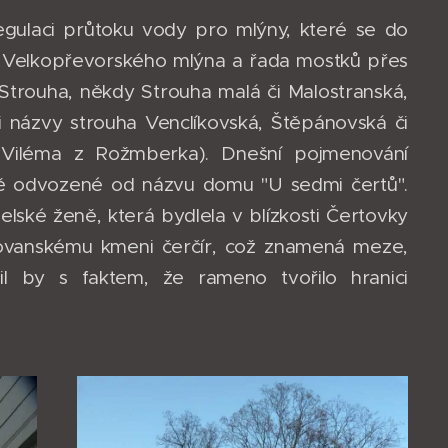
egulaci průtoku vody pro mlýny, které se do
 u Velkopřevorského mlýna a řada mostků přes
Strouha, někdy Strouha malá či Malostranská,
 i názvy strouha Venclíkovská, Štěpánovská či
 Viléma z Rožmberka). Dnešní pojmenování
ně odvozené od názvu domu "U sedmi čertů".
belské ženě, která bydlela v blízkosti Čertovky
lovanskému kmeni čerčír, což znamená meze,
il by s faktem, že rameno tvořilo hranici