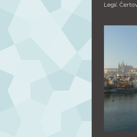
Legií. Čert