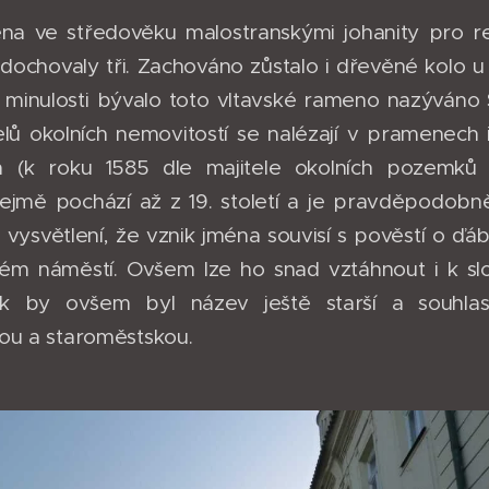
na ve středověku malostranskými johanity pro r
 dochovaly tři. Zachováno zůstalo i dřevěné kolo
 minulosti bývalo toto vltavské rameno nazýváno 
elů okolních nemovitostí se nalézají v pramenech
 (k roku 1585 dle majitele okolních pozemků
ejmě pochází až z 19. století a je pravděpodob
 i vysvětlení, že vznik jména souvisí s pověstí o ďá
kém náměstí. Ovšem lze ho snad vztáhnout i k s
ak by ovšem byl název ještě starší a souhlas
ou a staroměstskou.