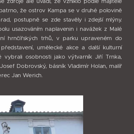
é zdroje ale uvádí, že vzniklo podle majitele
atrno, že ostrov Kampa se v druhé polovině
hrad, postupně se zde stavěly i zdejší mlýny.
polu usazováním naplavenin i navážek z Malé
í hrnčířských trhů, v parku upraveném do
představení, umělecké akce a další kulturní
vybrali osobnosti jako výtvarník Jiří Trnka,
Josef Dobrovský, básník Vladimír Holan, malíř
herec Jan Werich.