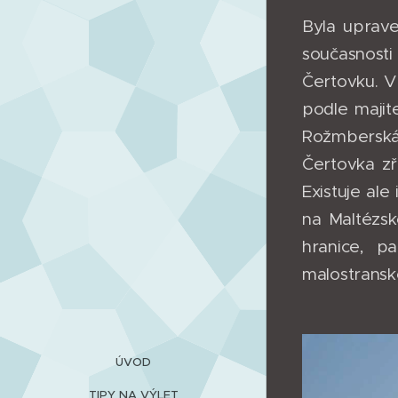
Byla uprave
současnosti
Čertovku. V
podle majit
Rožmberská
Čertovka zř
Existuje ale
na Maltézs
hranice, p
malostransk
ÚVOD
TIPY NA VÝLET