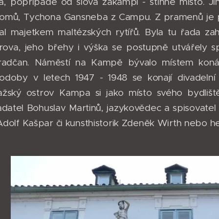
na, popřípadě od slova zákampí - stinné místo. Jin
domů, Tychona Gansneba z Campu. Z pramenů je p
 stal majetkem maltézských rytířů. Byla tu řada za
ova, jeho břehy i výška se postupně utvářely s
radčan. Náměstí na Kampě bývalo místem konán
doby v letech 1947 - 1948 se konají divadelní 
ažský ostrov Kampa si jako místo svého bydliště 
adatel Bohuslav Martinů, jazykovědec a spisovatel 
r Adolf Kašpar či kunsthistorik Zdeněk Wirth nebo 