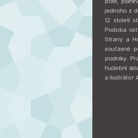
pole, plani
jednoho z 
12. století
Podoba ostr
Strany a H
současné po
podniky. Pr
hudební skl
a ilustráto