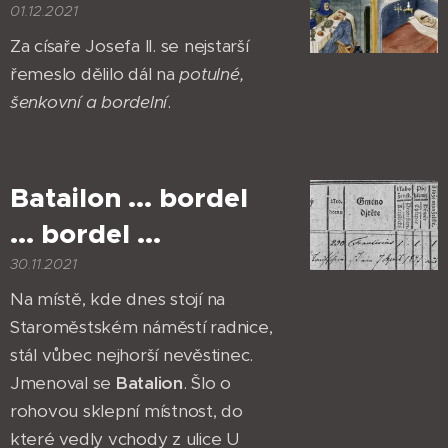
01.12.2021
Za císaře Josefa II. se nejstarší
řemeslo dělilo dál na
potulné,
šenkovní a bordelní
.
Batailon ... bordel
... bordel ...
30.11.2021
Na místě, kde dnes stojí na
Staroměstském náměstí radnice,
stál vůbec nejhorší nevěstinec.
Jmenoval se
B
atalion
. Šlo o
rohovou sklepní místnost, do
které vedly vchody z ulice U