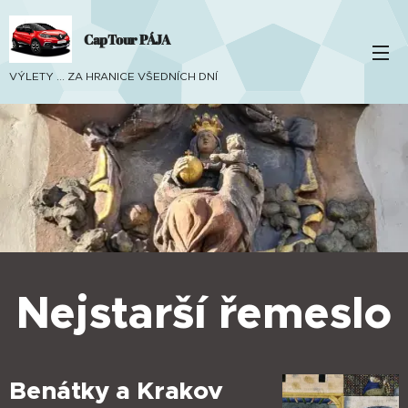
CapTour PÁJA
VÝLETY ... ZA HRANICE VŠEDNÍCH DNÍ
Nejstarší řemeslo
Benátky a Krakov