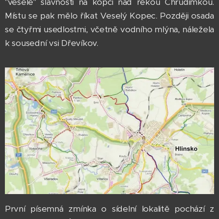
"veselé" slavnosti na kopci nad řekou Chrudimkou.
Místu se pak mělo říkat Veselý Kopec. Později osada
se čtyřmi usedlostmi, včetně vodního mlýna, náležela
k sousední vsi Dřevíkov.
První písemná zmínka o sídelní lokalitě pochází z