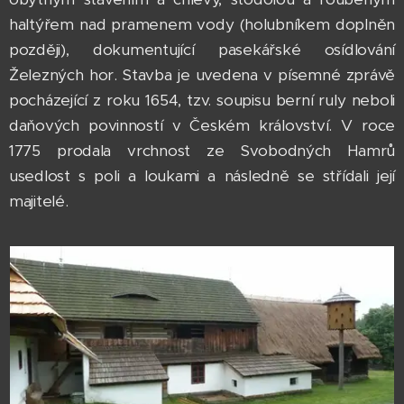
haltýřem nad pramenem vody (holubníkem doplněn
později), dokumentující pasekářské osídlování
Železných hor. Stavba je uvedena v písemné zprávě
pocházející z roku 1654, tzv. soupisu berní ruly neboli
daňových povinností v Českém království. V roce
1775 prodala vrchnost ze Svobodných Hamrů
usedlost s poli a loukami a následně se střídali její
majitelé.