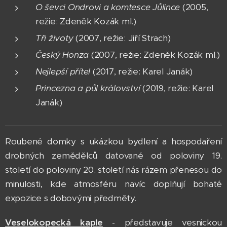
O ševci Ondrovi a komtesce Jůlince
(2005,
režie: Zdeněk Kozák ml.)
Tři životy
(2007, režie: Jiří Strach)
Český Honza
(2007, režie: Zdeněk Kozák ml.)
Nejlepší přítel
(2017, režie: Karel Janák)
Princezna a půl království
(2019, režie: Karel
Janák)
Roubené domky s ukázkou bydlení a hospodaření
drobných zemědělců datované od poloviny 19.
století do poloviny 20. století nás rázem přenesou do
minulosti, kde atmosféru navíc doplňují bohaté
expozice s dobovými předměty.
Veselokopecká kaple
- představuje vesnickou