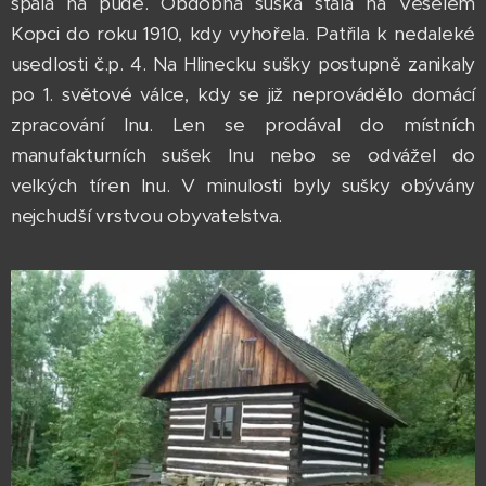
spala na půdě. Obdobná suška stála na Veselém
Kopci do roku 1910, kdy vyhořela. Patřila k nedaleké
usedlosti č.p. 4. Na Hlinecku sušky postupně zanikaly
po 1. světové válce, kdy se již neprovádělo domácí
zpracování lnu. Len se prodával do místních
manufakturních sušek lnu nebo se odvážel do
velkých tíren lnu. V minulosti byly sušky obývány
nejchudší vrstvou obyvatelstva.