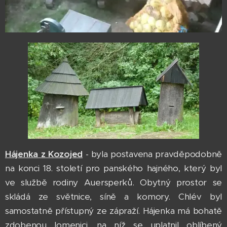
Hájenka z Kozojed
- byla postavena pravděpodobně
na konci 18. století pro panského hajného, který byl
ve službě rodiny Auersperků. Obytný prostor se
skládá ze světnice, síně a komory. Chlév byl
samostatně přístupný ze zápraží. Hájenka má bohatě
zdobenou lomenici, na níž se uplatnil oblíbený