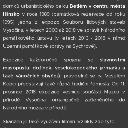
domků urbanistického celku
Betlém v centru města
Hlinsko
v roce 1989 (památková rezervace od roku
1995) jedna z expozic Souboru lidových staveb
Vysočina, v letech 2003 až 2018 ve správě Národního
památkového ústavu (v letech 2013 - 2018 v rámci
Územní památkové správy na Sychrově).
Expozice každoročně spojena se
slavnostmi
masopustu
, dožínek, veselokopeckého jarmarku a
také vánočních obyčejů
, pravidelně se na Veselém
Kopci představují také různá tradiční řemesla. Od 11.
prosince 2018 expozice vesnice součástí Muzea v
přírodě Vysočina, organizačně začleněného do
Národního muzea v přírodě.
Skanzen je také využíván filmaři. Vznikly zde tyto