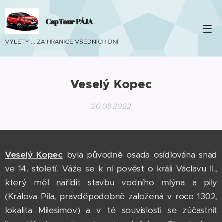
CapTour PÁJA
VÝLETY ... ZA HRANICE VŠEDNÍCH DNÍ
Veselý Kopec
20.08.2022
Veselý Kopec
byla původně osada osídlována snad
ve 14. století. Váže se k ní pověst o králi Václavu II.,
který měl nařídit stavbu vodního mlýna a pily
(Králova Pila, pravděpodobně založená v roce 1302,
lokalita Milesimov) a v té souvislosti se zúčastnit