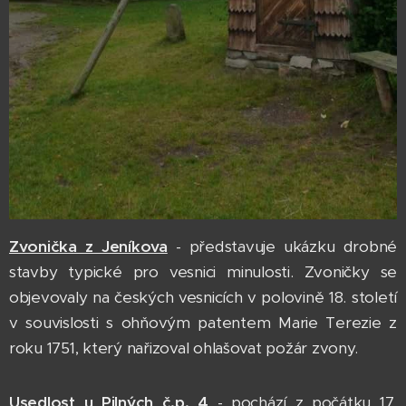
Zvonička z Jeníkova
- představuje ukázku drobné
stavby typické pro vesnici minulosti. Zvoničky se
objevovaly na českých vesnicích v polovině 18. století
v souvislosti s ohňovým patentem Marie Terezie z
roku 1751, který nařizoval ohlašovat požár zvony.
Usedlost u Pilných č.p. 4
- pochází z počátku 17.