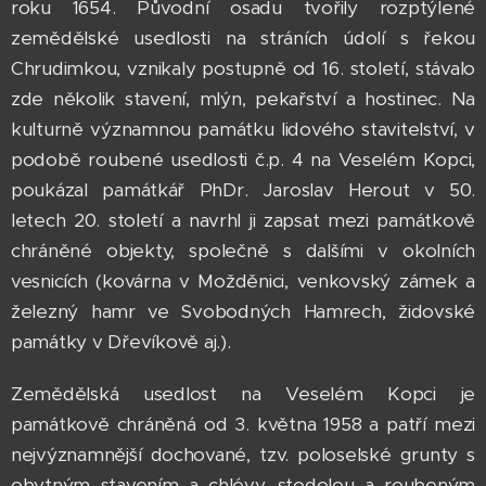
roku 1654. Původní osadu tvořily rozptýlené
zemědělské usedlosti na stráních údolí s řekou
Chrudimkou, vznikaly postupně od 16. století, stávalo
zde několik stavení, mlýn, pekařství a hostinec. Na
kulturně významnou památku lidového stavitelství, v
podobě roubené usedlosti č.p. 4 na Veselém Kopci,
poukázal památkář PhDr. Jaroslav Herout v 50.
letech 20. století a navrhl ji zapsat mezi památkově
chráněné objekty, společně s dalšími v okolních
vesnicích (kovárna v Možděnici, venkovský zámek a
železný hamr ve Svobodných Hamrech, židovské
památky v Dřevíkově aj.).
Zemědělská usedlost na Veselém Kopci je
památkově chráněná od 3. května 1958 a patří mezi
nejvýznamnější dochované, tzv. poloselské grunty s
obytným stavením a chlévy, stodolou a roubeným