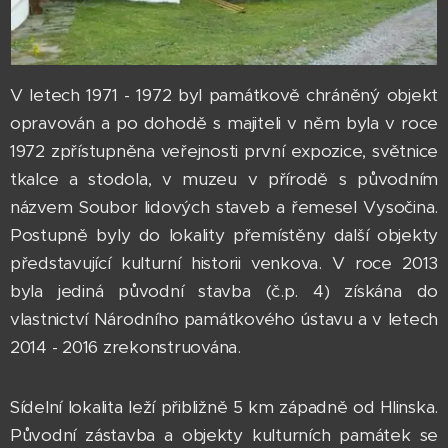
V letech 1971 - 1972 byl památkově chráněný objekt
opravován a po dohodě s majiteli v něm byla v roce
1972 zpřístupněna veřejnosti první expozice, světnice
tkalce a stodola, v muzeu v přírodě s původním
názvem Soubor lidových staveb a řemesel Vysočina.
Postupně byly do lokality přemístěny další objekty
představující kulturní historii venkova. V roce 2013
byla jediná původní stavba (č.p. 4) získána do
vlastnictví Národního památkového ústavu a v letech
2014 - 2016 zrekonstruována.
Sídelní lokalita leží přibližně 5 km západně od Hlinska.
Původní zástavba a objekty kulturních památek se