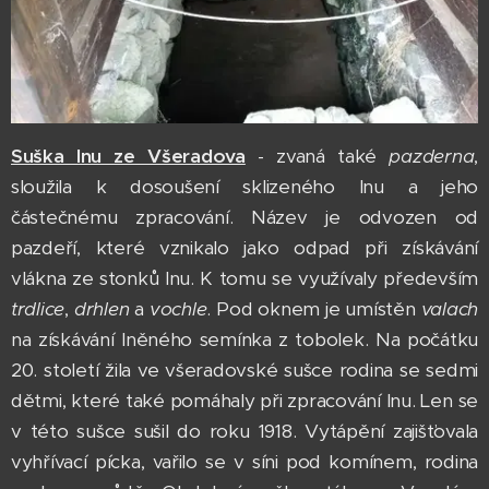
Suška lnu ze Všeradova
- zvaná také
pazderna
,
sloužila k dosoušení sklizeného lnu a jeho
částečnému zpracování. Název je odvozen od
pazdeří, které vznikalo jako odpad při získávání
vlákna ze stonků lnu. K tomu se využívaly především
trdlice
,
drhlen
a
vochle
. Pod oknem je umístěn
valach
na získávání lněného semínka z tobolek. Na počátku
20. století žila ve všeradovské sušce rodina se sedmi
dětmi, které také pomáhaly při zpracování lnu. Len se
v této sušce sušil do roku 1918. Vytápění zajišťovala
vyhřívací pícka, vařilo se v síni pod komínem, rodina