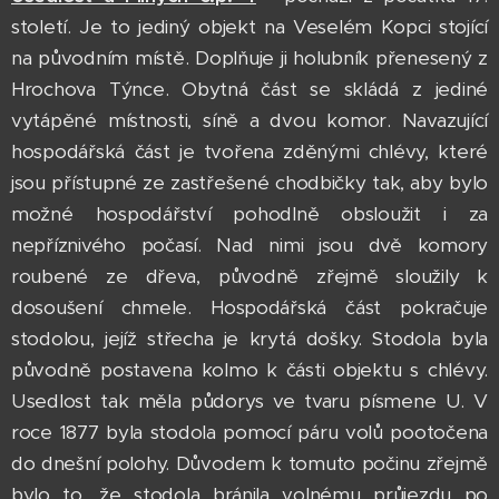
století. Je to jediný objekt na Veselém Kopci stojící
na původním místě. Doplňuje ji holubník přenesený z
Hrochova Týnce. Obytná část se skládá z jediné
vytápěné místnosti, síně a dvou komor. Navazující
hospodářská část je tvořena zděnými chlévy, které
jsou přístupné ze zastřešené chodbičky tak, aby bylo
možné hospodářství pohodlně obsloužit i za
nepříznivého počasí. Nad nimi jsou dvě komory
roubené ze dřeva, původně zřejmě sloužily k
dosoušení chmele. Hospodářská část pokračuje
stodolou, jejíž střecha je krytá došky. Stodola byla
původně postavena kolmo k části objektu s chlévy.
Usedlost tak měla půdorys ve tvaru písmene U. V
roce 1877 byla stodola pomocí páru volů pootočena
do dnešní polohy. Důvodem k tomuto počinu zřejmě
bylo to, že stodola bránila volnému průjezdu po