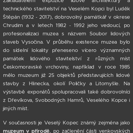
Zakladatelem expozice lidové architektury a
technického stavitelství na Veselém Kopci byl Luděk
Štěpán (1932 - 2017), dobrovolný památkář v okrese
Chrudim a v letech 1982 - 1992 jeho vedoucí, po
profesionalizaci muzea s názvem Soubor lidových
staveb Vysočina. V průběhu existence muzea bylo
do sídelní lokality přeneseno vícero významných
památek lidového stavitelství z různých míst
Českomoravské vrchoviny, například v roce 1985
mělo muzeum již 25 objektů představujících lidové
stavby z Hlinecka, okolí Poličky a Litomyšle. Na
výstavbě exponátů spolupracovali také dobrovolníci
z Dřevíkova, Svobodných Hamrů, Veselého Kopce i
jiných míst.
V současnosti je Veselý Kopec známý zejména jako
muzeum v přírodě
, po začlenění části venkovských