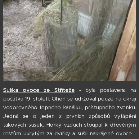
Suška ovoce ze Stříteže
- byla postavena na
počátku 19. století. Oheň se udržoval pouze na okraji
vodorovného topného kanálku, přístupného zvenku.
Jedná se o jeden z prvních způsobů vytápění
takových sušek. Horký vzduch stoupal k dřevěným
roštům ukrytým za dvířky a sušil nakrájené ovoce -