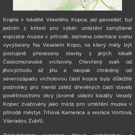
Krajina v lokalitě Veselého Kopce, její georeliéf, byl
jedním z kriterií pro výběr umístění zamýšlené
expozice muzea v přírodě, zejména orientace svahu
vyvýšeniny Na Veselém Kopci, na který měly být
postupně přeneseny stavby z jiných lokalit
Českomoravské vrchoviny. Otevřený svah od
jihovýchodu až jihu a naopak chráněný od
severozápadu vrcholovou částí kopce byly důležité
podmínky pro menší zátěž dřevěných částí staveb
povětrnostními vlivy (kromě sídelní lokality Veselý
Kopec zvažovány jako místa pro umístění muzea v
přírodě městys Trhová Kamenice a vesnice Vortová,
Všeradov, Zubří).