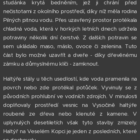
studánka krytá bedněním, jež ji chrání před
nečistotami z okolního prostředí, díky níž měla rodina
Pilných pitnou vodu. Přes uzavřený prostor protékala
chladná voda, která v horkých letních dnech udržela
potraviny několik dní čerstvé. Z dalších potravin se
sem ukládalo maso, máslo, ovoce či zelenina. Tuto
část bylo možné uzavřít a dveře - díky dřevěnému
zámku a důmyslnému klíči - zamknout.
Haltýře stály u těch usedlostí, kde voda pramenila na
povrch nebo zde protékal potůček. Vyvinuly se z
původních prohlubní ve vodních zdrojích. V minulosti
doplňovaly prostředí vesnic na Vysočině haltýře
roubené ze dřeva nebo klenuté z kamene. V
uplynulých desetiletích však tyto stavby zmizely.
Haltýř na Veselém Kopci je jeden z posledních, které