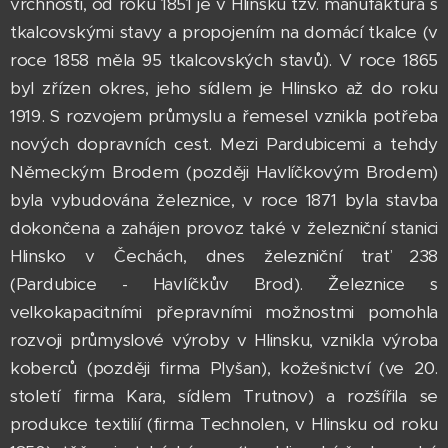
vrchnosti, od roku 1851 je v Hlinsku tzv. manufaktura s
tkalcovskými stavy a propojením na domácí tkalce (v
roce 1858 měla 95 tkalcovských stavů). V roce 1865
byl zřízen okres, jeho sídlem je Hlinsko až do roku
1919. S rozvojem průmyslu a řemesel vznikla potřeba
nových dopravních cest. Mezi Pardubicemi a tehdy
Německým Brodem (později Havlíčkovým Brodem)
byla vybudována železnice, v roce 1871 byla stavba
dokončena a zahájen provoz také v železniční stanici
Hlinsko v Čechách, dnes železniční trať 238
(Pardubice - Havlíčkův Brod). Železnice s
velkokapacitními přepravními možnostmi pomohla
rozvoji průmyslové výroby v Hlinsku, vznikla výroba
koberců (později firma Plyšan), kožešnictví (ve 20.
století firma Kara, sídlem Trutnov) a rozšířila se
produkce textilií (firma Technolen, v Hlinsku od roku