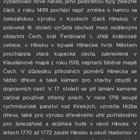
vyžadovalo nové nářadí, jeho podstatou byly železné
části, z roku 1499 pochází např. zmínka o hamru na
železářskou výrobu v Koutech (části Hlinska). V
polovině 16. století vzrůstá obchod mezi osídlenými
oblastmi Čech, král Ferdinand I. zřídil královské
celnice, v Hlinsku v bývalé Hlinecké tvrzi. Městem
procházela stará kupecká cesta, zakreslená v
Klaudiánově mapě z roku 1518, nejstarší tištěné mapě
Čech. V důsledku přírodních poměrů Hlinecka se
těžilo dřevo a také kámen pro stavby obydlí a
dopravních cest. V 17. století se při lámání kamene
začínal používat střelný prach. V roce 1718 koupil
rychmburské panství rod Kinských, vzrostla těžba
dřeva, také pro výrobu dřevěného uhlí potřebného
pro železářské a sklářské hutě v okolí Hlinska. V
letech 1770 až 1772 zasáhl Hlinsko a okolí hladomor v