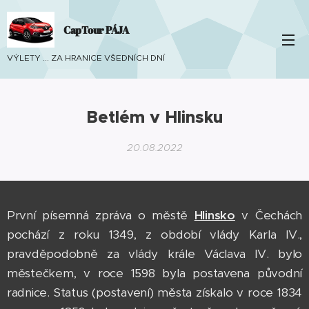
CapTour PÁJA
VÝLETY ... ZA HRANICE VŠEDNÍCH DNÍ
Betlém v Hlinsku
20.08.2022
První písemná zpráva o městě
Hlinsko
v Čechách
pochází z roku 1349, z období vlády Karla IV.,
pravděpodobně za vlády krále Václava IV. bylo
městečkem, v roce 1598 byla postavena původní
radnice. Status (postavení) města získalo v roce 1834