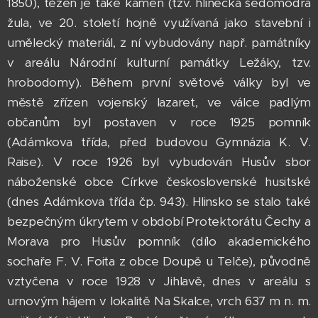
1850), těžen je také kámen (tzv. hlinecká šedomodrá
žula, ve 20. století hojně využívaná jako stavební i
umělecký materiál, z ní vybudovány např. památníky
v areálu Národní kulturní památky Ležáky, tzv.
hrobodomy). Během první světové války byl ve
městě zřízen vojenský lazaret, ve válce padlým
občanům byl postaven v roce 1925 pomník
(Adámkova třída, před budovou Gymnázia K. V.
Raise). V roce 1926 byl vybudován Husův sbor
náboženské obce Církve československé husitské
(dnes Adámkova třída čp. 943). Hlinsko se stalo také
bezpečným úkrytem v období Protektorátu Čechy a
Morava pro Husův pomník (dílo akademického
sochaře F. V. Foita z obce Doupě u Telče), původně
vztyčena v roce 1928 v Jihlavě, dnes v areálu s
urnovým hájem v lokalitě Na Skalce, vrch 637 m n. m.