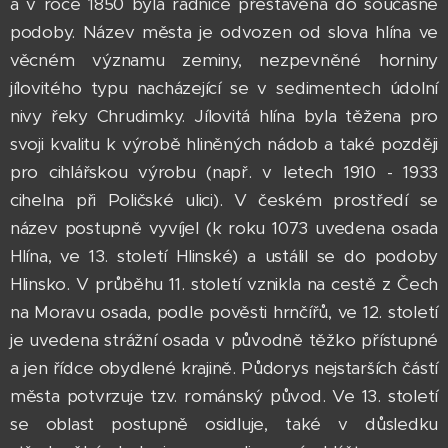
a v roce 1850 byla radnice přestavěna do současné
podoby. Název města je odvozen od slova hlína ve
věcném významu zeminy, nezpevněné horniny
jílovitého typu nacházející se v sedimentech údolní
nivy řeky Chrudimky. Jílovitá hlína byla těžena pro
svoji kvalitu k výrobě hliněných nádob a také později
pro cihlářskou výrobu (např. v letech 1910 - 1933
cihelna při Poličské ulici). V českém prostředí se
název postupně vyvíjel (k roku 1073 uvedena osada
Hlína, ve 13. století Hlinské) a ustálil se do podoby
Hlinsko. V průběhu 11. století vznikla na cestě z Čech
na Moravu osada, podle pověsti hrnčířů, ve 12. století
je uvedena strážní osada v původně těžko přístupné
a jen řídce obydlené krajině. Půdorys nejstarších částí
města potvrzuje tzv. románský původ. Ve 13. století
se oblast postupně osidluje, také v důsledku