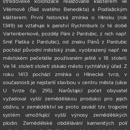
středověké kolonizace realizované klášterem ve
Vilémově (Řád svatého Benedikta) a Podlažickým
klášterem. První historická zmínka o Hlinsku (rok
1349) se vztahuje k panství Rychmburk (v té době
Vartenberkové, později Páni z Pardubic, z nich např.
Smil Flaška z Pardubic), od znaku Pánů z Pardubic
pochází původní městský znak, vyobrazený např. na
městském pečetidle používaném ještě v 18. století.
Ve 14. století století získalo město rychtářský úřad. Z
roku 1413 pochází zmínka o Hlinecké tvrzi, v
současnosti je nejstarší stavbou v centru města (ulice
U tvrze čp. 295). Narůstající počet obyvatel
vyžadoval vyšší zemědělskou produkci pro jejich
obživu, v zemědělství se proto zavádí tzv. trojpolní
systém umožňující vyšší výnosy zemědělských
plodin. Zemědělské obdělávání kamenitých polí