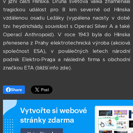
v jižní části Hlinska. Druhá světová válka znamenala
tragickou událost pro 8 km severně od Hlinska
vzdálenou osadu Ležáky (vypálena nacisty v době
tzv. heydrichiády, souvislost s Operací Silver A a také
Operací Anthropoid). V roce 1943 byla do Hlinska
přenesena z Prahy elektrotechnická výroba (akciová
společnost ESA), v poválečných letech národní
podnik Elektro-Praga a následně firma s obchodní
značkou ETA (bližší info zde).
Share