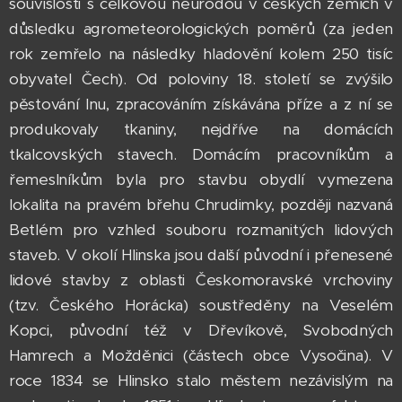
souvislosti s celkovou neúrodou v českých zemích v
důsledku agrometeorologických poměrů (za jeden
rok zemřelo na následky hladovění kolem 250 tisíc
obyvatel Čech). Od poloviny 18. století se zvýšilo
pěstování lnu, zpracováním získávána příze a z ní se
produkovaly tkaniny, nejdříve na domácích
tkalcovských stavech. Domácím pracovníkům a
řemeslníkům byla pro stavbu obydlí vymezena
lokalita na pravém břehu Chrudimky, později nazvaná
Betlém pro vzhled souboru rozmanitých lidových
staveb. V okolí Hlinska jsou další původní i přenesené
lidové stavby z oblasti Českomoravské vrchoviny
(tzv. Českého Horácka) soustředěny na Veselém
Kopci, původní též v Dřevíkově, Svobodných
Hamrech a Možděnici (částech obce Vysočina). V
roce 1834 se Hlinsko stalo městem nezávislým na