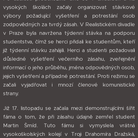
vysokých školách začaly organizovat stávkové
výbory požadující vyšetření a potrestání osob
zodpovědných za tvrdý zásah. V Realistickém divadle
v Praze byla navržena týdenní stávka na podporu
studentstva, čímž se herci přidali ke studentům, kteří
již týdenní stávku zahájili. Herci a studenti požadovali
důsledné vyšetření večerního zásahu, zveřejnění
informací o jeho průběhu, jména odpovědných osob,
jejich vyšetření a případné potrestání. Proti režimu se
začali vyjadřovat i mnozí členové komunistické
strany.
Již 17. listopadu se začala mezi demonstrujícími šířit
fáma o tom, že při zásahu údajně zemřel student
Martin Šmíd. Tuto fámu si vymyslela vrátná
vysokoškolských kolejí v Troji Drahomíra Dražská,