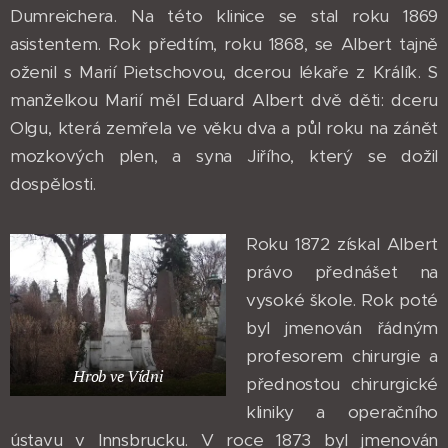
Dumreichera. Na této klinice se stal roku 1869
asistentem. Rok předtím, roku 1868, se Albert tajně
oženil s Marií Pietschovou, dcerou lékaře z Králík. S
manželkou Marií měl Eduard Albert dvě děti: dceru
Olgu, která zemřela ve věku dva a půl roku na zánět
mozkových plen, a syna Jiřího, který se dožil
dospělosti.
Roku 1872 získal Albert
právo přednášet na
vysoké škole. Rok poté
byl jmenován řádným
profesorem chirurgie a
Hrob ve Vídni
přednostou chirurgické
kliniky a operačního
ústavu v Innsbrucku. V roce 1873 byl jmenován