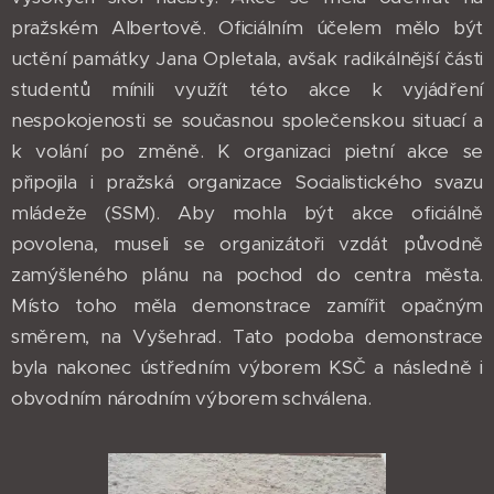
pražském Albertově. Oficiálním účelem mělo být
uctění památky Jana Opletala, avšak radikálnější části
studentů mínili využít této akce k vyjádření
nespokojenosti se současnou společenskou situací a
k volání po změně. K organizaci pietní akce se
připojila i pražská organizace Socialistického svazu
mládeže (SSM). Aby mohla být akce oficiálně
povolena, museli se organizátoři vzdát původně
zamýšleného plánu na pochod do centra města.
Místo toho měla demonstrace zamířit opačným
směrem, na Vyšehrad. Tato podoba demonstrace
byla nakonec ústředním výborem KSČ a následně i
obvodním národním výborem schválena.