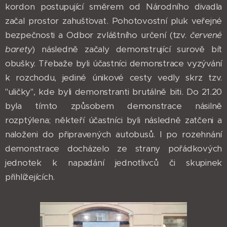
kordon postupující směrem od Národního divadla
začal prostor zahušťovat. Pohotovostní pluk veřejné
bezpečnosti a Odbor zvláštního určení (tzv.
červené
barety
) následně začaly demonstrující surově bít
obušky. Třebaže byli účastníci demonstrace vyzývání
k rozchodu, jediné únikové cesty vedly skrz tzv.
"uličky", kde byli demonstranti brutálně biti. Do 21.20
byla tímto způsobem demonstrace násilně
rozptýlena; někteří účastníci byli následně zatčeni a
naloženi do připravených autobusů. I po rozehnání
demonstrace docházelo ze strany pořádkových
jednotek k napadání jednotlivců či skupinek
přihlížejících.