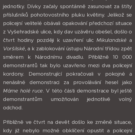
jednotky. Dívky začaly spontánně zasunovat za štíty
příslušníků pohotovostního pluku květiny. Jelikož se
policejní velitelé obávali opakování předchozí situace
z Vyšehradské ulice, kdy dav uzávěru obešel, došlo o
čtvrt hodiny později k uzavření ulic
Mikulandské
a
Voršilské
, a k zablokování ústupu Národní třídou zpět
směrem k Národnímu divadlu. Přibližně 10 000
demonstrantů tak bylo uzavřeno mezi dva policejní
kordony. Demonstrující pokračovali v pokojné a
nenásilné demonstraci za provolávání hesel jako
Máme holé ruce
. V této části demonstrace byl ještě
demonstrantům umožňován jednotlivě volný
odchod.
Přibližně ve čtvrt na devět došlo ke změně situace,
kdy již nebylo možné obklíčení opustit a policejní