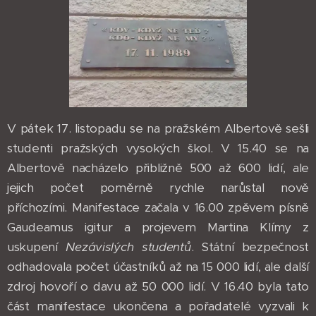
V pátek 17. listopadu se na pražském Albertově sešli
studenti pražských vysokých škol. V 15.40 se na
Albertově nacházelo přibližně 500 až 600 lidí, ale
jejich počet poměrně rychle narůstal nově
příchozími. Manifestace začala v 16.00 zpěvem písně
Gaudeamus igitur a projevem Martina Klímy z
uskupení
Nezávislých studentů
. Státní bezpečnost
odhadovala počet účastníků až na 15 000 lidí, ale další
zdroj hovoří o davu až 50 000 lidí. V 16.40 byla tato
část manifestace ukončena a pořadatelé vyzvali k