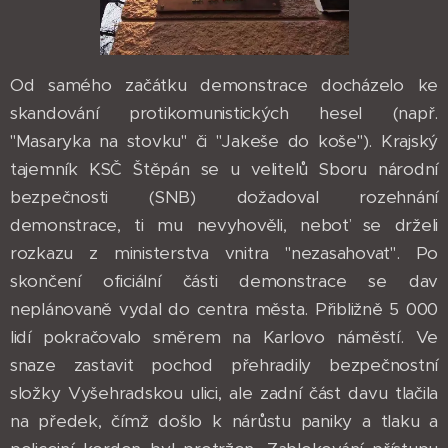
Od samého začátku demonstrace docházelo ke
skandování protikomunistických hesel (např.
"Masaryka na stovku" či "Jakeše do koše"). Krajský
tajemník KSČ Štěpán se u velitelů Sboru národní
bezpečnosti (SNB) dožadoval rozehnání
demonstrace, ti mu nevyhověli, neboť se drželi
rozkazu z ministerstva vnitra "nezasahovat". Po
skončení oficiální části demonstrace se dav
neplánovaně vydal do centra města. Přibližně 5 000
lidí pokračovalo směrem na Karlovo náměstí. Ve
snaze zastavit pochod přehradily bezpečnostní
složky Vyšehradskou ulici, ale zadní část davu tlačila
na předek, čímž došlo k nárůstu paniky a tlaku a