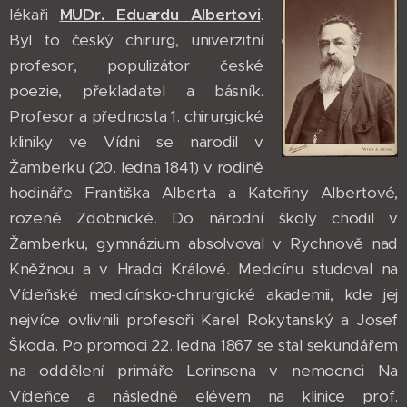
lékaři
MUDr. Eduardu Albertovi
.
Byl to český chirurg, univerzitní
profesor, populizátor české
poezie, překladatel a básník.
Profesor a přednosta 1. chirurgické
kliniky ve Vídni se narodil v
Žamberku (20. ledna 1841) v rodině
hodináře Františka Alberta a Kateřiny Albertové,
rozené Zdobnické. Do národní školy chodil v
Žamberku, gymnázium absolvoval v Rychnově nad
Kněžnou a v Hradci Králové. Medicínu studoval na
Vídeňské medicínsko-chirurgické akademii, kde jej
nejvíce ovlivnili profesoři Karel Rokytanský a Josef
Škoda. Po promoci 22. ledna 1867 se stal sekundářem
na oddělení primáře Lorinsena v nemocnici Na
Vídeňce a následně elévem na klinice prof.