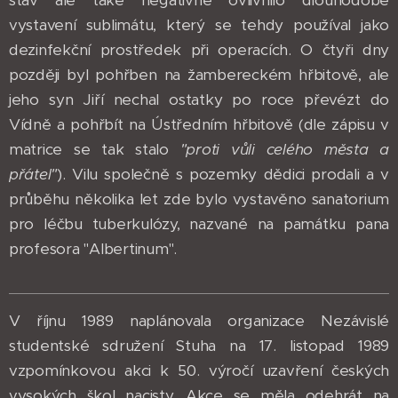
stav ale také negativně ovlivnilo dlouhodobé
vystavení sublimátu, který se tehdy používal jako
dezinfekční prostředek při operacích. O čtyři dny
později byl pohřben na žambereckém hřbitově, ale
jeho syn Jiří nechal ostatky po roce převézt do
Vídně a pohřbít na Ústředním hřbitově (dle zápisu v
matrice se tak stalo
"proti vůli celého města a
přátel"
). Vilu společně s pozemky dědici prodali a v
průběhu několika let zde bylo vystavěno sanatorium
pro léčbu tuberkulózy, nazvané na památku pana
profesora "Albertinum".
V říjnu 1989 naplánovala organizace Nezávislé
studentské sdružení Stuha na 17. listopad 1989
vzpomínkovou akci k 50. výročí uzavření českých
vysokých škol nacisty. Akce se měla odehrát na