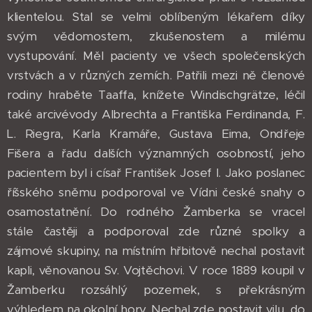
klientelou. Stal se velmi oblíbeným lékařem díky
svým vědomostem, zkušenostem a milému
vystupování. Měl pacienty ve všech společenských
vrstvách a v různých zemích. Patřili mezi ně členové
rodiny hraběte Taaffa, knížete Windischgrätze, léčil
také arcivévody Albrechta a Františka Ferdinanda, F.
L. Riegra, Karla Kramáře, Gustava Eima, Ondřeje
Fišera a řadu dalších významných osobností, jeho
pacientem byl i císař František Josef I. Jako poslanec
říšského sněmu podporoval ve Vídni české snahy o
osamostatnění. Do rodného Žamberka se vracel
stále častěji a podporoval zde různé spolky a
zájmové skupiny, na místním hřbitově nechal postavit
kapli, věnovanou Sv. Vojtěchovi. V roce 1889 koupil v
Žamberku rozsáhlý pozemek, s překrásným
výhledem na okolní hory. Nechal zde postavit vilu, do