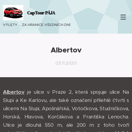
CapTour PÁJA
VÝLETY ... ZA HRANICE VŠEDNÍCH DNÍ
Albertov
03.11.2020
Albertov
je ulice v Praze 2, která spojuje ulice Na
Slupi a Ke Karlovu, ale také označení přilehlé čtvrti s
ulicemi Na Slupi, Apolinářská, Votočkova, Studničkova,
Horská, Hlavova, Korčákova a Františka Lenocha.
Ulice je dlouhá 550 m, ale 200 m z toho tvoří