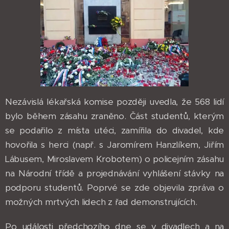
Nezávislá lékařská komise později uvedla, že 568 lidí
bylo během zásahu zraněno. Část studentů, kterým
se podařilo z místa utéci, zamířila do divadel, kde
hovořila s herci (např. s Jaromírem Hanzlíkem, Jiřím
Lábusem, Miroslavem Krobotem) o policejním zásahu
na Národní třídě a projednávání vyhlášení stávky na
podporu studentů. Poprvé se zde objevila zpráva o
možných mrtvých lidech z řad demonstrujících.
Po události předchozího dne se v divadlech a na