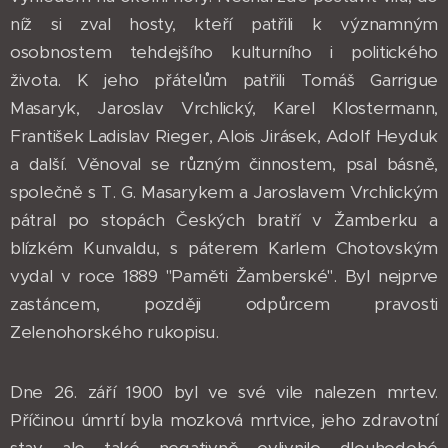
níž si zval hosty, kteří patřili k významným
osobnostem tehdejšího kulturního i politického
života. K jeho přátelům patřili Tomáš Garrigue
Masaryk, Jaroslav Vrchlický, Karel Klostermann,
František Ladislav Rieger, Alois Jirásek, Adolf Heyduk
a další. Věnoval se různým činnostem, psal básně,
společně s T. G. Masarykem a Jaroslavem Vrchlickým
pátral po stopách Českých bratří v Žamberku a
blízkém Kunvaldu, s páterem Karlem Chotovským
vydal v roce 1889 "Paměti Žamberské". Byl nejprve
zastáncem, později odpůrcem pravosti
Zelenohorského rukopisu.
Dne 26. září 1900 byl ve své vile nalezen mrtev.
Příčinou úmrtí byla mozková mrtvice, jeho zdravotní