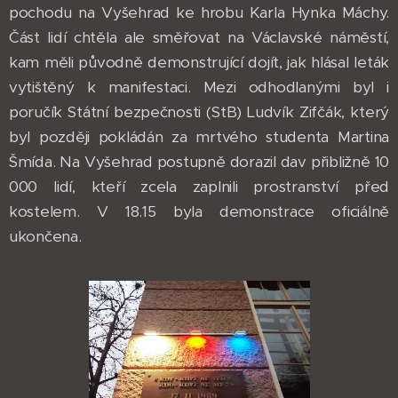
pochodu na Vyšehrad ke hrobu Karla Hynka Máchy.
Část lidí chtěla ale směřovat na Václavské náměstí,
kam měli původně demonstrující dojít, jak hlásal leták
vytištěný k manifestaci. Mezi odhodlanými byl i
poručík Státní bezpečnosti (StB) Ludvík Zifčák, který
byl později pokládán za mrtvého studenta Martina
Šmída. Na Vyšehrad postupně dorazil dav přibližně 10
000 lidí, kteří zcela zaplnili prostranství před
kostelem. V 18.15 byla demonstrace oficiálně
ukončena.