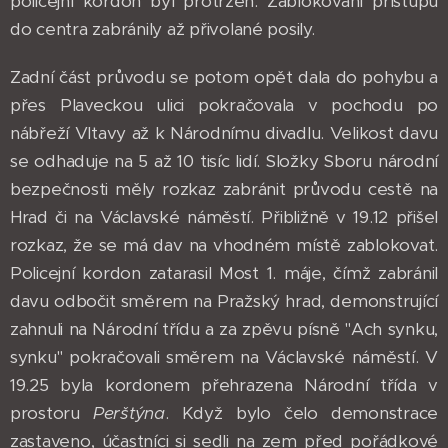
policejní kordon byl protržen. Zablokování přístupu
do centra zabránily až přivolané posily.
Zadní část průvodu se potom opět dala do pohybu a
přes Plaveckou ulici pokračovala v pochodu po
nábřeží Vltavy až k Národnímu divadlu. Velikost davu
se odhaduje na 5 až 10 tisíc lidí. Složky Sboru národní
bezpečnosti měly rozkaz zabránit průvodu cestě na
Hrad či na Václavské náměstí. Přibližně v 19.12 přišel
rozkaz, že se má dav na vhodném místě zablokovat.
Policejní kordon zatarasil Most 1. máje, čímž zabránil
davu odbočit směrem na Pražský hrad, demonstrující
zahnuli na Národní třídu a za zpěvu písně "Ach synku,
synku" pokračovali směrem na Václavské náměstí. V
19.25 byla kordonem přehrazena Národní třída v
prostoru
Perštýna
. Když bylo čelo demonstrace
zastaveno, účastníci si sedli na zem před pořádkové