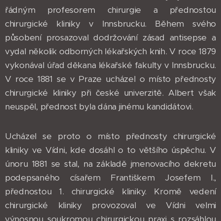
řádným profesorem chirurgie a přednostou
chirurgické kliniky v Innsbrucku. Během svého
působení prosazoval dodržování zásad antisepse a
vydal několik odborných lékařských knih. V roce 1879
vykonával úřad děkana lékařské fakulty v Innsbrucku.
V roce 1881 se v Praze ucházel o místo přednosty
chirurgické kliniky při české univerzitě. Albert však
neuspěl, přednost byla dána jinému kandidátovi.
Ucházel se proto o místo přednosty chirurgické
kliniky ve Vídni, kde dosáhl o to většího úspěchu. V
únoru 1881 se stal, na základě jmenovacího dekretu
podepsaného císařem Františkem Josefem I.,
přednostou 1. chirurgické kliniky. Kromě vedení
chirurgické kliniky provozoval ve Vídni velmi
výnosnou soukromou chirurgickou praxi s rozsáhlou