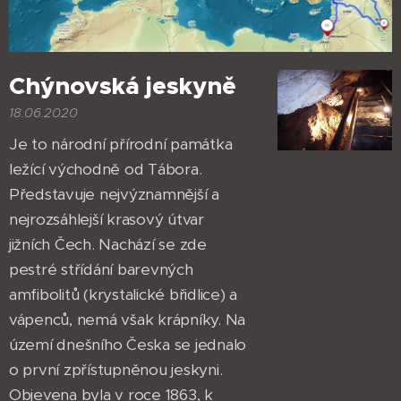
Chýnovská jeskyně
18.06.2020
Je to národní přírodní památka
ležící východně od Tábora.
Představuje nejvýznamnější a
nejrozsáhlejší krasový útvar
jižních Čech. Nachází se zde
pestré střídání barevných
amfibolitů (krystalické břidlice) a
vápenců, nemá však krápníky. Na
území dnešního Česka se jednalo
o první zpřístupněnou jeskyni.
Objevena byla v roce 1863, k