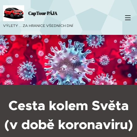
CapTour PÁJA
VÝLETY ... ZA HRANICE VŠEDNÍCH DNÍ
Cesta kolem Světa
(v době koronaviru)