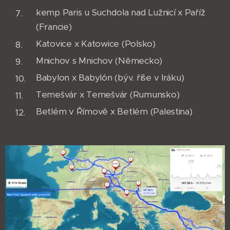
kemp Paris u Suchdola nad Lužnicí x Paříž
(Francie)
Katovice x Katowice (Polsko)
Mnichov s Mnichov (Německo)
Babylon x Babylón (býv. říše v Iráku)
Temešvár x Temešvár (Rumunsko)
Betlém v Římově x Betlém (Palestina)