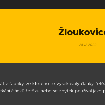
Žloukovic
25.12.2022
lát z fabriky, ze kterého se vysekávaly články řet
ekání článků řetězu nebo se zbytek používal jako p