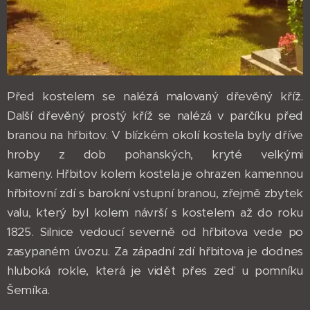
Před kostelem se nalézá malovaný dřevěný kříž.
Další dřevěný prostý kříž se nalézá v parčíku před
branou na hřbitov. V blízkém okolí kostela byly dříve
hroby z dob pohanských, kryté velkými
kameny. Hřbitov kolem kostela je ohrazen kamennou
hřbitovní zdí s barokní vstupní branou, zřejmě zbytek
valu, který byl kolem návrší s kostelem až do roku
1825. Silnice vedoucí severně od hřbitova vede po
zasypaném úvozu. Za západní zdí hřbitova je dodnes
hluboká rokle, která je vidět přes zeď u pomníku
Šemíka.