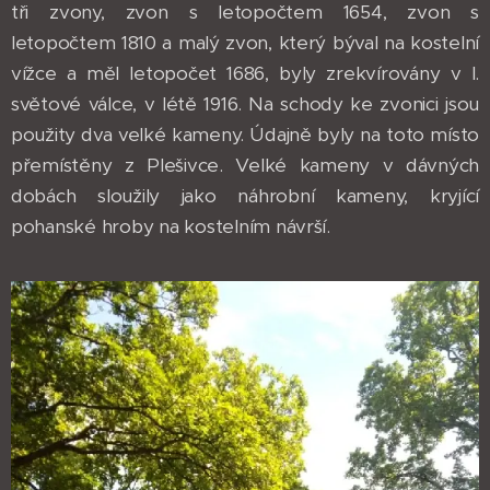
tři zvony, zvon s letopočtem 1654, zvon s
letopočtem 1810 a malý zvon, který býval na kostelní
vížce a měl letopočet 1686, byly zrekvírovány v I.
světové válce, v létě 1916. Na schody ke zvonici jsou
použity dva velké kameny. Údajně byly na toto místo
přemístěny z Plešivce. Velké kameny v dávných
dobách sloužily jako náhrobní kameny, kryjící
pohanské hroby na kostelním návrší.