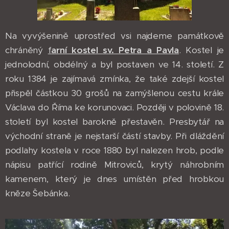
Na vyvýšenině uprostřed vsi najdeme památkově
chráněný
f
arní kostel sv. Petra a Pavla
. Kostel je
jednolodní, obdélný a byl postaven ve 14. století. Z
roku 1384 je zajímavá zmínka, že také zdejší kostel
přispěl částkou 30 grošů na zamýšlenou cestu krále
Václava do Říma ke korunovaci. Později v polovině 18.
století byl kostel barokně přestavěn. Presbytář na
východní straně je nejstarší částí stavby. Při dláždění
podlahy kostela v roce 1880 byl nalezen hrob, podle
nápisu patřící rodině Mitroviců, krytý náhrobním
kamenem, který je dnes umístěn před hrobkou
kněze Šebánka.