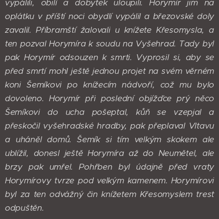
vypálili, obilí a dobytek uloupili. Horymír jim na
oplátku v příští noci obydlí vypálil a březovské doly
zavalil. Příbramští žalovali u knížete Křesomysla, a
ten pozval Horymíra k soudu na Vyšehrad. Tady byl
pak Horymír odsouzen k smrti. Vyprosil si, aby se
před smrtí mohl ještě jednou projet na svém věrném
koni Šemíkovi po knížecím nádvoří, což mu bylo
dovoleno. Horymír při poslední objížďce prý něco
Šemíkovi do ucha pošeptal, kůň se vzepjal a
přeskočil vyšehradské hradby, pak přeplaval Vltavu
a uháněl domů. Šemík si tím velkým skokem ale
ublížil, donesl ještě Horymíra až do Neumětel, ale
brzy pak umřel. Pohřben byl údajně před vraty
Horymírovy tvrze pod velkým kamenem. Horymírovi
byl za ten odvážný čin knížetem Křesomyslem trest
odpuštěn.