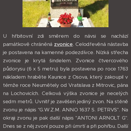
U hřbitovní zdi směrem do návsi se nachází
památkově chráněná
zvonice
. Celodřevěná nástavba
je postavena na kamenné podezdívce. Nízká střecha
zvonice je krytá šindelem. Zvonice čtvercového
půdorysu (6 x 5 metru) byla postavena po roce 1763
nákladem hraběte Kaunice z Osova, který zakoupil v
témže roce Neumětely od Vratislava z Mitrovic, pána
na Lochovicích. Celková výška zvonice je necelých
sedm metrů. Uvnitř je zavěšen jediný zvon. Na stěně
zvonu je nápis "G.W.Z.M. ANNO 1637 S. PETRVS". Na
okraji zvonu je pak další nápis "ANTONI ARNOLT G".
Dnes se z něj zvoní pouze při úmrtí a při pohřbu. Další