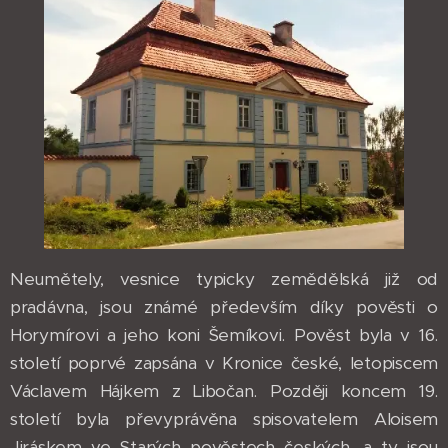
Neumětely, vesnice typicky zemědělská již od
pradávna, jsou známé především díky pověsti o
Horymírovi a jeho koni Šemíkovi. Pověst byla v 16.
století poprvé zapsána v Kronice české, letopiscem
Václavem Hájkem z Libočan. Později koncem 19.
století byla převyprávěna spisovatelem Aloisem
Jiráskem ve Starých pověstech českých, a ty jsou