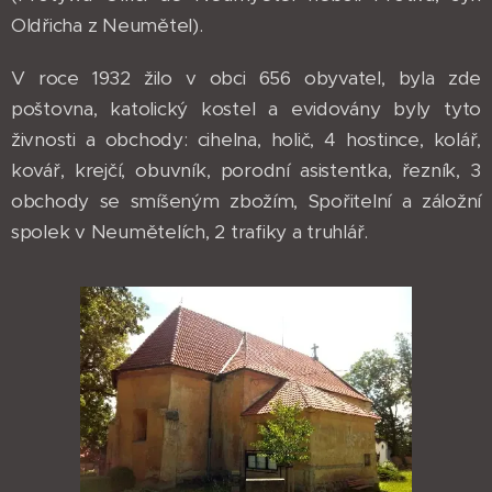
Oldřicha z Neumětel).
V roce 1932 žilo v obci 656 obyvatel, byla zde
poštovna, katolický kostel a evidovány byly tyto
živnosti a obchody: cihelna, holič, 4 hostince, kolář,
kovář, krejčí, obuvník, porodní asistentka, řezník, 3
obchody se smíšeným zbožím, Spořitelní a záložní
spolek v Neumětelích, 2 trafiky a truhlář.