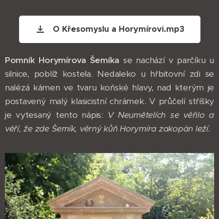
O Křesomyslu a Horymírovi.mp3
Pomník Horymírova Šemíka
se nachází v parčíku u
silnice, poblíž kostela. Nedaleko u hřbitovní zdi se
nalézá kámen ve tvaru koňské hlavy, nad kterým je
postavený malý klasicistní chrámek. V průčelí stříšky
je vytesaný tento nápis:
V Neumětelích se věřilo a
věří, že zde Šemík, věrný kůň Horymíra zakopán leží.