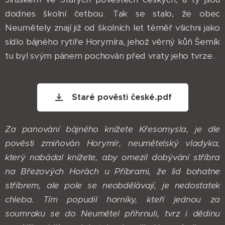
dodnes školní četbou. Tak se stalo, že obec
Neumětely znají již od školních let téměř všichni jako
sídlo bájného rytíře Horymíra, jehož věrný kůň Šemík
tu byl svým pánem pochován před vraty jeho tvrze.
Staré pověsti české.pdf
Za panování bájného knížete Křesomysla, je dle
pověsti zmiňován Horymír, neumětelský vladyka,
který nabádal knížete, aby omezil dobývání stříbra
na Březových Horách u Příbrami, že lid bohatne
stříbrem, ale pole se neobdělávají, je nedostatek
chleba. Tím popudil horníky, kteří jednou za
soumraku se do Neumětel přihrnuli, tvrz i dědinu