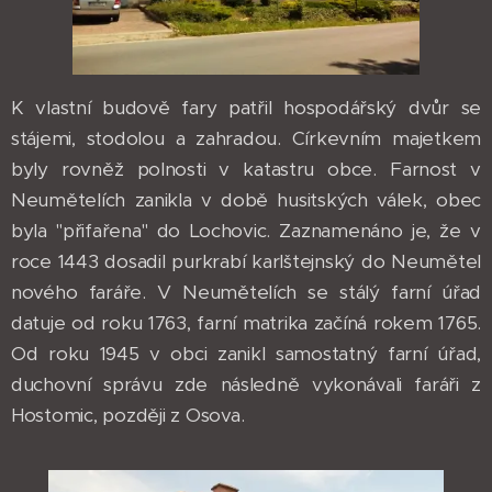
K vlastní budově fary patřil hospodářský dvůr se
stájemi, stodolou a zahradou. Církevním majetkem
byly rovněž polnosti v katastru obce. Farnost v
Neumětelích zanikla v době husitských válek, obec
byla "přifařena" do Lochovic. Zaznamenáno je, že v
roce 1443 dosadil purkrabí karlštejnský do Neumětel
nového faráře. V Neumětelích se stálý farní úřad
datuje od roku 1763, farní matrika začíná rokem 1765.
Od roku 1945 v obci zanikl samostatný farní úřad,
duchovní správu zde následně vykonávali faráři z
Hostomic, později z Osova.