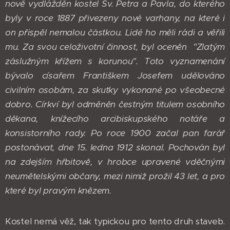
nově vydlážděn kostel Sv. Petra a Pavla, do kterého
byly v roce 1887 přivezeny nové varhany, na které i
on přispěl nemalou částkou. Lidé ho měli rádi a věřili
mu. Za svou celoživotní činnost, byl oceněn "Zlatým
záslužným křížem s korunou". Toto vyznamenání
bývalo císařem Františkem Josefem udělováno
civilním osobám, za skutky vykonané po všeobecné
dobro. Církví byl odměněn čestným titulem osobního
děkana, knížecího arcibiskupského notáře a
konsistorního rady. Po roce 1900 začal pan farář
postonávat, dne 15. ledna 1912 skonal. Pochován byl
na zdejším hřbitově, v hrobce upravené vděčnými
neumětelskými občany, mezi nimiž prožil 43 let, a pro
které byl pravým knězem.
Kostel nemá věž, tak typickou pro tento druh staveb.