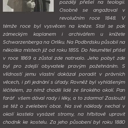
později přešel na teologii.
Osobně se angažoval v
revolučním roce 1848. V
témže roce byl vysvěcen na kněze. Stal se pak
zámeckým kaplanem i archivářem u knížete
Schwarzenberga na Orlíku. Na Podbrdsku působil na
několika místech již od roku 1855. Do Neumětel přišel
v roce 1869 a zůstal zde natrvalo. Jeho pobyt zde
byl pro zdejší obyvatele pravým požehnáním. S
vlídností jemu vlastní dokázal poradit v právních
věcech, i při jednání s úřady. Rovněž byl vyhlášeným
léčitelem, za nímž chodili lidé ze širokého okolí. Pan
farář všem dával rady i léky, a to zdarma! Zasloužil
se též o zvelebení obce. Na své náklady nechal v
okolí kostela vysázet stromy, na hřbitově upravit
chodník ke kostelu. Za jeho působení byl roku 1880