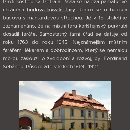
Proti kostelu sv. Petra a Pavla se nalézá památkově
chráněná
budova bývalé fary
. Jedná se o barokní
budovu s mansardovou střechou. Již v 15. století je
zaznamenáno, že na místní faru karlštejnský purkrabí
dosadil faráře. Samostatný farní úřad se datuje od
roku 1763 do roku 1945. Nejznámějším místním
farářem, lékařem a dobrodincem, který se nemalou
měrou zasloužil o zvelebení a rozvoj, byl Ferdinand
Šebánek. Působil zde v letech 1869 - 1912.