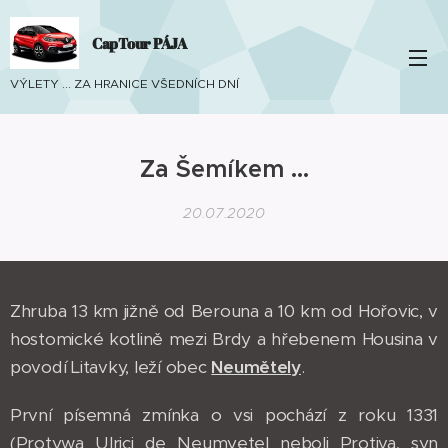
CapTour PÁJA
VÝLETY ... ZA HRANICE VŠEDNÍCH DNÍ
Za Šemíkem ...
20.07.2020
Zhruba 13 km jižně od Berouna a 10 km od Hořovic, v
hostomické kotlině mezi Brdy a hřebenem Housina v
povodí Litavky, leží obec
Neumětely
.
První písemná zmínka o vsi pochází z roku 1331
(Protywa Ulrici de Neumyetel neboli Protiva, syn