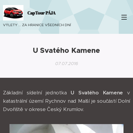
CapTour PÁJA
VÝLETY ... ZA HRANICE VŠEDNÍCH DNÍ
U Svatého Kamene
07.07.2016
Základní sídelní jednotka
U Svatého Kamene
v
katastrální území Rychnov nad Malší je součástí Dolní
Dvořiště v okrese Český Krumlov.