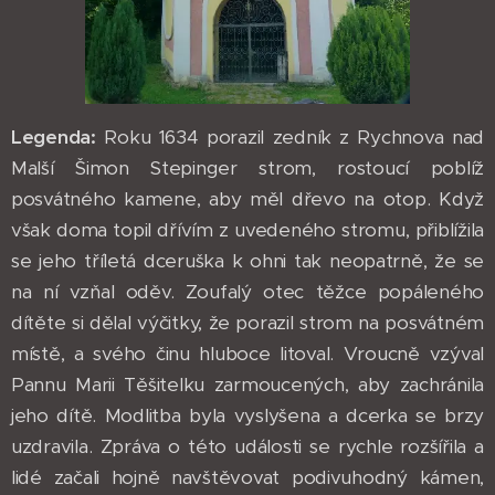
Legenda:
Roku 1634 porazil zedník z Rychnova nad
Malší Šimon Stepinger strom, rostoucí poblíž
posvátného kamene, aby měl dřevo na otop. Když
však doma topil dřívím z uvedeného stromu, přiblížila
se jeho tříletá dceruška k ohni tak neopatrně, že se
na ní vzňal oděv. Zoufalý otec těžce popáleného
dítěte si dělal výčitky, že porazil strom na posvátném
místě, a svého činu hluboce litoval. Vroucně vzýval
Pannu Marii Těšitelku zarmoucených, aby zachránila
jeho dítě. Modlitba byla vyslyšena a dcerka se brzy
uzdravila. Zpráva o této události se rychle rozšířila a
lidé začali hojně navštěvovat podivuhodný kámen,