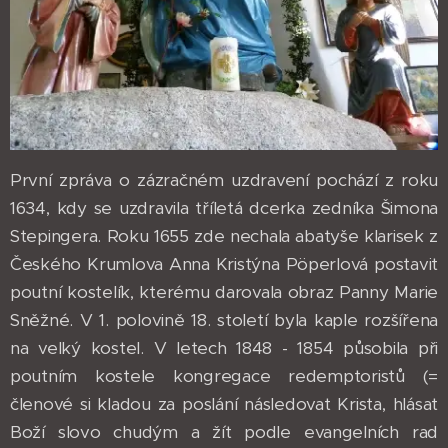
První zpráva o zázračném uzdravení pochází z roku
1634, kdy se uzdravila tříletá dcerka zedníka Šimona
Stepingera. Roku 1655 zde nechala abatyše klarisek z
Českého Krumlova Anna Kristýna Pöperlová postavit
poutní kostelík, kterému darovala obraz Panny Marie
Sněžné. V 1. polovině 18. století byla kaple rozšířena
na velký kostel. V letech 1848 - 1854 působila při
poutním kostele kongregace redemptoristů (=
členové si kladou za poslání následovat Krista, hlásat
Boží slovo chudým a žít podle evangelních rad