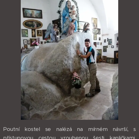
Poutní kostel se nalézá na mírném návrší, s
přístupovou cestou vroubenou šesti kapličkami.