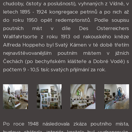
chudoby, čistoty a poslušnosti), vyhnaných z Vídně, v
letech 1895 - 1924 kongregace petrinů a po nich až
do roku 1950 opět redemptoristů. Podle soupisu
poutních míst v díle Des Osterreichers
Wallfahrtsorte z roku 1913 od rakouského kněze
Alfreda Hoppeho byl Svatý Kámen v té době třetím
nejnavštěvovanějším poutním místem v jižních
Čechách (po bechyňském klášteře a Dobré Vodě) s
počtem 9 - 10,5 tisíc svatých přijímání za rok.
Po roce 1948 následovala zkáza poutního místa,