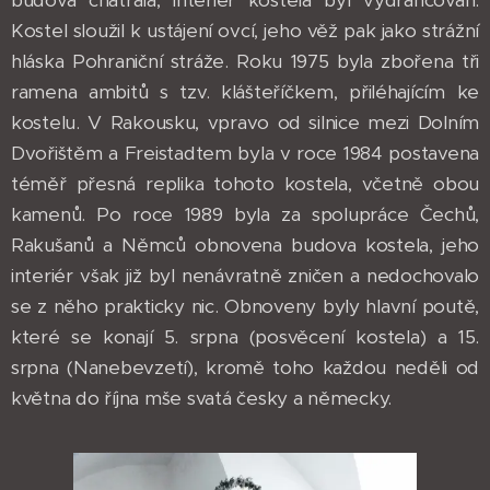
budova chátrala, interiér kostela byl vydrancován.
Kostel sloužil k ustájení ovcí, jeho věž pak jako strážní
hláska Pohraniční stráže. Roku 1975 byla zbořena tři
ramena ambitů s tzv. klášteříčkem, přiléhajícím ke
kostelu. V Rakousku, vpravo od silnice mezi Dolním
Dvořištěm a Freistadtem byla v roce 1984 postavena
téměř přesná replika tohoto kostela, včetně obou
kamenů. Po roce 1989 byla za spolupráce Čechů,
Rakušanů a Němců obnovena budova kostela, jeho
interiér však již byl nenávratně zničen a nedochovalo
se z něho prakticky nic. Obnoveny byly hlavní poutě,
které se konají 5. srpna (posvěcení kostela) a 15.
srpna (Nanebevzetí), kromě toho každou neděli od
května do října mše svatá česky a německy.