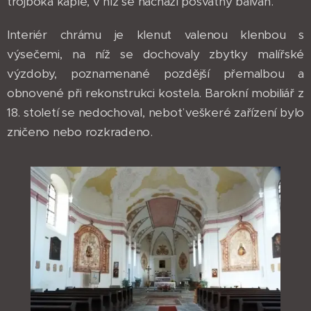
trojboká kaple, v níž se nachází posvátný balvan.
Interiér chrámu je klenut valenou klenbou s
výsečemi, na níž se dochovaly zbytky malířské
výzdoby, poznamenané pozdější přemalbou a
obnovené při rekonstrukci kostela. Barokní mobiliář z
18. století se nedochoval, neboť veškeré zařízení bylo
zničeno nebo rozkradeno.