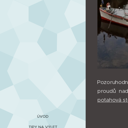
Pozoruhodně
proudů nad
potahová s
ÚVOD
TIPY NA VÝLET