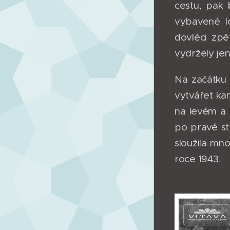
cestu, pak
vybavené l
dovléci zpě
vydržely je
Na začátku 
vytvářet ka
na levém a 
po pravé str
sloužila mn
roce 1943.