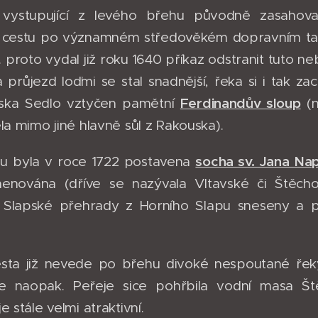
 vystupující z levého břehu původně zasahova
l cestu po významném středověkém dopravním ta
I. proto vydal již roku 1640 příkaz odstranit tuto
 a průjezd loďmi se stal snadnější, řeka si i tak 
Ferdinandův sloup
iska Sedlo vztyčen pamětní
(n
la mimo jiné hlavně sůl z Rakouska).
socha sv. Jana N
pu byla v roce 1722 postavena
menována (dříve se nazývala Vltavské či Štěc
 Slapské přehrady z Horního Slapu sneseny a p
sta již nevede po břehu divoké nespoutané řeky,
e naopak. Peřeje sice pohřbila vodní masa Ště
e stále velmi atraktivní.