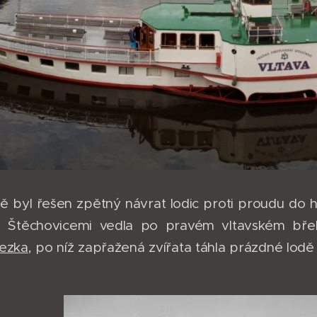
 byl řešen zpětný návrat lodic proti proudu do ho
 Štěchovicemi vedla po pravém vltavském břehu
tezka
, po níž zapřažená zvířata táhla prázdné lod