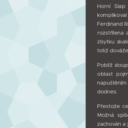
Horní Slap
komplikova
Ferdinand II
rozstřílena
zbytku skal
totiž dováže
Poblíž slou
oblast poj
napuštěním
dodnes.
Přestože ce
Možná spíš
zachován a j