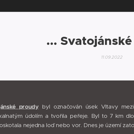
... Svatojánsk
11.09.2022
jánské proudy
byl označován úsek Vltavy mezi 
alnatým údolím a tvořila peřeje. Byl to 7 km d
troskotala nejedna loď nebo vor. Dnes je území zat