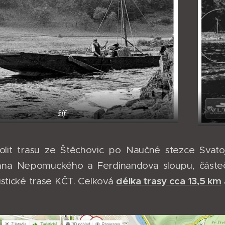
šíf
lit trasu ze Štěchovic po Naučné stezce Svato
Jana Nepomuckého a Ferdinandova sloupu, částe
délka trasy cca 13,5 km
istické trase KČT. Celková