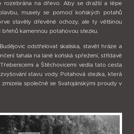
 rozebrána na dřevo. Aby se dražší a lépe
 plavbu, musely se pomocí koňských potahů
prve stavěly dřevěné ochozy, ale ty většinou
dél břehů kamennou potahovou stezku.
Budějovic odstřelovat skaliska, stavět hráze a
čení tahala na laně koňská spřežení, střídavě
 Třebenicemi a Štěchovicemi vedla tato cesta
e zvyšování stavu vody. Potahová stezka, která
ech zmizela společně se Svatojánskými proudy v