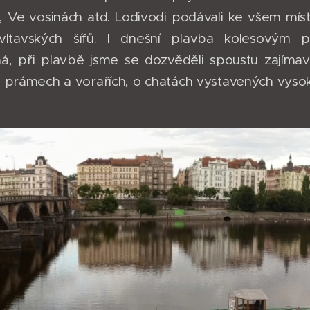
, Ve vosinách atd. Lodivodi podávali ke všem míst
vltavských šífů. I dnešní plavba kolesovým 
, při plavbě jsme se dozvěděli spoustu zajímav
 prámech a vorařích, o chatách vystavených vysok