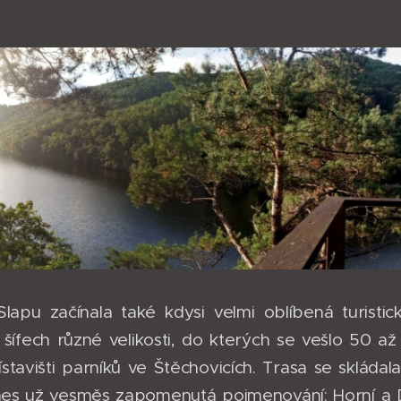
lapu začínala také kdysi velmi oblíbená turistic
šífech různé velikosti, do kterých se vešlo 50 až 
ístavišti parníků ve Štěchovicích. Trasa se skládala
dnes už vesměs zapomenutá pojmenování: Horní a 