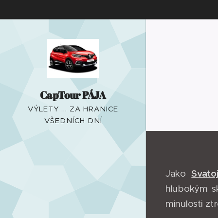
CapTour PÁJA
VÝLETY ... ZA HRANICE
VŠEDNÍCH DNÍ
Svato
Jako
hlubokým sk
minulosti z