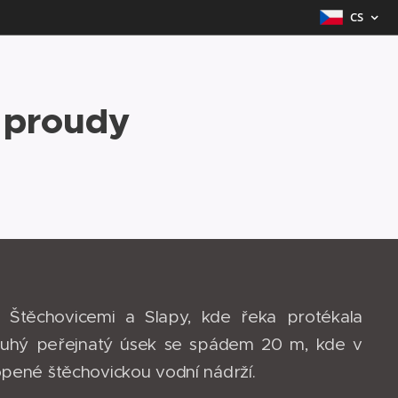
CS
é proudy
Štěchovicemi a Slapy, kde řeka protékala
louhý peřejnatý úsek se spádem 20 m, kde v
opené štěchovickou vodní nádrží.