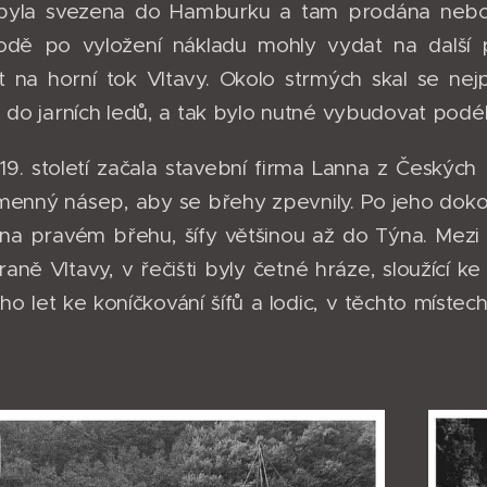
 byla svezena do Hamburku a tam prodána nebo
odě po vyložení nákladu mohly vydat na další
t na horní tok Vltavy. Okolo strmých skal se nej
n do jarních ledů, a tak bylo nutné vybudovat po
19. století začala stavební firma Lanna z Českých 
menný násep, aby se břehy zpevnily. Po jeho dokon
na pravém břehu, šífy většinou až do Týna. Mezi
aně Vltavy, v řečišti byly četné hráze, sloužící k
oho let ke koníčkování šífů a lodic, v těchto míst