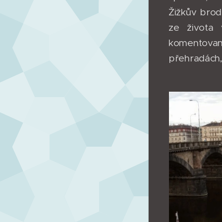
Žižkův brod
ze života 
komentovaná
přehradách,