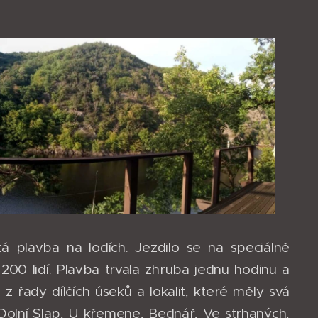
ká plavba na lodích. Jezdilo se na speciálně
200 lidí. Plavba trvala zhruba jednu hodinu a
 z řady dílčích úseků a lokalit, které měly svá
Dolní Slap, U křemene, Bednář, Ve strhaných,