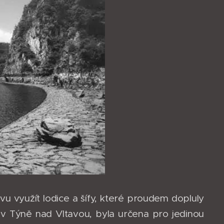
ovu využít lodice a šífy, které proudem dopluly
 v Týně nad Vltavou, byla určena pro jedinou