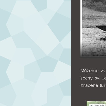
Můžeme zvo
sochy sv. 
značené tur