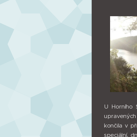
U Horního S
upravených 
končila v př
speciální, 