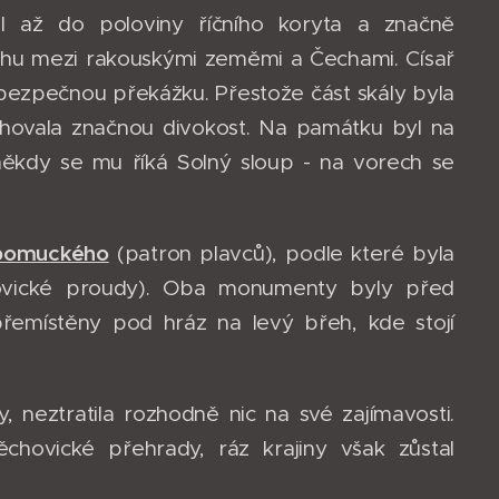
l až do poloviny říčního koryta a značně
hu mezi rakouskými zeměmi a Čechami. Císař
 nebezpečnou překážku. Přestože část skály byla
zachovala značnou divokost. Na památku byl na
ěkdy se mu říká Solný sloup - na vorech se
apomuckého
(patron plavců), podle které byla
hovické proudy). Oba monumenty byly před
řemístěny pod hráz na levý břeh, kde stojí
 neztratila rozhodně nic na své zajímavosti.
chovické přehrady, ráz krajiny však zůstal