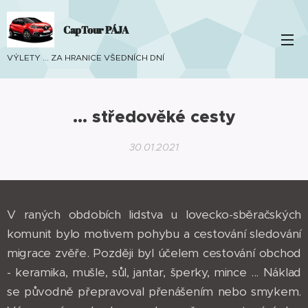
CapTour PÁJA
VÝLETY ... ZA HRANICE VŠEDNÍCH DNÍ
... středověké cesty
30.01.2021
V raných obdobích lidstva u lovecko-sběračských
komunit bylo motivem pohybu a cestování sledování
migrace zvěře. Později byl účelem cestování obchod
- keramika, mušle, sůl, jantar, šperky, mince ... Náklad
se původně přepravoval přenášením nebo smykem.