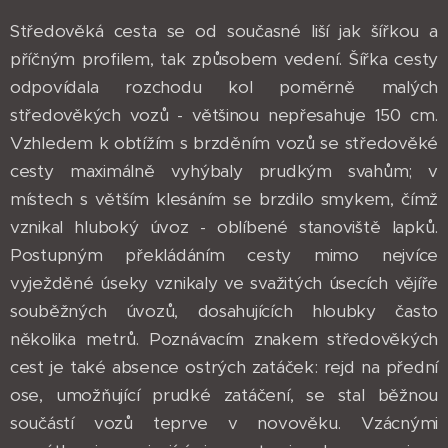
Středověká cesta se od současné liší jak šířkou a
příčným profilem, tak způsobem vedení. Šířka cesty
odpovídala rozchodu kol poměrně malých
středověkých vozů - většinou nepřesahuje 150 cm.
Vzhledem k obtížím s brzděním vozů se středověké
cesty maximálně vyhýbaly prudkým svahům; v
místech s větším klesáním se brzdilo smykem, čímž
vznikal hluboký úvoz - oblíbené stanoviště lapků.
Postupným překládáním cesty mimo nejvíce
vyježděné úseky vznikaly ve svažitých úsecích vějíře
souběžných úvozů, dosahujících hloubky často
několika metrů. Poznávacím znakem středověkých
cest je také absence ostrých zatáček: rejd na přední
ose, umožňující prudké zatáčení, se stal běžnou
součástí vozů teprve v novověku. Vzácnými