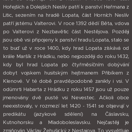
Hořejších a Dolejších Neslív patří k panství Heřmana z
Litic, sezením na hradě Lopata, část Horních Neslív
patří jistému Valterovi. V roce 1392 dědí Běta, vdova
po Valterovi z Nezbavětic část Nestějova. Později
jsou obě vsi připojeny k panství hradu Lopata, stalo se
to buď už v roce 1400, kdy hrad Lopata získává od
krále Maršík z Hrádku, nebo nejpozději do roku 1432,
kdy byl hrad Lopata po čtyřměsíčním dobývání
dobyt vojskem husitským hejtmanem Přibíkem z
Klenové. V té době pravděpodobně zanikly i vsi. V
odúmrti Habarta z Hrádku z roku 1457 jsou už pouze
jmenovány dvě pusté vsi Nevestec. Ačkoli obce
neexistovaly, v rozmezí let 1420 - 1541 se objevují v
predikátu (jazykové sdělení) na Čáslavsku,
Kutnohorsku a Mladoboleslavsku. Nejčastěji je
zmiňován Václav Žehušický z Nestajova. To vysvětluje