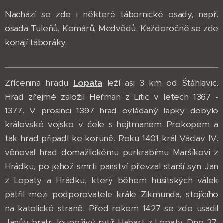
Nachází se zde i některé tábornické osady, např.
osada Tuleňů, Komárů, Medvědů. Každoročně se zde
konají táboráky.
Zřícenina hradu
Lopata
leží asi 3 km od Šťáhlavic.
Hrad zřejmě založil Heřman z Litic v letech 1367 -
1377. V prosinci 1397 hrad ovládaný lapky dobylo
královské vojsko v čele s hejtmanem Prokopem a
tak hrad připadl ke koruně. Roku 1401 král Václav IV.
věnoval hrad domažlickému purkrabímu Maršíkovi z
Hrádku, po jehož smrti panství převzal starší syn Jan
z Lopaty a Hrádku, který během husitských válek
patřil mezi podporovatele krále Zikmunda, stojícího
na katolické straně. Před rokem 1427 se zde usadil
Janův bratr, loupeživý rytíř Habart z Lopaty. Dne 27.