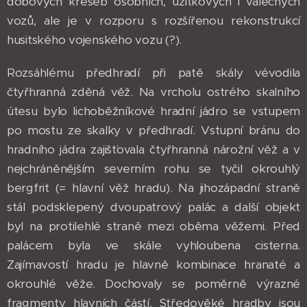
dobových kreseb osobních, užitkových i válečných
vozů, ale je v rozporu s rozšířenou rekonstrukcí
husitského vojenského vozu (?).
Rozsáhlému předhradí při patě skály vévodila
čtyřhranná zděná věž. Na vrcholu ostrého skalního
útesu bylo lichoběžníkové hradní jádro se vstupem
po mostu ze skalky v předhradí. Vstupní bránu do
hradního jádra zajišťovala čtyřhranná nárožní věž a v
nejchráněnějším severním rohu se tyčil okrouhlý
bergfrit (= hlavní věž hradu). Na jihozápadní straně
stál podsklepený dvoupatrový palác a další objekt
byl na protilehlé straně mezi oběma věžemi. Před
palácem byla ve skále vyhloubena cisterna.
Zajímavostí hradu je hlavně kombinace hranaté a
okrouhlé věže. Dochovaly se poměrně výrazné
fragmenty hlavních částí. Středověké hradby jsou