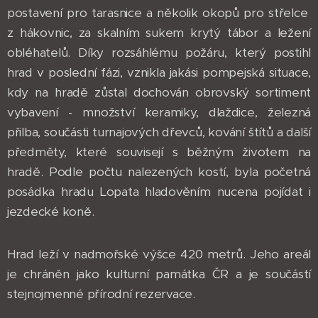
postavení pro tarasnice a několik okopů pro střelce
z hákovnic, za skalním sukem krytý tábor a ležení
obléhatelů. Díky rozsáhlému požáru, který postihl
hrad v poslední fázi, vznikla jakási pompejská situace,
kdy na hradě zůstal dochován obrovský sortiment
vybavení - množství keramiky, dlaždice, železná
přilba, součásti turnajových dřevců, kování štítů a další
předměty, které souvisejí s běžným životem na
hradě. Podle počtu nalezených kostí, byla početná
posádka hradu Lopata hladověním nucena pojídat i
jezdecké koně.
Hrad leží v nadmořské výšce 420 metrů. Jeho areál
je chráněn jako kulturní památka ČR a je součástí
stejnojmenné přírodní rezervace.