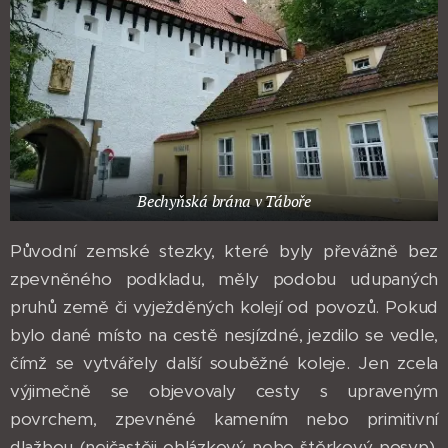
Bechyňská brána v Táboře
Původní zemské stezky, které byly převážně bez
zpevněného podkladu, měly podobu udupaných
pruhů země či vyježděných kolejí od povozů. Pokud
bylo dané místo na cestě nesjízdné, jezdilo se vedle,
čímž se vytvářely další souběžné koleje. Jen zcela
výjimečně se objevovaly cesty s upraveným
povrchem, zpevněné kamením nebo primitivní
dlažbou (nejčastěji oblázkový nebo štěrkový posyp).