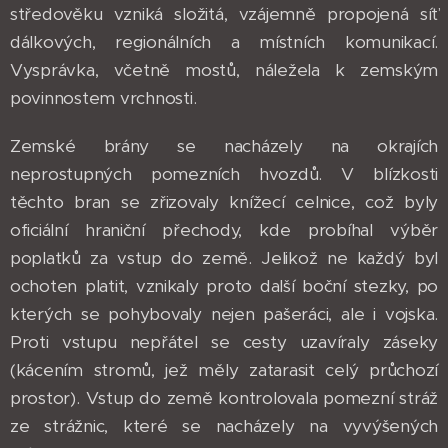
středověku vzniká složitá, vzájemně propojená síť
dálkových, regionálních a místních komunikací.
Vysprávka, včetně mostů, náležela k zemským
povinnostem vrchnosti.
Zemské brány se nacházely na okrajích
neprostupných pomezních hvozdů. V blízkosti
těchto bran se zřizovaly knížecí celnice, což byly
oficiální hraniční přechody, kde probíhal výběr
poplatků za vstup do země. Jelikož ne každý byl
ochoten platit, vznikaly proto další boční stezky, po
kterých se pohybovaly nejen pašeráci, ale i vojska.
Proti vstupu nepřátel se cesty uzavíraly záseky
(kácením stromů, jež měly zatarasit celý průchozí
prostor). Vstup do země kontrolovala pomezní stráž
ze strážnic, které se nacházely na vyvýšených