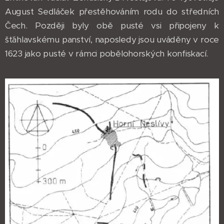
August Sedláček přestěhováním rodu do středních
Čech. Později byly obě pusté vsi připojeny k
šťáhlavskému panství, naposledy jsou uváděny v roce
1623 jako pusté v rámci pobělohorských konfiskací.