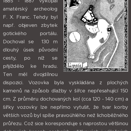
1885 - 1887 vykopal
amatérský archeolog
F. X. Franc. Tehdy byl
např. objeven zbytek
gotického portálu.
Dochoval se 130 m
dlouhý úsek původní
cesty, po níž se
přijíždělo ke hradu.
Ten měl dvojdílnou
dispozici. Vozovka byla vyskládána z plochých
kamenů na způsob dlažby v šířce nepřesahující 150
cm. Z průměru dochovaných kol (cca 120 - 140 cm) a
šířky vozovky lze nepřímo vytušit, že tvar korby
větších vozů byl spíše pravoúhlého než lichoběžného
průřezu. Což sice koresponduje s naprostou většinou