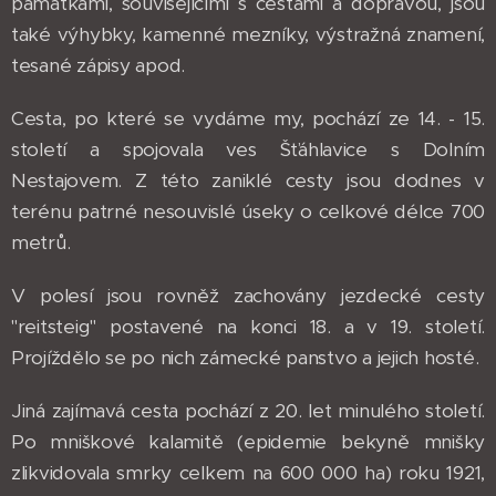
památkami, souvisejícími s cestami a dopravou, jsou
také výhybky, kamenné mezníky, výstražná znamení,
tesané zápisy apod.
Cesta, po které se vydáme my, pochází ze 14. - 15.
století a spojovala ves Šťáhlavice s Dolním
Nestajovem. Z této zaniklé cesty jsou dodnes v
terénu patrné nesouvislé úseky o celkové délce 700
metrů.
V polesí jsou rovněž zachovány jezdecké cesty
"reitsteig" postavené na konci 18. a v 19. století.
Projíždělo se po nich zámecké panstvo a jejich hosté.
Jiná zajímavá cesta pochází z 20. let minulého století.
Po mniškové kalamitě (epidemie bekyně mnišky
zlikvidovala smrky celkem na 600 000 ha) roku 1921,