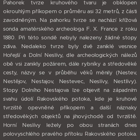
Pahorek tvrze kruhového tvaru je obklopen
okrouhlým příkopem o průměru asi 32 metrů, z části
zavodněným. Na pahorku tvrze se nachází křížová
sonda amatérského archeologa F. X. France z roku
1880. Při této sondě nebyly nalezeny žádné stopy
zdiva. Nedaleko tvrze byly dvě zaniklé vesnice
Hořejší a Dolní Neslívy, dle archeologických nálezů
obě vsi zanikly požárem, dále rybníky a středověké
cesty, názvy se v průběhu věků měnily (Nestev,
Nestějov, Nestajov, Nestevec, Neslívy, Nestlívy).
Stopy Dolního Nestajova lze objevit na západním
svahu údolí Rakovského potoka, kde je kruhové
tvrziště opevněné příkopem a další náznaky
středověkých objektů na jihovýchodě od tvrziště.
Horní Neslívy ležely po obou stranách dnes
polovyschlého pravého přítoku Rakovského potoka.