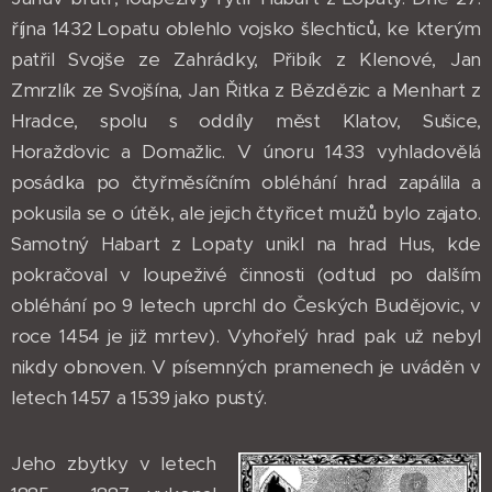
října 1432 Lopatu oblehlo vojsko šlechticů, ke kterým
patřil Svojše ze Zahrádky, Přibík z Klenové, Jan
Zmrzlík ze Svojšína, Jan Řitka z Bězdězic a Menhart z
Hradce, spolu s oddíly měst Klatov, Sušice,
Horažďovic a Domažlic. V únoru 1433 vyhladovělá
posádka po čtyřměsíčním obléhání hrad zapálila a
pokusila se o útěk, ale jejich čtyřicet mužů bylo zajato.
Samotný Habart z Lopaty unikl na hrad Hus, kde
pokračoval v loupeživé činnosti (odtud po dalším
obléhání po 9 letech uprchl do Českých Budějovic, v
roce 1454 je již mrtev). Vyhořelý hrad pak už nebyl
nikdy obnoven. V písemných pramenech je uváděn v
letech 1457 a 1539 jako pustý.
Jeho zbytky v letech