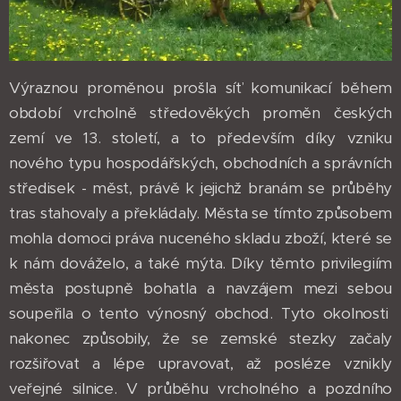
Výraznou proměnou prošla síť komunikací během
období vrcholně středověkých proměn českých
zemí ve 13. století, a to především díky vzniku
nového typu hospodářských, obchodních a správních
středisek - měst, právě k jejichž branám se průběhy
tras stahovaly a překládaly. Města se tímto způsobem
mohla domoci práva nuceného skladu zboží, které se
k nám dováželo, a také mýta. Díky těmto privilegiím
města postupně bohatla a navzájem mezi sebou
soupeřila o tento výnosný obchod. Tyto okolnosti
nakonec způsobily, že se zemské stezky začaly
rozšiřovat a lépe upravovat, až posléze vznikly
veřejné silnice. V průběhu vrcholného a pozdního