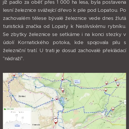
jíž padlo za oběť přes 1 000 ha lesa, byla postavena
lesní železnice svážející dřevo k pile pod Lopatou. Po
zachovalém tělese bývalé železnice vede dnes žlutá
turistická značka od Lopaty k Neslívskému rybníku.
Se zbytky železnice se setkáme i na konci stezky v
údolí Kornatického potoka, kde spojovala pilu s
železniční tratí. U trati je dosud zachovalé překládací
"nádraží".