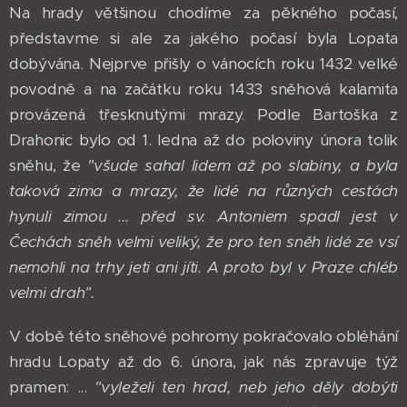
Na hrady většinou chodíme za pěkného počasí,
představme si ale za jakého počasí byla Lopata
dobývána. Nejprve přišly o vánocích roku 1432 velké
povodně a na začátku roku 1433 sněhová kalamita
provázená třesknutými mrazy. Podle Bartoška z
Drahonic bylo od 1. ledna až do poloviny února tolik
sněhu, že
"všude sahal lidem až po slabiny, a byla
taková zima a mrazy, že lidé na různých cestách
hynuli zimou ... před sv. Antoniem spadl jest v
Čechách sněh velmi veliký, že pro ten sněh lidé ze vsí
nemohli na trhy jeti ani jíti. A proto byl v Praze chléb
velmi drah".
V době této sněhové pohromy pokračovalo obléhání
hradu Lopaty až do 6. února, jak nás zpravuje týž
pramen: ...
"vyleželi ten hrad, neb jeho děly dobýti