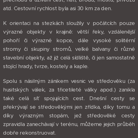
atd. Cestovní rychlost byla asi 30 km za den.
K orientaci na stezkách sloužily v počátcích pouze
výrazné objekty v krajině: větší řeky, vzdálenější
pohoří či výrazné kopce, dále vysoké solitérní
stromy či skupiny stromů, velké balvany či různé
stavební objekty, až již celá sídliště, či jen samostatně
stojící hrady, tvrze, kostely a kaple.
Spolu s násilným zánikem vesnic ve středověku (za
husitských válek, za třicetileté války apod.) zanikla
také celá síť spojujících cest. Dnešní cesty se
překrývají se středověkými jen zřídka, díky tomu a
díky výrazným stopám, jež středověké cesty
zpravidla zanechávají v terénu, můžeme jejich průběh
dobře rekonstruovat.