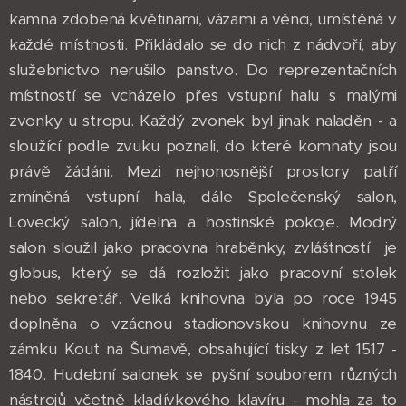
kamna zdobená květinami, vázami a věnci, umístěná v
každé místnosti. Přikládalo se do nich z nádvoří, aby
služebnictvo nerušilo panstvo. Do reprezentačních
místností se vcházelo přes vstupní halu s malými
zvonky u stropu. Každý zvonek byl jinak naladěn - a
sloužící podle zvuku poznali, do které komnaty jsou
právě žádáni. Mezi nejhonosnější prostory patří
zmíněná vstupní hala, dále Společenský salon,
Lovecký salon, jídelna a hostinské pokoje. Modrý
salon sloužil jako pracovna hraběnky, zvláštností je
globus, který se dá rozložit jako pracovní stolek
nebo sekretář. Velká knihovna byla po roce 1945
doplněna o vzácnou stadionovskou knihovnu ze
zámku Kout na Šumavě, obsahující tisky z let 1517 -
1840. Hudební salonek se pyšní souborem různých
nástrojů včetně kladívkového klavíru - mohla za to