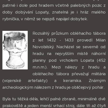
patrné i dole pod hradem včetně palebných pozic z
doby dobývání Lopaty, znatelná je i hráz malého
rybníčka, v němž se nejspíš napájel dobytek.
Rozsáhlý průzkum obléhacího tábora
z let 1432 - 1433 provedl Milan
Novobilský. Nacházel se severně od
hradu na nejvyšším místě náhorní
planiny pod vrcholem Lopata (452
m.n.m.). Mezi nálezy z hradu a
obléhacího tábora převažují militária
(vojenské artefakty) a keramika. Známým
archeologickým nálezem z hradu je obličejový pohár.
Byla tu těžká děla, lehčí palné zbraně, minimálně dvě
prakoviště a jeden menší vrhací stroj, dále tři až čtyři