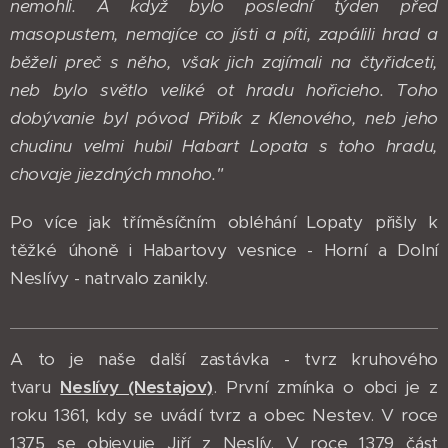
nemohli. A když bylo poslední týden před
masopustem, nemajíce co jísti a píti, zapálili hrad a
běželi preč s něho, však jich zajímali na čtyřidceti,
neb bylo světlo veliké ot hradu hořicieho. Toho
dobývanie byl póvod Přibík z Klenového, neb jeho
chudinu velmi hubil Habart Lopata s toho hradu,
chovaje jiezdných mnoho."
Po více jak tříměsíčním obléhání Lopaty přišly k
těžké úhoně i Habartovy vesnice - Horní a Dolní
Neslívy - natrvalo zanikly.
A to je naše další zastávka - tvrz kruhového
tvaru
Neslívy (Nestajov)
. První zmínka o obci je z
roku 1361, kdy se uvádí tvrz a obec Nestev. V roce
1375 se objevuje Jiří z Neslív. V roce 1379 část