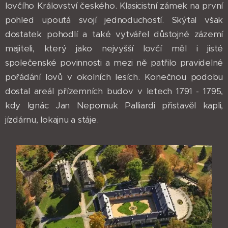
lovčího Království českého. Klasicistní zámek na první
pohled upoutá svojí jednoduchostí. Skýtal však
dostatek pohodlí a také vytvářel důstojné zázemí
majiteli, který jako nejvyšší lovčí měl i jisté
společenské povinnosti a mezi ně patřilo pravidelné
pořádání lovů v okolních lesích. Konečnou podobu
dostal areál přízemních budov v letech 1791 - 1795,
kdy Ignác Jan Nepomuk Palliardi přistavěl kapli,
jízdárnu, lokajnu a stáje.