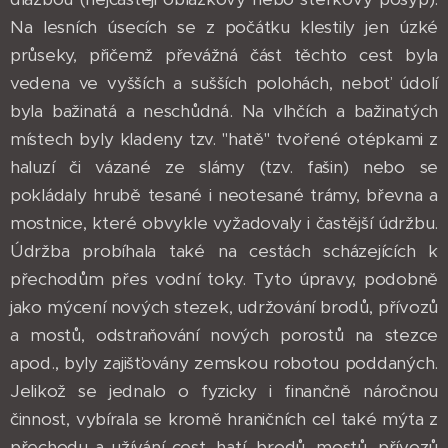
Na lesních úsecích se z počátku klestily jen úzké
průseky, přičemž převážná část těchto cest byla
vedena ve vyšších a sušších polohách, neboť údolí
byla bažinatá a neschůdná. Na vlhčích a bažinatých
místech byly kladeny tzv. "hatě" tvořené otépkami z
haluzí či vázané ze slámy (tzv. fašin) nebo se
pokládaly hrubě tesané i neotesané trámy, břevna a
mostnice, které obvykle vyžadovaly i častější údržbu.
Údržba probíhala také na cestách scházejících k
přechodům přes vodní toky. Tyto úpravy, podobně
jako mýcení nových stezek, udržování brodů, přívozů
a mostů, odstraňování nových porostů na stezce
apod., byly zajišťovány zemskou robotou poddaných.
Jelikož se jednalo o fyzicky i finančně náročnou
činnost, vybírala se kromě hraničních cel také mýta z
přechodu a užívání cest, hatí, brodů, mostů, přívozů