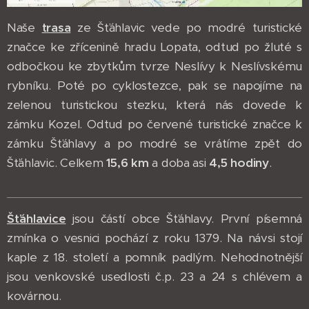
Naše
t
rasa
ze
Šťáhlavic vede po modré turistické
značce ke zřícenině hradu Lopata, odtud po žluté s
odbočkou ke zbytkům tvrze Neslívy k Neslívskému
rybníku. Poté po cyklostezce, pak se napojíme na
zelenou turistickou stezku, která nás dovede k
zámku Kozel. Odtud po červené turistické značce k
zámku Šťáhlavy a po modré se vrátíme zpět do
Šťáhlavic. Celkem
15,6 km
a doba asi
4,5 hodiny
.
Šťáhlavice
jsou částí obce Šťáhlavy. První písemná
zmínka o vesnici pochází z roku 1379. Na návsi stojí
kaple z 18. století a pomník padlým. Nehodnotnější
jsou venkovské usedlosti č.p. 23 a 24 s chlévem a
kovárnou.