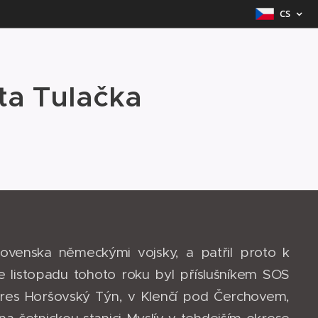
CS
Ota Tulačka
lovenska německými vojsky, a patřil proto k
ce listopadu tohoto roku byl příslušníkem SOS
 okres Horšovský Týn, v Klenčí pod Čerchovem,