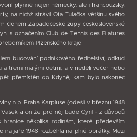
ovořil plynně nejen německy, ale i francouzsky.
rty, na nichž strávil Ota Tulačka většinu svého
ádným členem Západočeské župy československé
yni s označením Club de Tennis des Filatures
přeborníkem Plzeňského kraje.
elem budování podnikového ředitelství, odkud
 a třemi malými dětmi, a v neděli večer nebo
 opět přemístěn do Kdyně, kam bylo nakonec
lny n.p. Praha Karpluse (odešli v březnu 1948
l Vašek a on že pro něj bude Cyril - z důvodů
 hranice několika rodinám, které především
e na jaře 1948 rozběhla na plné obrátky. Mezi