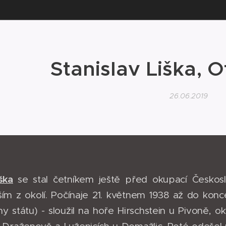
Stanislav Liška, 
26.06.2019
ška
se stal četníkem ještě před okupací Českos
ším z okolí. Počínaje 21. květnem 1938 až do kon
ny státu) - sloužil na hoře Hirschstein u Pivoně,