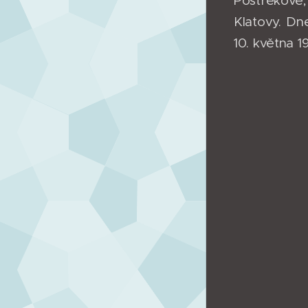
Postřekově,
Klatovy. Dn
10. května 1