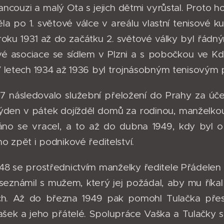
ncouzi a malý Ota s jejich dětmi vyrůstal. Proto h
a po 1. světové válce v areálu vlastní tenisové ku
 roku 1931 až do začátku 2. světové války byl ř
vé asociace se sídlem v Plzni a s pobočkou ve Kd
 letech 1934 až 1936 byl trojnásobným tenisovým 
7 následovalo služební přeložení do Prahy za úč
ýden v pátek dojížděl domů za rodinou, manželkou
ráno se vracel, a to až do dubna 1949, kdy byl
 zpět i podnikové ředitelství.
48 se prostřednictvím manželky ředitele Přádelen v
 seznámil s mužem, který jej požádal, aby mu říka
ích. Až do března 1949 pak pomohl Tulačka přes
ašek a jeho přátelé. Spolupráce Vaška a Tulačky s