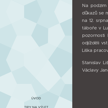
Na podzim 
důkazů se m
na 12. srpn
táboře v Lu
pozornosti 
odjížděli v
Liška pracov
Stanislav L
Václavy Jan
ÚVOD
TIPY NA VÝLET