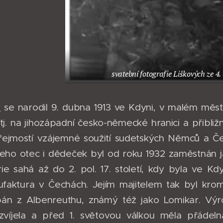
svatební fotografie Liškových ze 4
a
se narodil 9. dubna 1913 ve Kdyni, v malém mě
tj. na jihozápadní česko-německé hranici a přibliž
ejmostí vzájemné soužití sudetských Němců a Če
 jeho otec i dědeček byl od roku 1932 zaměstnán 
torie sahá až do 2. pol. 17. století, kdy byla ve 
nufaktura v Čechách. Jejím majitelem tak byl kr
án z Albenreuthu, známý též jako Lomikar. Výro
zvíjela a před 1. světovou válkou měla přádeln