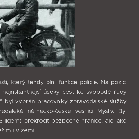
i, který tehdy plnil funkce policie. Na pozici
a nejriskantnější úseky cest ke svobodě řady
eň byl vybrán pracovníky zpravodajské služby
 nedaleké německo-české vesnici Myslív. Byl
3 lidem) překročit bezpečně hranice, ale jako
ežimu v zemi.