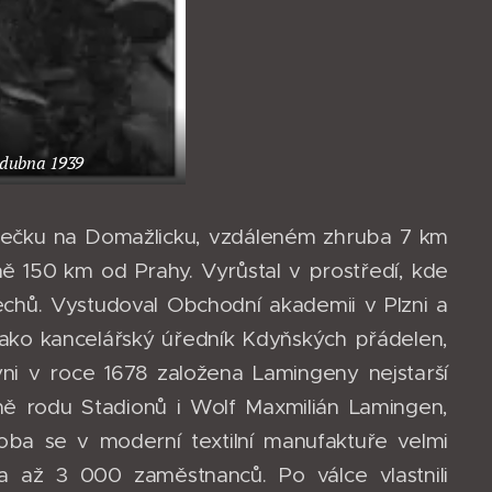
. dubna 1939
stečku na Domažlicku, vzdáleném zhruba 7 km
ně 150 km od Prahy. Vyrůstal v prostředí, kde
chů. Vystudoval Obchodní akademii v Plzni a
jako kancelářský úředník Kdyňských přádelen,
Kdyni v roce 1678 založena Lamingeny nejstarší
omě rodu Stadionů i Wolf Maxmilián Lamingen,
ba se v moderní textilní manufaktuře velmi
a až 3 000 zaměstnanců. Po válce vlastnili