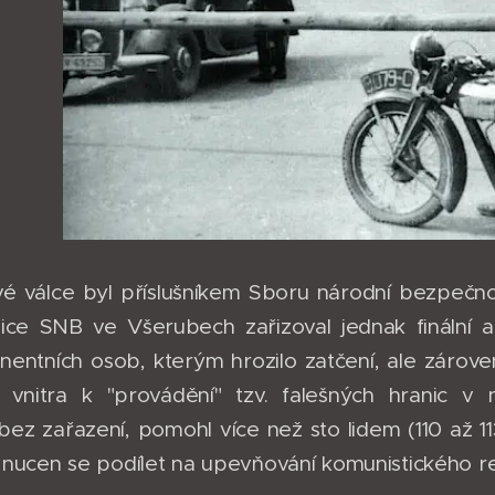
vé válce byl příslušníkem Sboru národní bezpečnost
anice SNB ve Všerubech zařizoval jednak finální 
nentních osob, kterým hrozilo zatčení, ale zárov
a vnitra k "provádění" tzv. falešných hranic v
ez zařazení, pomohl více než sto lidem (110 až 11
yl nucen se podílet na upevňování komunistického r