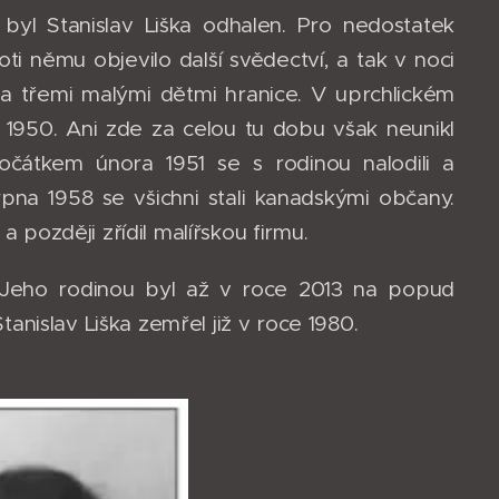
yl Stanislav Liška odhalen. Pro nedostatek
ti němu objevilo další svědectví, a tak v noci
 a třemi malými dětmi hranice. V uprchlickém
 1950. Ani zde za celou tu dobu však neunikl
Počátkem února 1951 se s rodinou nalodili a
na 1958 se všichni stali kanadskými občany.
a později zřídil malířskou firmu.
l. Jeho rodinou byl až v roce 2013 na popud
nislav Liška zemřel již v roce 1980.