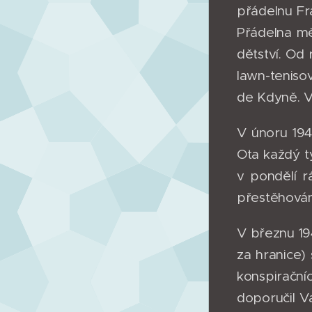
přádelnu Fra
Přádelna měl
dětství. Od
lawn-teniso
de Kdyně. V
V únoru 194
Ota každý t
v pondělí 
přestěhováno
V březnu 19
za hranice)
konspiračn
doporučil V