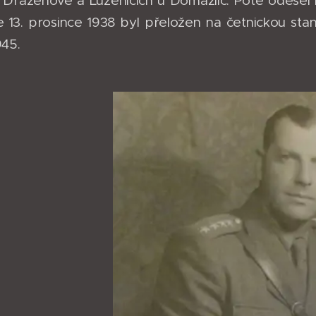
 Draženově a Luženicích u Domažlic. Poté odešel n
e 13. prosince 1938 byl přeložen na četnickou stan
945.