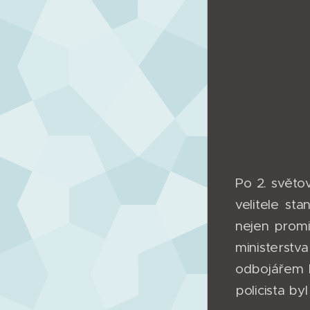
Po 2. světo
velitele st
nejen promi
ministerstv
odbojářem b
policista b