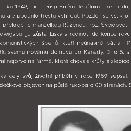
roku 1948, po neúspěšném ilegálním přechodu, b
u ale podařilo trestu vyhnout. Později se však pro
a překročil s manželkou Růženou, roz. Švejdovou
dwigsburgu zůstal Liška s rodinou do konce roku
komunistických špehů, kteří neúnavně pátrali. 
stříc svému novému domovu do Kanady. Dne 5. srp
al nejprve na farmě, která chovala krůty a slepice, 
iška celý svůj životní příběh v roce 1959 sepsa
dečkové objeven na půdě rukopis o 60 stranách. Sta