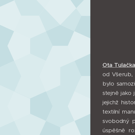
Ota Tulačk
od Všerub, 
bylo samozř
stejně jako
jejichž his
textilní ma
svobodný p
úspěšně ro