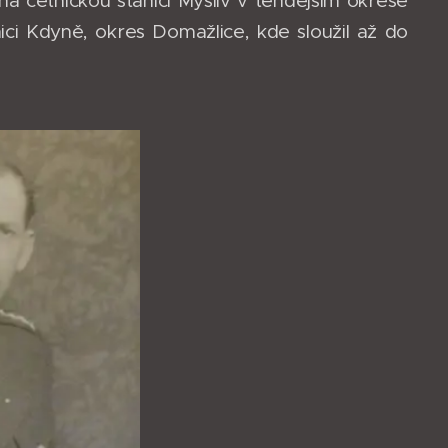
a četnickou stanici Myslív v tehdejším okrese
ici Kdyně, okres Domažlice, kde sloužil až do