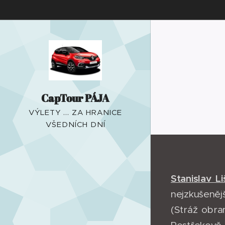
CapTour PÁJA
VÝLETY ... ZA HRANICE
VŠEDNÍCH DNÍ
Stanislav Li
nejzkušeněj
(Stráž obra