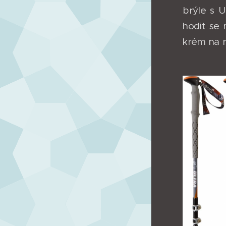
brýle s U
hodit se
krém na r