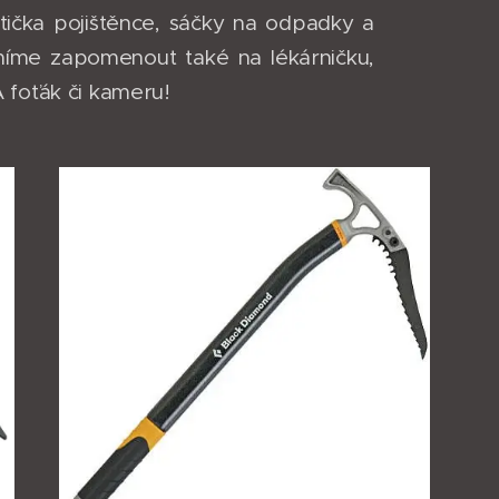
rtička pojištěnce, sáčky na odpadky a
smíme zapomenout také na lékárničku,
 foťák či kameru!