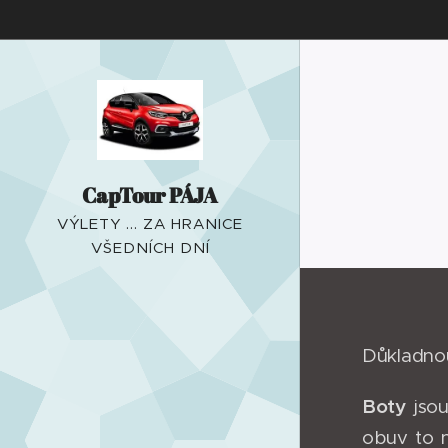
CapTour PÁJA
VÝLETY ... ZA HRANICE
VŠEDNÍCH DNÍ
Důkladno
Boty
jsou
obuv to n