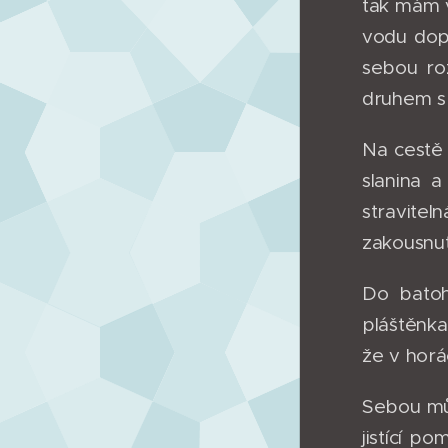
tak mám 
vodu dop
sebou ro
druhem sp
Na cestě 
slanina 
stravite
zakousnut
Do batoh
pláštěnka
že v horá
Sebou mů
jistící p