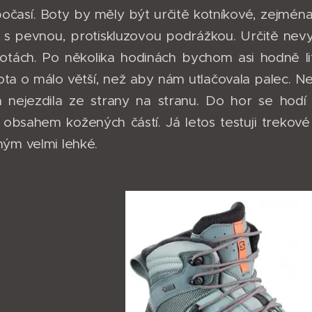
 počasí. Boty by měly být určitě kotníkové, zejmé
 s pevnou, protiskluzovou podrážkou. Určitě nev
tách. Po několika hodinách bychom asi hodně lit
bota o málo větší, než aby nám utlačovala palec. Ne
a nejezdila ze strany na stranu. Do hor se hod
 obsahem kožených částí. Já letos testuji trekov
ným velmi lehké.