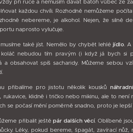
vždy při ruce a nemusím dávat batoh vůbec ze za
lňovat každou chvíli. Rozhodně nemůžeme počítat
zhodně nebereme, je alkohol. Nejen, že silně de
ortu naprosto vylučuje.
j
ídlo
musíme také jíst. Nemělo by chybět lehlé
. A
a koláč nebudou tím pravým (i když já bych si 
lná a obsahovat spíš sacharidy. Můžeme sebou vz
í.
náhradn
u přibalíme pro jistotu několik kousků
, rukavice, klidně i tričko nebo mikinu, ale to nen
ch se počasí mění poměrně snadno, proto je lepší
pár dalších věcí
žeme přibalit ještě
. Oblíbené jso
omůcky. Léky, pokud bereme, špagát, zavírací nůž,