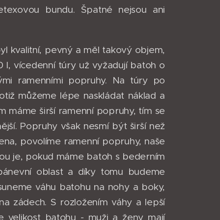
etexovou bundu. Špatné nejsou ani
yl kvalitní, pevný a měl takový objem,
 l, vícedenní túry už vyžadují batoh o
ými ramenními popruhy. Na túry po
totiž můžeme lépe naskládat náklad a
Čím máme širší ramenní popruhy, tím se
nější. Popruhy však nesmí být širší než
ena, povolíme ramenní popruhy, naše
odou je, pokud máme batoh s bederním
 pánevní oblast a díky tomu budeme
řesuneme váhu batohu na nohy a boky,
na zádech. S rozložením váhy a lepší
e velikost batohu - muži a ženy mají