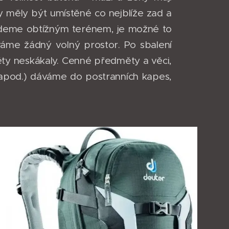
by měly být umístěné co nejblíže zad a
ůjdeme obtížným terénem, je možné to
áváme žádný volný prostor. Po sbalení
 neskákaly. Cenné předměty a věci,
apod.) dáváme do postranních kapes,