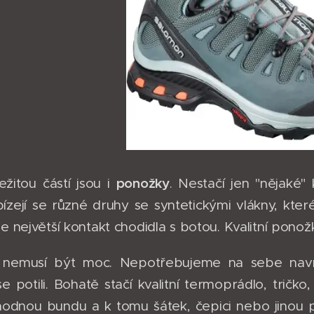
ponožky
ežitou částí jsou i
. Nestačí jen "nějaké" 
ízejí se různé druhy se syntetickými vlákny, kte
je největší kontakt chodidla s botou. Kvalitní pono
í
nemusí být moc. Nepotřebujeme na sebe navrs
 potili. Bohatě stačí kvalitní termoprádlo, tričko,
hodnou bundu a k tomu šátek, čepici nebo jinou 