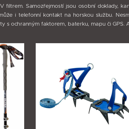
V filtrem. Samozřejmostí jsou osobní doklady, ka
 může i telefonní kontakt na horskou službu. Ne
ty s ochranným faktorem, baterku, mapu či GPS. A