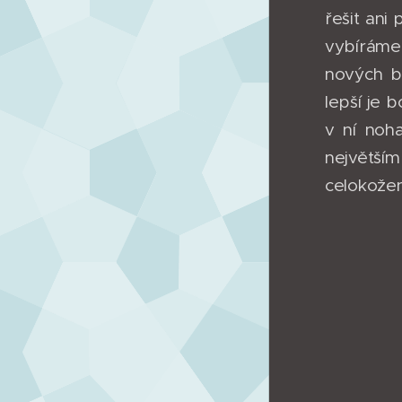
řešit ani
vybíráme
nových bo
lepší je 
v ní noh
největším
celokože