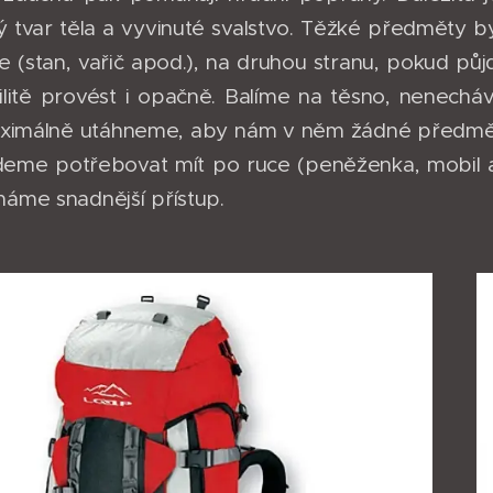
ný tvar těla a vyvinuté svalstvo. Těžké předměty 
e (stan, vařič apod.), na druhou stranu, pokud p
bilitě provést i opačně. Balíme na těsno, nenech
ximálně utáhneme, aby nám v něm žádné předměty
deme potřebovat mít po ruce (peněženka, mobil 
máme snadnější přístup.