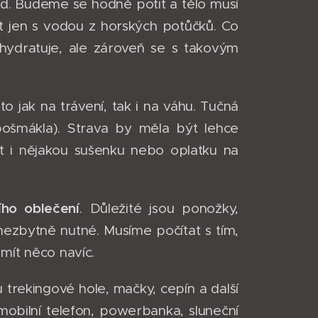
d. Budeme se hodně potit a tělo musí
 jen s vodou z horských potůčků. Co
hydratuje, ale zároveň se s takovým
 to jak na trávení, tak i na váhu. Tučná
pošmákla). Strava by měla být lehce
ít i nějakou sušenku nebo oplatku na
ího oblečení
. Důležité jsou ponožky,
í nezbytně nutné. Musíme počítat s tím,
 mít něco navíc.
u trekingové hole, mačky, cepín a další
 mobilní telefon, powerbanka, sluneční