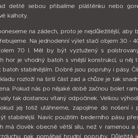
ad deště sebou přibalíme pláštěnku nebo gor
é kalhoty.
 poneseme na zádech, proto je nejdůležitější, aby b
řebujeme. Na jednodenní výlet stačí objem 30 - 40
olem 70 l. Měl by být vyztužený s polstrovan
 hor je vhodný batoh s vnější konstrukcí, u něj 
k batoh stabilnějším. Dobré jsou popruhy i pásy. 
ákladu rozloží na širší část zad a chůze je tak snad
ena. Pokud nás po nějaké době začnou bolet ram
svaly tak dostanou vítaný odpočinek. Velkou výh
okud jej totiž utáhneme, zapojíme do nošení i
ýt stabilnější. Navíc použitím bederního pásu p
h má člověk obecně větší sílu, než v ramenou a 
 vzduchu pak pomáhají hrudní popruhy. Důležitá j