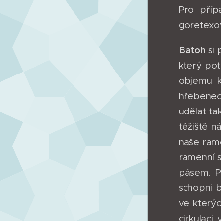
Pro příp
goretexov
Batoh
si
který pot
objemu k
hřebenech
udělat ta
těžiště n
naše ram
ramenní 
pásem. P
schopni b
ve kterýc
cirkulaci