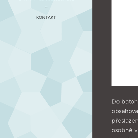
...
KONTAKT
Do batohu
obsahova
přeslazen
osobně v