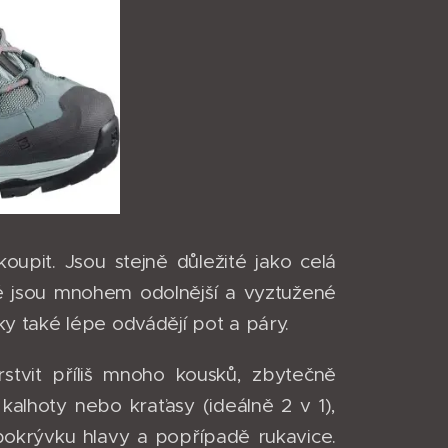
koupit. Jsou stejně důležité jako celá
ré jsou mnohem odolnější a vyztužené
žky také lépe odvádějí pot a páry.
tvit příliš mnoho kousků, zbytečně
 kalhoty nebo kraťasy (ideálně 2 v 1),
pokrývku hlavy a popřípadě rukavice.