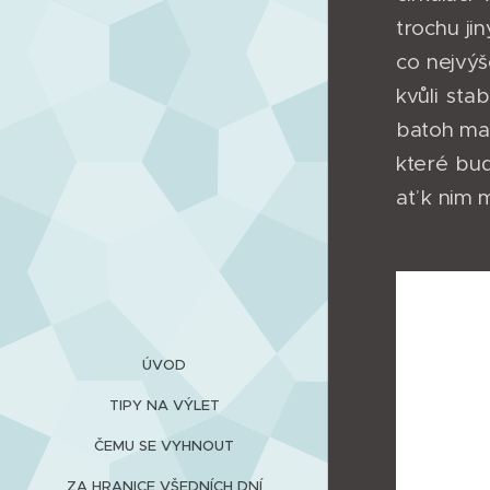
trochu ji
co nejvýš
kvůli sta
batoh ma
které bu
ať k nim 
ÚVOD
TIPY NA VÝLET
ČEMU SE VYHNOUT
ZA HRANICE VŠEDNÍCH DNÍ