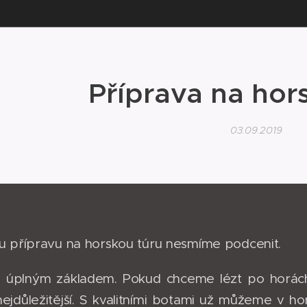
Příprava na hor
03.09.2019
u přípravu na horskou túru nesmíme podcenit.
 úplným základem. Pokud chceme lézt po horách, 
ejdůležitější. S kvalitními botami už můžeme v ho