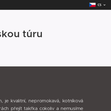
CS
skou túru
je kvalitní, nepromokavá, kotníková
rách přejít takřka cokoliv a nemusíme