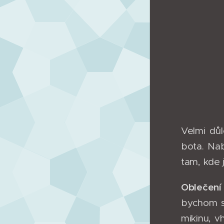
Velmi důl
bota. Nab
tam, kde 
Oblečen
bychom se
mikinu, v