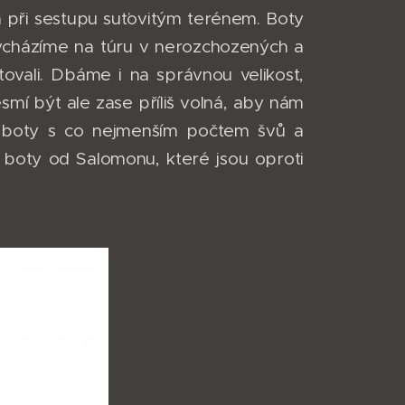
na při sestupu suťovitým terénem. Boty
ycházíme na túru v nerozchozených a
ovali. Dbáme i na správnou velikost,
smí být ale zase příliš volná, aby nám
í boty s co nejmenším počtem švů a
é boty od Salomonu, které jsou oproti