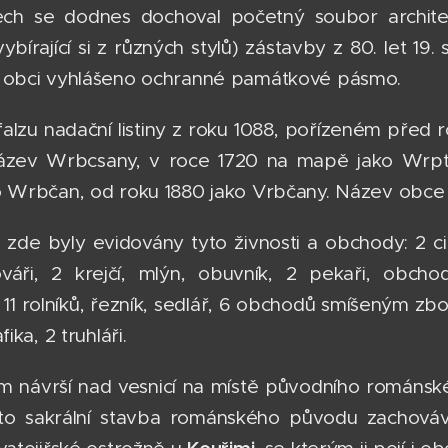
ch se dodnes dochoval početný soubor architek
vybírající si z různých stylů) zástavby z 80. let 19
v obci vyhlášeno ochranné památkové pásmo.
alzu nadační listiny z roku 1088, pořízeném před r
ázev Wrbcsany, v roce 1720 na mapě jako Wrptsch
o Wrbčan, od roku 1880 jako Vrbčany. Název obce 
zde byly evidovány tyto živnosti a obchody: 2 cihel
ováři, 2 krejčí, mlýn, obuvník, 2 pekaři, obch
 11 rolníků, řezník, sedlář, 6 obchodů smíšeným zbo
fika, 2 truhláři.
 návrší nad vesnicí na místě původního románského
ato sakrální stavba románského původu zachová