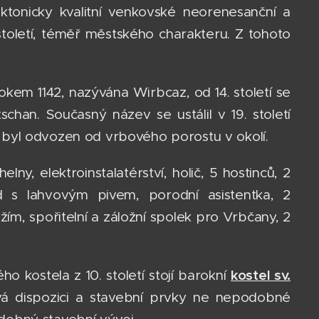
tonicky kvalitní venkovské neorenesanční a
. století, téměř městského charakteru. Z tohoto
okem 1142, nazývána Wirbcaz, od 14. století se
an. Současný název se ustálil v 19. století
byl odvozen od vrbového porostu v okolí.
ny, elektroinstalatérství, holič, 5 hostinců, 2
od s lahvovým pivem, porodní asistentka, 2
žím, spořitelní a záložní spolek pro Vrbčany, 2
kostel sv.
 kostela z 10. století stojí barokní
vá dispozici a stavební prvky ne nepodobné