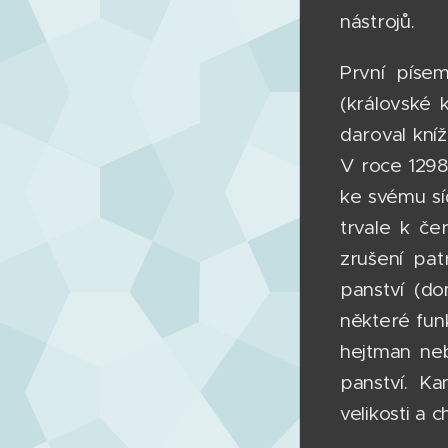
nástrojů.
První píse
(královské 
daroval kníž
V roce 1298
ke svému sí
trvale k če
zrušení pat
panství (do
některé fun
hejtman neb
panství. Ka
velikosti a 