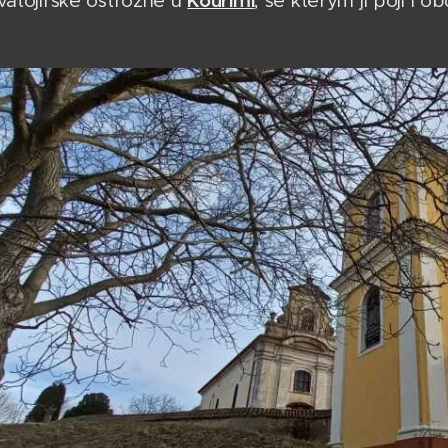
Kouřimi
vatojiřské ostrožně u
, se kterým ji pojí i 