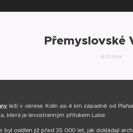
Přemyslovské 
16.01.2024
any
leží v okrese Kolín asi 4 km západně od Pla
a, která je levostranným přítokem Labe.
e byl osídlen již před 35 000 let, jak dokládají a