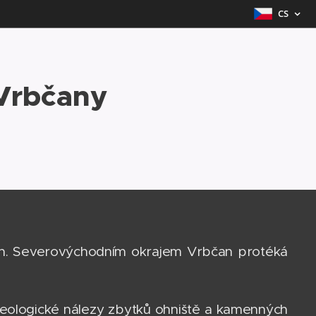
CS
Vrbčany
ňan. Severovýchodním okrajem Vrbčan protéká
rcheologické nálezy zbytků ohniště a kamenných