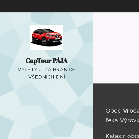
CapTour PÁJA
VÝLETY ... ZA HRANICE
VŠEDNÍCH DNÍ
Vrbč
Obec
řeka Výrovk
Katastr obc