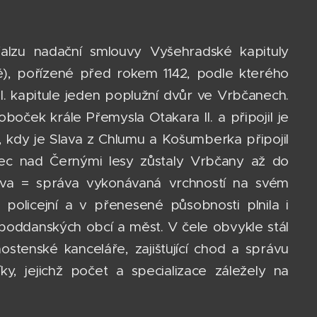
falzu nadační smlouvy Vyšehradské kapituly
dě), pořízené před rokem 1142, podle kterého
v I. kapitule jeden poplužní dvůr ve Vrbčanech.
oček krále Přemysla Otakara II. a připojil je
3, kdy je Slava z Chlumu a Košumberka připojil
elec nad Černými lesy zůstaly Vrbčany až do
práva = správa vykonávaná vrchností na svém
a policejní a v přenesené působnosti plnila i
poddanských obcí a měst. V čele obvykle stál
ostenské kanceláře, zajišťující chod a správu
, jejichž počet a specializace záležely na