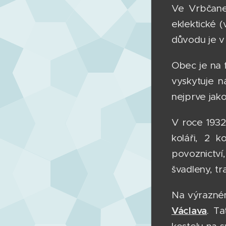
Ve Vrbčane
eklektické (
důvodu je 
Obec je na f
vyskytuje n
nejprve jak
V roce 1932 
koláři, 2 k
povoznictví,
švadleny, tra
Na výrazném
Václava
. T