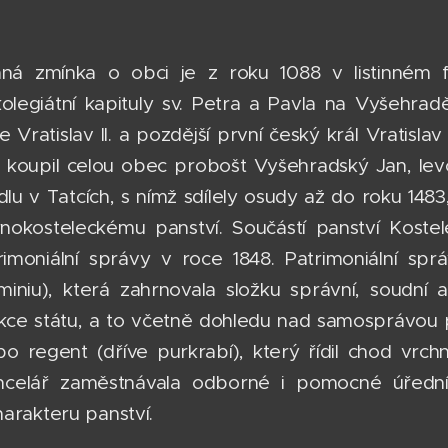
mná zmínka o obci je z roku 1088 v listinném 
kolegiátní kapituly sv. Petra a Pavla na Vyšehra
e Vratislav II. a pozdější první český král Vratisla
 koupil celou obec probošt Vyšehradský Jan, levob
dlu v Tatcích, s nímž sdílely osudy až do roku 148
rnokosteleckému panství. Součástí panství Kost
rimoniální správy v roce 1848. Patrimoniální s
miniu), která zahrnovala složku správní, soudní 
kce státu, a to včetně dohledu nad samosprávou 
o regent (dříve purkrabí), který řídil chod vrchn
ncelář zaměstnávala odborné i pomocné úředníky
charakteru panství.