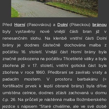
Před
Horní
(Pasovskou) a
Dolní
(Píseckou)
bránou
byly vystavěny nové vnější části bran již v
renesančním slohu. Na klenbě vnitřní části Dolní
brány je dodnes částečně dochována malba z
počátku 16. století. Vnější část Horní brány byla
značně poškozena na počátku Třicetileté války a byla
zbořena již v 17. století, vnitřní gotická část byla
zbořena v roce 1860. Předbraní se zavíralo vraty a
padacím mostem. V prostoru barbakánu (=
fortifikační prvek k lepší obraně brány) byla dříve
umístěna celnice, dodnes zčásti zachovaná u domu
č.p. 26. Na průčelí je nástěnná malba Rožmberského
jezdce s nápisem "Staré chválíme, ale ve své době