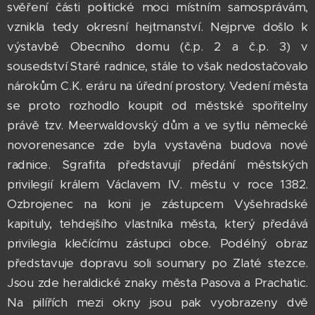
svěření části politické moci místním samosprávám,
vznikla tedy okresní hejtmanství. Nejprve došlo k
výstavbě Obecního domu (č.p. 2 a č.p. 3) v
sousedství Staré radnice, stále to však nedostačovalo
nárokům C.K. eráru na úřední prostory. Vedení města
se proto rozhodlo koupit od městské spořitelny
právě tzv. Meerwaldovský dům a ve sytlu německé
novorenesance zde byla vystavěna budova nové
radnice. Sgrafita představují předání městských
privilegií králem Václavem IV. městu v roce 1382.
Ozbrojenec na koni je zástupcem Vyšehradské
kapituly, tehdejšího vlastníka města, který předává
privilegia klečícímu zástupci obce. Podélný obraz
představuje dopravu soli soumary po Zlaté stezce.
Jsou zde heraldické znaky města Pasova a Prachatic.
Na pilířích mezi okny jsou pak vyobrazeny dvě