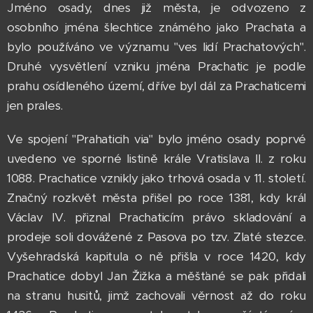
Jméno osady, dnes již města, je odvozeno z
osobního jména šlechtice známého jako Prachata a
bylo používáno ve významu "ves lidí Prachatových".
Druhé vysvětlení vzniku jména Prachatic je podle
prahu osídleného území, dříve byl dál za Prachaticemi
jen prales.
Ve spojení "Prahaticih via" bylo jméno osady poprvé
uvedeno ve sporné listině krále Vratislava II. z roku
1088. Prachatice vznikly jako trhová osada v 11. století.
Značný rozkvět města přišel po roce 1381, kdy král
Václav IV. přiznal Prachaticím právo skladování a
prodeje soli dovážené z Pasova po tzv. Zlaté stezce.
Vyšehradská kapitula o ně přišla v roce 1420, kdy
Prachatice dobyl Jan Žižka a měšťané se pak přidali
na stranu husitů, jimž zachovali věrnost až do roku