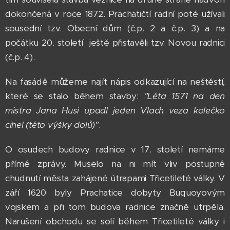
dokončená v roce 1872. Prachatičtí radní poté užívali
sousední tzv. Obecní dům (č.p. 2 a č.p. 3) a na
počátku 20. století ještě přistavěli tzv. Novou radnici
(č.p. 4).
Na fasádě můžeme najít nápis odkazující na neštěstí,
které se stalo během stavby:
"Léta 1571 na den
mistra Jana Husi upadl jeden Vlach veza kolečko
cihel (této výšky dolů)"
.
O osudech budovy radnice v 17. století nemáme
přímé zprávy. Muselo na ni mít vliv postupné
chudnutí města zahájené útrapami Třicetileté války. V
září 1620 byly Prachatice dobyty Buquoyovým
vojskem a při tom budova radnice značně utrpěla.
Narušení obchodu se solí během Třicetileté války i