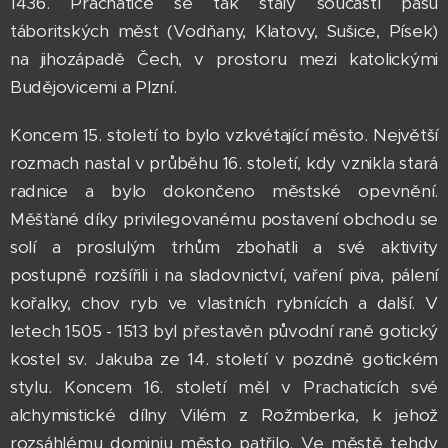
1436. Prachatice se tak staly součástí pásu
táboritských měst (Vodňany, Klatovy, Sušice, Písek)
na jihozápadě Čech, v prostoru mezi katolickými
Budějovicemi a Plzní.
Koncem 15. století to bylo vzkvétající město. Největší
rozmach nastal v průběhu 16. století, kdy vznikla stará
radnice a bylo dokončeno městské opevnění.
Měšťané díky privilegovanému postavení obchodu se
solí a proslulým trhům zbohatli a své aktivity
postupně rozšířili i na sladovnictví, vaření piva, pálení
kořalky, chov ryb ve vlastních rybnících a další. V
letech 1505 - 1513 byl přestavěn původní raně gotický
kostel sv. Jakuba ze 14. století v pozdně gotickém
stylu. Koncem 16. století měl v Prachaticích své
alchymistické dílny Vilém z Rožmberka, k jehož
rozsáhlému dominiu město patřilo. Ve městě tehdy