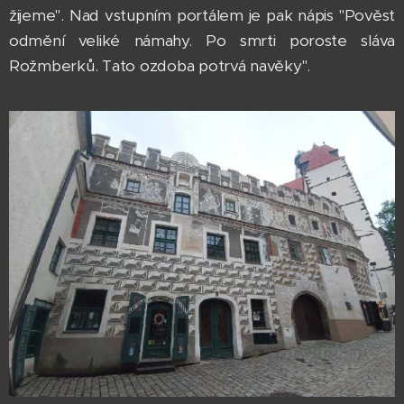
žijeme". Nad vstupním portálem je pak nápis "Pověst
odmění veliké námahy. Po smrti poroste sláva
Rožmberků. Tato ozdoba potrvá navěky".