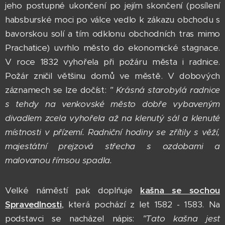
jeho postupné ukončení po jejím skončení (posílení
habsburské moci po válce vedlo k zákazu obchodu s
bavorskou solí a tím odklonu obchodních tras mimo
Prachatice) uvrhlo město do ekonomické stagnace.
V roce 1832 vyhořela při požáru města i radnice.
Požár zničil většinu domů ve městě. V dobových
záznamech se lze dočíst:
" Krásná starobylá radnice
s tehdy na venkovské město dobře vybaveným
divadlem zcela vyhořela až na klenutý sál a klenuté
místnosti v přízemí. Radniční hodiny se zřítily s věží,
majestátní prejzová střecha s ozdobami a
malovanou římsou spadla.
Velké náměstí pak doplňuje
kašna se sochou
Spravedlnosti
, která pochází z let 1582 - 1583. Na
podstavci se nacházel nápis:
"Tato kašna jest