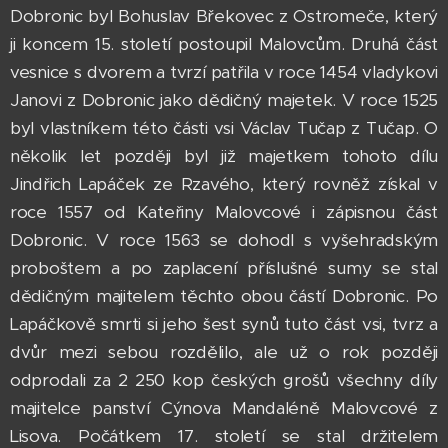
Dobronic byl Bohuslav Břekovec z Ostromeče, který
ji koncem 15. století postoupil Malovcům. Druhá část
vesnice s dvorem a tvrzí patřila v roce 1454 vladykovi
Janovi z Dobronic jako dědičný majetek. V roce 1525
byl vlastníkem této části vsi Václav Tučap z Tučap. O
několik let později byl již majetkem tohoto dílu
Jindřich Lapáček ze Rzavého, který rovněž získal v
roce 1557 od Kateřiny Malovcové i zápisnou část
Dobronic. V roce 1563 se dohodl s vyšehradským
proboštem a po zaplacení příslušné sumy se stal
dědičným majitelem těchto obou částí Dobronic. Po
Lapáčkově smrti si jeho šest synů tuto část vsi, tvrz a
dvůr mezi sebou rozdělilo, ale už o rok později
odprodali za 2 250 kop českých grošů všechny díly
majitelce panství Cýnova Mandaléně Malovcové z
Lisova. Počátkem 17. století se stal držitelem