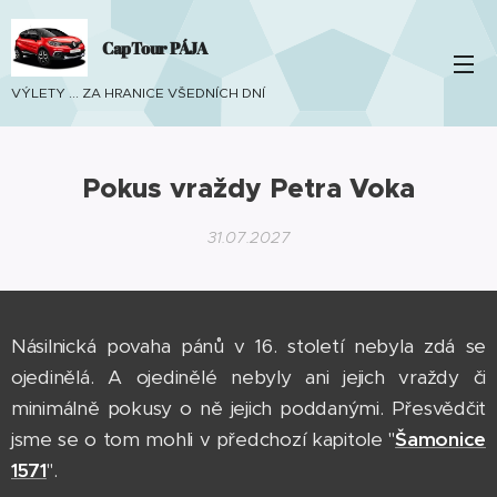
CapTour PÁJA
VÝLETY ... ZA HRANICE VŠEDNÍCH DNÍ
Pokus vraždy Petra Voka
31.07.2027
Násilnická povaha pánů v 16. století nebyla zdá se
ojedinělá. A ojedinělé nebyly ani jejich vraždy či
minimálně pokusy o ně jejich poddanými. Přesvědčit
jsme se o tom mohli v předchozí kapitole "
Šamonice
1571
".