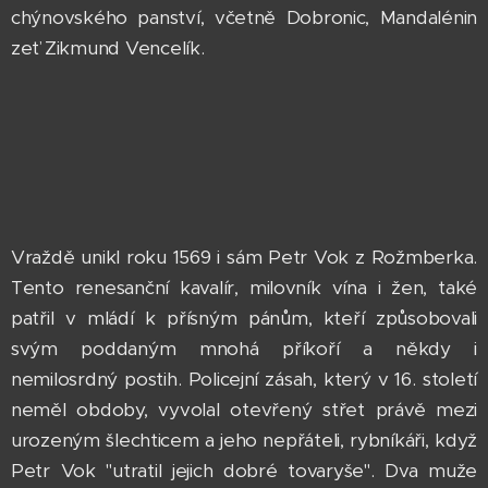
chýnovského panství, včetně Dobronic, Mandalénin
zeť Zikmund Vencelík.
Vraždě unikl roku 1569 i sám Petr Vok z Rožmberka.
Tento renesanční kavalír, milovník vína i žen, také
patřil v mládí k přísným pánům, kteří způsobovali
svým poddaným mnohá příkoří a někdy i
nemilosrdný postih. Policejní zásah, který v 16. století
neměl obdoby, vyvolal otevřený střet právě mezi
urozeným šlechticem a jeho nepřáteli, rybníkáři, když
Petr Vok "utratil jejich dobré tovaryše". Dva muže