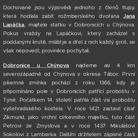
Dochované jsou výpovědi jednoho z členů tlupy,
která hodlala zabít rožmberského dvořana
Jana
Lapáčka
, majitele statku v Dobronicích u Chýnova.
Pokus vraždy na Lapáčkovi, který zacházel s
poddanými krutě, mlátil je a dřel z nich každý groš, se
však nepovedl, provinilce pochytali.
Dobronice u Chýnova
najdeme asi 4 km
severozápadně od Chýnova v okrese Tábor. První
písemná zmínka pochází z roku 1366, kdy je
připomínáno pole v Dobronicích patřící proboštu v
Týně. Počátkem 14. století patřila část vsi proboštu
vyšehradského kostela. V roce 1421 zastavil císař
Zikmund, jako vrchní církevního majetku, tuto část
Petrovi ze Zmyslova a v roce 1437 Mikulášovi
Sokolovi z Lamberka. Dalším držitelem zápisné části