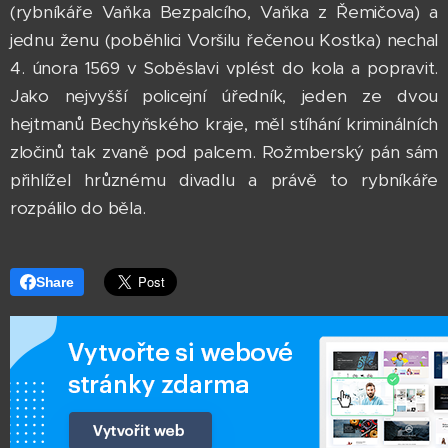
(rybníkáře Vaňka Bezpalcího, Vaňka z Řemičova) a
jednu ženu (poběhlici Voršilu řečenou Kostka) nechal
4. února 1569 v Soběslavi vplést do kola a popravit.
Jako nejvyšší policejní úředník, jeden ze dvou
hejtmanů Bechyňského kraje, měl stíhání kriminálních
zločinů tak zvaně pod palcem. Rožmberský pán sám
přihlížel hrůznému divadlu a právě to rybníkáře
rozpálilo do běla.
Share