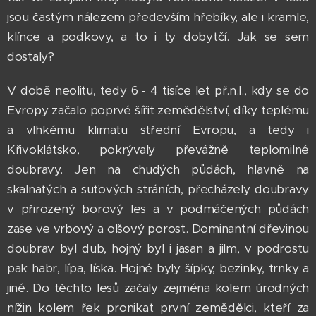
jsou častým nálezem především hřebíky, ale i kramle,
klínce a podkovy, a to i ty dobytčí. Jak se sem
dostaly?
V době neolitu, tedy 6 - 4 tisíce let př.n.l., kdy se do
Evropy začalo poprvé šířit zemědělství, díky teplému
a vlhkému klimatu střední Evropu, a tedy i
Křivoklátsko, pokrývaly převážně teplomilné
doubravy. Jen na chudých půdách, hlavně na
skalnatých a suťových stráních, přecházely doubravy
v přirozený borový les a v podmáčených půdách
zase ve vrbový a olšový porost. Dominantní dřevinou
doubrav byl dub, hojný byl i jasan a jilm, v podrostu
pak habr, lípa, líska. Hojné byly šípky, bezinky, trnky a
jiné. Do těchto lesů začaly zejména kolem úrodných
nížin kolem řek pronikat první zemědělci, kteří za