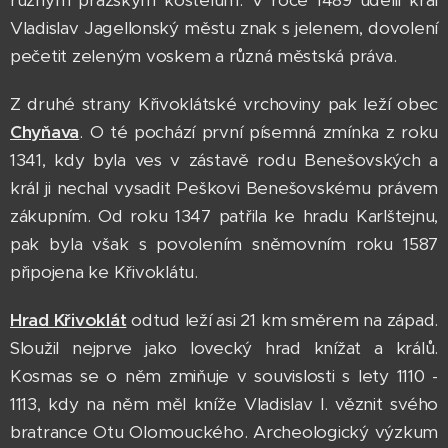
různým pražským kostelům. V roce 1489 udělil král
Vladislav Jagellonský městu znak s jelenem, dovolení
pečetit zeleným voskem a různá městská práva.
Z druhé strany Křivoklátské vrchoviny pak leží obec
Chyňava
. O té pochází první písemná zmínka z roku
1341, kdy byla ves v zástavě rodu Benešovských a
král ji nechal vysadit Peškovi Benešovskému právem
zákupním. Od roku 1347 patřila ke hradu Karlštejnu,
pak byla však s povolením sněmovním roku 1587
připojena ke Křivoklátu.
Hrad Křivoklát
odtud leží asi 21 km směrem na západ.
Sloužil nejprve jako lovecký hrad knížat a králů.
Kosmas se o něm zmiňuje v souvislosti s lety 1110 -
1113, kdy na něm měl kníže Vladislav I. věznit svého
bratrance Otu Olomouckého. Archeologický výzkum