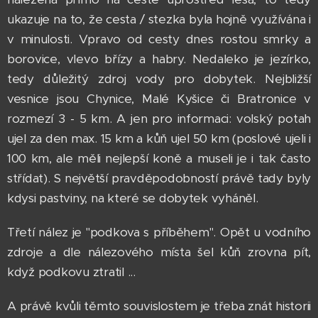
ukazuje na to, že cesta / stezka byla hojně využívána i
v minulosti. Vpravo od cesty dnes rostou smrky a
borovice, vlevo břízy a habry. Nedaleko je jezírko,
tedy důležitý zdroj vody pro dobytek. Nejbližší
vesnice jsou Chynice, Malé Kyšice či Bratronice v
rozmezí 3 - 5 km. A jen pro informaci: volský potah
ujel za den max. 15 km a kůň ujel 50 km (poslové ujeli i
100 km, ale měli nejlepší koně a museli je i tak často
střídat). S největší pravděpodobností právě tady byly
kdysi pastviny, na které se dobytek vyháněl.
Třetí nález je "podkova s příběhem". Opět u vodního
zdroje a dle nálezového místa šel kůň zrovna pít,
když podkovu ztratil ...
A právě kvůli těmto souvislostem je třeba znát historii