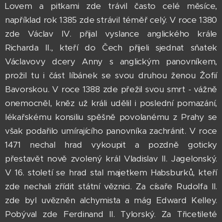
Lovem a pitkami zde trávil často celé měsíce,
například rok 1385 zde strávil téměř celý. V roce 1380
zde Václav IV. přijal vyslance anglického krále
Richarda II., kteří do Čech přijeli sjednat sňatek
Václavovy dcery Anny s anglickým panovníkem,
prožil tu i část líbánek se svou druhou ženou Žofií
Bavorskou. V roce 1388 zde přežil svou smrt - vážně
onemocněl, kněz už králi udělil i poslední pomazání,
lékařskému konsiliu spěšně povolanému z Prahy se
však podařilo umírajícího panovníka zachránit. V roce
1471 nechal hrad vykoupit a pozdně goticky
přestavět nově zvolený král Vladislav II. Jagelonský.
V 16. století se hrad stal majetkem Habsburků, kteří
zde nechali zřídit státní věznici. Za císaře Rudolfa II.
zde byl uvězněn alchymista a mág Edward Kelley.
Pobýval zde Ferdinand II. Tylorský. Za Třicetileté