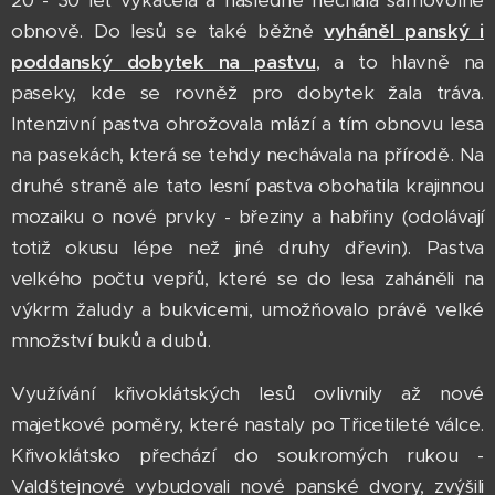
20 - 30 let vykácela a následně nechala samovolné
obnově. Do lesů se také běžně
vyháněl panský i
poddanský dobytek na pastvu
, a to hlavně na
paseky, kde se rovněž pro dobytek žala tráva.
Intenzivní pastva ohrožovala mlází a tím obnovu lesa
na pasekách, která se tehdy nechávala na přírodě. Na
druhé straně ale tato lesní pastva obohatila krajinnou
mozaiku o nové prvky - březiny a habřiny (odolávají
totiž okusu lépe než jiné druhy dřevin). Pastva
velkého počtu vepřů, které se do lesa zaháněli na
výkrm žaludy a bukvicemi, umožňovalo právě velké
množství buků a dubů.
Využívání křivoklátských lesů ovlivnily až nové
majetkové poměry, které nastaly po Třicetileté válce.
Křivoklátsko přechází do soukromých rukou -
Valdštejnové vybudovali nové panské dvory, zvýšili