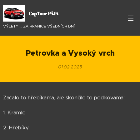
CapTour PÁJA
VÝLETY ... ZA HRANICE VŠEDNÍCH DNÍ
Petrovka a Vysoký vrch
01.02.2025
Začalo to hřebíkama, ale skončilo to podkovama:
1. Kramle
2. Hřebíky