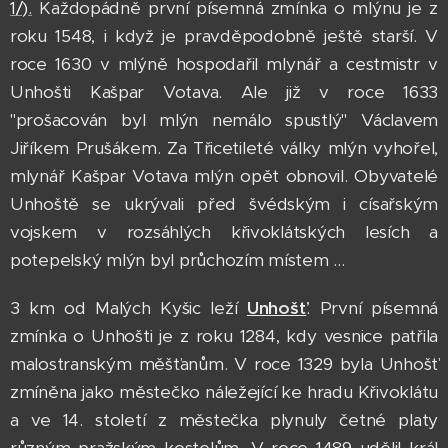
1/).
Každopádně první písemná zmínka o mlýnu je z
roku 1548, i když je pravděpodobně ještě starší. V
roce 1630 v mlýně hospodařil mlynář a cestmistr v
Unhošti Kašpar Votava. Ale již v roce 1633
"prošacován byl mlýn nemálo spustlý" Václavem
Jiříkem Prušákem. Za Třicetileté války mlýn vyhořel,
mlynář Kašpar Votava mlýn opět obnovil. Obyvatelé
Unhoště se ukrývali před švédským i císařským
vojskem v rozsáhlých křivoklátských lesích a
potepelský mlýn byl průchozím místem ...
3 km od Malých Kyšic leží
Unhošť
. První písemná
zmínka o Unhošti je z roku 1284, kdy vesnice patřila
malostranským měšťanům. V roce 1329 byla Unhošť
zmíněna jako městečko náležející ke hradu Křivoklátu
a ve 14. století z městečka plynuly četné platy