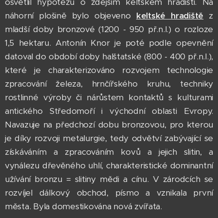
osvětlil hypotézu o zdejším keltském hradišti. Na
náhorní plošině bylo objeveno
keltské hradiště
z
mladší doby bronzové (1200 - 950 př.n.l.) o rozloze
1,5 hektaru. Antonín Knor je poté podle opevnění
datoval do období doby halštatské (800 - 400 př.n.l.),
které je charakterizováno rozvojem technologie
zpracování železa, hrnčířského kruhu, techniky
rostlinné výroby či nárůstem kontaktů s kulturami
antického Středomoří i východní oblasti Evropy.
Navazuje na předchozí dobu bronzovou, pro kterou
je díky rozvoji metalurgie, tedy odvětví zabývající se
získáváním a zpracováním kovů a jejich slitin, a
vynálezu dřevěného uhlí, charakteristické dominantní
užívání bronzu = slitiny mědi a cínu. V zárodcích se
rozvíjel dálkový obchod, písmo a vznikala první
města. Byla domestikována nová zvířata.