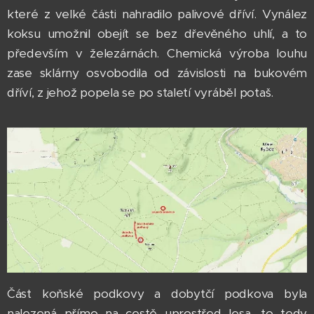
které z velké části nahradilo palivové dříví. Vynález
koksu umožnil obejít se bez dřevěného uhlí, a to
především v železárnách. Chemická výroba louhu
zase sklárny osvobodila od závislosti na bukovém
dříví, z jehož popela se po staletí vyráběl potaš.
Část koňské podkovy a dobytčí podkova byla
nalezená přímo na cestě uprostřed lesa, to tedy