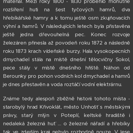
materiál. Mezi roky 1800 - 1830 proběhlo mohutné
rozšíření huti na šest tyčových hamrů, dva
hřebíkářské hamry a k tomu ještě osm zkujňovacích
výhní a hamrů. V následujících letech byla přistavěna
ještě jedna dřevouhelná pec. Konec rozvoje
železáren přinesla až povodeň roku 1872 a následně
roku 1873 krach vídeňské burzy. Hala vysokopecních
dmychadel stála na místě dnešní tělocvičny Sokol,
pece stály v místě dnešního hřiště. Náhon od
Berounky pro pohon vodních kol dmychadel a hamrů
je dnes přestavěn a voda roztáčí vodní elektrárnu.
Známe tedy alespoň zběžně historii tohoto místa -
starobylý hrad Křivoklát, město Unhošť s městskými
právy, starý mlýn v Poteplí, keltské hradiště i
nedaleká železná huť ... o železné nářadí a hřebíky
tak ve zdejším kraji nebylo rozhodně nouze. V lese