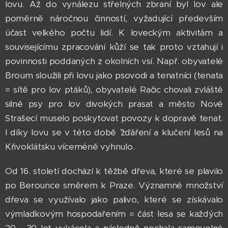
lovu. Až do vynálezu střelných zbraní byl lov ale
poměrně náročnou činností, vyžadující především
účast velkého počtu lidí. K loveckým aktivitám a
souvisejícímu zpracování kůží se tak proto vztahují i
povinnosti poddaných z okolních vsí. Např. obyvatelé
Broum sloužili při lovu jako psovodi a tenatníci (tenata
= sítě pro lov ptáků), obyvatelé Račic chovali zvláště
silné psy pro lov divokých prasat a město Nové
Strašecí muselo poskytovat povozy k dopravě tenat.
I díky lovu se v této době ˇžďáření a klučení lesů na
Křivoklátsku víceméně vyhnulo.
Od 16. století dochází k těžbě dřeva, které se plavilo
po Berounce směrem k Praze. Významné množství
dřeva se využívalo jako palivo, které se získávalo
výmladkovým hospodařením = část lesa se každých