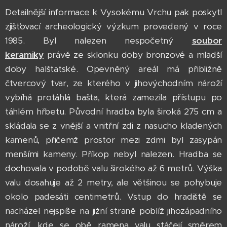
Detailnější informace k Vysokému Vrchu pak poskytl
zjišťovací archeologický výzkum provedený v roce
1985. Byl nalezen nespočetný
soubor
keramiky
právě ze sklonku doby bronzové a mladší
doby halštatské. Opevněný areál má přibližně
čtvercový tvar, ze kterého v jihovýchodním nároží
vybíhá protáhlá bašta, která zamezila přístupu po
táhlém hřbetu. Původní hradba byla široká 275 cm a
skládala se z vnější a vnitřní zdi z nasucho kladených
kamenů, přičemž prostor mezi zdmi byl zasypán
menšími kameny. Příkop nebyl nalezen. Hradba se
dochovala v podobě valu širokého až 6 metrů. Výška
valu dosahuje až 2 metry, ale většinou se pohybuje
okolo padesáti centimetrů. Vstup do hradiště se
nacházel nejspíše na jižní straně poblíž jihozápadního
nároží, kde se obě ramena valu stáčejí směrem