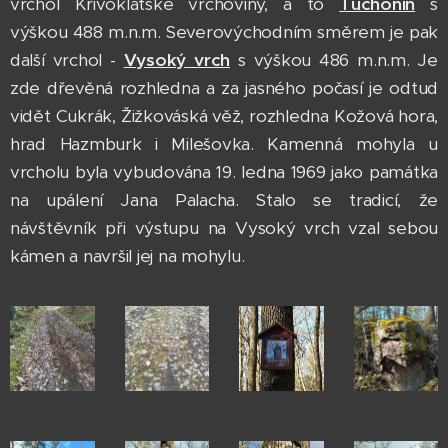
vrchol Křivoklátské vrchoviny, a to
Tuchonín
s
výškou 488 m.n.m. Severovýchodním směrem je pak
další vrchol -
Vysoký vrch
s výškou 486 m.n.m. Je
zde dřevěná rozhledna a za jasného počasí je odtud
vidět Cukrák, Žižkováská věž, rozhledna Kožová hora,
hrad Hazmburk i Milešovka. Kamenná mohyla u
vrcholu byla vybudována 19. ledna 1969 jako památka
na upálení Jana Palacha. Stalo se tradicí, že
návštěvník při výstupu na Vysoký vrch vzal sebou
kámen a navršil jej na mohylu.