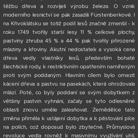
těžbu dřeva a rozvíjeli výrobu železa. O vznik
moderního lesnictví se pak zasadili Fürstenberkové. I
na Křivoklátsku se totiž podíl lesů značně zmenšil - k
roku 1749 tvořily starší lesy 11 % celkové plochy,
pastviny zhruba 45 % a 44 % pak tvořily přirozené
mlaziny a křoviny. Akutní nedostatek a vysoká cena
dřeva vedly vlastníky lesů, především bohaté
šlechtické rody, k restriktivním opatřením namířeným
proti svým poddaným. Hlavním cílem bylo omezit
kácení dřeva a pastvu na pasekách, která ohrožovala
mlází. Poté, co byly poddaní se svým dobytkem z
většiny pastvin vyhnáni, začaly se tyto odlesněné
oblasti znovu uměle zalesňovat. Zemědělce tato
změna přiměla k ustájení dobytka a k pěstování píce
na polích, což doposud bylo zbytečné. Průmyslová
revoluce vedla rovněž k masivnímu využívání uhlí,