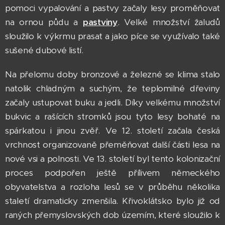
pomoci vypalování a pastvy začaly lesy proměňovat
na ornou půdu a
pastviny
. Velké množství žaludů
sloužilo k výkrmu prasat a jako píce se využívalo také
sušené dubové listí.
Na přelomu doby bronzové a železné se klima stalo
natolik chladným a suchým, že teplomilné dřeviny
začaly ustupovat buku a jedli. Díky velkému množství
bukvic a rašících stromků jsou tyto lesy bohaté na
spárkatou i jinou zvěř. Ve 12. století začala česká
vrchnost organizovaně přeměňovat další části lesa na
nové vsi a polnosti. Ve 13. století byl tento kolonizační
proces podpořen ještě přílivem německého
obyvatelstva a rozloha lesů se v průběhu několika
staletí dramaticky zmenšila. Křivoklátsko bylo již od
raných přemyslovských dob územím, které sloužilo k