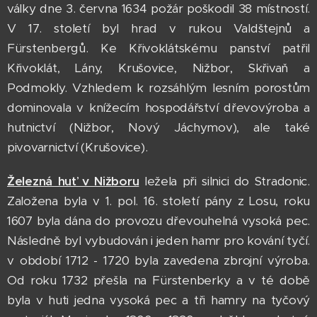
války dne 3. června 1634 požár poškodil 38 místností.
V 17. století byl hrad v rukou Valdštejnů a
Fürstenbergů. Ke Křivoklátskému panství patřil
Křivoklát, Lány, Krušovice, Nižbor, Skřivaň a
Podmokly. Vzhledem k rozsáhlým lesním porostům
dominovala v knížecím hospodářství dřevovýroba a
hutnictví (Nižbor, Nový Jáchymov), ale také
pivovarnictví (Krušovice).
Železná huť v Nižboru
ležela při silnici do Stradonic.
Založena byla v 1. pol. 16. století pány z Losu, roku
1607 byla dána do provozu dřevouhelná vysoká pec.
Následně byl vybudován i jeden hamr pro kování tyčí.
v období 1712 - 1720 byla zavedena zbrojní výroba.
Od roku 1732 přešla na Fürstenberky a v té době
byla v huti jedna vysoká pec a tři hamry na tyčový