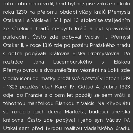
tuto dobu nepotvrdil, hrad byl nejspíše založen okolo
roku 1230 na přelomu období vlády králů Přemysla
Otakara I. a Václava I. V 1. pol. 13. století se stal jedním
ze sídelních hradů českých králů a byl spravován
purkrabím. Často zde pobýval Václav I., Přemysl
Otakar II, v roce 1316 zde po požáru Pražského hradu
s dětmi pobývala královna Eliška Přemyslovna. Po
roztržce Jana Lucemburského s Eliškou
Přemyslovnou a dvouměsíčním věznění na Lokti zde
v odloučení od matky prožil své dětství v letech 1319
- 1323 pozdější císař Karel IV. Odtud 4. dubna 1323
odjel do Francie a o osm let později se sem vrátil s
těhotnou manželkou Blankou z Valois. Na Křivoklátu
se narodila jejich dcera Markéta, budoucí uherská
královna. Často zde pobýval i jeho syn Václav IV.
Utíkal sem před tvrdou realitou vladařského úřadu.