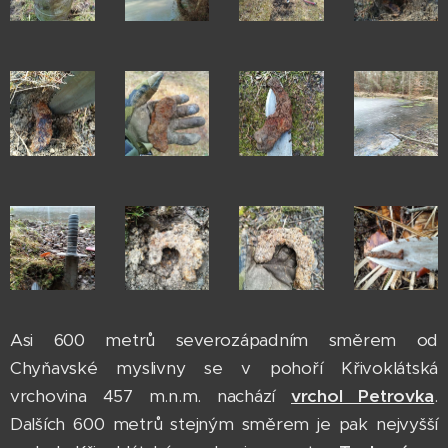
Asi 600 metrů severozápadním směrem od
Chyňavské myslivny se v pohoří Křivoklátská
vrchovina 457 m.n.m. nachází
vrchol Petrovka
.
Dalších 600 metrů stejným směrem je pak nejvyšší