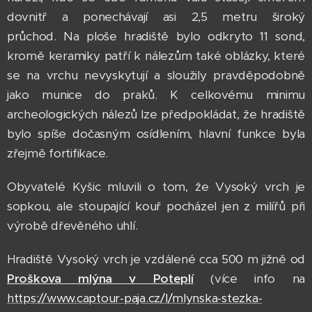
dovnitř a ponechávají asi 2,5 metru široký
průchod. Na ploše hradiště bylo odkryto 11 sond,
kromě keramiky patří k nálezům také oblázky, které
se na vrchu nevyskytují a sloužily pravděpodobně
jako munice do praků. K celkovému minimu
archeologických nálezů lze předpokládat, že hradiště
bylo spíše dočasným osídlením, hlavní funkce byla
zřejmě fortifikace.
Obyvatelé Kyšic mluvili o tom, že Vysoký vrch je
sopkou, ale stoupající kouř pocházel jen z milířů při
výrobě dřevěného uhlí.
Hradiště Vysoký vrch je vzdálené cca 500 m jižně od
Proškova mlýna v Poteplí
(více info na
https://www.captour-paja.cz/l/mlynska-stezka-