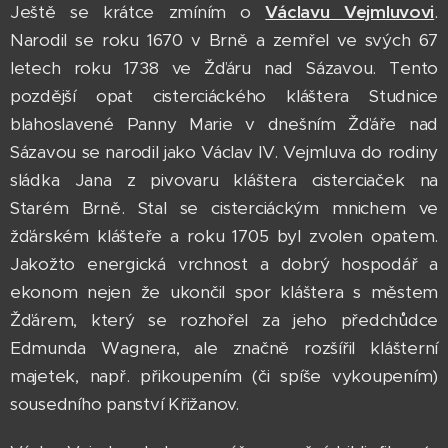
Ještě se krátce zmíním o
Václavu Vejmluvovi
.
Narodil se roku 1670 v Brně a zemřel ve svých 67
letech roku 1738 ve Žďáru nad Sázavou. Tento
pozdější opat cisterciáckého kláštera Studnice
blahoslavené Panny Marie v dnešním Žďáře nad
Sázavou se narodil jako Václav IV. Vejmluva do rodiny
sládka Jana z pivovaru kláštera cisterciaček na
Starém Brně. Stal se cisterciáckým mnichem ve
žďárském klášteře a roku 1705 byl zvolen opatem.
Jakožto energická vrchnost a dobrý hospodář a
ekonom nejen že ukončil spor kláštera s městem
Žďárem, který se rozhořel za jeho předchůdce
Edmunda Wagnera, ale značně rozšířil klášterní
majetek, např. přikoupením (či spíše vykoupením)
sousedního panství Křižanov.