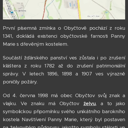
První písemná zmínka o Obyčtově pochází z roku
1341, dokládá existenci obyčtovské farnosti Panny
Marie s dřevěným kostelem.
Součástí žďárského panství ves zůstala i po zrušení
kláštera z roku 1782 až do zrušení patrimoniální
správy. V letech 1896, 1898 a 1907 ves výrazně
poničily požáry.
Od 4. června 1998 má obec Obyčtov svůj znak a
vlajku. Ve znaku má Obyčtov
želvu
, a to jako
symbolickou připomínku svého unikátního barokního
kostela Navštívení Panny Marie, který byl postaven
na želvovitém půdorysu, jakožto symbolu stálosti ve