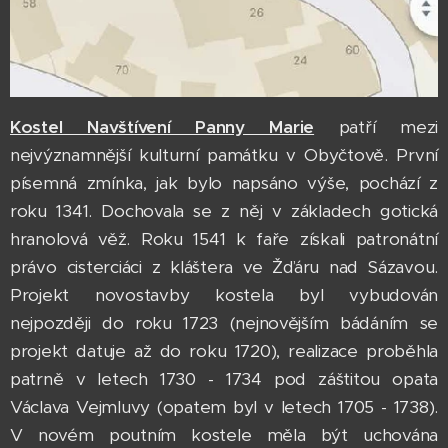
Kostel Navštívení Panny Marie
patří mezi
nejvýznamnější kulturní památku v Obyčtově. První
písemná zmínka, jak bylo napsáno výše, pochází z
roku 1341. Dochovala se z něj v základech gotická
hranolová věž. Roku 1541 k faře získali patronátní
právo cisterciáci z kláštera ve Žďáru nad Sázavou.
Projekt novostavby kostela byl vybudován
nejpozději do roku 1723 (nejnovějším bádáním se
projekt datuje až do roku 1720), realizace proběhla
patrně v letech 1730 - 1734 pod záštitou opata
Václava Vejmluvy (opatem byl v letech 1705 - 1738).
V novém poutním kostele měla být uchována