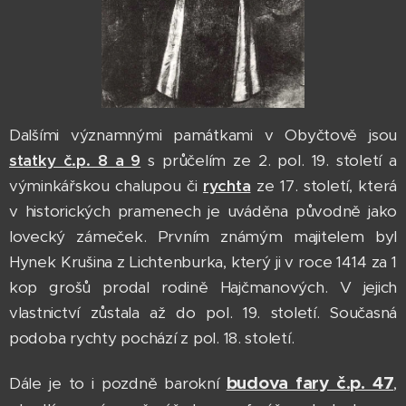
Dalšími významnými památkami v Obyčtově jsou
statky č.p. 8 a 9
s průčelím ze 2. pol. 19. století a
výminkářskou chalupou či
rychta
ze 17. století, která
v historických pramenech je uváděna původně jako
lovecký zámeček. Prvním známým majitelem byl
Hynek Krušina z Lichtenburka, který ji v roce 1414 za 1
kop grošů prodal rodině Hajčmanových. V jejich
vlastnictví zůstala až do pol. 19. století. Současná
podoba rychty pochází z pol. 18. století.
budova fary č.p. 47
Dále je to i pozdně barokní
,