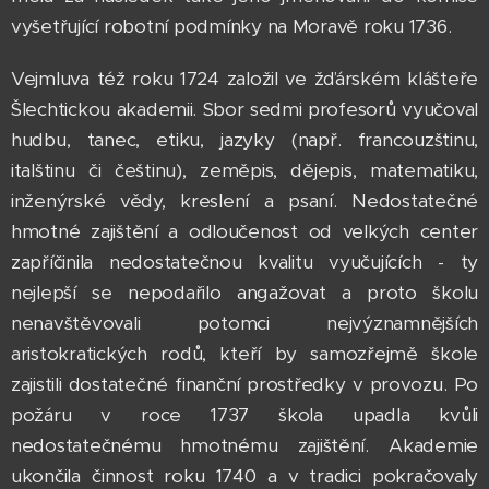
vyšetřující robotní podmínky na Moravě roku 1736.
Vejmluva též roku 1724 založil ve žďárském klášteře
Šlechtickou akademii. Sbor sedmi profesorů vyučoval
hudbu, tanec, etiku, jazyky (např. francouzštinu,
italštinu či češtinu), zeměpis, dějepis, matematiku,
inženýrské vědy, kreslení a psaní. Nedostatečné
hmotné zajištění a odloučenost od velkých center
zapříčinila nedostatečnou kvalitu vyučujících - ty
nejlepší se nepodařilo angažovat a proto školu
nenavštěvovali potomci nejvýznamnějších
aristokratických rodů, kteří by samozřejmě škole
zajistili dostatečné finanční prostředky v provozu. Po
požáru v roce 1737 škola upadla kvůli
nedostatečnému hmotnému zajištění. Akademie
ukončila činnost roku 1740 a v tradici pokračovaly