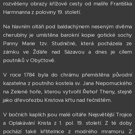
rozvěšeny obrazy křížové cesty od malíře Františka
Harmnanna z poloviny 19. století.
Na hlavním oltáři pod baldachýnem neseným dvěma
cherubíny je umístěna barokní kopie gotické sochy
Panny Marie tzv. Studničné, která pocházela ze
zámku ve Žďáře nad Sázavou a dnes je cílem
poutníků v Obyčtově.
V roce 1784 byla do chrámu přemístěna původní
kazatelna z poutního kostela sv. Jana Nepomuckého
na Zelené hoře, kterou vytvořil Řehoř Theny, stejně
jako dřevořezbu Kristova křtu nad řečništěm.
V bočních kaplích jsou malé oltáře Nejsvětější Trojice
a Oplakávání Krista z 1. pol. 19. století. Z té doby
pochází také křtitelnice z modrého mramoru. Z