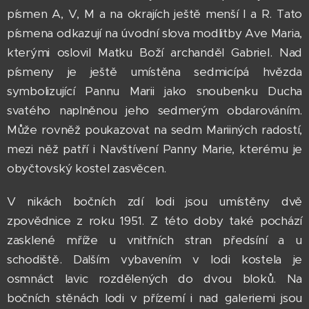
písmen A, V, M a na okrajích ještě menší I a R. Tato
písmena odkazují na úvodní slova modlitby Ave Maria,
kterými oslovil Matku Boží archanděl Gabriel. Nad
písmeny je ještě umístěna sedmicípá hvězda
symbolizující Pannu Marii jako snoubenku Ducha
svatého naplněnou jeho sedmerým obdarováním.
Může rovněž poukazovat na sedm Mariiných radostí,
mezi něž patří i Navštívení Panny Marie, kterému je
obyčtovský kostel zasvěcen.
V nikách bočních zdí lodi jsou umístěny dvě
zpovědnice z roku 1951. Z této doby také pochází
zasklené mříže u vnitřních stran předsíní a u
schodiště. Dalším vybavením v lodi kostela je
osmnáct lavic rozdělených do dvou bloků. Na
bočních stěnách lodi v přízemí i nad galeriemi jsou