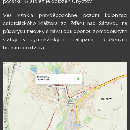
počátku 15. století je doložen Ubyčtov.
Ves vznikla pravděpodobně pozdní kolonizací
cisterciáckého kláštera ze Žďáru nad Sázavou na
půdorysu nálevky s návsí obklopenou zemědělskými
statky s výminkářskými chalupami, oddělenými
bránami do dvora.