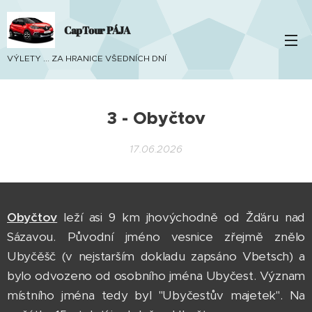
CapTour PÁJA
VÝLETY ... ZA HRANICE VŠEDNÍCH DNÍ
3 - Obyčtov
17.06.2026
Obyčtov
leží asi 9 km jhovýchodně od Žďáru nad
Sázavou. Původní jméno vesnice zřejmě znělo
Ubyčěšč (v nejstarším dokladu zapsáno Vbetsch) a
bylo odvozeno od osobního jména Ubyčest. Význam
místního jména tedy byl "Ubyčestův majetek". Na