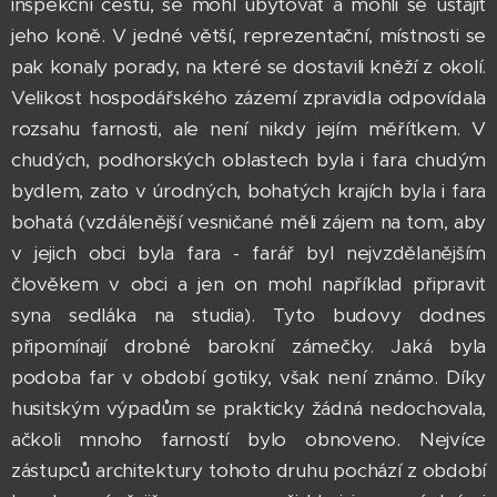
inspekční cestu, se mohl ubytovat a mohli se ustájit
jeho koně. V jedné větší, reprezentační, místnosti se
pak konaly porady, na které se dostavili kněží z okolí.
Velikost hospodářského zázemí zpravidla odpovídala
rozsahu farnosti, ale není nikdy jejím měřítkem. V
chudých, podhorských oblastech byla i fara chudým
bydlem, zato v úrodných, bohatých krajích byla i fara
bohatá (vzdálenější vesničané měli zájem na tom, aby
v jejich obci byla fara - farář byl nejvzdělanějším
člověkem v obci a jen on mohl například připravit
syna sedláka na studia). Tyto budovy dodnes
připomínají drobné barokní zámečky. Jaká byla
podoba far v období gotiky, však není známo. Díky
husitským výpadům se prakticky žádná nedochovala,
ačkoli mnoho farností bylo obnoveno. Nejvíce
zástupců architektury tohoto druhu pochází z období