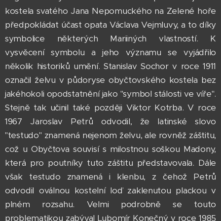
kostela svatého Jana Nepomuckého na Zelené hoře
předpokládat účast opata Václava Vejmluvy, a to díky
symbolice některých Mariiných vlastností. K
vysvěcení symbolu a jeho významu se vyjádřilo
několik historiků umění. Stanislav Sochor v roce 1911
označil želvu v půdoryse obyčtovského kostela bez
jakéhokoli opodstatnění jako "symbol stálosti ve víře".
Stejně tak učinil také později Viktor Kotrba. V roce
1967 Jaroslav Petrů odvodil, že latinské slovo
"testudo" znamená nejenom želvu, ale rovněž záštitu,
což u Obyčtova souvisí s milostnou soškou Madony,
která pro poutníky tuto záštitu představovala. Dále
však testudo znamená i klenbu, z čehož Petrů
odvodil oválnou kostelní loď zaklenutou plackou v
plném rozsahu. Velmi podrobně se touto
problematikou zabýval Lubomír Konečný v roce 1985