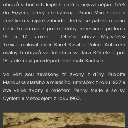
obrazů v bočních kaplích patří k nejvzácnějším
Útěk
do Egypta
, který představuje Pannu Marii sedící s
Ježíškem v rajské zahradě. Jedná se patrně o práci
českého autora z pozdní doby renesance přelomu
16. a 17. století . Oltářní obraz
Nejsvětější
Trojice
maloval malíř Karel Kasal z Polné. Autorem
oválných obrazů sv. Josefa a sv. Jana Křtitele z pol.
18. století byl pravděpodobně malíř Kautsch.
Ve věži jsou zavěšeny tři zvony z dílny Rudolfa
Manouška staršího a mladšího, umíráček z roku 1927 a
dva velké zvony s reliéfem Panny Marie a se sv.
Cyrilem a Metodějem z roku 1960.