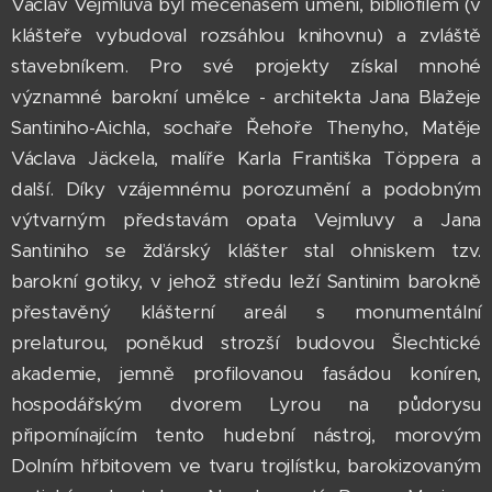
Václav Vejmluva byl mecenášem umění, bibliofilem (v
klášteře vybudoval rozsáhlou knihovnu) a zvláště
stavebníkem. Pro své projekty získal mnohé
významné barokní umělce - architekta Jana Blažeje
Santiniho-Aichla, sochaře Řehoře Thenyho, Matěje
Václava Jäckela, malíře Karla Františka Töppera a
další. Díky vzájemnému porozumění a podobným
výtvarným představám opata Vejmluvy a Jana
Santiniho se žďárský klášter stal ohniskem tzv.
barokní gotiky, v jehož středu leží Santinim barokně
přestavěný klášterní areál s monumentální
prelaturou, poněkud strozší budovou Šlechtické
akademie, jemně profilovanou fasádou koníren,
hospodářským dvorem Lyrou na půdorysu
připomínajícím tento hudební nástroj, morovým
Dolním hřbitovem ve tvaru trojlístku, barokizovaným