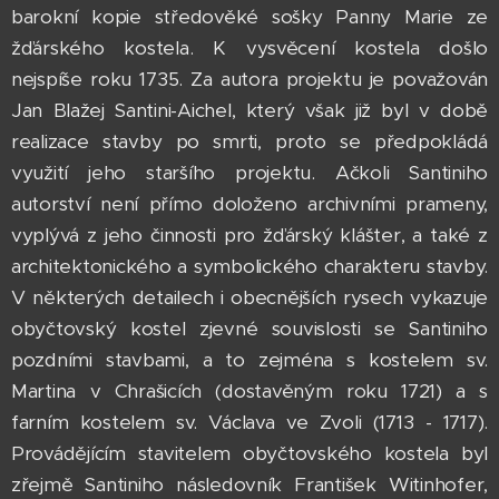
barokní kopie středověké sošky Panny Marie ze
žďárského kostela. K vysvěcení kostela došlo
nejspíše roku 1735. Za autora projektu je považován
Jan Blažej Santini-Aichel, který však již byl v době
realizace stavby po smrti, proto se předpokládá
využití jeho staršího projektu. Ačkoli Santiniho
autorství není přímo doloženo archivními prameny,
vyplývá z jeho činnosti pro žďárský klášter, a také z
architektonického a symbolického charakteru stavby.
V některých detailech i obecnějších rysech vykazuje
obyčtovský kostel zjevné souvislosti se Santiniho
pozdními stavbami, a to zejména s kostelem sv.
Martina v Chrašicích (dostavěným roku 1721) a s
farním kostelem sv. Václava ve Zvoli (1713 - 1717).
Provádějícím stavitelem obyčtovského kostela byl
zřejmě Santiniho následovník František Witinhofer,