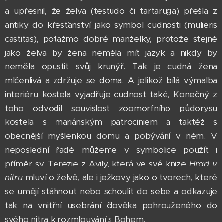
a upřesnil, že želva (testudo či tartaruga) přešla z
antiky do křesťanství jako symbol cudnosti (mulieris
castitas), potažmo dobré manželky, protože stejně
jako želva by žena neměla mít jazyk a nikdy by
neměla opustit svůj krunýř. Tak je cudná žena
mlčenlivá a zdržuje se doma. A jelikož bílá výmalba
interiéru kostela vyjadřuje cudnost také, Konečný z
toho odvodil souvislost zoomorfního půdorysu
kostela s mariánským patrociniem a taktéž s
obecnější myšlenkou domu a pobývání v něm. V
neposlední řadě můžeme v symbolice použít i
příměr sv. Terezie z Avily, která ve své knize
Hrad v
nitru
mluví o želvě, ale i ježkovy jako o tvorech, které
se umějí stáhnout nebo schoulit do sebe a odkazuje
tak na vnitřní usebrání člověka pohrouženého do
svého nitra k rozmlouvání s Bohem.