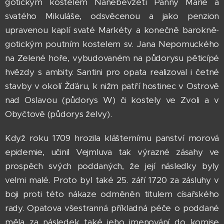
gotickým kostelem Nanebevzetí Panny Marie a
svatého Mikuláše, odsvěcenou a jako penzion
upravenou kaplí svaté Markéty a konečně barokně-
gotickým poutním kostelem sv. Jana Nepomuckého
na Zelené hoře, vybudovaném na půdorysu pěticípé
hvězdy s ambity. Santini pro opata realizoval i četné
stavby v okolí Žďáru, k nižm patří hostinec v Ostrově
nad Oslavou (půdorys W) či kostely ve Zvoli a v
Obyčtově (půdorys želvy).
Když roku 1709 hrozila klášternímu panství morová
epidemie, učinil Vejmluva tak výrazné zásahy ve
prospěch svých poddaných, že její následky byly
velmi malé. Proto byl také 25. září 1720 za zásluhy v
boji proti této nákaze odměněn titulem císařského
rady. Opatova všestranná příkladná péče o poddané
měla za následek také jeho jmenování do komise