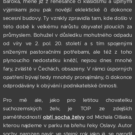
baroka, méně již z renesance či klasicismu a úplnými
výjimkami jsou pak novější eklektické či dokonce
secesní budovy. Ty vznikly zpravidla tam, kde došlo v
této době k velkému nárůstu obyvatel jdoucích za
průmyslem. Bohužel v důsledku mohutného odpadu
od víry ve 2. pol. 20. století a s tím spojenými
sníženými pastoračními potřebami, ale též z toho
plynoucího nedostatku kněží, nejsou dnes mnohé
fary, zvláště v Čechách, obsazeny. V rámci úsporných
opatření bývají tedy mnohdy pronajímány, či dokonce
odprodávány k obývání i podnikatelské činnosti.
Pro mě ale, jako pro letitou chovatelku
suchozemských želv, je TOP ze zdejších
pamětihodností
obří socha želvy
od Michala Olšiaka,
kterou najdeme v parku na břehu řeky Oslavy. Autor
sochy, narozen navíc ve stejný rok jako já, se narodil