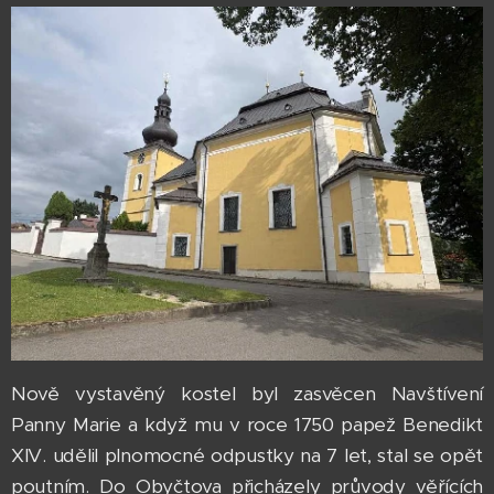
Nově vystavěný kostel byl zasvěcen Navštívení
Panny Marie a když mu v roce 1750 papež Benedikt
XIV. udělil plnomocné odpustky na 7 let, stal se opět
poutním. Do Obyčtova přicházely průvody věřících