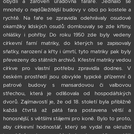
obydlí a zároveň úřadovna faráře. Jednalo se
mnohdy o nejdůležitější budovy v obci po kostele a
rychtě. Na faře se zpravidla odehrávaly osudové
okamžiky lidských osudů: domlouvaly se zde křtiny,
ohlášky i pohřby. Do roku 1950 zde byly vedeny
církevní farní matriky, do kterých se zapisovaly
sňatky, narození a křty i úmrtí, tyto matriky pak byly
převezeny do státních archivů. Křestní matriky vedou
církve pro vlastní potřebu zpravidla dodnes. V
českém prostředí jsou obvykle typické přízemní či
patrové budovy s mansardovou či valbovou
střechou, která je odlišovala od hospodářských
dvorů. Zajímavostí je, že od 18. století byla přibližně
každá čtvrtá až pátá fara postavena větší a
honosnější, s většími stájemi pro koně. Bylo to proto,
aby církevní hodnostář, který se vydal na okružní