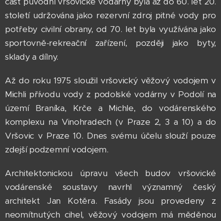
část původní vršovické vodárny byla až do 60. let 20.
století udržována jako rezervní zdroj pitné vody pro
potřeby civilní obrany, od 70. let byla využívána jako
sportovně-rekreační zařízení, později jako byty,
sklady a dílny.
Až do roku 1975 sloužil vršovický věžový vodojem v
Michli přívodu vody z podolské vodárny v Podolí na
území Braníka, Krče a Michle, do vodárenského
komplexu na Vinohradech (v Praze 2, 3 a 10) a do
Vršovic v Praze 10. Dnes svému účelu slouží pouze
zdejší podzemní vodojem.
Architektonickou úpravu všech budov vršovické
vodárenské soustavy navrhl významný český
architekt Jan Kotěra. Fasády jsou provedeny z
neomítnutých cihel, věžový vodojem má měděnou