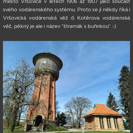
město Vršovice v letech 1906 až 1907 jako součást
svého vodárenského systému. Proto se jí někdy říká i
Vršovická vodárenská věž či Kotěrova vodárenská
věž, pěkný je ale i název "štramák s buřinkou" :-)