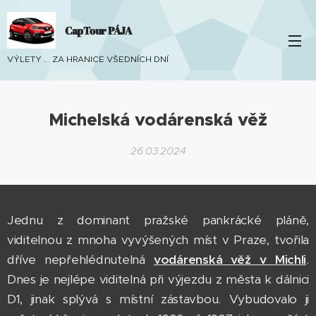
CapTour PÁJA
VÝLETY ... ZA HRANICE VŠEDNÍCH DNÍ
Michelská vodárenská věž
26.03.2024
Jednu z dominant pražské pankrácké pláně,
viditelnou z mnoha vyvýšených míst v Praze, tvořila
dříve nepřehlédnutelná
vodárenská věž v Michli
.
Dnes je nejlépe viditelná při výjezdu z města k dálnici
D1, jinak splývá s místní zástavbou. Vybudovalo ji