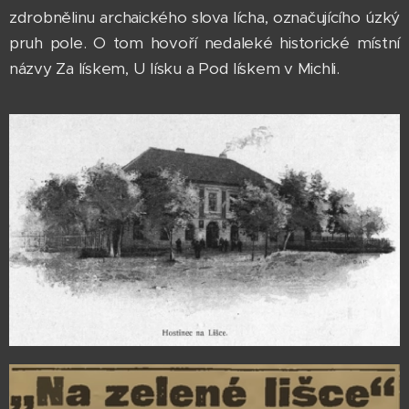
zdrobnělinu archaického slova lícha, označujícího úzký
pruh pole. O tom hovoří nedaleké historické místní
názvy Za lískem, U lísku a Pod lískem v Michli.