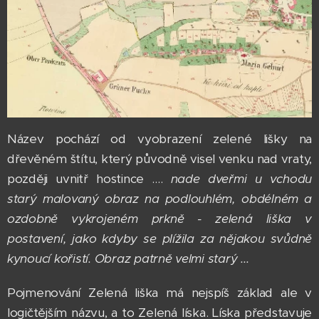
Název pochází od vyobrazení zelené lišky na
dřevěném štítu, který původně visel venku nad vraty,
později uvnitř hostince ....
nade dveřmi u vchodu
starý malovaný obraz na podlouhlém, obdélném a
ozdobně vykrojeném prkně - zelená liška v
postavení, jako kdyby se plížila za nějakou svůdně
kynoucí kořistí. Obraz patrně velmi starý ...
Pojmenování Zelená liška má nejspíš základ ale v
logičtějším názvu, a to Zelená líska. Líska představuje