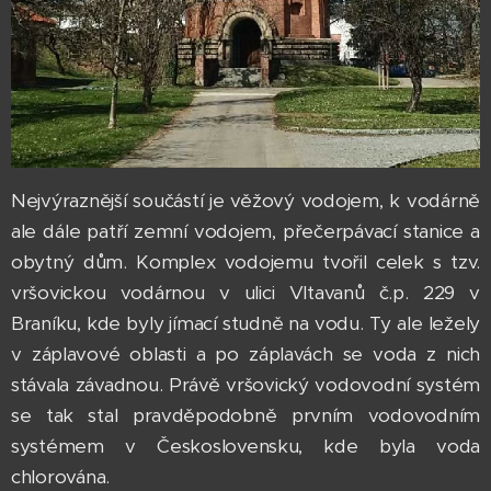
Nejvýraznější součástí je věžový vodojem, k vodárně
ale dále patří zemní vodojem, přečerpávací stanice a
obytný dům. Komplex vodojemu tvořil celek s tzv.
vršovickou vodárnou v ulici Vltavanů č.p. 229 v
Braníku, kde byly jímací studně na vodu. Ty ale ležely
v záplavové oblasti a po záplavách se voda z nich
stávala závadnou. Právě vršovický vodovodní systém
se tak stal pravděpodobně prvním vodovodním
systémem v Československu, kde byla voda
chlorována.