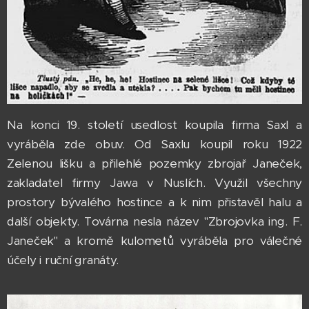
Na konci 19. století usedlost koupila firma Saxl a
vyráběla zde obuv. Od Saxlu koupil roku 1922
Zelenou lišku a přilehlé pozemky zbrojař Janeček,
zakladatel firmy Jawa v Nuslích. Využil všechny
prostory bývalého hostince a k nim přistavěl halu a
další objekty. Továrna nesla název "Zbrojovka ing. F.
Janeček" a kromě kulometů vyráběla pro válečné
účely i ruční granáty.