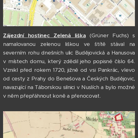
Zájezdní hostinec Zelená liška
(Grüner Fuchs) s
namalovanou zelenou liškou ve štítě stával na
severním rohu dnešních ulic Budějovická a Hanusova
v místech domu, který zdědil jeho popisné číslo 64.
Vznikl před rokem 1720, jižně od vsi Pankrác, vlevo
od cesty z Prahy do Benešova a Českých Budějovic,
navazující na Táborskou silnici v Nuslích a bylo možné
v něm přepřáhnout koně a přenocovat.