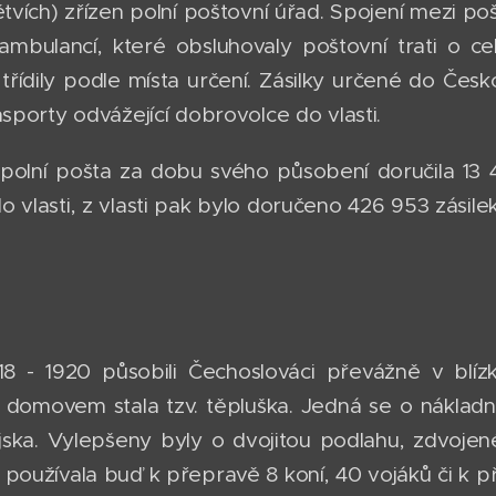
ětvích) zřízen polní poštovní úřad. Spojení mezi p
ambulancí, které obsluhovaly poštovní trati o cel
 třídily podle místa určení. Zásilky určené do Če
nsporty odvážející dobrovolce do vlasti.
 polní pošta za dobu svého působení doručila 13 
 vlasti, z vlasti pak bylo doručeno 426 953 zásile
18 - 1920 působili Čechoslováci převážně v blízko
m domovem stala tzv. těpluška. Jedná se o nákladní
ska. Vylepšeny byly o dvojitou podlahu, zdvoje
 používala buď k přepravě 8 koní, 40 vojáků či k p