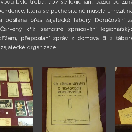
vodu bylo třeba, aby se legionáři, bažící po zprá
spondence, která se pochopitelně musela omezit na 
la posílána přes zajatecké tábory. Doručování z
 Červený kříž, samotné zpracování legionářský
řížem, přeposílání zpráv z domova či z tábor
 zajatecké organizace.