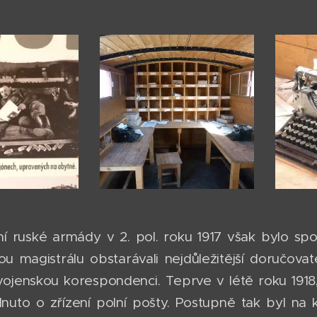
í ruské armády v 2. pol. roku 1917 však bylo s
kou magistrálu obstarávali nejdůležitější doručova
 vojenskou korespondenci. Teprve v létě roku 191
nuto o zřízení polní pošty. Postupně tak byl na ka