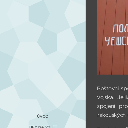
Poštovní sp
vojska. Je
spojení pr
rakouských 
ÚVOD
TIPY NA VÝLET