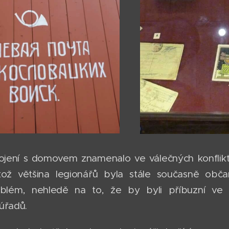
ojení s domovem znamenalo ve válečných konflik
likož většina legionářů byla stále současně o
oblém, nehledě na to, že by byli příbuzní ve v
úřadů.