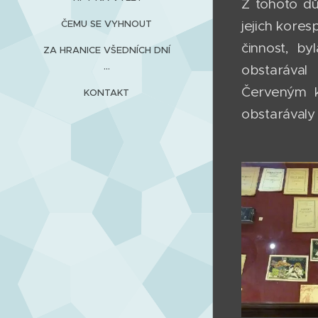
Z tohoto dů
ČEMU SE VYHNOUT
jejich kore
činnost, by
ZA HRANICE VŠEDNÍCH DNÍ
...
obstarával
Červeným k
KONTAKT
obstarávaly