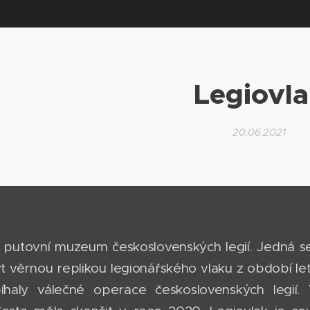
Legiovla
20.06.2021
e putovní muzeum československých legií. Jedná s
 věrnou replikou legionářského vlaku z období let 
íhaly válečné operace československých legií.