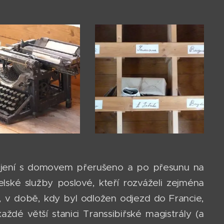
pojení s domovem přerušeno a po přesunu na
telské služby poslové, kteří rozváželi zejména
8, v době, kdy byl odložen odjezd do Francie,
ždé větší stanici Transsibiřské magistrály (a