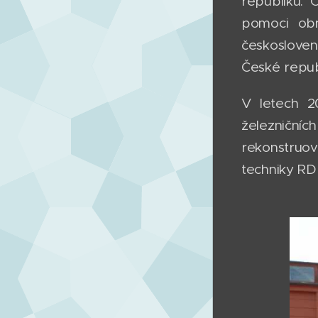
republiku. 
pomoci obn
českosloven
České repub
V letech 2
železniční
rekonstruov
techniky RD