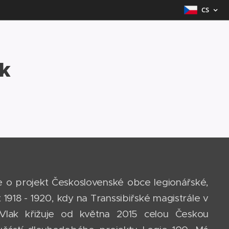
CS
k
e o projekt Československé obce legionářské,
1918 - 1920, kdy na Transsibiřské magistrále v
 Vlak křižuje od května 2015 celou Českou