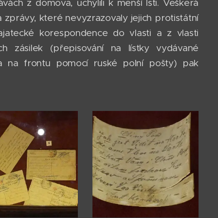
vách z domova, uchýlili k menší lsti. Veškerá
zprávy, které nevyzrazovaly jejich protistátní
ajatecké korespondence do vlasti a z vlasti
ch zásilek (přepisování na lístky vydávané
a na frontu pomocí ruské polní pošty) pak