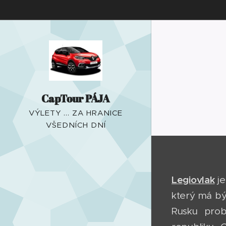
CapTour PÁJA
VÝLETY ... ZA HRANICE
VŠEDNÍCH DNÍ
Legiovlak
j
který má být
Rusku prob