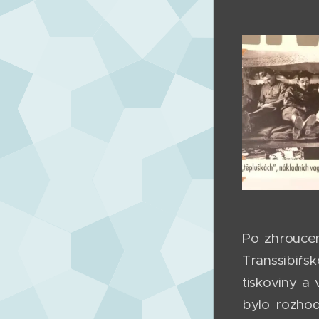
Po zhroucen
Transsibiřs
tiskoviny a
bylo rozhod