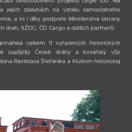
oučástí dlouhodobého projektu Legie 100. Má
 jejich zásluhách na vzniku samostatného
rma, a to i díky podpoře Ministerstva obrany
ch drah, SŽDC, ČD Cargo a dalších partnerů.
ionářská celkem 11 vyřazených historických
bě zapůjčily České dráhy a kovářský vůz
lana Rastislava Štefánika a Klubom historickej