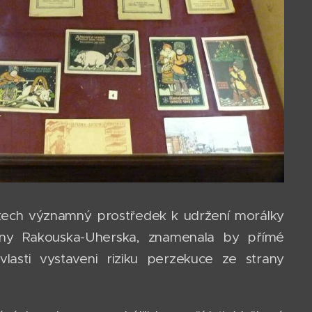
tech významný prostředek k udržení morálky
bčany Rakouska-Uherska, znamenala by přímé
lasti vystaveni riziku perzekuce ze strany