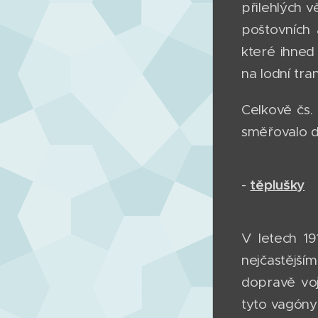
přilehlých v
poštovních 
které ihned
na lodní tra
Celkově čs.
směřovalo do
těplušky
-
V letech 19
nejčastější
dopravě voj
tyto vagóny