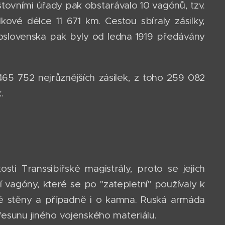
oštovními úřady pak obstarávalo 10 vagónů, tzv.
kové délce 11 671 km. Cestou sbíraly zásilky,
skoslovenska pak byly od ledna 1919 předávány
465 752 nejrůznějších zásilek, z toho 259 082
k.
sti Transsibiřské magistrály, proto se jejich
 vagóny, které se po "zatepletní" používaly k
né stěny a případně i o kamna. Ruská armáda
řesunu jiného vojenského materiálu.