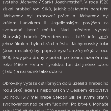
svatého Jáchyma / Sankt Joachimsthal". V roce 1520
získal hraběcí rod Šliků, jejichž zástavním panstvím
Jáchymov byl, mincovní právo a Jáchymov byl
králem Ludvíkem II. Jagellonským povýšen na
svobodné horní město. Nad městem vyrostl
Šlikovský hrádek (Freudenstein - bližší info
zde
),
jehož úkolem bylo chránit město. Jáchymovský tolar
(Joachimstaler) byl poprvé vyražen zřejmě již v roce
1519, tedy jako druhý v pořadí po tolaru, raženém od
roku 1486 v Hallu v Tyrolsku, ten dal jméno tolaru
(Taler) a následně také dolaru.
Obrovský výtěžek stříbrných dolů udělal z hraběcího
rodu Šliků jeden z nejbohatších v Českém království.
Od roku 1517 měl hrabě Štěpán Šlik se svými bratry
svrchovanost nad celým "údolím". Po bitvě u Moháče
roku 1526 až do roku 1528 nemělo město majitele. Po