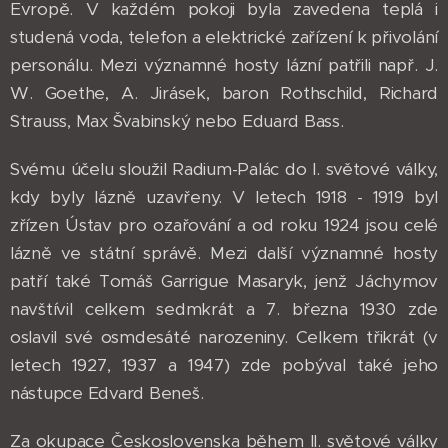
Evropě. V každém pokoji byla zavedena teplá i
studená voda, telefon a elektrické zařízení k přivolání
personálu. Mezi významné hosty lázní patřili např. J.
W. Goethe, A. Jirásek, baron Rothschild, Richard
Strauss, Max Švabinský nebo Eduard Bass.
Svému účelu sloužil Radium-Palác do I. světové války,
kdy byly lázně uzavřeny. V letech 1918 - 1919 byl
zřízen Ústav pro ozařování a od roku 1924 jsou celé
lázně ve státní správě. Mezi další významné hosty
patří také Tomáš Garrigue Masaryk, jenž Jáchymov
navštívil celkem sedmkrát a 7. března 1930 zde
oslavil své osmdesáté narozeniny. Celkem třikrát (v
letech 1927, 1937 a 1947) zde pobýval také jeho
nástupce Edvard Beneš.
Za okupace Československa během II. světové války