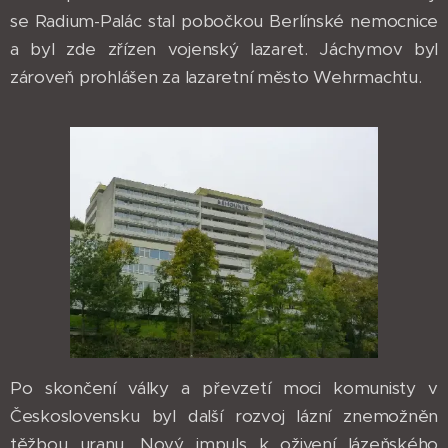
se Radium-Palác stal pobočkou Berlínské nemocnice
a byl zde zřízen vojenský lazaret. Jáchymov byl
zároveň prohlášen za lazaretní město Wehrmachtu.
Po skončení války a převzetí moci komunisty v
Československu byl další rozvoj lázní znemožněn
těžbou uranu. Nový impuls k oživení lázeňského