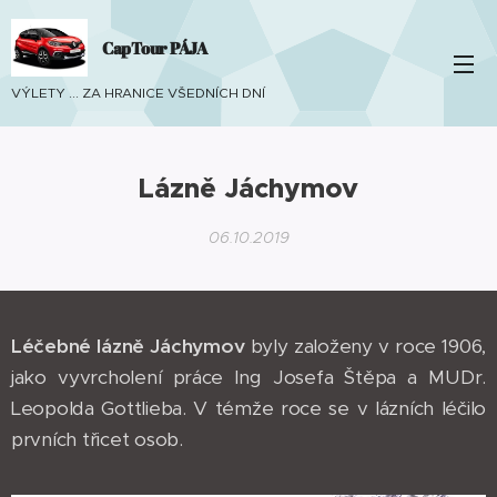
CapTour PÁJA
VÝLETY ... ZA HRANICE VŠEDNÍCH DNÍ
Lázně Jáchymov
06.10.2019
Léčebné lázně Jáchymov
byly založeny v roce 1906,
jako vyvrcholení práce Ing Josefa Štěpa a MUDr.
Leopolda Gottlieba. V témže roce se v lázních léčilo
prvních třicet osob.