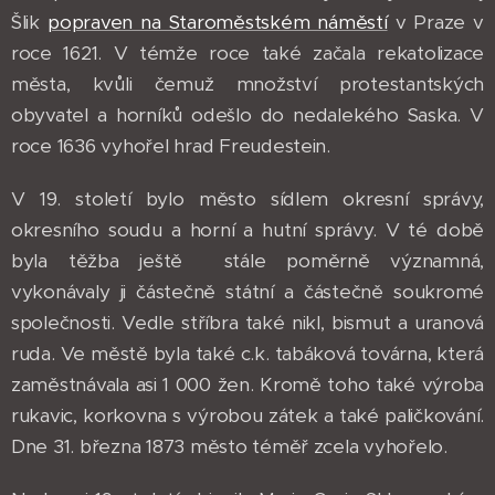
Šlik
popraven na Staroměstském náměstí
v Praze v
roce 1621. V témže roce také začala rekatolizace
města, kvůli čemuž množství protestantských
obyvatel a horníků odešlo do nedalekého Saska. V
roce 1636 vyhořel hrad Freudestein.
V 19. století bylo město sídlem okresní správy,
okresního soudu a horní a hutní správy. V té době
byla těžba ještě stále poměrně významná,
vykonávaly ji částečně státní a částečně soukromé
společnosti. Vedle stříbra také nikl, bismut a uranová
ruda. Ve městě byla také c.k. tabáková továrna, která
zaměstnávala asi 1 000 žen. Kromě toho také výroba
rukavic, korkovna s výrobou zátek a také paličkování.
Dne 31. března 1873 město téměř zcela vyhořelo.