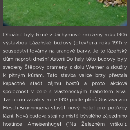
Oficiálně byly lázně v Jáchymově založeny roku 1906
výstavbou Lázeňské budovy (otevřena roku 1911) v
sousedství továrny na uranové barvy. Je to lázeňský
dům naproti dnešní Astorii Do haly této budovy byly
svedeny Štěpovy prameny z dolu Werner a sloužily
k pitným kúrám. Tato stavba velice brzy přestala
kapacitně stačit zájmu hostů a proto akciová
společnost v čele s vlasteneckým hrabětem Silva-
Taroucou začala v roce 1910 podle plánů Gustava von
Flesch-Brunningena stavět nový hotel pro potřeby
lázní. Nová budova stojí na místě bývalého zájezdního
hostince Ameisenhügel ("Na Železném vršku").