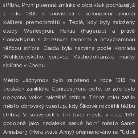
stříbra. První písemná zmínka o obci však pocházejí již
z roku 1300 v souvislosti s kolonizační činností
kláštera premonstrátů v Teplé, kdy byly založeny
osady Werlesgrün, Hanau (Hagenau) a právě
Conradsgrün s železným hamrem a nevýznamnou
těžbou stříbra. Osada byla nazvána podle Konráda
Wohlsbugského, správce Východofranské marky
sídlícího v Chebu.
Město Jáchymov bylo založeno v roce 1516 na
troskách zaniklého Conradsgrünu poté, co zde bylo
objeveno velké naleziště stříbra. Téhož roku zažilo
město obrovský vzestup, kdy Šlikové rozběhli těžbu
stříbra. V souvislosti s tím bylo město v roce 1517
podobně jako nedaleké saské horní město Sankt
Annaberg (Hora svaté Anny) přejmenováno na "Údolí