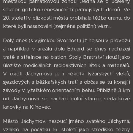
městskou památkovou zónou. Jedná se o ucelený
soubor goticko-renesančních patricijských domů. Ve
20. století v blízkosti města probíhala těžba uranu, do
které byli nasazováni (zejména političní) vězni.
Doly dnes (s výjimkou Svornosti) již nejsou v provozu
a například v areálu dolu Eduard se dnes nacházejí
tratě a střelnice na biatlon. Štoly Bratrství slouží jako
úložiště mediciálních radioaktivních látek a materiálů.
V okolí Jáchymova je i několik lyžařských vleků,
sjezdových a běžkařských tratí a občas se tu konají i
závody v lyžařském orientačním běhu. Přibližně 3 km
od Jáchymova se nachází dolní stanice sedačkové
lanovky na Klínovec.
Město Jáchymov, nesoucí jméno svatého Jáchyma,
vzniklo na počátku 16. století jako středisko těžby