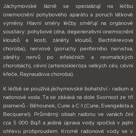
Jáchymovské lázně se specializují na léčbu
onemocnění pohybového aparátu a poruch látkové
výměny. Hlavní směry léčby směřují na orgánové
soustavy: pohybové (dna, degenerativní onemocnění
kloubů a kostí, záněty kloubů, Bechtěrevova
choroba), nervové (poruchy periferního nervstva,
záněty nervů po infekčních a revmatických
chorobách), cévní (arterioskleróza velkých cév, cévní
křeče, Raynaudova choroba).
K léčbě se používá jáchymovské bohatství - radium a
radonová voda. Ta se získává na dole Svornost ze tří
pramenů - Běhounek, Curie a C-1 (Curie, Evengelista a
Becquerel). Průměrný obsah radonu ve vanách činí
cca 5 000 Bq/l a jediná úprava vody spočívá v jejím
ohřevu protiproudem. Kromě radonové vody se v