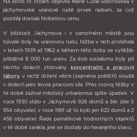
Na konci 19. století objevila Marie Curie-Sklorowská v
jáchymovské uranové rudě prvek radium, za což
později dostala Nobelovu cenu.
V blízkosti Jáchymova i v samotném městě jsou
bývalé doly na uranovou rudu, těžba v nich probíhala
v letech 1939 až 1962 a během této doby se vytěžilo
přibližně 8 000 tun uranu. Za dob socialismu byly při
těchto dolech zřizovány
koncentrační a pracovní
tábory
, v nichž držení vězni (zejména političtí) sloužili
v dolech jako levná pracovní síla. Přes rozvoj těžby v
té době zažíval městský urbanismus spíše úpadek. V
roce 1930 stálo v Jáchymově 926 domů a žilo zde 5
954 obyvatel, v roce 1991 už to bylo jen 622 domů a 2
456 obyvatel. Řada památkově hodnotných objektů
v té době zanikla, jiné se dostaly do havarijního stavu.