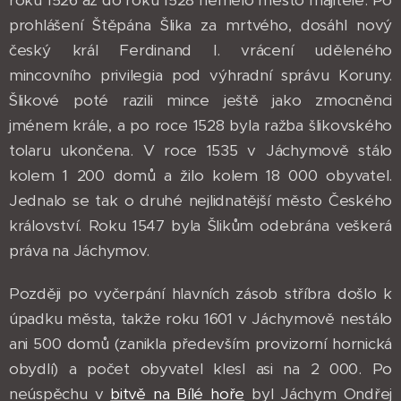
prohlášení Štěpána Šlika za mrtvého, dosáhl nový
český král Ferdinand I. vrácení uděleného
mincovního privilegia pod výhradní správu Koruny.
Šlikové poté razili mince ještě jako zmocněnci
jménem krále, a po roce 1528 byla ražba šlikovského
tolaru ukončena. V roce 1535 v Jáchymově stálo
kolem 1 200 domů a žilo kolem 18 000 obyvatel.
Jednalo se tak o druhé nejlidnatější město Českého
království. Roku 1547 byla Šlikům odebrána veškerá
práva na Jáchymov.
Později po vyčerpání hlavních zásob stříbra došlo k
úpadku města, takže roku 1601 v Jáchymově nestálo
ani 500 domů (zanikla především provizorní hornická
obydlí) a počet obyvatel klesl asi na 2 000. Po
neúspěchu v
bitvě na Bílé hoře
byl Jáchym Ondřej