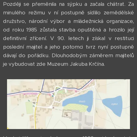
Později se přeměnila na sýpku a začala chátrat. Za
minulého režimu v ní postupně sídlilo zemědělské
družstvo, národní výbor a mládežnická organizace,
od roku 1985 zůstala stavba opuštěná a hrozilo její
definitivní zřícení. V 90. letech ji získal v restituci
poslední majitel a jeho potomci tvrz nyní postupně
dávají do pořádku. Dlouhodobým záměrem majitelů
je vybudovat zde Muzeum Jakuba Krčína.