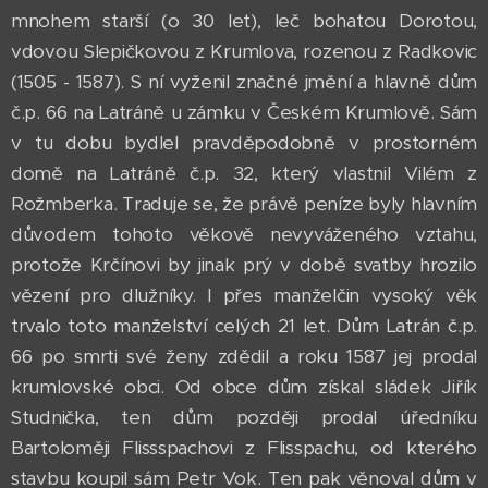
mnohem starší (o 30 let), leč bohatou Dorotou,
vdovou Slepičkovou z Krumlova, rozenou z Radkovic
(1505 - 1587). S ní vyženil značné jmění a hlavně dům
č.p. 66 na Latráně u zámku v Českém Krumlově. Sám
v tu dobu bydlel pravděpodobně v prostorném
domě na Latráně č.p. 32, který vlastnil Vilém z
Rožmberka. Traduje se, že právě peníze byly hlavním
důvodem tohoto věkově nevyváženého vztahu,
protože Krčínovi by jinak prý v době svatby hrozilo
vězení pro dlužníky. I přes manželčin vysoký věk
trvalo toto manželství celých 21 let. Dům Latrán č.p.
66 po smrti své ženy zdědil a roku 1587 jej prodal
krumlovské obci. Od obce dům získal sládek Jiřík
Studnička, ten dům později prodal úředníku
Bartoloměji Flissspachovi z Flisspachu, od kterého
stavbu koupil sám Petr Vok. Ten pak věnoval dům v