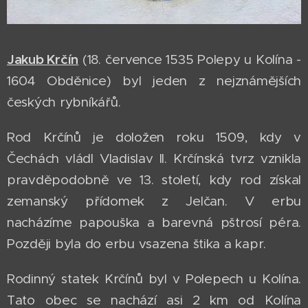
Jakub Krčín
(18. července 1535 Polepy u Kolína -
1604 Obděnice) byl jeden z nejznámějších
českých rybníkářů.
Rod Krčínů je doložen roku 1509, kdy v
Čechách vládl Vladislav II. Krčínská tvrz vznikla
pravděpodobně ve 13. století, kdy rod získal
zemanský přídomek z Jelčan. V erbu
nacházíme papouška a barevná pštrosí péra.
Později byla do erbu vsazena štika a kapr.
Rodinný statek Krčínů byl v Polepech u Kolína.
Tato obec se nachází asi 2 km od Kolína