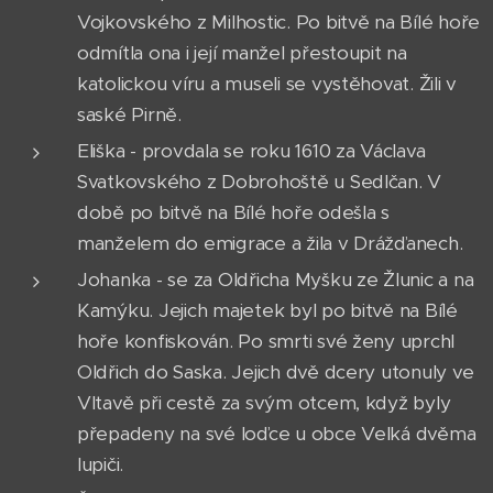
Vojkovského z Milhostic. Po bitvě na Bílé hoře
odmítla ona i její manžel přestoupit na
katolickou víru a museli se vystěhovat. Žili v
saské Pirně.
Eliška - provdala se roku 1610 za Václava
Svatkovského z Dobrohoště u Sedlčan. V
době po bitvě na Bílé hoře odešla s
manželem do emigrace a žila v Drážďanech.
Johanka - se za Oldřicha Myšku ze Žlunic a na
Kamýku. Jejich majetek byl po bitvě na Bílé
hoře konfiskován. Po smrti své ženy uprchl
Oldřich do Saska. Jejich dvě dcery utonuly ve
Vltavě při cestě za svým otcem, když byly
přepadeny na své loďce u obce Velká dvěma
lupiči.