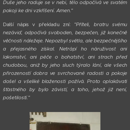
Duše jeho raduje se v nebi, tělo odpočívá ve svatém
pokoji ke dni vzkříšení. Amen."
Další nápis v překladu zní:
"Příteli, bratru svému
nezáviď, odpočívá svoboden, bezpečen, již konečně
věčnosti náležeje. Nepozbyl světla, ale bezpečnějšího
a přejasného získal. Netrápí ho náruživost ani
lakomství, ani péče o bohatství, ani strach před
chudobou, aniž by jeho sluch týralo lání, ale všech
přirozeností dobra ve svrchované radosti a pokoje
došel a všeliké blaženosti požívá. Proto oplakávati
šťastného by bylo závistí, a toho, jehož již není,
pošetilostí."