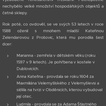
nechybělo velké množství hospodářských objektů a
četné sklepy.
Rok poté, co ovdověl, se ve svých 53 letech v roce
1588 oženil s mnohem mladší Kateřinou
Zelendarovou z Prošovic, která mu porodila šest
dcer:
Marianna - zemřela v dětském věku (roku
1597 v 9 letech). Je pohřbena v kostele v
Dublovicích.
Anna Kateřina - provdala se roku 1604 za
Maxmiliána Velemyšlského z Velemyšlevsi a
sídlila na tvrzi v Obděnicích, kterou vybudoval
její otec.
Ludmila - provdala se za Adama Šťastného