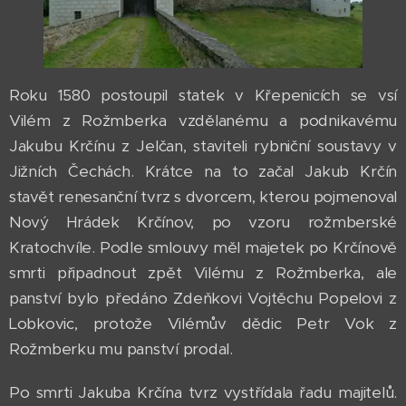
Roku 1580 postoupil statek v Křepenicích se vsí
Vilém z Rožmberka vzdělanému a podnikavému
Jakubu Krčínu z Jelčan, staviteli rybniční soustavy v
Jižních Čechách. Krátce na to začal Jakub Krčín
stavět renesanční tvrz s dvorcem, kterou pojmenoval
Nový Hrádek Krčínov, po vzoru rožmberské
Kratochvíle. Podle smlouvy měl majetek po Krčínově
smrti připadnout zpět Vilému z Rožmberka, ale
panství bylo předáno Zdeňkovi Vojtěchu Popelovi z
Lobkovic, protože Vilémův dědic Petr Vok z
Rožmberku mu panství prodal.
Po smrti Jakuba Krčína tvrz vystřídala řadu majitelů.