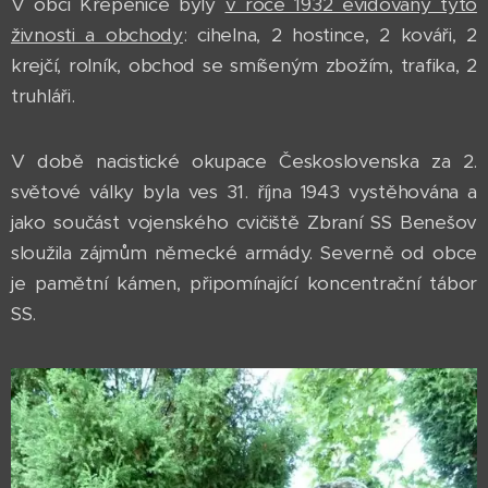
V obci Křepenice byly
v roce 1932 evidovány tyto
živnosti a obchody
: cihelna, 2 hostince, 2 kováři, 2
krejčí, rolník, obchod se smíšeným zbožím, trafika, 2
truhláři.
V době nacistické okupace Československa za 2.
světové války byla ves 31. října 1943 vystěhována a
jako součást vojenského cvičiště Zbraní SS Benešov
sloužila zájmům německé armády. Severně od obce
je pamětní kámen, připomínající koncentrační tábor
SS.