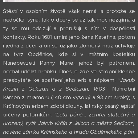
Štěstí v osobním životě však nemá, a protože se
nedočkal syna, tak o dcery se až tak moc nezajímá a
ty se mu odcizují a přerušují s ním v dospělosti
kontakty. Roku 1601 umírá jeho žena Kateřina, potom
i jedna z dcer a on se už jako zlomený muž uchyluje
na tvrz Obděnice, kde si v místním kostelíku
Nanebevzetí Panny Marie, jehož byl patronem,
nechal udělat hrobku. Dnes je zde ve stropní klenbě
presbytáře ke spatření jeho erb s nápisem:
"Jakub
Krczin z Gelczan a z Sedlczan, 1603"
. Náhrobní
kámen z mramoru (140 cm vysoký a 93 cm široký) s
Krčínovým erbem zdobí dlouhý, latinsky psaný epitaf
určený potomkům:
"L
éta páně... zemřel statečný a
urozený, rytíř Jakub Krčín z Jelčan a města Sedlčan,
nového zámku Krčínského a hradu Obděnického pán.