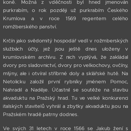
koně. Možná z vděčnosti byl hned jmenován
purkrabím, o rok později už purkrabím Českého
Krumlova a v roce 1569 regentem celého
romžberského panství.
Krčín jako svědomitý hospodář vedl v rožmberských
službách účty, jež jsou ještě dnes uloženy v
krumlovském archívu. Z nich vyplývá, že zakládal
dvory pro sladovnictví, dvory pro velkochovy, ovčíny,
mlýny, ale i otvíral stříbrné doly a sklářské hutě. Na
Netolicku založil první rybníky jménem Pomoc,
Nahradil a Naděje. Účastnil se soutěže na stavbu
akvaduktu na Pražský hrad. Tu ve velké konkurenci
italských stavitelů vyhrál a zbytky akvaduktu jsou na
Pražském hradě patrny dodnes.
Ve svých 31 letech v roce 1566 se Jakub žení s