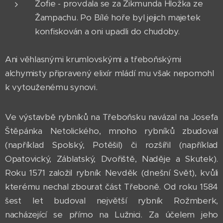
Žofie - provdala se za Zikmunda Hložka ze
Žampachu. Po Bílé hoře byl jejich majetek
konfiskován a oni upadli do chudoby.
Ani věhlasnými krumlovskými a třeboňskými
alchymisty připravený elixír mládí mu však nepomohl
k vytouženému synovi.
Ve výstavbě rybníků na Třeboňsku navázal na Josefa
Štěpánka Netolického, mnoho rybníků zbudoval
(například Spolský, Potěšil) či rozšířil (například
Opatovický, Záblatský, Dvořiště, Naděje a Skutek).
Roku 1571 založil rybník Nevděk (dnešní Svět), kvůli
kterému nechal zbourat část Třeboně. Od roku 1584
šest let budoval největší rybník Rožmberk,
nacházející se přímo na Lužnici. Za účelem jeho