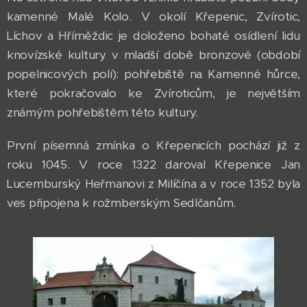
kamenné Malé Kolo. V okolí Křepenic, Zvírotic,
Líchov a Hříměždic je doloženo bohaté osídlení lidu
knovízské kultury v mladší době bronzové (období
popelnicových polí): pohřebiště na Kamenné hůrce,
které pokračovalo ke Zvíroticům, je největším
známým pohřebištěm této kultury.
První písemná zmínka o Křepenicích pochází již z
roku 1045. V roce 1322 daroval Křepenice Jan
Lucemburský Heřmanovi z Milíčína a v roce 1352 byla
ves připojena k rožmberským Sedlčanům.