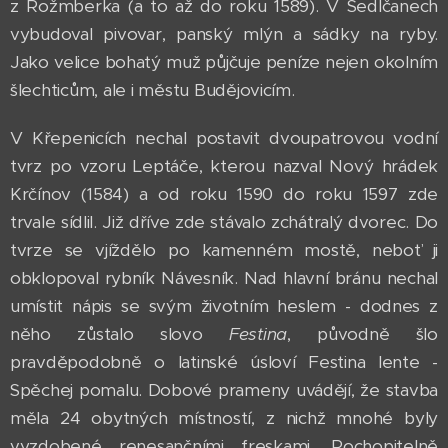
z Rožmberka (a to až do roku 1589). V Sedlčanech
vybudoval pivovar, panský mlýn a sádky na ryby.
Jako velice bohatý muž půjčuje peníze nejen okolním
šlechticům, ale i městu Budějovicím.
V Křepenicích nechal postavit dvoupatrovou vodní
tvrz po vzoru Leptáče, kterou nazval Nový hrádek
Krčínov (1584) a od roku 1590 do roku 1597 zde
trvale sídlil. Již dříve zde stávalo zchátralý dvorec. Do
tvrze se vjíždělo po kamenném mostě, neboť ji
obklopoval rybník Návesník. Nad hlavní bránu nechal
umístit nápis se svým životním heslem - dodnes z
něho zůstalo slovo
Festina
, původně šlo
pravděpodobně o latinské úsloví Festina lente -
Spěchej pomalu. Dobové prameny uvádějí, že stavba
měla 24 obytných místností, z nichž mnohé byly
vyzdobené renesančními freskami. Pochopitelně