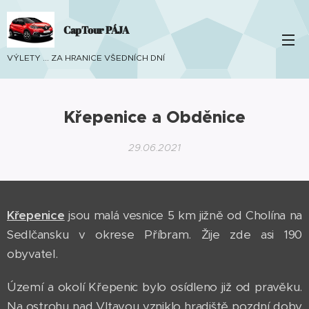
CapTour PÁJA
VÝLETY ... ZA HRANICE VŠEDNÍCH DNÍ
Křepenice a Obděnice
29.06.2021
Křepenice
jsou malá vesnice 5 km jižně od Cholína na
Sedlčansku v okrese Příbram. Žije zde asi 190
obyvatel.
Území a okolí Křepenic bylo osídleno již od pravěku.
Na ostrohu nad Vltavou vzniklo hradiště pozdní doby