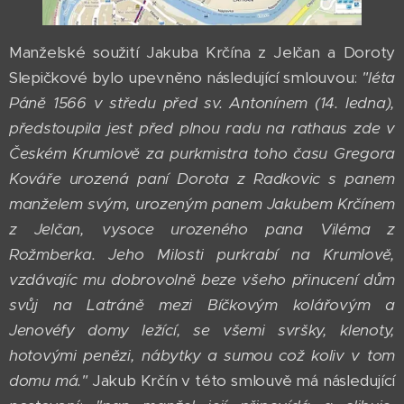
Manželské soužití Jakuba Krčína z Jelčan a Doroty
Slepičkové bylo upevněno následující smlouvou:
"léta
Páně 1566 v středu před sv. Antonínem (14. ledna),
předstoupila jest před plnou radu na rathaus zde v
Českém Krumlově za purkmistra toho času Gregora
Kováře urozená paní Dorota z Radkovic s panem
manželem svým, urozeným panem Jakubem Krčínem
z Jelčan, vysoce urozeného pana Viléma z
Rožmberka. Jeho Milosti purkrabí na Krumlově,
vzdávajíc mu dobrovolně beze všeho přinucení dům
svůj na Latráně mezi Bíčkovým kolářovým a
Jenovéfy domy ležící, se všemi svršky, klenoty,
hotovými penězi, nábytky a sumou což koliv v tom
domu má."
Jakub Krčín v této smlouvě má následující