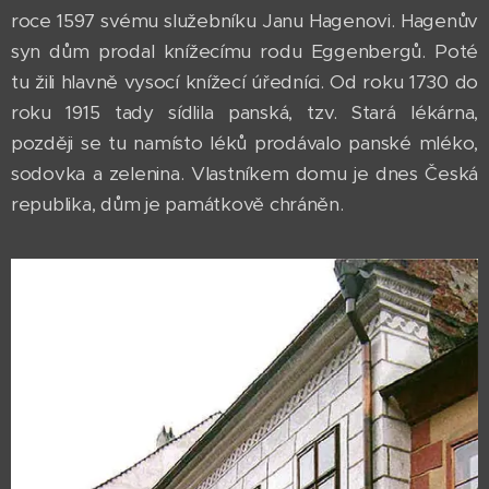
roce 1597 svému služebníku Janu Hagenovi. Hagenův
syn dům prodal knížecímu rodu Eggenbergů. Poté
tu žili hlavně vysocí knížecí úředníci. Od roku 1730 do
roku 1915 tady sídlila panská, tzv. Stará lékárna,
později se tu namísto léků prodávalo panské mléko,
sodovka a zelenina. Vlastníkem domu je dnes Česká
republika, dům je památkově chráněn.