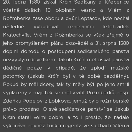
20. ledna 1580 získal Krčín Sedlčany a Křepenice
včetně dalších 10 okolních vesnic a Vilém z
Rožmberka zase oboru a dvůr Leptáčov, kde nechal
následně vybudovat renesanční letohrádek
Kratochvíle. Vilém z Rožmberka se však zřejmě o
jeho promyšleném plánu dozvěděl a 31. srpna 1580
doplnil dohodu o postoupení sedlčanského panství
nezvyklým dovětkem: Jakub Krčín měl získat panství
dědičně pouze v případě, že zplodí mužské
potomky (Jakub Krčín byl v té době bezdětný).
Pokud by měl dcery, tak ty měly být po jeho smrti
vyplaceny a majetek se měl vrátit Rožmberků, resp.
Zdeňku Popelovi z Lobkovic, jemuž bylo rožmberské
právo prodáno. O své sedlčanské panství se Jakub
Krčín staral velmi dobře, a to i přesto, že nadále
vykonával rovněž funkci regenta ve službách Viléma