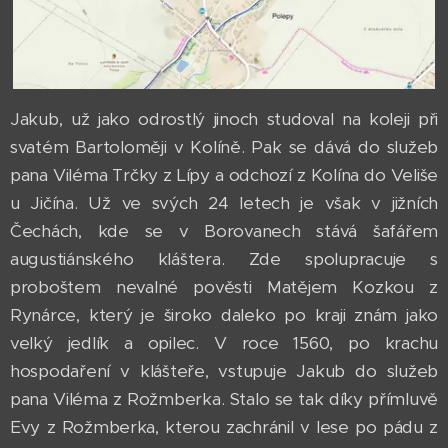
Jakub, už jako odrostlý jinoch studoval na koleji při
svatém Bartoloměji v Kolíně. Pak se dává do služeb
pana Viléma Trčky z Lípy a odchozí z Kolína do Veliše
u Jičína. Už ve svých 24 letech je však v jižních
Čechách, kde se v Borovanech stává šafářem
augustiánského kláštera. Zde spolupracuje s
proboštem nevalné pověsti Matějem Kozkou z
Rynárce, který je široko daleko po kraji znám jako
velký jedlík a opilec. V roce 1560, po krachu
hospodaření v klášteře, vstupuje Jakub do služeb
pana Viléma z Rožmberka. Stalo se tak díky přímluvě
Evy z Rožmberka, kterou zachránil v lese po pádu z