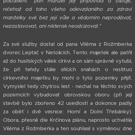
postavení:
"pan manžel její připovídá a slibuje,
ničehož od toho všeho odevzdaného za zdraví
manželky své bez její vůle a vědomím neprodávat,
nezastavovat, ani nikterak neodcizovat."
Za své služby dostal od pana Viléma z Rožmberka
dvorec Leptáč v Netolicích. Tento majetek ale patřil
až do husitských válek církvi a on sám správně vytušil,
že při tehdy stále sílících snahách o restituci
církevního majetku by mohl o tyto pozemky přijít.
Vymyslel tedy chytrou lest - nechal na těchto svých
pozemcích vybudovat obrovskou oboru (při její
stavbě bylo zbořeno 42 usedlostí a dokonce padly
za oběť i dvě vesnice: Horní a Dolní Třebánky).
Obora, přesně dle Krčínova plánu, naprosto uchvátila
Viléma z Rožmberka a ten souhlasil s výměnou: dne