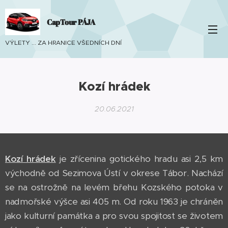
CapTour PÁJA
VÝLETY ... ZA HRANICE VŠEDNÍCH DNÍ
Kozí hrádek
20.06.2021
Kozí hrádek
je zřícenina gotického hradu asi 2,5 km
východně od Sezimova Ústí v okrese Tábor. Nachází
se na ostrožně na levém břehu Kozského potoka v
nadmořské výšce asi 405 m. Od roku 1963 je chráněn
jako kulturní památka a pro svou spojitost se životem