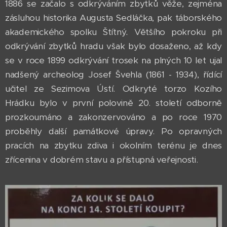
1886 se začalo s odkrýváním zbytků věže, zejména
zásluhou historika Augusta Sedláčka, pak táborského
akademického spolku Štítný
.
Většího pokroku při
odkrývání zbytků hradu však bylo dosaženo, až kdy
se v roce 1899 odkrývání trosek na plných 10 let ujal
nadšený archeolog Josef Švehla (1861 - 1934), řídící
učitel ze Sezimova Ústí. Odkryté torzo Kozího
Hrádku bylo v první polovině 20. století odborně
prozkoumáno a zakonzervováno a po roce 1970
proběhly další památkové úpravy. Po opravných
pracích na zbytku zdiva i okolním terénu je dnes
zřícenina v dobrém stavu a přístupná veřejnosti.