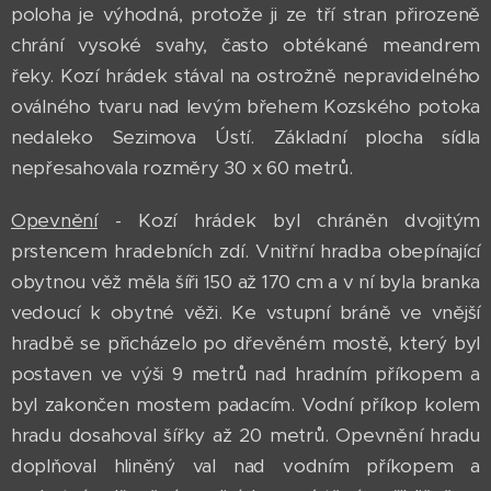
poloha je výhodná, protože ji ze tří stran přirozeně
chrání vysoké svahy, často obtékané meandrem
řeky. Kozí hrádek stával na ostrožně nepravidelného
oválného tvaru nad levým břehem Kozského potoka
nedaleko Sezimova Ústí. Základní plocha sídla
nepřesahovala rozměry 30 x 60 metrů.
Opevnění
- Kozí hrádek byl chráněn dvojitým
prstencem hradebních zdí. Vnitřní hradba obepínající
obytnou věž měla šíři 150 až 170 cm a v ní byla branka
vedoucí k obytné věži. Ke vstupní bráně ve vnější
hradbě se přicházelo po dřevěném mostě, který byl
postaven ve výši 9 metrů nad hradním příkopem a
byl zakončen mostem padacím. Vodní příkop kolem
hradu dosahoval šířky až 20 metrů. Opevnění hradu
doplňoval hliněný val nad vodním příkopem a