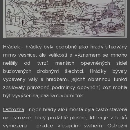
Hrádek
- hrádky byly podobně jako hrady situovány
mimo vesnice, ale velikostí a významem se mnoho
nelišily od tvrzí, menších opevněných sídel
budovaných drobnými šlechtici. Hrádky bývaly
vybaveny valy a hradbami, jejichž obrannou funkci
zesilovaly přirozené podmínky opevnění, což mohla
být vyvýšenina, bažina či vodní tok.
Ostrožna
- nejen hrady, ale i města byla často stavěna
na ostrožně, tedy protáhlé plošině, která je z boků
vymezena prudce klesajícím svahem. Ostrožní