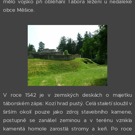
mělo vojsko při obléhání Tábora ležení u nedaleké
obce Měšice.
V roce 1542 je v zemských deskách o majetku
táborském zápis: Kozí hrad pustý
.
Celá staletí sloužil v
širším okolí pouze jako zdroj stavebního kamene,
postupně se zanášel zeminou a v terénu vznikla
kamenitá homole zarostlá stromy a keři. Po roce