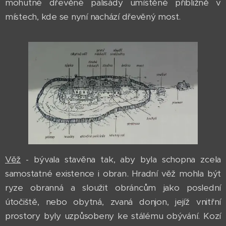
mohutné dřevěné palisády umístěné přibližně v
místech, kde se nyní nachází dřevěný most.
Věž
- bývala stavěna tak, aby byla schopna zcela
samostatné existence i obran. Hradní věž mohla být
ryze obranná a sloužit obráncům jako poslední
útočiště, nebo obytná, zvaná donjon, jejíž vnitřní
prostory byly uzpůsobeny ke stálému obývání. Kozí