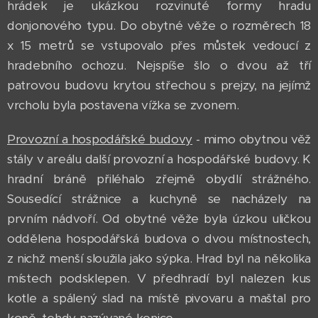
hrádek je ukázkou rozvinuté formy hradu
donjonového typu. Do obytné věže o rozměrech 18
x 15 metrů se vstupovalo přes můstek vedoucí z
hradebního ochozu. Nejspíše šlo o dvou až tří
patrovou budovu krytou střechou s prejzy, na jejímž
vrcholu byla postavena vížka se zvonem.
Provozní a hospodářské budovy
- mimo obytnou věž
stály v areálu další provozní a hospodářské budovy. K
hradní bráně přiléhalo zřejmě obydlí strážného.
Sousedící strážnice a kuchyně se nacházely na
prvním nádvoří. Od obytné věže byla úzkou uličkou
oddělena hospodářská budova o dvou místnostech,
z nichž menší sloužila jako sýpka. Hrad byl na několika
místech podsklepen. V předhradí byl nalezen kus
kotle a spálený slad na místě pivovaru a maštal pro
koně, tehdy nazývané konice.