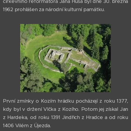
církevního reformátora Jana Husa byl dne 30. března
1962 prohlášen za národní kulturní památku.
První zmínky o Kozím hrádku pocházejí z roku 1377,
kdy byl v držení Vlčka z Kozího
.
Potom jej získal Jan
z Hardeka
,
od roku 1391 Jindřich z Hradce a od roku
1406 Vilém z Újezda
.