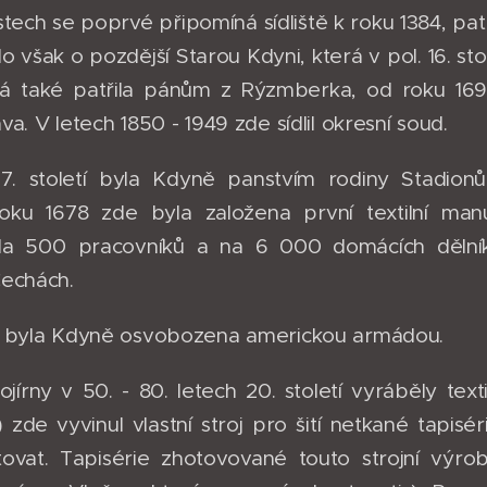
stech se poprvé připomíná sídliště k roku 1384, pa
o však o pozdější Starou Kdyni, která v pol. 16. st
rá také patřila pánům z Rýzmberka, od roku 169
a. V letech 1850 - 1949 zde sídlil okresní soud.
7. století byla Kdyně panstvím rodiny Stadionů
oku 1678 zde byla založena první textilní manu
la 500 pracovníků a na 6 000 domácích dělník
Čechách.
5 byla Kdyně osvobozena americkou armádou.
jírny v 50. - 80. letech 20. století vyráběly text
9) zde vyvinul vlastní stroj pro šití netkané tapi
ovat. Tapisérie zhotovované touto strojní výro