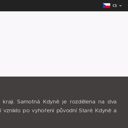
CS
kraji. Samotná Kdyně je rozdělena na dva
ní vzniklo po vyhoření původní Staré Kdyně a