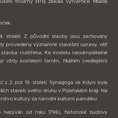
ušení továrny stroj získala výtvarnice Milada
eček.
4. století. Z původní stavby jsou zachovány
í byly provedeny významné stavební úpravy, věž
stavba rozšířena. Ke kostelu neodmyslitelně
l vždy kostelem farním, filiálním (vedlejším)
í z 2. pol. 19. století. Synagoga ve Kdyni byla
ších staveb svého druhu v Plzeňském kraji. Na
erstvo kultury za národní kulturní památku.
 nazýván od roku 1796), historické budovy