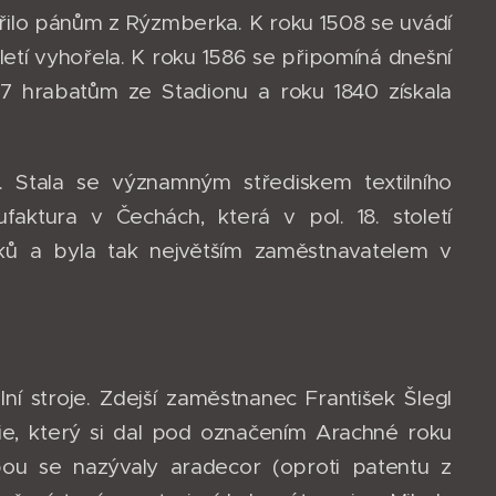
třilo pánům z Rýzmberka. K roku 1508 se uvádí
oletí vyhořela. K roku 1586 se připomíná dnešní
7 hrabatům ze Stadionu a roku 1840 získala
. Stala se významným střediskem textilního
faktura v Čechách, která v pol. 18. století
ů a byla tak největším zaměstnavatelem v
ilní stroje. Zdejší zaměstnanec František Šlegl
série, který si dal pod označením Arachné roku
bou se nazývaly aradecor (oproti patentu z