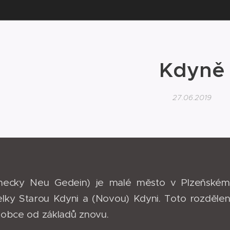
Kdyně
27.06.2019
ecky Neu Gedein) je malé město v Plzeňském 
celky Starou Kdyni a (Novou) Kdyni. Toto rozděle
 obce od základů znovu.