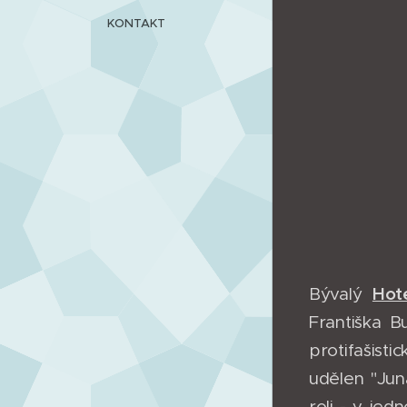
KONTAKT
Hot
Bývalý
Františka B
protifašisti
udělen "Jun
roli - v je