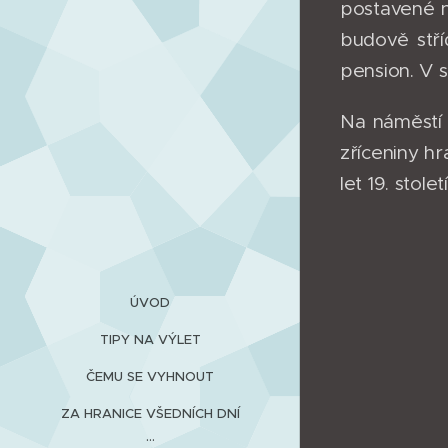
postavené n
budově stří
pension. V 
Na náměstí
zříceniny h
let 19. stolet
ÚVOD
TIPY NA VÝLET
ČEMU SE VYHNOUT
ZA HRANICE VŠEDNÍCH DNÍ
...