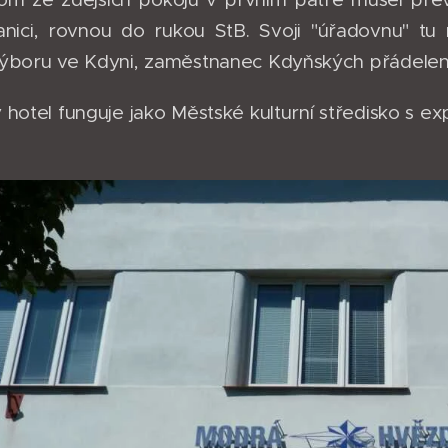
anici, rovnou do rukou StB. Svoji "úřadovnu" tu 
ýboru ve Kdyni, zaměstnanec Kdyňských přádelen a
 hotel funguje jako Městské kulturní středisko s e