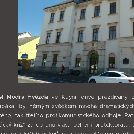
el Modrá Hvězda
ve Kdyni, dříve přezdívaný B
ubáka, byl němým svědkem mnoha dramatických ud
ckého, tak třetího protikomunistického odboje. Pat
ácký kříž" za obranu vlasti během protektorátu,
dnom ze zdejších pokojů v prvním patře musel převz