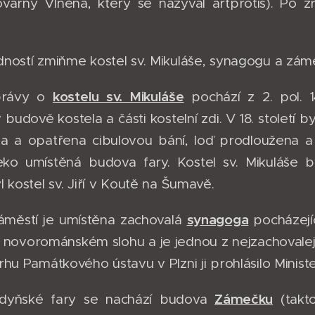
várny Vlněna, který se nazýval artprotis). Po zr
ností zmiňme kostel sv. Mikuláše, synagogu a zám
kostelu sv. Mikuláše
zprávy o
pochází z 2. pol. 1
 budově kostela a části kostelní zdi. V 18. stolet
a a opatřena cibulovou bání, loď prodloužena a 
eko umístěná budova fary. Kostel sv. Mikuláše by
l kostel sv. Jiří v Koutě na Šumavě.
synagoga
áměstí je umístěna zachovalá
pocházejíc
 novorománském slohu a je jednou z nejzachovalej
hu Památkového ústavu v Plzni ji prohlásilo Minist
Zámečku
dyňské fary se nachází budova
(takto