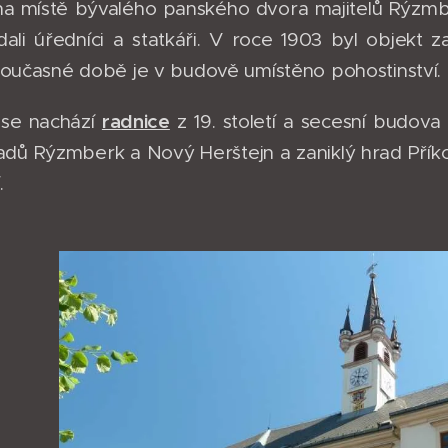
a místě bývalého panského dvora majitelů Rýzmber
dali úředníci a statkáři. V roce 1903 byl obje
současné době je v budově umístěno pohostinství.
radnice
 se nachází
z 19. století a secesní budova
radů Rýzmberk a Nový Herštejn a zaniklý hrad Příko
í.