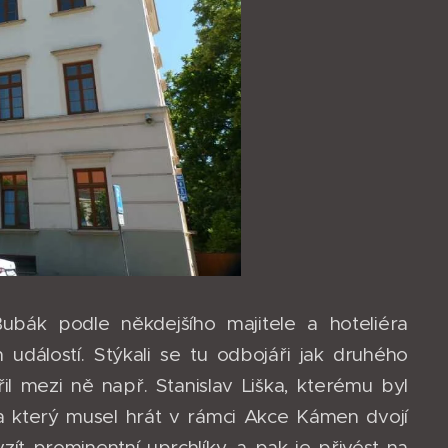
ubák podle někdejšího majitele a hoteliéra
álostí. Stýkali se tu odbojáři jak druhého
řil mezi ně např. Stanislav Liška, kterému byl
 a který musel hrát v rámci Akce Kámen dvojí
ít prominentní uprchlíky, a pak je přivést na