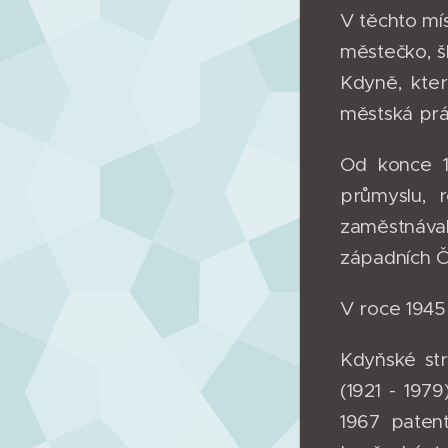
V těchto mí
městečko, šl
Kdyně, kte
městská práv
Od konce 1
průmyslu, r
zaměstnáva
západních 
V roce 194
Kdyňské stro
(1921 - 197
1967 patent