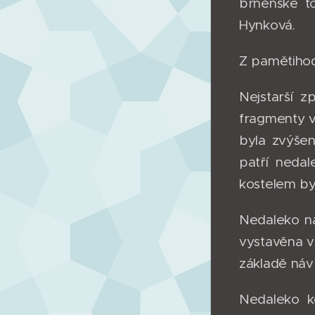
brněnské to
Hynková.
Z pamětihod
Nejstarší 
fragmenty v
byla zvýšen
patří nedal
kostelem by
Nedaleko n
vystavěna v
základě návr
Nedaleko k