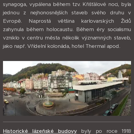
synagoga, vypálena během tzv. Křišťálové noci, byla
jednou z nejhonosnějších staveb svého druhu v
Evropě. Naprostá většina karlovarských Židů
zahynula během holocaustu. Během éry socialismu
vzniklo v centru města několik významných staveb,
jako např. Vřídelní kolonáda, hotel Thermal apod.
Historické lázeňské budovy
byly po roce 1918