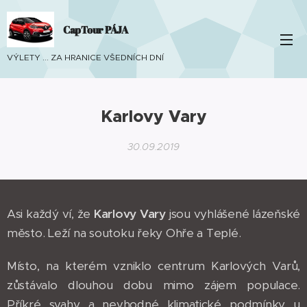
CapTour PÁJA
VÝLETY ... ZA HRANICE VŠEDNÍCH DNÍ
Karlovy Vary
30.09.2019
Asi každý ví, že
Karlovy Vary
jsou vyhlášené lázeňské
město. Leží na soutoku řeky Ohře a Teplé.
Místo, na kterém vzniklo centrum Karlových Varů,
zůstávalo dlouhou dobu mimo zájem populace.
Příkré svahy a nevhodné klimatické podmínky u