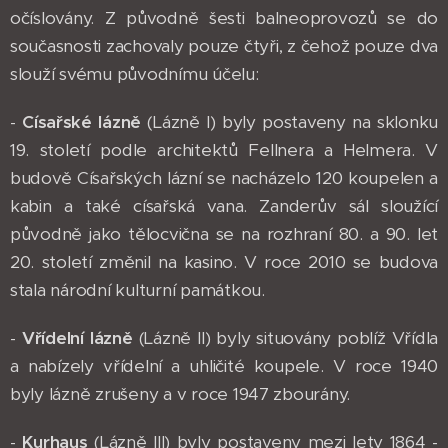
očíslovány. Z původně šesti balneoprovozů se do
současnosti zachovaly pouze čtyři, z čehož pouze dva
slouží svému původnímu účelu:
-
Císařské lázně
(Lázně I) byly postaveny na sklonku
19. století podle architektů Fellnera a Helmera. V
budově Císařských lázní se nacházelo 120 koupelen a
kabin a také císařská vana. Zanderův sál sloužící
původně jako tělocvična se na rozhraní 80. a 90. let
20. století změnil na kasino. V roce 2010 se budova
stala národní kulturní památkou.
-
Vřídelní lázně
(Lázně II) byly situovány poblíž Vřídla
a nabízely vřídelní a uhličité koupele. V roce 1940
byly lázně zrušeny a v roce 1947 zbourány.
-
Kurhaus
(Lázně III) byly postaveny mezi lety 1864 -