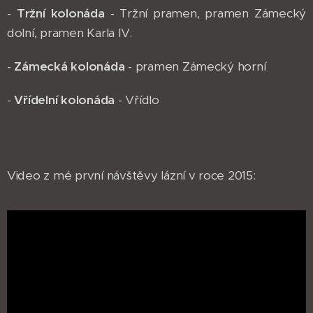
-
Tržní kolonáda
- Tržní pramen, pramen Zámecký
dolní, pramen Karla IV.
-
Zámecká kolonáda
- pramen Zámecký horní
-
Vřídelní kolonáda
- Vřídlo
Video z mé první návštěvy lázní v roce 2015: