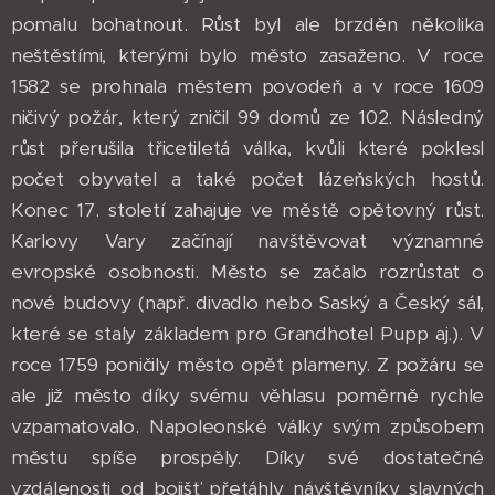
pomalu bohatnout. Růst byl ale brzděn několika
neštěstími, kterými bylo město zasaženo. V roce
1582 se prohnala městem povodeň a v roce 1609
ničivý požár, který zničil 99 domů ze 102. Následný
růst přerušila třicetiletá válka, kvůli které poklesl
počet obyvatel a také počet lázeňských hostů.
Konec 17. století zahajuje ve městě opětovný růst.
Karlovy Vary začínají navštěvovat významné
evropské osobnosti. Město se začalo rozrůstat o
nové budovy (např. divadlo nebo Saský a Český sál,
které se staly základem pro Grandhotel Pupp aj.). V
roce 1759 poničily město opět plameny. Z požáru se
ale již město díky svému věhlasu poměrně rychle
vzpamatovalo. Napoleonské války svým způsobem
městu spíše prospěly. Díky své dostatečné
vzdálenosti od bojišť přetáhly návštěvníky slavných