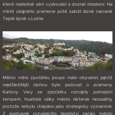
které následně sám vyzkoušel a doznal zlepšení. Na
místě údajného pramene poté založil lázně nazvané
Teplé lázně u Lokte.
Město mělo zpočátku pouze málo obyvatel, jejichž
nejdůležitější úlohou bylo pečovat o prameny.
Karlovy Vary se zpočátku rozvíjely pomalým
tempem. Husitské války město nikterak nezasáhly,
protože nebylo chápáno jako strategicky významné.
Z postupně rozvíjejícího lázeňství začalo město