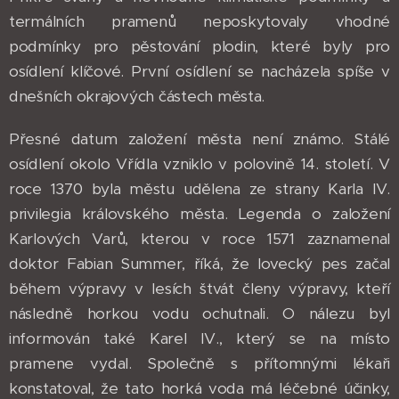
termálních pramenů neposkytovaly vhodné
podmínky pro pěstování plodin, které byly pro
osídlení klíčové. První osídlení se nacházela spíše v
dnešních okrajových částech města.
Přesné datum založení města není známo. Stálé
osídlení okolo Vřídla vzniklo v polovině 14. století. V
roce 1370 byla městu udělena ze strany Karla IV.
privilegia královského města. Legenda o založení
Karlových Varů, kterou v roce 1571 zaznamenal
doktor Fabian Summer, říká, že lovecký pes začal
během výpravy v lesích štvát členy výpravy, kteří
následně horkou vodu ochutnali. O nálezu byl
informován také Karel IV., který se na místo
pramene vydal. Společně s přítomnými lékaři
konstatoval, že tato horká voda má léčebné účinky,