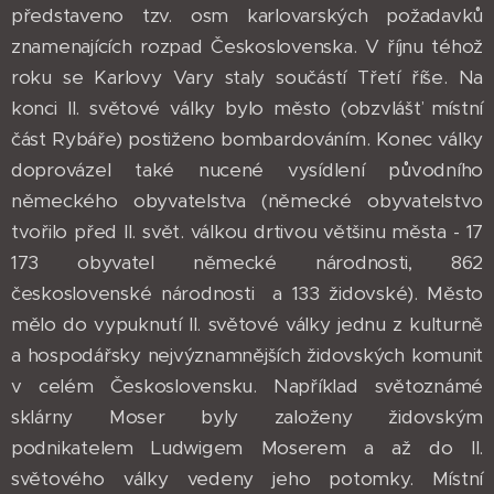
představeno tzv. osm karlovarských požadavků
znamenajících rozpad Československa. V říjnu téhož
roku se Karlovy Vary staly součástí Třetí říše. Na
konci II. světové války bylo město (obzvlášť místní
část Rybáře) postiženo bombardováním. Konec války
doprovázel také nucené vysídlení původního
německého obyvatelstva (německé obyvatelstvo
tvořilo před II. svět. válkou drtivou většinu města - 17
173 obyvatel německé národnosti, 862
československé národnosti a 133 židovské). Město
mělo do vypuknutí II. světové války jednu z kulturně
a hospodářsky nejvýznamnějších židovských komunit
v celém Československu. Například světoznámé
sklárny Moser byly založeny židovským
podnikatelem Ludwigem Moserem a až do II.
světového války vedeny jeho potomky. Místní