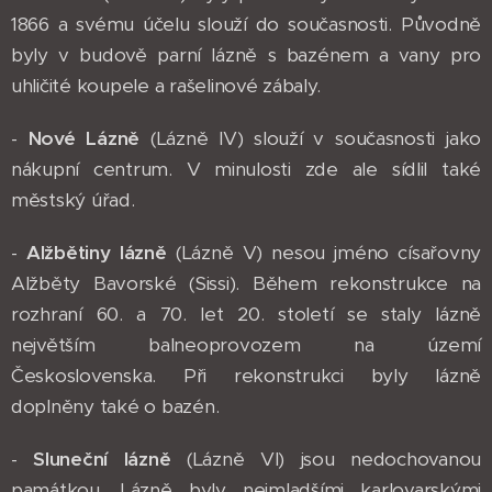
1866 a svému účelu slouží do současnosti. Původně
byly v budově parní lázně s bazénem a vany pro
uhličité koupele a rašelinové zábaly.
-
Nové Lázně
(Lázně IV) slouží v současnosti jako
nákupní centrum. V minulosti zde ale sídlil také
městský úřad.
-
Alžbětiny lázně
(Lázně V) nesou jméno císařovny
Alžběty Bavorské (Sissi). Během rekonstrukce na
rozhraní 60. a 70. let 20. století se staly lázně
největším balneoprovozem na území
Československa. Při rekonstrukci byly lázně
doplněny také o bazén.
-
Sluneční lázně
(Lázně VI) jsou nedochovanou
památkou. Lázně byly nejmladšími karlovarskými