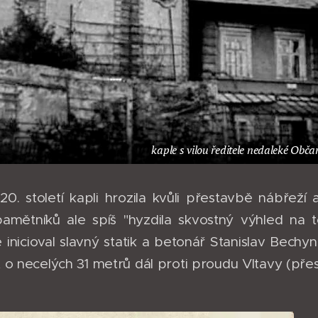
kaple s vilou ředitele nedaleké Obč
20. století kapli hrozila kvůli přestavbě nábřež
amětníků ale spíš "hyzdila skvostný výhled na t
inicioval slavný statik a betonář Stanislav Bechyn
 o necelých 31 metrů dál proti proudu Vltavy (pře