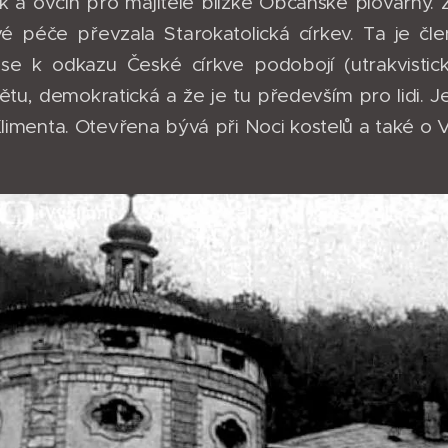
ík a ovčín pro majitele blízké Občanské plovárny
vé péče převzala Starokatolická církev. Ta je čle
sí se k odkazu České církve podobojí (utrakvisti
tu, demokratická a že je tu především pro lidi. Její
Klimenta. Otevřena bývá při Noci kostelů a také o V