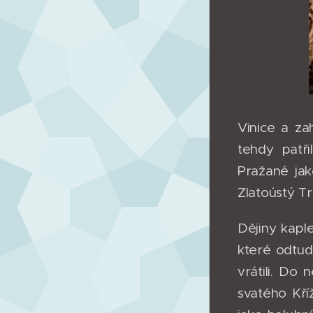
Vinice a za
tehdy patři
Pražané jak
Zlatoústý Tr
Dějiny kaple
které odtud 
vrátili. Do
svatého Kří