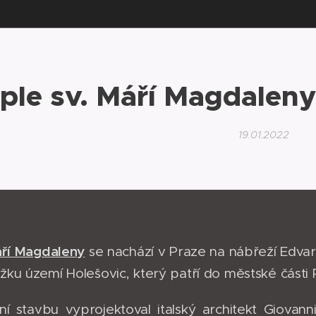
ple sv. Máří Magdalen
19.01.2022
áří Magdaleny
se nachází v Praze na nábřeží Edvar
ku území Holešovic, který patří do městské části P
í stavbu vyprojektoval italský architekt Giovanni