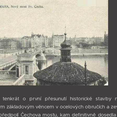
 tenkrát o první přesunutí historické stavby
 základovým věncem v ocelových obručích a zevn
 předpolí Čechova mostu, kam definitivně dosedla