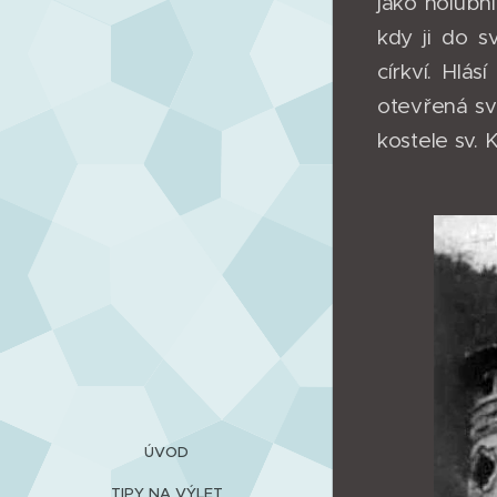
jako holubn
kdy ji do s
církví. Hlá
otevřená svě
kostele sv. 
ÚVOD
TIPY NA VÝLET