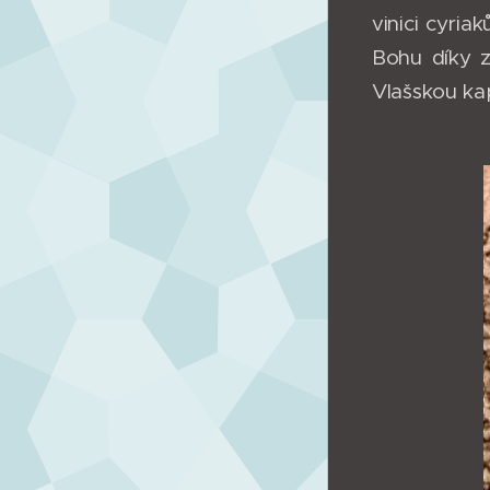
vinici cyria
Bohu díky z
Vlašskou ka