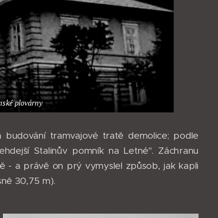
anské plovárny
í a budování tramvajové tratě demolice; podle
ehdejší Stalinův pomník na Letné". Záchranu
ě - a právě on prý vymyslel způsob, jak kapli
sně 30,75 m).