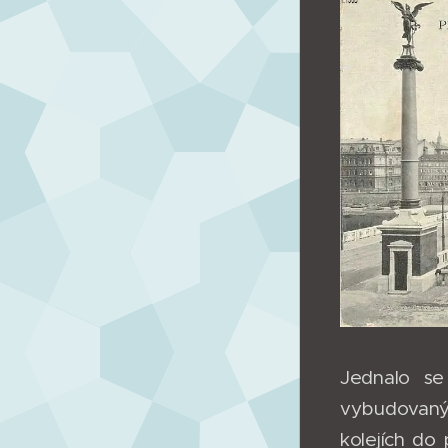
Jednalo se
vybudovaným
kolejích do