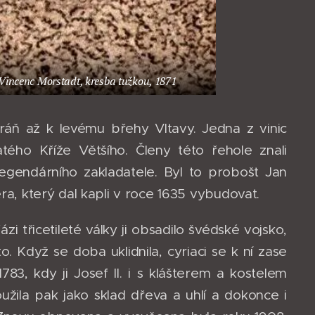
Vincenc Morstadt, kresba tužkou, 1871
tráň až k levému břehy Vltavy. Jedna z vinic
tého Kříže Většího. Členy této řehole znali
 legendárního zakladatele. Byl to probošt Jan
era, který dal kapli v roce 1635 vybudovat.
i třicetileté války ji obsadilo švédské vojsko,
. Když se doba uklidnila, cyriaci se k ní zase
783, kdy ji Josef II. i s klášterem a kostelem
oužila pak jako sklad dřeva a uhlí a dokonce i