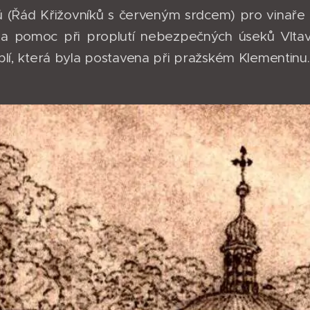
ků (Řád Křižovníků s červeným srdcem) pro vinaře z
a pomoc při proplutí nebezpečných úseků Vltavy 
plí, která byla postavena při pražském Klementinu