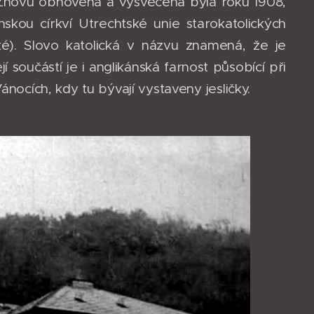
. Znovu obnovena a vysvěcena byla roku 1908,
nskou církví Utrechtské unie starokatolických
cké). Slovo katolická v názvu znamená, že je
 součástí je i anglikánská farnost působící při
ánocích, kdy tu bývají vystaveny jesličky.