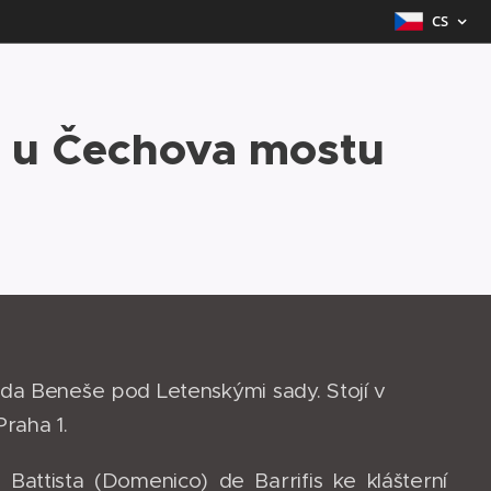
CS
y u Čechova mostu
da Beneše pod Letenskými sady. Stojí v
raha 1.
 Battista (Domenico) de Barrifis ke klášterní