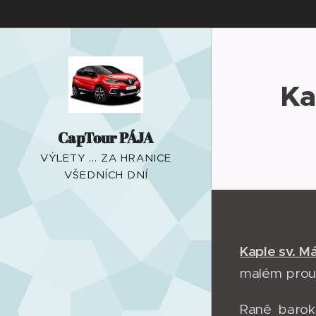
Ka
CapTour PÁJA
VÝLETY ... ZA HRANICE
VŠEDNÍCH DNÍ
Kaple sv. M
malém prouž
Raně barokn