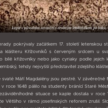
kaple v původním umístění s drobným letohrádkem po boku, 
hrady pokrývaly začátkem 17. století letenskou s
la klášteru Křížovníků s červeným srdcem u sva
o bílé křižovníky nebo jako cyriaky podle jejich
embský, tehdy nejvyšší představitel zdejšího klášt
 svaté Máří Magdalény jsou pestré. V závěrečné fáz
v roce 1648 pálilo na studenty bránící Staré Město
 nezáviděníhodné situace se kaple dostala v roce 1
že Většího v rámci josefinských reforem zrušil. Sl