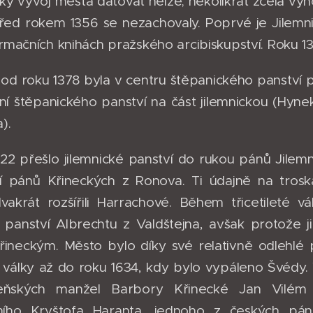
cký vývoj města datovat nelze; několikrát zcela v
ed rokem 1356 se nezachovaly. Poprvé je Jilemnic
irmačních knihách pražského arcibiskupství. Roku 1
 od roku 1378 byla v centru štěpanického panství 
ní štěpanického panství na část jilemnickou (Hyne
).
22 přešlo jilemnické panství do rukou pánů Jilem
í pánů Křineckých z Ronova. Ti údajně na troská
vakrát rozšířili Harrachové. Během třicetileté vá
panství Albrechtu z Valdštejna, avšak protože ji
řineckým. Město bylo díky své relativně odlehlé 
té války až do roku 1634, kdy bylo vypáleno Švédy
ňských manžel Barbory Křinecké Jan Vilém 
ního Kryštofa Haranta, jednoho z českých pán