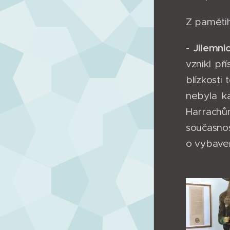
Z paměti
Jilemni
-
vznikl př
blízkosti
nebyla k
Harrachů
současnos
o vybaven