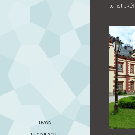
turistick
ÚVOD
TIPY NA VÝLET