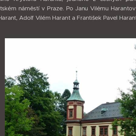
ském náměstí v Praze. Po Janu Vilému Harantovi s
arant, Adolf Vilém Harant a František Pavel Harant