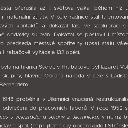
ěsta přerušila až I. světová válka, během níž u
 materiální ztráty. V čele radnice stál talentov
 svých kontaktů a dokázal tak, ve spolupráci s
 dodávky surovin. Dokázal se postavit i místodrž
ko předseda městské spořitelny upsat státu váleč
 a Hrabačově vyžádala 132 obětí.
 byla na hranici Sudet, v Hrabačově byl lazaret Vol
 skupiny, hlavně Obrana národa v čele s Ladi
Bernardem.
 1948 proběhla v Jilemnici vnucená restruktural
či odvlečeni do pracovních táborů. V roce 1952 
ces s velezrádci a špiony z Jilemnicka
, v němž by
lav a spol. (např. jilemnický občan Rudolf Stránský 