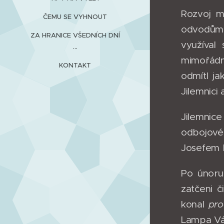
Rozvoj m
ČEMU SE VYHNOUT
odvodům i
ZA HRANICE VŠEDNÍCH DNÍ
využíval
...
mimořádné
KONTAKT
odmítl ja
Jilemnici
Jilemnice
odbojové
Josefem 
Po únoru
zatčeni 
konal
pro
Lampa Vác