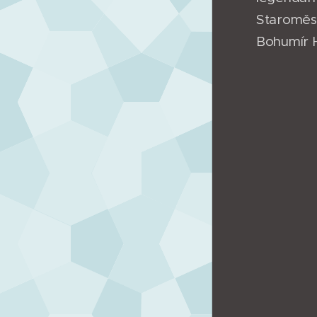
Staroměst
Bohumír H