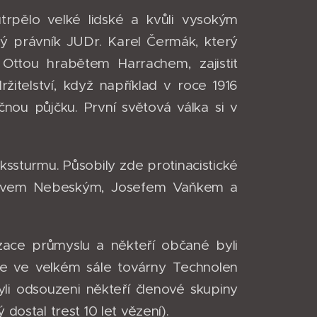
trpělo velké lidské a kvůli vysokým
aný právník JUDr. Karel Čermák, který
 Ottou hrabětem Harrachem, zajistit
itelství, když například v roce 1916
nou půjčku. První světová válka si v
kssturmu. Působily zde protinacistické
slavem Nebeským, Josefem Vaňkem a
izace průmyslu a někteří občané byli
se ve velkém sále továrny Technolen
li odsouzeni někteří členové skupiny
dostal trest 10 let vězení).