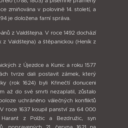
yhořelo (1788, 1803) a písemné prameny
e zmiňována v polovině 14. století, a
394 je doložena farní správa.
pánů z Valdštejna. V roce 1492 dochází
k z Valdštejna) a štěpanickou (Heník z
nických z Újezdce a Kunic a roku 1577
ch tvrze dali postavit zámek, který
lky (rok 1624) byli Křinečtí donuceni
m až do své smrti nezaplatil, zůstalo
poloze uchráněno válečných konfliktů
. V roce 1637 koupil panství za 64 000
Harant z Polžic a Bezdružic, syn
ů, popravených 21. června 1621 na