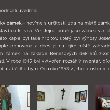
hodností uveďme:
cký zámek
- nevíme s určitostí, zda na místě zám
ístavbou k tvrzi. Ve stejné době jako zámek vznik
 této kaple byl také hřbitov, který byl výnosy Josef
aple obnovena a dnes je na jejím místě zahradni
m zámek na základě Benešových dekretů zkonfis
ti. V roce 1945 byl vytvořen rozsáhlý inventář,
í hraběcího bytu. Od roku 1953 v jeho prostorách 