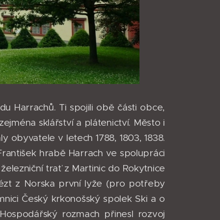
u Harrachů. Ti spojili obě části obce,
zejména sklářství a plátenictví. Město i
y obyvatele v letech 1788, 1803, 1838.
František hrabě Harrach ve spolupráci
lezniční trať z Martinic do Rokytnice
ézt z Norska první lyže (pro potřeby
emnici Český krkonošský spolek Ski a o
. Hospodářský rozmach přinesl rozvoj