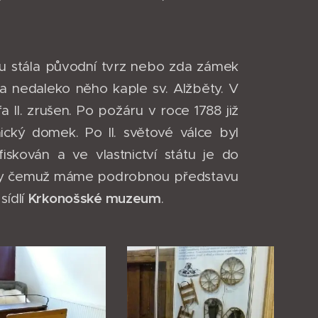
ku stála původní tvrz nebo zda zámek
la nedaleko něho kaple sv. Alžběty. V
a II. zrušen. Po požáru v roce 1788 již
cký domek. Po II. světové válce byl
kován a ve vlastnictví státu je do
 díky čemuž máme podrobnou představu
Krkonošské muzeum
sídlí
.