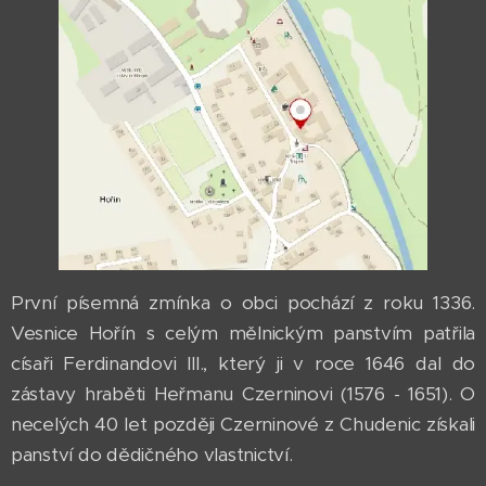
První písemná zmínka o obci pochází z roku 1336.
Vesnice Hořín s celým mělnickým panstvím patřila
císaři Ferdinandovi III., který ji v roce 1646 dal do
zástavy hraběti Heřmanu Czerninovi (1576 - 1651). O
necelých 40 let později Czerninové z Chudenic získali
panství do dědičného vlastnictví.