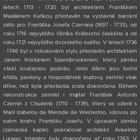
letech 1713 - 1720 byl architektem Františkem
Maxiliánem Kaňkou přestavěn na výstavné barokní
sídlo pro Františka Josefa Czernina (1697 - 1733), od
roku 1716 nejvyššího číšníka Království českého a od
roku 1721 nejvyššího dvorského sudího. V letech 1736
- 1746 byl v rokokovém stylu přestavěn architektem
Janem Kristiánem Spannbruckerem, který zámku
vtiskl současnou podobu. Jeho dílem jsou boční
křídla, pavilony a hospodářské budovy, zemřel však
dříve, než byla přestavba zcela dokončena. Během
rekonstrukce zemřel i majitel František Antonín
Czernin z Chudenic (1710 - 1739), který se oženil s
Marií Izabelou de Merode de Westerloo, vdovou po
svém bratru Františku Josefu. V úpravách zámku
(zámecká kaple) pokračoval architekt Anselmo
Lurago. Interiéry byly dokončeny až roku 1763. V