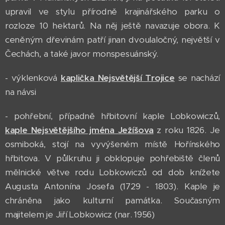
upravil ve stylu přírodně krajinářského parku o
rozloze 10 hektarů. Na něj ještě navazuje obora. K
ceněným dřevinám patří jinan dvoulaločný, největší v
Čechách, a také javor monspesuánský.
- výklenková
kaplička Nejsvětější Trojice
se nachází
na návsi
- pohřební, případně hřbitovní kaple Lobkowiczů,
kaple Nejsvětějšího jména Ježíšova
z roku 1826. Je
osmiboká, stojí na vyvýšeném místě Hořínského
hřbitova. V půlkruhu ji obklopuje pohřebiště členů
mělnické větve rodu Lobkowiczů od dob knížete
Augusta Antonína Josefa (1729 - 1803). Kaple je
chráněna jako kulturní památka. Současným
majitelem je Jiří Lobkowicz (nar. 1956)