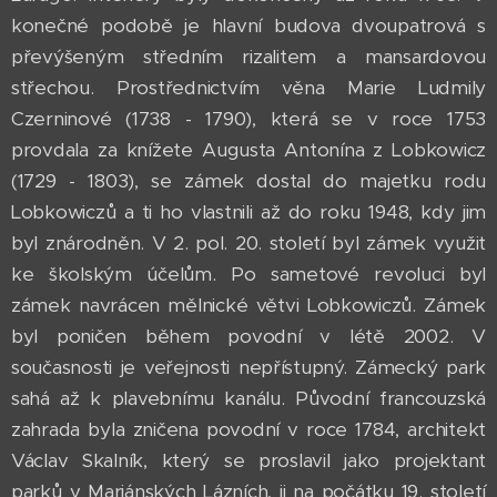
konečné podobě je hlavní budova dvoupatrová s
převýšeným středním rizalitem a mansardovou
střechou. Prostřednictvím věna Marie Ludmily
Czerninové (1738 - 1790), která se v roce 1753
provdala za knížete Augusta Antonína z Lobkowicz
(1729 - 1803), se zámek dostal do majetku rodu
Lobkowiczů a ti ho vlastnili až do roku 1948, kdy jim
byl znárodněn. V 2. pol. 20. století byl zámek využit
ke školským účelům. Po sametové revoluci byl
zámek navrácen mělnické větvi Lobkowiczů. Zámek
byl poničen během povodní v létě 2002. V
současnosti je veřejnosti nepřístupný. Zámecký park
sahá až k plavebnímu kanálu. Původní francouzská
zahrada byla zničena povodní v roce 1784, architekt
Václav Skalník, který se proslavil jako projektant
parků v Mariánských Lázních, ji na počátku 19. století