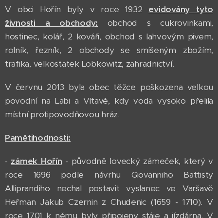
V obci Hořín byly v roce 1932
evidovány tyto
živnosti a obchody:
obchod s cukrovinkami,
hostinec, kolář, 2 kováři, obchod s lahvovým pivem,
rolník, řezník, 2 obchody se smíšeným zbožím,
trafika, velkostatek Lobkowitz, zahradnictví.
V červnu 2013 byla obec těžce poškozena velkou
povodní na Labi a Vltavě, kdy voda vysoko přelila
místní protipovodňovou hráz.
Pamětihodnosti:
-
zámek Hořín
- původně lovecký zámeček, který v
roce 1696 podle návrhu Giovanniho Battisty
Alliprandiho nechal postavit vyslanec ve Varšavě
Heřman Jakub Czernin z Chudenic (1659 - 1710). V
roce 1701 k němu byly připojeny stáje a jízdárna. V