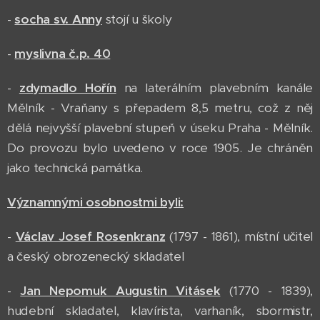
-
socha sv. Anny
stojí u školy
-
myslivna č.p. 40
-
zdymadlo Hořín
na laterálním plavebním kanále
Mělník - Vraňany s přepadem 8,5 metru, což z něj
dělá nejvyšší plavební stupeň v úseku Praha - Mělník.
Do provozu bylo uvedeno v roce 1905. Je chráněn
jako technická památka.
Významnými osobnostmi byli:
-
Václav Josef Rosenkranz
(1797 - 1861), místní učitel
a český obrozenecký skladatel
-
Jan Nepomuk Augustin Vitásek
(1770 - 1839),
hudební skladatel, klavírista, varhaník, sbormistr,