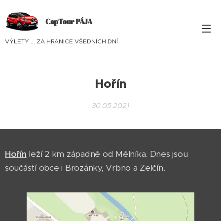
CapTour PÁJA
VÝLETY ... ZA HRANICE VŠEDNÍCH DNÍ
Hořín
30.05.2021
Hořín
leží 2 km západně od Mělníka. Dnes jsou
součástí obce i Brozánky, Vrbno a Zelčín.