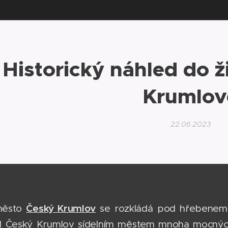
Historický náhled do 
Krumlov
22.06.2023
Český Krumlov
město
se rozkládá pod hřebenem B
yl Český Krumlov sídelním městem mnoha mocných