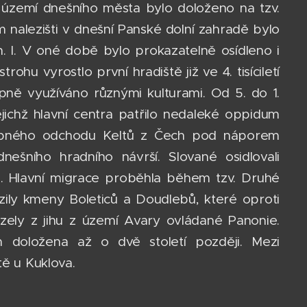
na území dnešního města bylo doloženo na tzv.
nalezišti v dnešní Panské dolní zahradě bylo
d n. l. V oné době bylo prokazatelně osídleno i
hu vyrostlo první hradiště již ve 4. tisíciletí
pně využíváno různými kulturami. Od 5. do 1.
 jejichž hlavní centra patřilo nedaleké oppidum
odobného odchodu Keltů z Čech pod náporem
nešního hradního návrší. Slované osidlovali
tu. Hlavní migrace proběhla během tzv. Druhé
azily kmeny Boleticů a Doudlebů, které oproti
zely z jihu z území Avary ovládané Panonie.
 doložena až o dvě století později. Mezi
tě u Kuklova.