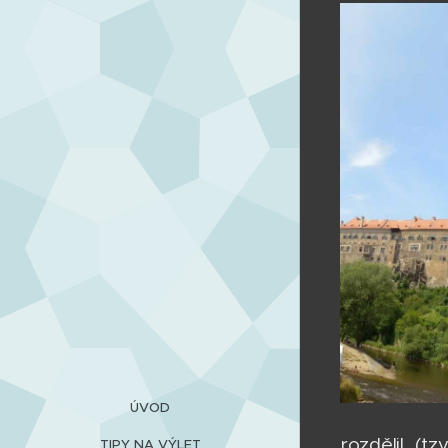
ÚVOD
rozdělil (t
TIPY NA VÝLET