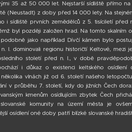
rými 35 až 50 000 let. Nejstarší sídliště přímo 
 (Neustadt) z doby před 14 000 lety. Na stejném 
no i sídliště prvních zemědělců z 5. tisíciletí pře
ěmž byl později založen hrad. Na tomto skalním ostro
a podobně jako například Dívčí kámen bylo postu
 n. l. dominovali regionu historičtí Keltové, mezi
posledního století před n. l., v době pravděp
chází i důkaz o existenci keltského osídlení d
několika vlnách již od 6. století našeho letopoč
vání v průběhu 7. století, kdy do jižních Čech dor
ovanským kmenům osídlujícím zbytek Čech přichá
 slovanské komunity na území města je ovšem
ší osídlení oné doby patří blízké slovanské hradiš