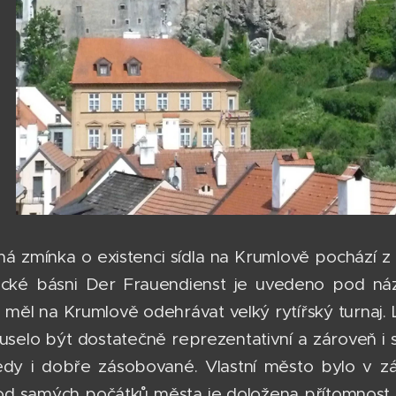
ná zmínka o existenci sídla na Krumlově pochází z 
fické básni Der Frauendienst je uvedeno pod 
měl na Krumlově odehrávat velký rytířský turnaj. 
selo být dostatečně reprezentativní a zároveň i s
edy i dobře zásobované. Vlastní město bylo v zá
 od samých počátků města je doložena přítomnost