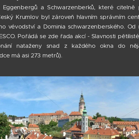
 Eggenbergů a Schwarzenberků, které citelně p
Český Krumlov byl zároveň hlavním správním cen
ho vévodství a Dominia schwarzenberského. Od 
SCO. Pořádá se zde řada akcí - Slavnosti pětilisté
ání nataženy snad z každého okna do nějak
ce má asi 273 metrů).