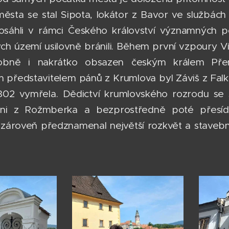
ěsta se stal Sipota, lokátor z Bavor ve službác
osáhli v rámci Českého království významných 
ých území usilovně bránili. Během první vzpoury V
obně i nakrátko obsazen českým králem Pře
ím představitelem pánů z Krumlova byl Záviš z Fa
1302 vymřela. Dědictví krumlovského rozrodu se s p
áni z Rožmberka a bezprostředně poté přesídl
ároveň předznamenal největší rozkvět a stavebn