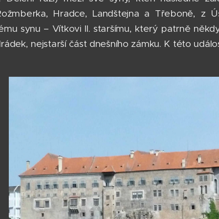
Rožmberka, Hradce, Landštejna a Třeboně, z Ús
mu synu – Vítkovi II. staršímu, který patrně někdy
Hrádek, nejstarší část dnešního zámku. K této událo