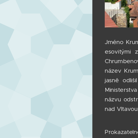
Jméno Krum
esovitými 
Chrumbenow
název Kruml
jasně odli
Ministerstv
názvu odst
nad Vltavou
Prokazateln