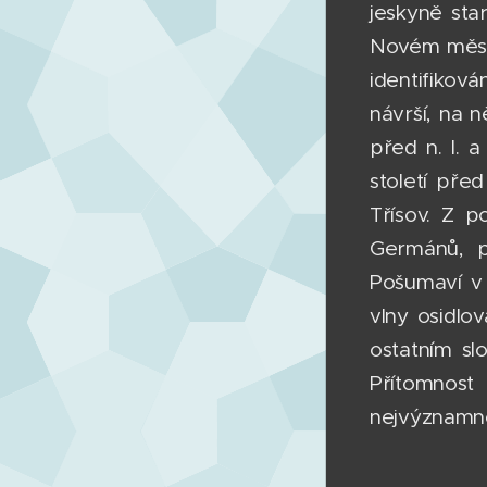
jeskyně sta
Novém městě
identifiková
návrší, na n
před n. l. 
století před
Třísov. Z 
Germánů, po
Pošumaví v 
vlny osidlo
ostatním sl
Přítomnost
nejvýznamněj