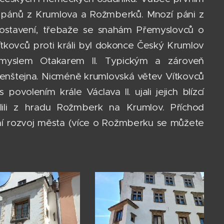
h pánů z Krumlova a Rožmberků. Mnozí páni z
postavení, třebaže se snahám Přemyslovců o
ítkovců proti králi byl dokonce Český Krumlov
myslem Otakarem II. Typickým a zároveň
lkenštejna. Nicméně krumlovská větev Vítkovců
ovolením krále Václava II. ujali jejich blízcí
ili z hradu Rožmberk na Krumlov. Příchod
í rozvoj města (více o Rožmberku se můžete