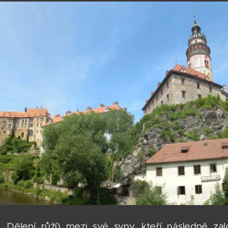
zv. Dělení růží) mezi své syny, kteří následně z