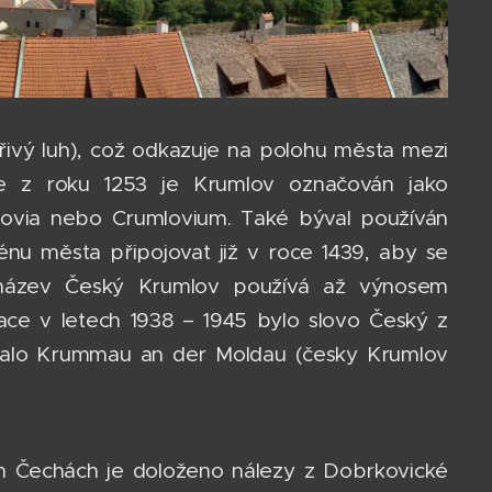
řivý luh), což odkazuje na polohu města mezi
ce z roku 1253 je Krumlov označován jako
lovia nebo Crumlovium. Také býval používán
nu města připojovat již v roce 1439, aby se
k název Český Krumlov používá až výnosem
ce v letech 1938 – 1945 bylo slovo Český z
valo Krummau an der Moldau (česky Krumlov
ních Čechách je doloženo nálezy z Dobrkovické