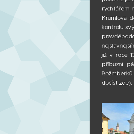
rychtářem m
Krumlova d
kontrolu sv
pravděpod
nejslavnějš
již v roce 
příbuzní p
Rožmberků z
dočíst
zde
).