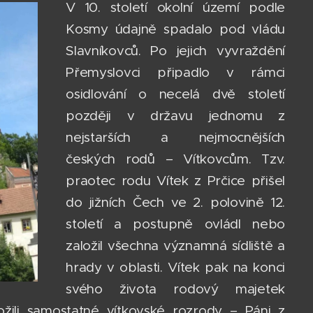
V 10. století okolní území podle
Kosmy údajně spadalo pod vládu
Slavníkovců. Po jejich vyvraždění
Přemyslovci připadlo v rámci
osidlování o necelá dvě století
později v državu jednomu z
nejstarších a nejmocnějších
českých rodů – Vítkovcům. Tzv.
praotec rodu Vítek z Prčice přišel
do jižních Čech ve 2. polovině 12.
století a postupně ovládl nebo
založil všechna významná sídliště a
hrady v oblasti. Vítek pak na konci
svého života rodový majetek
aložili samostatné vítkovské rozrody – Páni z