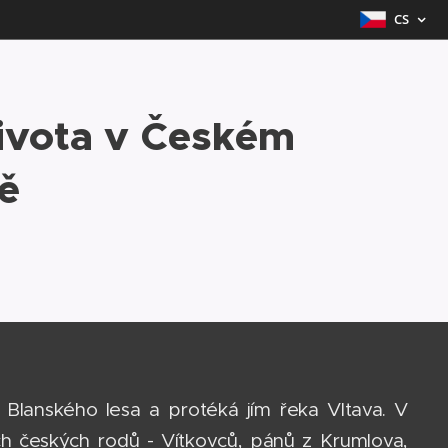
CS
života v Českém
ě
lanského lesa a protéká jím řeka Vltava. V
 českých rodů - Vítkovců, pánů z Krumlova,