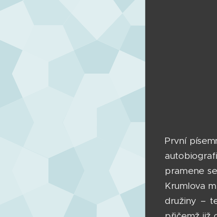
První písem
autobiogra
pramene se 
Krumlova mu
družiny – t
přičemž již