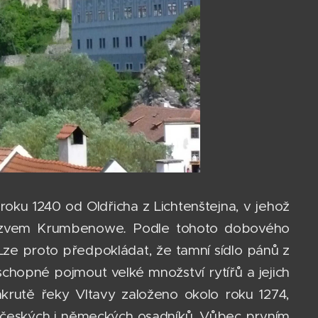
roku 1240 od Oldřicha z Lichtenštejna, v jehož
názvem Krumbenowe
.
Podle tohoto dobového
Lze proto předpokládat, že tamní sídlo pánů z
chopné pojmout velké množství rytířů a jejich
krutě řeky Vltavy založeno okolo roku 1274,
 českých i německých osadníků. Vůbec prvním