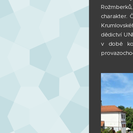
Rožmberků,
charakter. 
Krumlovské
dědictví UNE
v době kon
provazochod