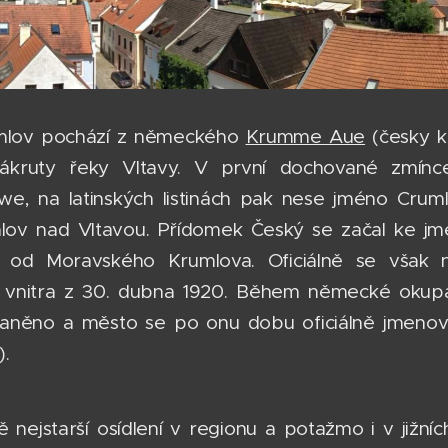
lov pochází z německého
Krumme Aue
(česky k
zákruty řeky Vltavy. V první dochované zmín
e, na latinských listinách pak nese jméno Crum
ov nad Vltavou. Přídomek Český se začal ke jmé
šil od Moravského Krumlova. Oficiálně se vša
a vnitra z 30. dubna 1920. Během německé okupa
raněno a město se po onu dobu oficiálně jmeno
).
ě nejstarší osídlení v regionu a potažmo i v již