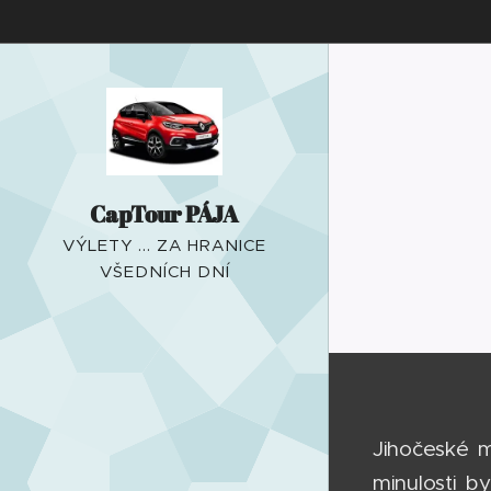
CapTour PÁJA
VÝLETY ... ZA HRANICE
VŠEDNÍCH DNÍ
Jihočeské 
minulosti b