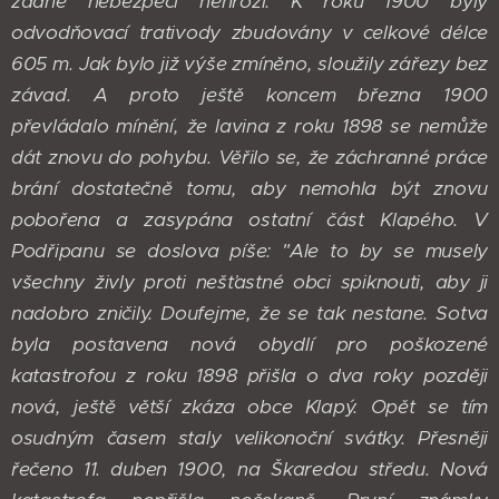
žádné nebezpečí nehrozí. K roku 1900 byly
odvodňovací trativody zbudovány v celkové délce
605 m. Jak bylo již výše zmíněno, sloužily zářezy bez
závad. A proto ještě koncem března 1900
převládalo mínění, že lavina z roku 1898 se nemůže
dát znovu do pohybu. Věřilo se, že záchranné práce
brání dostatečně tomu, aby nemohla být znovu
pobořena a zasypána ostatní část Klapého. V
Podřipanu se doslova píše: "Ale to by se musely
všechny živly proti nešťastné obci spiknouti, aby ji
nadobro zničily. Doufejme, že se tak nestane. Sotva
byla postavena nová obydlí pro poškozené
katastrofou z roku 1898 přišla o dva roky později
nová, ještě větší zkáza obce Klapý. Opět se tím
osudným časem staly velikonoční svátky. Přesněji
řečeno 11. duben 1900, na Škaredou středu. Nová