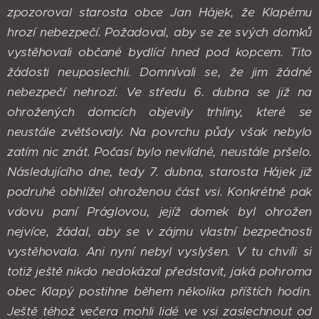
zpozoroval starosta obce Jan Hájek, že Klapému
hrozí nebezpečí. Požadoval, aby se ze svých domků
vystěhovali občané bydlící hned pod kopcem. Tito
žádosti neuposlechli. Domnívali se, že jim žádné
nebezpečí nehrozí. Ve středu 6. dubna se již na
ohrožených domcích objevily trhliny, které se
neustále zvětšovaly. Na povrchu půdy však nebylo
zatím nic znát. Počasí bylo nevlídné, neustále pršelo.
Následujícího dne, tedy 7. dubna, starosta Hájek již
podruhé obhlížel ohroženou část vsi. Konkrétně pak
vdovu paní Práglovou, jejíž domek byl ohrožen
nejvíce, žádal, aby se v zájmu vlastní bezpečnosti
vystěhovala. Ani nyní nebyl vyslyšen. V tu chvíli si
totiž ještě nikdo nedokázal představit, jaká pohroma
obec Klapý postihne během několika příštích hodin.
Ještě téhož večera mohli lidé ve vsi zaslechnout od