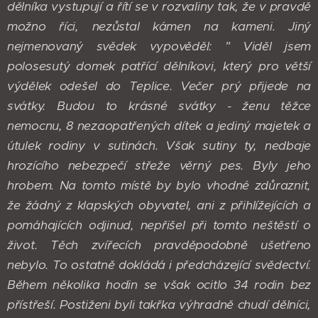
dělníka vystupují a řítí se v rozvaliny tak, že v pravdě
možno říci, nezůstal kámen na kameni. Jiný
nejmenovaný svědek vypověděl: " Viděl jsem
polosesutý domek patřící dělníkovi, který pro větší
výdělek odešel do Teplice. Večer prý přijede na
svátky. Budou to krásné svátky - ženu těžce
nemocnu, 8 nezaopatřených dítek a jediný majetek a
útulek rodiny v sutinách. Však sutiny ty, nedbaje
hrozícího nebezpečí střeže věrný pes. Byly jeho
hrobem. Na tomto místě by bylo vhodné zdůraznit,
že žádný z klapských obyvatel, ani z přihlížejících a
pomáhajících odjinud, nepřišel při tomto neštěstí o
život. Těch zvířecích pravděpodobně ušetřeno
nebylo. To ostatně dokládá i předcházející svědectví.
Během několika hodin se však ocitlo 34 rodin bez
přístřeší. Postiženi byli takřka výhradně chudí dělníci,