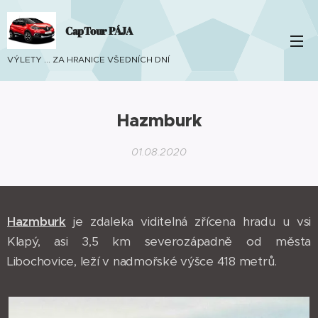
CapTour PÁJA
VÝLETY ... ZA HRANICE VŠEDNÍCH DNÍ
Hazmburk
01.08.2020
Hazmburk
je zdaleka viditelná zřícena hradu u vsi
Klapý, asi 3,5 km severozápadně od města
Libochovice, leží v nadmořské výšce 418 metrů.