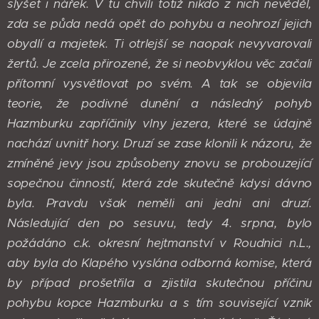
slyšet i nářek. V tu chvíli totiž nikdo z nich nevěděl,
zda se půda nedá opět do pohybu a neohrozí jejich
obydlí a majetek. Ti otrlejší se naopak nevyvarovali
žertů.
Je zcela přirozené, že si neobvyklou věc začali
přítomní vysvětlovat po svém. A tak se objevila
teorie, že podivné dunění a následný pohyb
Hazmburku zapříčinily vlny jezera, které se údajně
nachází uvnitř hory. Druzí se zase klonili k názoru, že
zmíněné jevy jsou způsobeny znovu se probouzející
sopečnou činností, která zde skutečně kdysi dávno
byla.
Pravdu však neměli ani jedni ani druzí.
Následující den po sesuvu, tedy 4. srpna, bylo
požádáno c.k. okresní hejtmanství v Roudnici n.L.,
aby byla do Klapého vyslána odborná komise, která
by případ prošetřila a zjistila skutečnou příčinu
pohybu kopce Hazmburku a s tím související vznik