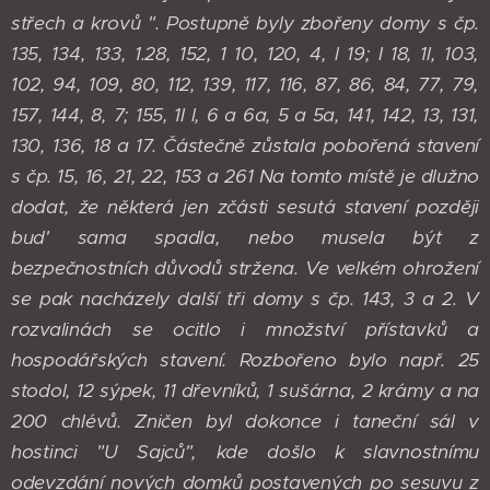
střech a krovů ". Postupně byly zbořeny domy s čp.
135, 134, 133, 1.28, 152, 1 10, 120, 4, l 19; I 18, 1l, 103,
102, 94, 109, 80, 112, 139, 117, 116, 87, 86, 84, 77, 79,
157, 144, 8, 7; 155, 1I l, 6 a 6a, 5 a 5a, 141, 142, 13, 131,
130, 136, 18 a 17. Částečně zůstala pobořená stavení
s čp. 15, 16, 21, 22, 153 a 261 Na tomto místě je dlužno
dodat, že některá jen zčásti sesutá stavení později
bud' sama spadla, nebo musela být z
bezpečnostních důvodů stržena. Ve velkém ohrožení
se pak nacházely další tři domy s čp. 143, 3 a 2. V
rozvalinách se ocitlo i množství přístavků a
hospodářských stavení. Rozbořeno bylo např. 25
stodol, 12 sýpek, 11 dřevníků, 1 sušárna, 2 krámy a na
200 chlévů. Zničen byl dokonce i taneční sál v
hostinci "U Sajců", kde došlo k slavnostnímu
odevzdání nových domků postavených po sesuvu z