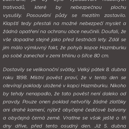
trativodů, které by nebezpečnou plochu
vysušily. Posouvání půdy se mezitím zastavilo.
Klapští tedy přestali na možné nebezpečí myslet a
žádná opatření na ochranu obce neučinili. Doufali, že
vše dopadne stejně jako před šestnácti lety. Zdál se
jim málo výmluvný fakt, že pohyb kopce Hazmburku
po sobě zanechal v zemi trhlinu o šířce 80 cm.
Dostavily se velikonoční svátky, Velký pátek 8. dubna
roku 1898. Místní pověst praví, že v tento den se
otevírají poklady uložené v kopci Hazmburku. Nikoho
by tehdy nenapadlo, že tato pověst není daleko od
pravdy. Pouze onen poklad netvořily žádné zlaťáky
ani drahé kamení, nýbrž obyčejné čedičové balvany
a obyčejná černá země. Vraťme se však ještě o tři
dny dříve, před tento osudný den. Již 5. dubna