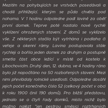
Mezitím na pohybujících se vrstvách posedávali a
chodili přihlížející. kterým se půda chvěla pod
nohama. V 1 hodinu odpoledne padl lavině za oběť
první domek. Teprve poté nastalo nové rychlé
vyklízení ohrožených stavení. Z domů se vyklízelo
vše. Z některých stačila být vytrhána i podlaha či
veřeje a okenní rámy. Lavina postupovala stále
rychleji a bořila jeden domek za druhým a postupně
smetla část obce ležící v místě od kostela k
Libochovicím. Druhý den, 12. dubna, ve 4 hodiny ráno
bylo již napočítáno na 50 rozbořených stavení. Mezi
nimi převládaly rolnické usedlosti. Odpoledne dosáhl
jejich počet konečného čísla 52 (celkový počet v obci
k roku 1900 činil 190 domů). Pro bližší představu,
jednalo se o čtyři řady domků, místo nichž bylo
možno nalézt "jen pestrou směsici roztrhaných