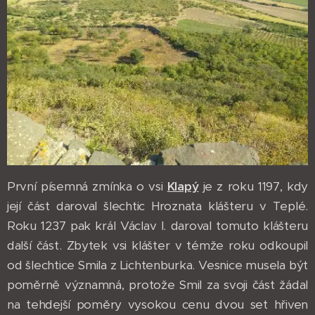
První písemná zmínka o vsi
Klapý
je z roku 1197, kdy
její část daroval šlechtic Hroznata klášteru v Teplé.
Roku 1237 pak král Václav I. daroval tomuto klášteru
další část. Zbytek vsi klášter v témže roku odkoupil
od šlechtice Smila z Lichtenburka. Vesnice musela být
poměrně významná, protože Smil za svoji část žádal
na tehdejší poměry vysokou cenu dvou set hřiven