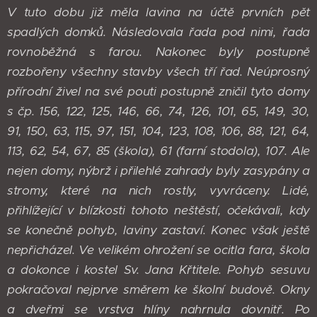
V tuto dobu již měla lavina na účtě prvních pět
spadlých domků. Následovala řada pod nimi, řada
rovnoběžná s farou. Nakonec byly postupně
rozbořeny všechny stavby všech tří řad. Neúprosný
přírodní živel na své pouti postupně zničil tyto domy
s čp. 156, 122, 125, 146, 66, 74, 126, 101, 65, 149, 30,
91, 150, 63, 115, 97, 151, 104, 123, 108, 106, 88, 121, 64,
113, 62, 54, 67, 85 (škola), 61 (farní stodola), 107. Ale
nejen domy, nýbrž i přilehlé zahrady byly zasypány a
stromy, které na nich rostly, vyvráceny. Lidé,
přihlížející v blízkosti tohoto neštěstí, očekávali, kdy
se konečně pohyb, laviny zastaví. Konec však ještě
nepřicházel. Ve velikém ohrožení se ocitla fara, škola
a dokonce i kostel Sv. Jana Křtitele. Pohyb sesuvu
pokračoval nejprve směrem ke školní budově. Okny
a dveřmi se vrstva hlíny nahrnula dovnitř. Po