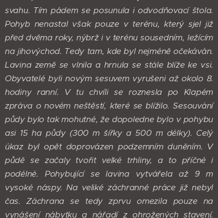
svahu. Tím pádem se posunula i odvodňovací štola.
Pohyb nenastal však pouze v terénu, který sjel již
před dvěma roky, nýbrž i v terénu sousedním, ležícím
na jihovýchod. Tedy tam, kde byl nejméně očekáván.
Lavina země se vlnila a hrnula se stále blíže ke vsi.
Obyvatelé byli novým sesuvem vyrušeni až okolo 8.
hodiny ranní. V tu chvíli se roznesla po Klapém
zpráva o novém neštěstí, které se blížilo. Sesouvání
půdy bylo tak mohutné, že dopoledne bylo v pohybu
asi 15 ha půdy (300 m šířky a 500 m délky). Celý
úkaz byl opět doprovázen podzemním duněním. V
půdě se začaly tvořit velké trhliny, a to příčné i
podélné. Pohybující se lavina vytvářela až 9 m
vysoké náspy. Na veliké záchranné práce již nebyl
čas. Záchrana se tedy zprvu omezila pouze na
vynášení nábytku a nářadí z ohrožených stavení.