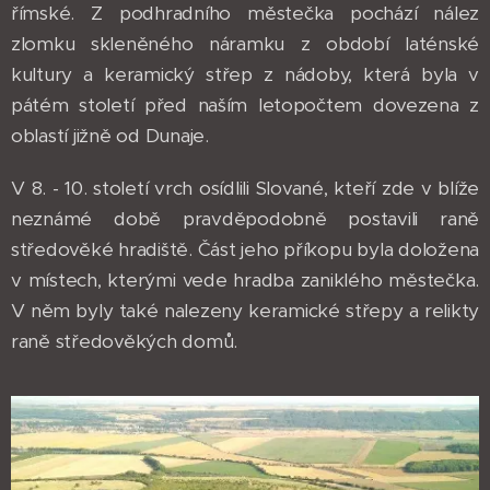
římské. Z podhradního městečka pochází nález
zlomku skleněného náramku z období laténské
kultury a keramický střep z nádoby, která byla v
pátém století před naším letopočtem dovezena z
oblastí jižně od Dunaje.
V 8. - 10. století vrch osídlili Slované, kteří zde v blíže
neznámé době pravděpodobně postavili raně
středověké hradiště. Část jeho příkopu byla doložena
v místech, kterými vede hradba zaniklého městečka.
V něm byly také nalezeny keramické střepy a relikty
raně středověkých domů.