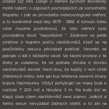
srážek 122 mm. Údaje o měření bychom teoreticky
mohli nalézt i v zápisech pocházejících ze samotného
Klapého. I zde se prováděla meteorologická měření,
a to konkrétně mezi lety 1879 - 1886. K tomuto faktu
však musíme podotknout, že tato měření byla
prováděna dosti "nepořádně ".
Závěrem se ještě
zmiňme o hojném počtu návštěvníků, kteří se na
pozůstatky sesuvu přicházeli podívat. Vesměs se
jednalo o lidi z blízkého okolí. Ve školní kronice z té
doby je uvedeno, že se jednalo zhruba o stovku
návštěvníků denně. Není divu, že každý z nich chtěl
zhlédnout místo, kde sjel kus hřebene severní strany
kopce Hazmburka. Vždyť pohybující se masa byla o
rozloze 7 200 m2 a hloubce 3 m. Na kolik dní se
Klapý stalo cílem návštěvníků není známo. Jelikož si
tento sesuv nevyžádal žádných obětí, a to ani na