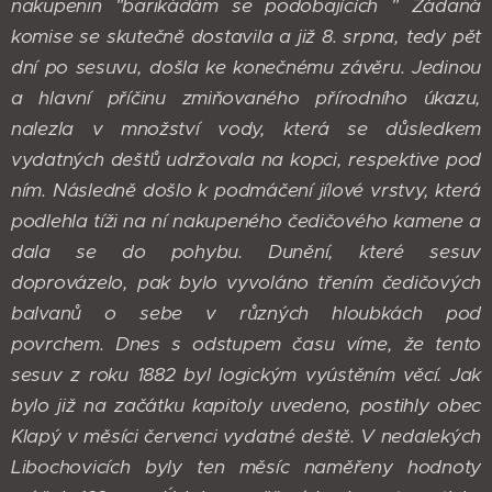
nakupenin "barikádám se podobajících " Žádaná
komise se skutečně dostavila a již 8. srpna, tedy pět
dní po sesuvu, došla ke konečnému závěru. Jedinou
a hlavní příčinu zmiňovaného přírodního úkazu,
nalezla v množství vody, která se důsledkem
vydatných dešťů udržovala na kopci, respektive pod
ním. Následně došlo k podmáčení jílové vrstvy, která
podlehla tíži na ní nakupeného čedičového kamene a
dala se do pohybu. Dunění, které sesuv
doprovázelo, pak bylo vyvoláno třením čedičových
balvanů o sebe v různých hloubkách pod
povrchem.
Dnes s odstupem času víme, že tento
sesuv z roku 1882 byl logickým vyústěním věcí. Jak
bylo již na začátku kapitoly uvedeno, postihly obec
Klapý v měsíci červenci vydatné deště. V nedalekých
Libochovicích byly ten měsíc naměřeny hodnoty