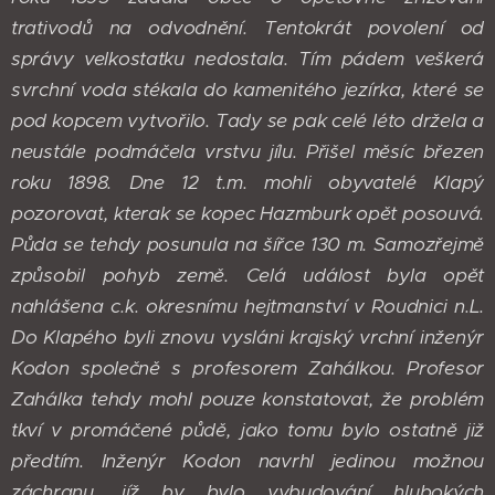
trativodů na odvodnění. Tentokrát povolení od
správy velkostatku nedostala. Tím pádem veškerá
svrchní voda stékala do kamenitého jezírka, které se
pod kopcem vytvořilo. Tady se pak celé léto držela a
neustále podmáčela vrstvu jílu. Přišel měsíc březen
roku 1898. Dne 12 t.m. mohli obyvatelé Klapý
pozorovat, kterak se kopec Hazmburk opět posouvá.
Půda se tehdy posunula na šířce 130 m. Samozřejmě
způsobil pohyb země. Celá událost byla opět
nahlášena c.k. okresnímu hejtmanství v Roudnici n.L.
Do Klapého byli znovu vysláni krajský vrchní inženýr
Kodon společně s profesorem Zahálkou. Profesor
Zahálka tehdy mohl pouze konstatovat, že problém
tkví v promáčené půdě, jako tomu bylo ostatně již
předtím. Inženýr Kodon navrhl jedinou možnou
záchranu, jíž by bylo vybudování hlubokých