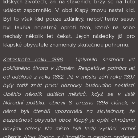
lidských životech, ani na staveních, brzy se na tuto
událost zapomnělo. V obci Klapý znovu nastal klid.
Byl to však klid pouze zdánlivý, neboť tento sesuv
byl takřka nepatrný oproti těm, které na sebe
nechaly několik let čekat. Jejich následky již pro
klapské obyvatele znamenaly skutečnou pohromu.
Katastrofa roku 1898
- Uplynulo šestnáct let
poklidného života v Klapém. Respektive patnáct let
od události z roku 1882. Již v měsíci září roku 1897
byly totiž znát první náznaky budoucího neštěstí.
Uběhlo několik dalších měsíců, když se v listě
Národní politika, objevil 8. března 1898 článek, v
němž byli čtenáři upozorněni na skutečnost, že
bezpečnost obyvatel obce Klapý je opět ohrožena
novými otřesy. Na místo byli tedy vysláni vrchní
inženýr Alois Kodon z Litoměřic a geolog profesor