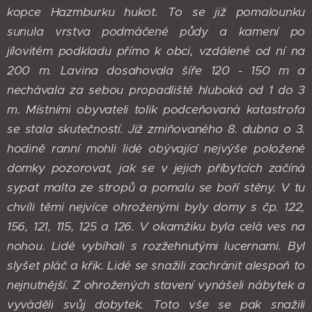
kopce Hazmburku hukot. To se již pomalounku
sunula vrstva podmáčené půdy a kamení po
jílovitém podkladu přímo k obci, vzdálené od ní na
200 m. Lavina dosahovala šíře 120 - 150 m a
nechávala za sebou propadliště hluboká od 1 do 3
m. Místními obyvateli tolik podceňovaná katastrofa
se stala skutečností. Již zmiňovaného 8. dubna o 3.
hodině ranní mohli lidé obývající nejvýše položené
domky pozorovat, jak se v jejich příbytcích začíná
sypat malta ze stropů a pomalu se boří stěny. V tu
chvíli těmi nejvíce ohroženými byly domy s čp. 122,
156, 121, 115, 125 a 126. V okamžiku byla celá ves na
nohou. Lidé vybíhali s rozžehnutými lucernami. Byl
slyšet pláč a křik. Lidé se snažili zachránit alespoň to
nejnutnější. Z ohrožených stavení vynášeli nábytek a
vyváděli svůj dobytek. Toto vše se pak snažili