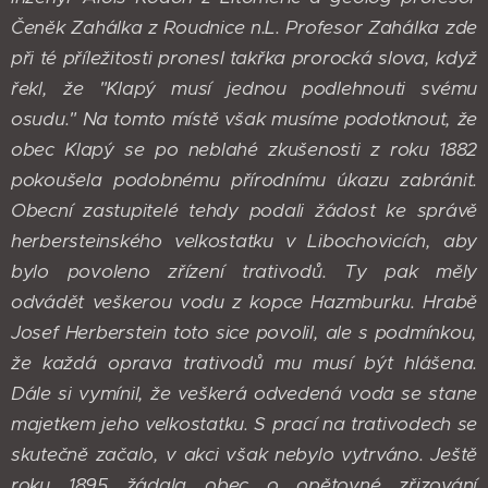
Čeněk Zahálka z Roudnice n.L. Profesor Zahálka zde
při té příležitosti pronesl takřka prorocká slova, když
řekl, že "Klapý musí jednou podlehnouti svému
osudu." Na tomto místě však musíme podotknout, že
obec Klapý se po neblahé zkušenosti z roku 1882
pokoušela podobnému přírodnímu úkazu zabránit.
Obecní zastupitelé tehdy podali žádost ke správě
herbersteinského velkostatku v Libochovicích, aby
bylo povoleno zřízení trativodů. Ty pak měly
odvádět veškerou vodu z kopce Hazmburku. Hrabě
Josef Herberstein toto sice povolil, ale s podmínkou,
že každá oprava trativodů mu musí být hlášena.
Dále si vymínil, že veškerá odvedená voda se stane
majetkem jeho velkostatku. S prací na trativodech se
skutečně začalo, v akci však nebylo vytrváno. Ještě
roku 1895 žádala obec o opětovné zřizování