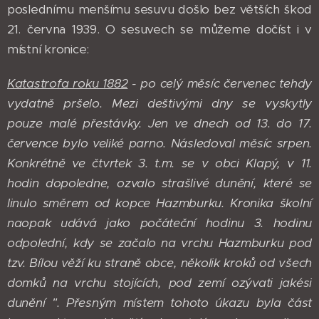
poslednímu menšímu sesuvu došlo bez větších škod
21. června 1939. O sesuvech se můžeme dočíst i v
místní kronice:
Katastrofa roku 1882
- po celý měsíc červenec tehdy
vydatně pršelo.
Mezi deštivými dny se vyskytly
pouze malé přestávky. Jen ve dnech od 13. do 17.
července bylo veliké parno.
Následoval měsíc srpen.
Konkrétně ve čtvrtek 3. t.m. se v obci Klapý, v 11.
hodin dopoledne, ozvalo strašlivé dunění, které se
linulo směrem od kopce Hazmburku. Kronika školní
naopak udává jako počáteční hodinu 3. hodinu
odpolední, kdy se začalo na vrchu Hazmburku pod
tzv. Bílou věží ku straně obce, několik kroků od všech
domků na vrchu stojících, pod zemí ozývati jakési
dunění ". Přesným místem tohoto úkazu byla část