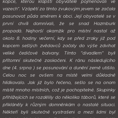
kopce, kterou klapští obyvatelé pojmenovali ve
vazech". Vzápětí za tímto zvukovým jevem se začala
posunovat půda směrem k obci. Její obyvatelé se v
první chvíli domnívali, že se snad Hazmburk
propadá.
Nejhorší okamžik pro místní nastal až
okolo 8. hodiny večerní, kdy se před zraky již pod
kopcem sešlých zvědavců začaly do výše zdvihat
veliké čedičové balvany. Tímto "divadlem" byli
přítomní skutečně zaskočeni. K ránu následujícího
dne (4. srpna ) se posunování a dunění země utišilo.
Celou noc se ovšem na místě velmi důkladně
hlídkovalo.
Jak již bylo řečeno, sešlo se na onom
místě mnoho místních, což je pochopitelné. Skupinky
přihlížejících se rozdělily do několika táborů, které se
přikláněly k různým domněnkám o nastalé situaci.
Někteří byli skutečně vystrašeni a mezi lidmi byl