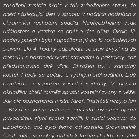
zasažení zůstala škola v tak zuboženém stavu, že
hned následující den v sobotu v nočních hodinách s
ohromným rachotem spadla. Nepředbíhejme však
událostem a vraťme se opět o den dříve. Okolo 12.
hodiny polední bylo napočítáno již na 15 rozbořených
stavení. Do 4. hodiny odpolední se stav zvýšil na 25
domků i s hospodářskými staveními a přístavky, což
představovalo dvě ulice. Ohrožen byl i samotný
kostel. I tady se začalo s rychlým stěhováním. Lidé
rozebírali a vynášeti kostelní varhany. V prvním
okamžiku chtěli rovněž spustit kostelní zvony z věže.
Jak ale poznamenal místní farář, "naštěstí nebylo lan
". Blížící se lavina nakonec nabrala jiný směr oproti
původnímu. Nyní proud zamířil k silnici vedoucí do
Libochovic, což bylo šikmo od kostela. Srovnatelné
štěstí měl i samotný příbytek faráře P. Urbana. Zde