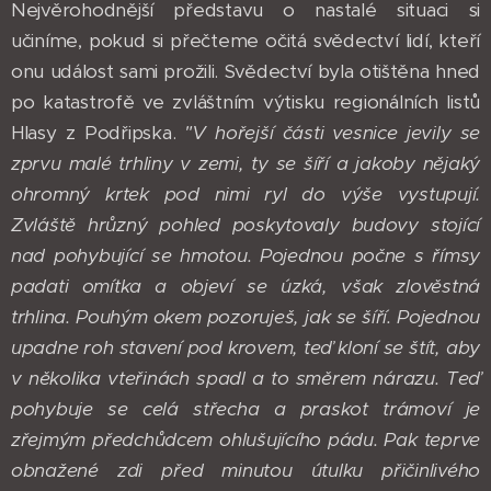
Nejvěrohodnější představu o nastalé situaci si
učiníme, pokud si přečteme očitá svědectví lidí, kteří
onu událost sami prožili. Svědectví byla otištěna hned
po katastrofě ve zvláštním výtisku regionálních listů
Hlasy z Podřipska.
"V hořejší části vesnice jevily se
zprvu malé trhliny v zemi, ty se šíří a jakoby nějaký
ohromný krtek pod nimi ryl do výše vystupují.
Zvláště hrůzný pohled poskytovaly budovy stojící
nad pohybující se hmotou. Pojednou počne s římsy
padati omítka a objeví se úzká, však zlověstná
trhlina. Pouhým okem pozoruješ, jak se šíří. Pojednou
upadne roh stavení pod krovem, teď kloní se štít, aby
v několika vteřinách spadl a to směrem nárazu. Teď
pohybuje se celá střecha a praskot trámoví je
zřejmým předchůdcem ohlušujícího pádu. Pak teprve
obnažené zdi před minutou útulku přičinlivého