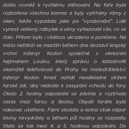
došlo rovněž k rychlému stěhování. Na faře byla
rozbořena všechna kamna a byly vytrhány rámy z
oken, takže vypadala jako po "vyrabování". Lidé
vynesli veškerý nábytek a okny vyhazovali vše, co se
dalo. Přitom bylo i všelicos ukradeno a poničeno. Na
místo neštěstí se mezitím během dne dostavil krajský
vrchní inženýr Kodon společně s okresním
hejtmanem Loulou, který zprávu o katastrofě
okamžitě telefonoval do Prahy na místodržitelství.
Inženýr Kodon ihned nařídil neodkladné stržení
farské zdi, aby nedošlo k zasypání vchodu do fary.
Okolo 2. hodiny odpolední se zdvihla a roztrhala
cesta mezi farou a školou. Obydlí faráře bylo
nakonec ušetřeno. Farní stodola a kolna však nápor
laviny nevydržely a během půl hodiny se rozpadly.
Stalo se tak mezi 4. a 5. hodinou odpolední. Do