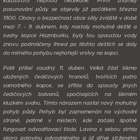
katastrofa nepřišla nečekaně. První známky
posunování půdy se objevily již počátkem března
1900. Obavy o bezpečnost obce sílily zvláště v době
mezi 7. - 9. dubnem, kdy nastaly mohutné deště a
svahy kopce Hazmburku, byly tou spoustou vody
znovu podmáčeny. Ihned po těchto deštích se daly
do mírného pohybu nejhořejší vrstvy na kopci.
Poté přišel osudný 11. duben. Velká část šikmo
uložených čedičových hranolů, tvořících patro
samotného kopce, se zřítila do spousty jiných
čedičových balvanů, spočívajících na šikmém
kluzkém svahu. Tímto nárazem nastal nový mohutný
pohyb půdy. Pohyb byl zaznamenán na východní
straně, patrně v místech, kde začala špatně
fungovat odvodňovací štola. Lavina s sebou strhla
skoro polovinu odvodněného a již dříve strženého