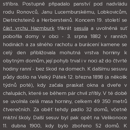
stříbra. Postupně připadalo panství pod nadvládu
rodu Ronovců, Janu Lucemburskému, Lobkovicům,
Dietrichsteinů a Herbersteinů. Koncem 19. století se
část vrchu Hazmburk
třikrát
sesula
a uvolněná suť
pobořila domy v obci - 3. srpna 1882 v ranních
hodinách a za silného rachotu a burácení kamene se
celý den přibližovala mohutná vrstva horniny k
obytným domům, její pohyb trval i v noci až do čtvrté
hodiny ranní - bez škod na domech. K dalšímu sesuvu
půdy došlo na Velký Pátek 12. března 1898 (a několik
týdnů poté), kdy začala praskat okna a dveře v
chalupách, které se během pár chvil zřítily. V té době
se uvolnila celá masa horniny, celkem 49 350 metrů
čtverečních. Za oběť tehdy padlo 32 domů, včetně
místní školy. Další sesuv byl pak opět na Velikonoce
11. dubna 1900, kdy bylo zbořeno 52 domů. K