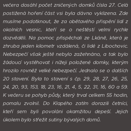
večera dosáhl počet zničených domků čísla 27. Celá
postižená hoření část vsi byla dávno vyklizena. Zde
musíme podotknout, že za obětavého přispění lidí z
okolních vesnic, kteří se o neštěstí velmi rychle
dozvěděli. Na pomoc přispěchali ze Lkáně, která je
zhruba jeden kilometr vzdálená, či lidé z Libochovic.
Nebezpečí však ještě nebylo zažehnáno, a tak bylo
žádoucí vystěhovat i nížeji položené domky, kterým
hrozilo rovněž velké nebezpečí. Jednalo se o dalších
20 stavení. Byla to stavení s čp. 29, 28, 27, 26, 25,
24, 20, 93, 153, 18, 23, 16, 21, 4, 5, 22, 31, 16, 60 a 59.
K večeru se pohyb půdy, který trval celkem 55 hodin,
pomalu zvolnil. Do Klapého zatím dorazili četníci,
kteří sem byli povoláni okamžitou depeší. Jejich
úkolem bylo střežit sutiny bývalých domů.