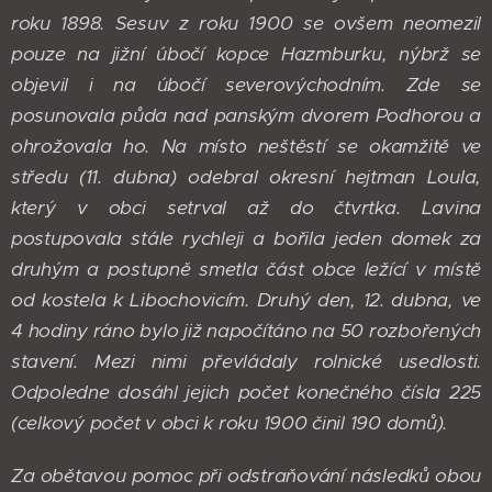
roku 1898. Sesuv z roku 1900 se ovšem neomezil
pouze na jižní úbočí kopce Hazmburku, nýbrž se
objevil i na úbočí severovýchodním. Zde se
posunovala půda nad panským dvorem Podhorou a
ohrožovala ho. Na místo neštěstí se okamžitě ve
středu (11. dubna) odebral okresní hejtman Loula,
který v obci setrval až do čtvrtka. Lavina
postupovala stále rychleji a bořila jeden domek za
druhým a postupně smetla část obce ležící v místě
od kostela k Libochovicím. Druhý den, 12. dubna, ve
4 hodiny ráno bylo již napočítáno na 50 rozbořených
stavení. Mezi nimi převládaly rolnické usedlosti.
Odpoledne dosáhl jejich počet konečného čísla 225
(celkový počet v obci k roku 1900 činil 190 domů).
Za obětavou pomoc při odstraňování následků obou