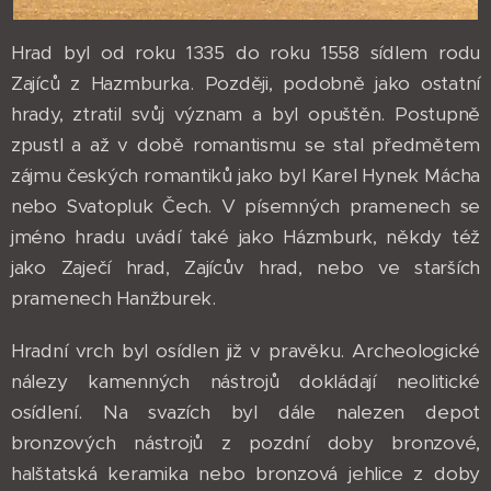
Hrad byl od roku 1335 do roku 1558 sídlem rodu
Zajíců z Hazmburka. Později, podobně jako ostatní
hrady, ztratil svůj význam a byl opuštěn. Postupně
zpustl a až v době romantismu se stal předmětem
zájmu českých romantiků jako byl Karel Hynek Mácha
nebo Svatopluk Čech. V písemných pramenech se
jméno hradu uvádí také jako Házmburk, někdy též
jako Zaječí hrad, Zajícův hrad, nebo ve starších
pramenech Hanžburek.
Hradní vrch byl osídlen již v pravěku. Archeologické
nálezy kamenných nástrojů dokládají neolitické
osídlení. Na svazích byl dále nalezen depot
bronzových nástrojů z pozdní doby bronzové,
halštatská keramika nebo bronzová jehlice z doby