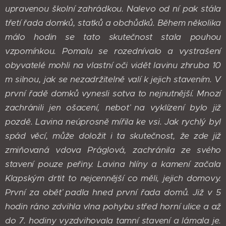
upravenou školní zahrádkou. Nalevo od ní pak stála
třetí řada domků, statků a obchůdků. Během několika
málo hodin se tato skutečnost stala pouhou
vzpomínkou. Pomalu se rozednívalo a vystrašení
obyvatelé mohli na vlastní oči vidět lavinu zhruba 10
m silnou, jak se nezadržitelně valí k jejich stavením. V
první řadě domků vynesli sotva to nejnutnější. Mnozí
zachránili jen ošacení, neboť na vyklízení bylo již
pozdě. Lavina neúprosně mířila ke vsi. Jak rychlý byl
spád věcí, může doložit i ta skutečnost, že zde již
zmiňovaná vdova Práglová, zachránila ze svého
stavení pouze peřiny. Lavina hlíny a kamení začala
Klapským drtit to nejcennější co měli, jejich domovy.
První za oběť padla hned první řada domů. Již v 5
hodin ráno zdvihla vlna pohybu střed horní ulice a až
do 7. hodiny vyzdvihovala tamní stavení a lámala je.