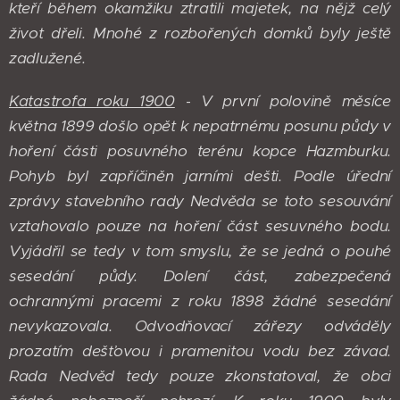
kteří během okamžiku ztratili majetek, na nějž celý
život dřeli. Mnohé z rozbořených domků byly ještě
zadlužené.
Katastrofa roku 1900
-
V první polovině měsíce
května 1899 došlo opět k nepatrnému posunu půdy v
hoření části posuvného terénu kopce Hazmburku.
Pohyb byl zapříčiněn jarními dešti. Podle úřední
zprávy stavebního rady Nedvěda se toto sesouvání
vztahovalo pouze na hoření část sesuvného bodu.
Vyjádřil se tedy v tom smyslu, že se jedná o pouhé
sesedání půdy. Dolení část, zabezpečená
ochrannými pracemi z roku 1898 žádné sesedání
nevykazovala. Odvodňovací zářezy odváděly
prozatím dešťovou i pramenitou vodu bez závad.
Rada Nedvěd tedy pouze zkonstatoval, že obci