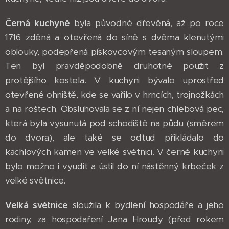
Černá kuchyně
byla původně dřevěná, až po roce
1716 zděná a otevřená do síně s dvěma klenutými
oblouky, podepřená pískovcovým tesaným sloupem.
Ten byl pravděpodobně druhotně použit z
protějšího kostela. V kuchyni bývalo uprostřed
otevřené ohniště, kde se vařilo v hrncích, trojnožkách
a na roštech. Obsluhovala se z ní nejen chlebová pec,
která byla vysunutá pod schodiště na půdu (směrem
do dvora), ale také se odtud přikládalo do
kachlových kamen ve velké světnici. V černé kuchyni
bylo možno i vyudit a ústil do ní nástěnný krbeček z
velké světnice.
Velká světnice
sloužila k bydlení hospodáře a jeho
rodiny, za hospodaření Jana Hroudy (před rokem