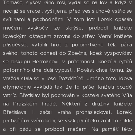
Tomáše, slyšev ráno mši, vydal se na lov a když v
noci již se vracel, vyšli jemu před ves sluhové vstříc se
svítilnami a pochodněmi. V tom lotr Lorek opásán
mečem vyskočiv ze skrýše, probodl knížete
loveckým oštěpem zrovna do střev. Věrní knížete
přispěvše, vytáhli hrot z polomrtvého těla pána
svého, tohoto odnesli do Zbečna, kdež vyzpovídav
se biskupu Heřmanovi, v přítomnosti kněží a rytířů
potomního dne duši vypustil. Pověst chce tomu, že
vražda stala se v lese Pozdětíně. Jméno toto lidová
etymologie vykládá tak, že lid přišel knížeti pozdě
vstříc. Břetislav byl pochován v kostele svatého Víta
na Pražském hradě. Někteří z družiny knížete
Břetislava II. začali vraha pronásledovat. Lorek,
prchající na svém koni, se však při útěku zřítil do rokle
a při pádu se probodl mečem. Na paměť této