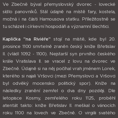
Ve Zbečně býval přemyslovský dvorec - lovecké
sídlo panovníků. Stál údajně na místě fary, kostela,
možná i na části Hamousova statku. Příležitostně se
tu scházeli i církevní hospodáři a významní šlechtici.
Kaplička "na Riviéře"
stojí na místě, kde byl 20.
prosince 1100 smrtelně zraněn český kníže Břetislav
II. (vládl 1092 - 1100). Nejstarší syn prvního českého
krále Vratislava II. se vracel z lovu na dvorec ve
Zbečně. Údajně si na něj počíhal vrah jménem Lorek,
kterého si najali Vršovci (mezi Přemyslovci a Vršovci
byl odvěký mocensko politický spor). Kníže na
následky zranění zemřel o dva dny později. Dle
letopisce Kosmy, zemřelého roku 1125, proběhl
atentát takto: kníže Břetislav II. meškal o vánocích
roku 1100 na lovech ve Zbečně. O virgilii svatého