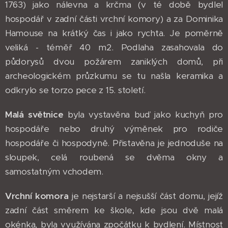
1763) jako nálevna a krčma (v té době bydlel
hospodář v zadní části vrchní komory) a za Dominika
Hamouse na krátký čas i jako rychta. Je poměrně
veliká - téměř 40 m2. Podlaha zasahovala do
půdorysů dvou požárem zaniklých domů, při
archeologickém průzkumu se tu našla keramika a
odkrylo se torzo pece z 15. století.
Malá světnice
byla vystavěna buď jako kuchyň pro
hospodáře nebo druhý výměnek pro rodiče
hospodáře či hospodyně. Přistavěna je jednoduše na
sloupek, celá roubená se dvěma okny a
samostatným vchodem.
Vrchní komora
je nejstarší a nejsušší část domu, jejíž
zadní část směrem ke škole, kde jsou dvě malá
okénka, byla využívána zpočátku k bydlení. Místnost