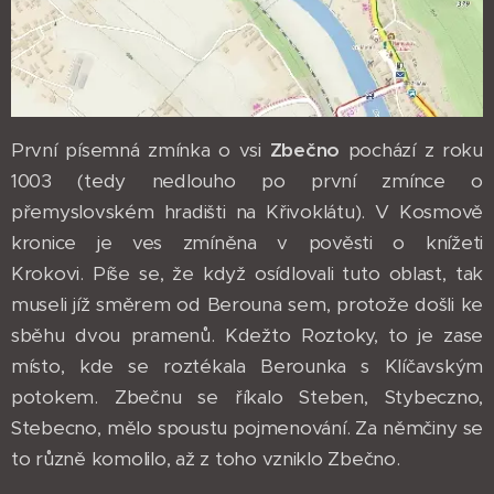
První písemná zmínka o vsi
Zbečno
pochází z roku
1003 (tedy nedlouho po první zmínce o
přemyslovském hradišti na Křivoklátu). V Kosmově
kronice je ves zmíněna v pověsti o knížeti
Krokovi. Píše se, že když osídlovali tuto oblast, tak
museli jíž směrem od Berouna sem, protože došli ke
sběhu dvou pramenů. Kdežto Roztoky, to je zase
místo, kde se roztékala Berounka s Klíčavským
potokem. Zbečnu se říkalo Steben, Stybeczno,
Stebecno, mělo spoustu pojmenování. Za němčiny se
to různě komolilo, až z toho vzniklo Zbečno.