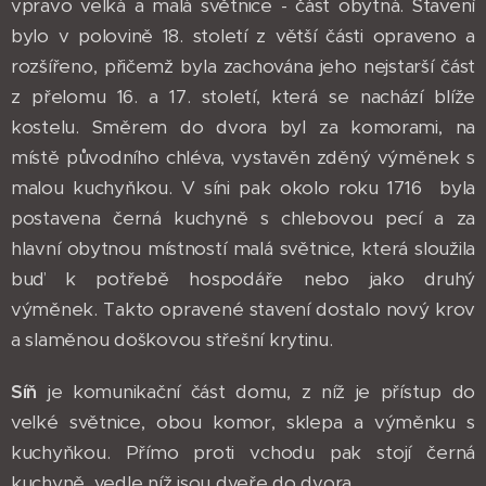
vpravo velká a malá světnice - část obytná. Stavení
bylo v polovině 18. století z větší části opraveno a
rozšířeno, přičemž byla zachována jeho nejstarší část
z přelomu 16. a 17. století, která se nachází blíže
kostelu. Směrem do dvora byl za komorami, na
místě původního chléva, vystavěn zděný výměnek s
malou kuchyňkou. V síni pak okolo roku 1716 byla
postavena černá kuchyně s chlebovou pecí a za
hlavní obytnou místností malá světnice, která sloužila
buď k potřebě hospodáře nebo jako druhý
výměnek. Takto opravené stavení dostalo nový krov
a slaměnou doškovou střešní krytinu.
Síň
je komunikační část domu, z níž je přístup do
velké světnice, obou komor, sklepa a výměnku s
kuchyňkou. Přímo proti vchodu pak stojí černá
kuchyně, vedle níž jsou dveře do dvora.