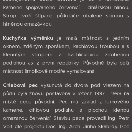
kamene spojovaného červenicí - cihlářskou hlínou.
Strop tvoří štípané půlkuláče obalené slámou s
hliněnou omazávkou.
Kuchyňka výměnku
je malá místnost s jedním
oknem, zděným sporákem, kachlovou troubou a s
klenutým stropem a kachličkovou zdobenou
podlahou asi z první republiky. Původně byla celá
místnost šmolkově modře vymalovaná.
Chlebová pec
vysunutá do dvora pod vlezem na
půdu byla znovu postavena v letech 1997 - 1998 na
místě pece původní. Pec má základ z lomového
kamene, cihlovou podlahu a plochou klenbu
omazanou červenicí. Stavbu pece provedli Ing. Petr
Volf dle projektu Doc. Ing. Arch. Jiřího Škabrdy. Pec