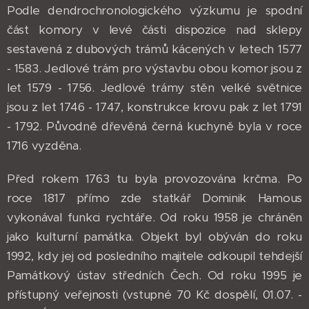
Podle dendrochronologického výzkumu je spodní
část komory v levé části dispozice nad sklepy
sestavená z dubových trámů kácených v letech 1577
- 1583. Jedlové trám pro výstavbu obou komor jsou z
let 1579 - 1756. Jedlové trámy stěn velké světnice
jsou z let 1746 - 1747, konstrukce krovu pak z let 1791
- 1792. Původně dřevěná černá kuchyně byla v roce
1716 vyzděna.
Před rokem 1763 tu byla provozována krčma. Po
roce 1817 přímo zde statkář Dominik Hamous
vykonával funkci rychtáře. Od roku 1958 je chráněn
jako kulturní památka. Objekt byl obýván do roku
1992, kdy jej od posledního majitele odkoupil tehdejší
Památkový ústav středních Čech. Od roku 1995 je
přístupný veřejnosti (vstupné 70 Kč dospělí, 01.07. -