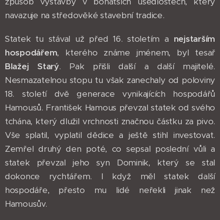
způsob výstavby v bohatších usedlostech, který
navazuje na středověké stavební tradice.
Statek tu stával už před 16. stoletím a
nejstarším
hospodářem
, kterého známe jménem, byl tesař
Blažej Starý
. Pak přišli další a další majitelé.
Nesmazatelnou stopu tu však zanechaly od poloviny
18. století dvě generace vynikajících hospodářů
Hamousů. František Hamous převzal statek od svého
tchána, který dlužil vrchnosti značnou částku za pivo.
Vše splatil, vyplatil dědice a ještě stihl investovat.
Zemřel druhý den poté, co sepsal poslední vůli a
statek převzal jeho syn Dominik, který se stal
dokonce rychtářem. I když měl statek další
hospodáře, přesto mu lidé neřekli jinak než
Hamousův.