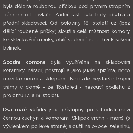
byla dělena roubenou příčkou pod prvním stropním
trámem od pavlače. Zadní část byla tedy obytná a
přední skladovací. Od poloviny 18. století už (bez
dělící roubené příčky) sloužila celá místnost komory
ke skladování mouky, obilí, sedraného peří a k sušení
bylinek.
Spodní komora
byla využívána na skladování
keramiky, nářadí, postrojů a jako jakási spižírna, něco
mezi komorou a sklepem. Jsou zde nejstarší stropní
trámy v domě - ze 16.století - nesoucí podlahu z
přelomu 17. a 18. století.
Dva malé sklípky
jsou přístupny po schodišti mezi
černou kuchyní a komorami. Sklípek vrchní - menší (s
výklenkem po levé straně) sloužil na ovoce, zeleninu,