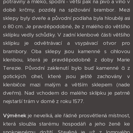
potraviny a mléko, spodní - větší pak na pivo a víno v
době krčmy, později na spížování brambor. Mezi
sklepy byly dveře a původní podlaha byla hlouběji asi
o 80 cm. Je pravděpodobné, že z malého do většího
sklípku vedly schůdky. V zadní klenbové části většího
sklípku je odvětrávací a vsypávací otvor pro
brambory. Oba sklepy jsou kamenné s cihlovou
klenbou, která je pravděpodobně z doby Marie
Terezie. Původní zaklenutí bylo buď kamenné či z
gotických cihel, které jsou ještě zachovány v
klenbičce mazi malým a větším sklepem (nade
dveřmi). Nad vchodem do malého sklípku je patrně
nejstarší trám v domě z roku 1577.
Výměnek
je nevelká, ale řádně prosvětlená místnost,
která sloužila starému hospodáři a jeho ženě ke
spokojenému dožití. Stavěná je už z lomového