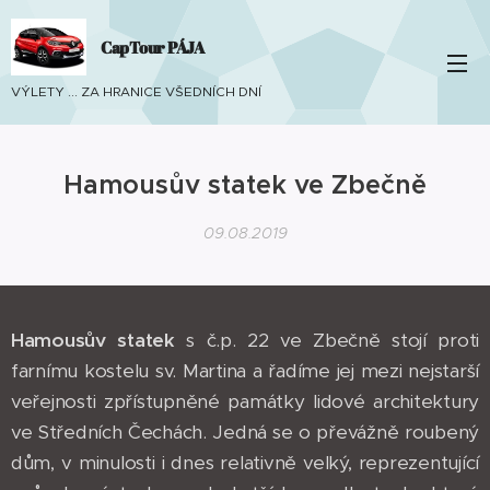
CapTour PÁJA
VÝLETY ... ZA HRANICE VŠEDNÍCH DNÍ
Hamousův statek ve Zbečně
09.08.2019
Hamousův statek
s č.p. 22 ve Zbečně stojí proti
farnímu kostelu sv. Martina a řadíme jej mezi nejstarší
veřejnosti zpřístupněné památky lidové architektury
ve Středních Čechách. Jedná se o převážně roubený
dům, v minulosti i dnes relativně velký, reprezentující