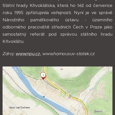
Státní hrady Křivoklátska, která ho též od července
roku 1995 zpřístupnila veřejnosti. Nyní je ve správě
Národního památkového ústavu - územního
odborného pracoviště středních Čech v Praze jako
samostatný referát pod správou státního hradu
Křivoklátu.
Zdroj:
www.npu.cz,
www.hamousuv-statek.cz