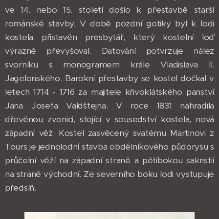
ve 14. nebo 15. století došlo k přestavbě starší
románské stavby. V době pozdní gotiky byl k lodi
kostela přistavěn presbytář, který kostelní loď
výrazně převyšoval. Datování potvrzuje nález
svorníku s monogramem krále Vladislava II.
Jagelonského. Barokní přestavby se kostel dočkal v
letech 1714 - 1716 za majitele křivoklátského panství
Jana Josefa Valdštejna. V roce 1831 nahradila
dřevěnou zvonici, stojící v sousedství kostela, nová
západní věž. Kostel zasvěcený svatému Martinovi z
Tours je jednolodní stavba obdélníkového půdorysu s
průčelní věží na západní straně a pětibokou sakristií
na straně východní. Ze severního boku lodi vystupuje
předsíň.