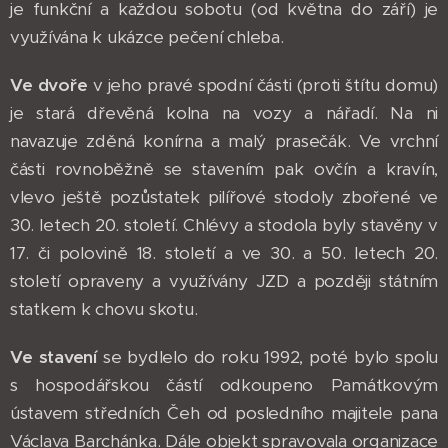
je funkční a každou sobotu (od května do září) je
využívána k ukázce pečení chleba.
Ve dvoře
v jeho pravé spodní části (proti štítu domu)
je stará dřevěná kolna na vozy a nářadí. Na ni
navazuje zděná konírna a malý prasečák. Ve vrchní
části rovnoběžně se stavením pak ovčín a kravín,
vlevo ještě pozůstatek pilířové stodoly zbořené ve
30. letech 20. století. Chlévy a stodola byly stavěny v
17. či polovině 18. století a ve 30. a 50. letech 20.
století opraveny a využívány JZD a později státním
statkem k chovu skotu.
Ve stavení
se bydlelo do roku 1992, poté bylo spolu
s hospodářskou částí odkoupeno Památkovým
ústavem středních Čeh od posledního majitele pana
Václava Barchánka. Dále objekt spravovala organizace