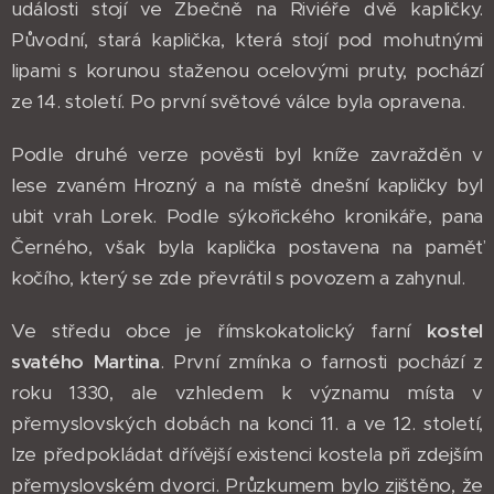
události stojí ve Zbečně na Riviéře dvě kapličky.
Původní, stará kaplička, která stojí pod mohutnými
lipami s korunou staženou ocelovými pruty, pochází
ze 14. století. Po první světové válce byla opravena.
Podle druhé verze pověsti byl kníže zavražděn v
lese zvaném Hrozný a na místě dnešní kapličky byl
ubit vrah Lorek. Podle sýkořického kronikáře, pana
Černého, však byla kaplička postavena na paměť
kočího, který se zde převrátil s povozem a zahynul.
Ve středu obce je římskokatolický farní
kostel
svatého Martina
. První zmínka o farnosti pochází z
roku 1330, ale vzhledem k významu místa v
přemyslovských dobách na konci 11. a ve 12. století,
lze předpokládat dřívější existenci kostela při zdejším
přemyslovském dvorci. Průzkumem bylo zjištěno, že