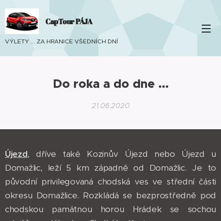
CapTour PÁJA
VÝLETY ... ZA HRANICE VŠEDNÍCH DNÍ
Do roka a do dne ...
21.06.2020
Újezd
, dříve také Kozinův Újezd nebo Újezd u
Domažlic, leží 5 km západně od Domažlic. Je to
původní privilegovaná chodská ves ve střední části
okresu Domažlice. Rozkládá se bezprostředně pod
chodskou památnou horou Hrádek se sochou