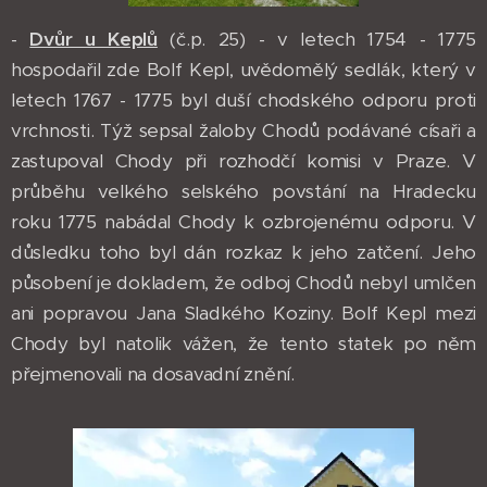
-
Dvůr u Keplů
(č.p. 25) - v letech 1754 - 1775
hospodařil zde Bolf Kepl, uvědomělý sedlák, který v
letech 1767 - 1775 byl duší chodského odporu proti
vrchnosti. Týž sepsal žaloby Chodů podávané císaři a
zastupoval Chody při rozhodčí komisi v Praze. V
průběhu velkého selského povstání na Hradecku
roku 1775 nabádal Chody k ozbrojenému odporu. V
důsledku toho byl dán rozkaz k jeho zatčení. Jeho
působení je dokladem, že odboj Chodů nebyl umlčen
ani popravou Jana Sladkého Koziny. Bolf Kepl mezi
Chody byl natolik vážen, že tento statek po něm
přejmenovali na dosavadní znění.