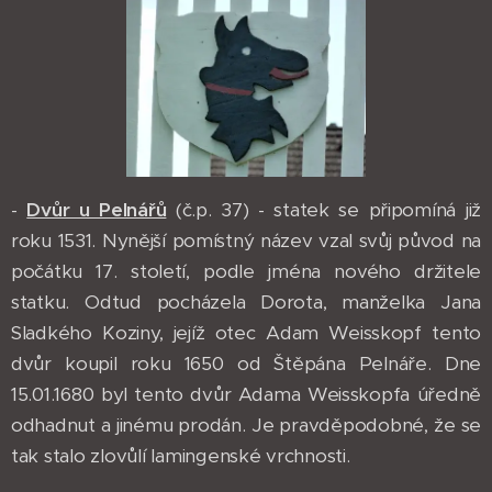
-
Dvůr u Pelnářů
(č.p. 37) - statek se připomíná již
roku 1531. Nynější pomístný název vzal svůj původ na
počátku 17. století, podle jména nového držitele
statku. Odtud pocházela Dorota, manželka Jana
Sladkého Koziny, jejíž otec Adam Weisskopf tento
dvůr koupil roku 1650 od Štěpána Pelnáře. Dne
15.01.1680 byl tento dvůr Adama Weisskopfa úředně
odhadnut a jinému prodán. Je pravděpodobné, že se
tak stalo zlovůlí lamingenské vrchnosti.