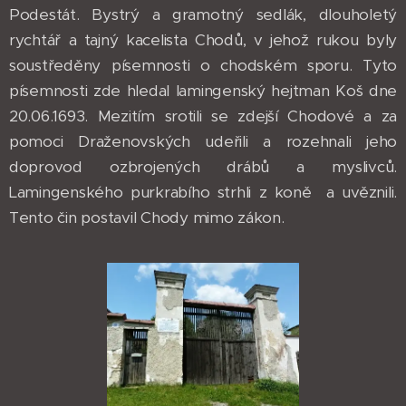
Podestát. Bystrý a gramotný sedlák, dlouholetý
rychtář a tajný kacelista Chodů, v jehož rukou byly
soustředěny písemnosti o chodském sporu. Tyto
písemnosti zde hledal lamingenský hejtman Koš dne
20.06.1693. Mezitím srotili se zdejší Chodové a za
pomoci Draženovských udeřili a rozehnali jeho
doprovod ozbrojených drábů a myslivců.
Lamingenského purkrabího strhli z koně a uvěznili.
Tento čin postavil Chody mimo zákon.