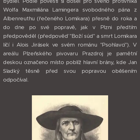
bydlel. Podle pověsti si došel pro svého protivníka
Wolfa Maxmiliána Lamingera svobodného pána z
Albenreuthu (řečeného Lomikara) přesně do roka a
do dne po své popravě, jak v Plzni předtím
předpověděl (předpověď "Boží súd" a smrt Lomikara
líčí i Alois Jirásek ve svém románu "Psohlavci"). V
areálu Plzeňského pivovaru Prazdroj je pamětní
deskou označeno místo poblíž hlavní brány, kde Jan
Sladký těsně před svou popravou oběšením
odpočíval.