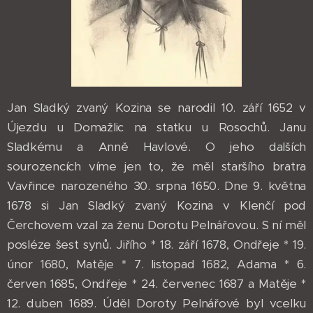
Jan Sladký zvaný Kozina se narodil 10. září 1652 v
Újezdu u Domažlic na statku u Rosochů. Janu
Sladkému a Anně Havlové. O jeho dalších
sourozencích víme jen to, že měl staršího bratra
Vavřince narozeného 30. srpna 1650. Dne 9. května
1678 si Jan Sladký zvaný Kozina v Klenčí pod
Čerchovem vzal za ženu Dorotu Pelnářovou. S ní měl
posléze šest synů. Jiřího * 18. září 1678, Ondřeje * 19.
únor 1680, Matěje * 7. listopad 1682, Adama * 6.
červen 1685, Ondřeje * 24. červenec 1687 a Matěje *
12. duben 1689. Úděl Doroty Pelnářové byl vcelku