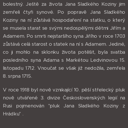
bolestný. Ještě za života Jana Sladkého Koziny jim
zemřeli čtyři synové. Po popravě Jana Sladkého
Koziny na ní zůstává hospodaření na statku, o který
se musela starat se svými nedospělými dětmi Jiřím a
Adamem. Po smrti nejstaršího syna Jiřího v roce 1703
zůstává celá starost o statek na ní s Adamem. Jediné,
co ji mohlo na sklonku života potěšit, byla svatba
posledního syna Adama s Markétou Ledvinovou 15.
listopadu 1712. Vnoučat se však již nedožila, zemřela
8. srpna 1715.
V roce 1918 byl nově vznikající 10. pěší střelecký pluk
nově utvářené 3. divize Československých legií na
Rusi pojmenován "pluk Jana Sladkého Koziny z
Hrádku" .