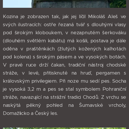
Kozina je zobrazen tak, jak jej líčil Mikoláš Aleš ve
svých ilustracích: ostře řezaná tvář s dlouhými vlasy
pod širokým kloboukem, v nezapnutém šerkováku
(dlouhém světlém kabátu) má košili, postava je dále
oděna v praštěnkách (žlutých kožených kalhotách
pod kolena) s širokým pásem a ve vysokých botách.
V pravé ruce drží čakan, tradiční nástroj chodské
stráže, v levé, přitisknuté na hruď, pergamen s
královským privilegiem. Při noze mu sedí pes. Socha
je vysoká 3,2 m a pes se stal symbolem Pohraniční
stráže, navazující na strážní tradici Chodů. Z vrchu se
naskýtá pěkný pohled na Šumavské vrcholy,
Domažlicko a Český les.