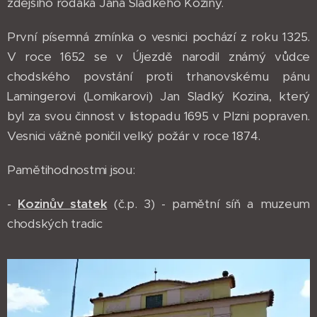
zdejšího rodáka Jana Sladkého Koziny.
První písemná zmínka o vesnici pochází z roku 1325.
V roce 1652 se v Újezdě narodil známý vůdce
chodského povstání proti trhanovskému pánu
Lamingerovi (Lomikarovi) Jan Sladký Kozina, který
byl za svou činnost v listopadu 1695 v Plzni popraven.
Vesnici vážně poničil velký požár v roce 1874.
Pamětihodnostmi jsou:
-
Kozinův statek
(č.p. 3) - pamětní síň a muzeum
chodských tradic