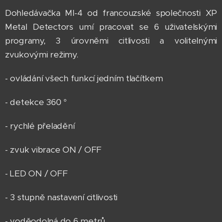
Dohledávačka MI-4 od francouzské společnosti XP
Metal Detectors umí pracovat se 6 uživatelskými
programy, 3 úrovněmi citlivosti a volitelnými
zvukovými režimy.
- ovládání všech funkcí jedním tlačítkem
- detekce 360 °
- rychlé přeladění
- zvuk vibrace ON / OFF
- LED ON / OFF
- 3 stupně nastavení citlivosti
- voděodolná do 6 metrů