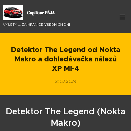
CapTour PÁJA
VÝLETY ... ZA HRANICE VŠEDNÍCH DNÍ
Detektor The Legend od Nokta
Makro a dohledávačka nálezů
XP
MI-4
31.08.2024
Detektor The Legend (Nokta
Makro)