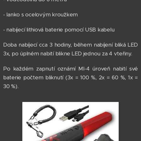
- lanko s ocelovým kroužkem
- nabíjecí lithiová baterie pomocí USB kabelu
Doba nabíjecí cca 3 hodiny, během nabíjení bliká LED
3x, po úplném nabití blikne LED jednou za 4 vteřiny.
Po každém zapnutí oznámí MI-4 úroveň nabití své
baterie počtem bliknutí (3x = 100 %, 2x = 60 %, 1x =
30 %).