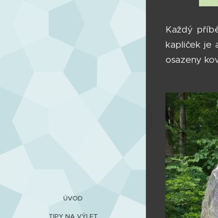
Každý příbě
kapliček je
osazeny kov
ÚVOD
TIPY NA VÝLET