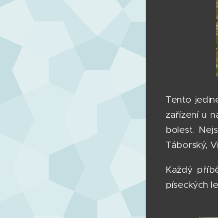
Tento jedin
zařízení u n
bolest. Nej
Táborský, Vi
Každý příbě
píseckých l