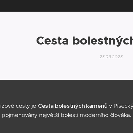
Cesta bolestný
23.06.2023
Cesta bolestných kamenů
ížové cesty je
v Písecký
u pojmenovány největší bolesti moderního člověka.