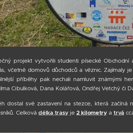
ečný projekt vytvořili studenti písecké Obchodní a
ás, včetně domovů důchodců a věznic. Zajímaly je p
silnější příběhy pak nechali namluvit známými he
lma Cibulková, Dana Kolářová, Ondřej Vetchý či Da
h dostal své zastavení na stezce, která začíná 
délka trasy
2 kilometry
trvá
esníků. Celková
je
a
cc