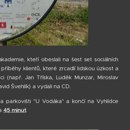
kademie, kteří obeslali na šest set sociálních
říběhy klientů, které zrcadlí lidskou úzkost a
rci (např. Jan Tříska, Luděk Munzar, Miroslav
vid Švehlík) a vydali na CD.
na parkovišti "U Vodáka" a končí na Vyhlídce
45 minut
a
.