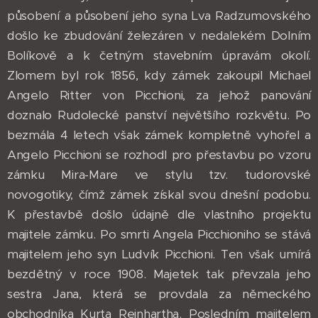
působení a působení jeho syna Lva Radzumovského
došlo ke zbudování železáren v nedalekém Dolním
Bolíkově a k četným stavebním úpravám okolí.
Zlomem byl rok 1856, kdy zámek zakoupil Michael
Angelo Ritter von Picchioni, za jehož panování
doznalo Rudolecké panství největšího rozkvětu. Po
bezmála 4 letech však zámek kompletně vyhořel a
Angelo Picchioni se rozhodl pro přestavbu po vzoru
zámku Mira-Mare ve stylu tzv. tudorovské
novogotiky, čímž zámek získal svou dnešní podobu.
K přestavbě došlo údajně dle vlastního projektu
majitele zámku. Po smrti Angela Picchioniho se stává
majitelem jeho syn Ludvík Picchioni. Ten však umírá
bezdětný v roce 1908. Majetek tak převzala jeho
sestra Jana, která se provdala za německého
obchodníka Kurta Reinhartha. Posledním majitelem