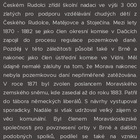
Českém Rudolci zřídil školní nadaci ve výši 3 000
zlatých pro podporu vzdělávání chudých dětí z
Českého Rudolce, Matějovce a Stoječína. Mezi lety
1870 - 1882 se jako člen okresní komise v Dačicích
zapojil do procesu regulace pozemkové daně.
Později v této záležitosti působil také v Brně a
nakonec jako člen ústřední komise ve Vídni. Měl
údajně nemalé zásluhy na tom, že Morava nakonec
nebyla pozemkovou daní nepřiměřeně zatěžována.
V roce 1871 byl zvolen poslancem Moravského
zemského sněmu, kde zasedal až do roku 1883. Patřil
do tábora německých liberálů. S návrhy vystupoval
sporadicky. Nadále si však udržoval velký zájem o
věci komunální. Byl členem Moravskoslezské
společnosti pro povznesení orby v Brně a dalších
podobných spolků, podílel se také na vzniku