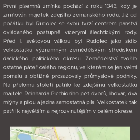
První písemná zmínka pochází z roku 1343, kdy je
zmiňován majetek zdejšího zemanského rodu. Již od
počátku byl Rudolec se svou tvrzí centrem panství
ovládaného postupně vícerými šlechtickými rody.
Před I. světovou válkou byl Rudolec jako sídlo
velkostatku významným zemědělským střediskem
dačického politického okresu. Zemědělství tvořilo
ostatně páteř celého regionu, ve kterém se jen velmi
pomalu a obtížně prosazovaly průmyslové podniky.
Na přelomu století patřilo ke zdejšímu velkostatku
majitele Reinharda Picchioniho pět dvorů, lihovar, dva
mlýny s pilou a jedna samostatná pila. Velkostatek tak
patřil k největším a nejrozvinutějším v celém okrese.