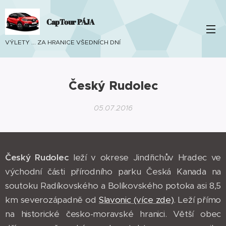
CapTour PÁJA
VÝLETY ... ZA HRANICE VŠEDNÍCH DNÍ
Český Rudolec
05.07.2016
Český Rudolec
leží v okrese Jindřichův Hradec ve
východní části přírodního parku Česká Kanada na
soutoku Radíkovského a Bolíkovského potoka asi 8,5
km severozápadně od
Slavonic (více zde)
. Leží přímo
na historické česko-moravské hranici. Větší obec