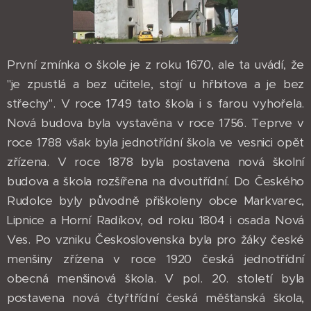
První zmínka o škole je z roku 1670, ale ta uvádí, že
"je zpustlá a bez učitele, stojí u hřbitova a je bez
střechy". V roce 1749 tato škola i s farou vyhořela.
Nová budova byla vystavěna v roce 1756. Teprve v
roce 1788 však byla jednotřídní škola ve vesnici opět
zřízena. V roce 1878 byla postavena nová školní
budova a škola rozšířena na dvoutřídní. Do Českého
Rudolce byly původně přiškoleny obce Markvarec,
Lipnice a Horní Radíkov, od roku 1804 i osada Nová
Ves. Po vzniku Československa byla pro žáky české
menšiny zřízena v roce 1920 česká jednotřídní
obecná menšinová škola. V pol. 20. století byla
postavena nová čtyřtřídní česká měšťanská škola,