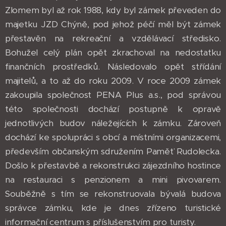
Zlomem byl až rok 1988, kdy byl zámek převeden do
majetku JZD Chýně, pod jehož péčí měl být zámek
přestavěn na rekreační a vzdělávací středisko.
Bohužel celý plán opět zkrachoval na nedostatku
finančních prostředků. Následovalo opět střídání
majitelů, a to až do roku 2009. V roce 2009 zámek
zakoupila společnost PENA Plus a.s., pod správou
této společnosti dochází postupně k opravě
jednotlivých budov náležejících k zámku. Zároveň
dochází ke spolupráci s obcí a místními organizacemi,
především občanským sdružením Paměť Rudolecka.
Došlo k přestavbě a rekonstrukci zájezdního hostince
na restauraci s penzionem a mini pivovarem.
Souběžně s tím se rekonstruovala bývalá budova
správce zámku, kde je dnes zřízeno turistické
informační centrum s příslušenstvím pro turisty.