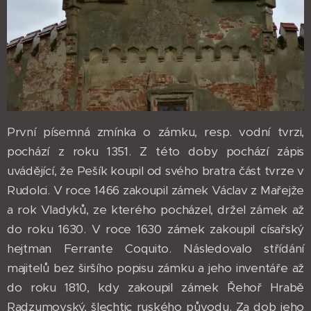
První písemná zmínka o zámku, resp. vodní tvrzi,
pochází z roku 1351. Z této doby pochází zápis
uvádějící, že Pešík koupil od svého bratra část tvrze v
Rudolci. V roce 1466 zakoupil zámek Václav z Mařejže
a rok Vladyků, ze kterého pocházel, držel zámek až
do roku 1630. V roce 1630 zámek zakoupil císařský
hejtman Ferrante Coquito. Následovalo střídání
majitelů bez širšího popisu zámku a jeho inventáře až
do roku 1810, kdy zakoupil zámek Řehoř Hrabě
Radzumovský, šlechtic ruského původu. Za dob jeho