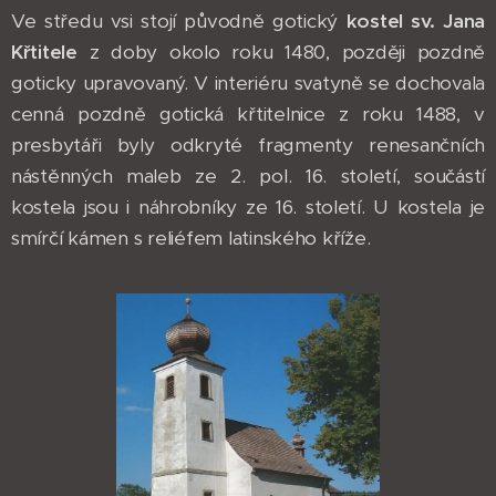
Ve středu vsi stojí původně gotický
kostel sv. Jana
Křtitele
z doby okolo roku 1480, později pozdně
goticky upravovaný. V interiéru svatyně se dochovala
cenná pozdně gotická křtitelnice z roku 1488, v
presbytáři byly odkryté fragmenty renesančních
nástěnných maleb ze 2. pol. 16. století, součástí
kostela jsou i náhrobníky ze 16. století. U kostela je
smírčí kámen s reliéfem latinského kříže.