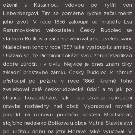
oženil s Katarinou, vdovou po rytíři von
Liebenbergovi. Tím se poměrně rychle začal měnit
jeho život. V roce 1856 zakoupil od hraběte Lva
Razumovského velkostatek Český Rudolec se
statkem Bolíkov a začal se věnovat jeho zvelebování.
Následkem toho v roce 1857 také vystoupil z armády.
Ukázalo se, že Picchioni dokáže svou ženijní kvalifikaci
dobře zúročit i v civilu. Nejvíce je dnes znám díky
zásadní přestavbě zámku Český Rudolec, k němuž
přistoupil po požáru v roce 1860. Kromě toho
zveleboval celé českorudolecké údolí, a to jak po
stránce hospodářské, tak i po stránce rekreační
(stavba rozhledny nad obcí). Vypracoval rovněž
projekt na obnovu poutního kostela Montserrat,
stojícího nedaleko Bolíkova u obce Mutná. Stavitelství
po určitou dobu na jižní Moravě také vyučoval. V