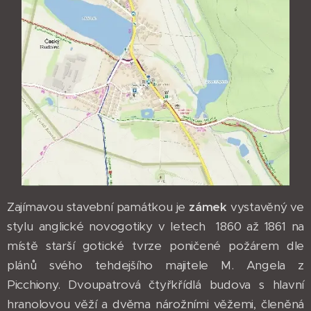
Zajímavou stavební památkou je
zámek
vystavěný ve
stylu anglické novogotiky v letech 1860 až 1861 na
místě starší gotické tvrze poničené požárem dle
plánů svého tehdejšího majitele M. Angela z
Picchiony. Dvoupatrová čtyřkřídlá budova s hlavní
hranolovou věží a dvěma nárožními věžemi, členěná