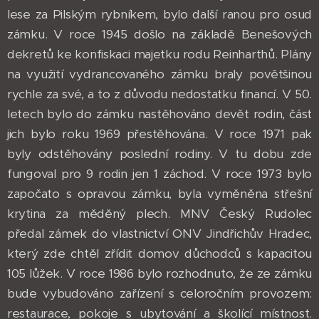
lese za Pilským rybníkem, bylo další ranou pro osud
zámku. V roce 1945 došlo na základě Benešových
dekretů ke konfiskaci majetku rodu Reinharthů. Plány
na využití vydrancovaného zámku braly povětšinou
rychle za své, a to z důvodu nedostatku financí. V 50.
letech bylo do zámku nastěhováno devět rodin, část
jich bylo roku 1969 přestěhována. V roce 1971 pak
byly odstěhovány poslední rodiny. V tu dobu zde
fungoval pro 9 rodin jen 1 záchod. V roce 1973 bylo
započato s opravou zámku, byla vyměněna střešní
krytina za měděný plech. MNV Český Rudolec
předal zámek do vlastnictví ONV Jindřichův Hradec,
který zde chtěl zřídit domov důchodců s kapacitou
105 lůžek. V roce 1986 bylo rozhodnuto, že ze zámku
bude vybudováno zařízení s celoročním provozem:
restaurace, pokoje s ubytování a školící místnost.