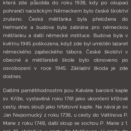
která zde působila do roku 1938, kdy po okupaci
pohraničí nacistickým Německem bylo české školství
zrušeno. Česká měšťanka byla přeložena do
Heřmanče a budova byla zabrána pro německou
měšťanku a další německé instituce. Budova byla v
květnu 1945 poškozena, když zde byl umístěn lazaret
německého zajateckého tábora. České školství v
obecné a měšťanské škole bylo obnoveno po
osvobození v roce 1945. Základní škoda je zde
dodnes.
Dalšími pamětihodnostmi jsou Kalvárie barokní kaple
sv. Kříže, vystavěná roku 1761 jako ukončení křížové
cesty, dnes slouží jako hřbitovní kaple. Na návsi je sv.
Jan Nepomucký z roku 1736, u cesty do Valtínova P.
Marie z roku 1748, další sloup se sochou P. Marie z 1.