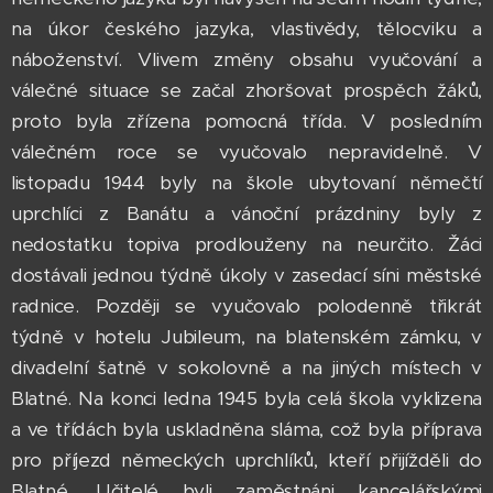
na úkor českého jazyka, vlastivědy, tělocviku a
náboženství. Vlivem změny obsahu vyučování a
válečné situace se začal zhoršovat prospěch žáků,
proto byla zřízena pomocná třída. V posledním
válečném roce se vyučovalo nepravidelně. V
listopadu 1944 byly na škole ubytovaní němečtí
uprchlíci z Banátu a vánoční prázdniny byly z
nedostatku topiva prodlouženy na neurčito. Žáci
dostávali jednou týdně úkoly v zasedací síni městské
radnice. Později se vyučovalo polodenně třikrát
týdně v hotelu Jubileum, na blatenském zámku, v
divadelní šatně v sokolovně a na jiných místech v
Blatné. Na konci ledna 1945 byla celá škola vyklizena
a ve třídách byla uskladněna sláma, což byla příprava
pro příjezd německých uprchlíků, kteří přijížděli do
Blatné. Učitelé byli zaměstnáni kancelářskými