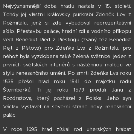
Nejvýznamnější doba hradu nastala v 15. století.
Tehdy jej vlastnil královský purkrabí Zdeněk Lev z
Rožmitálu, jenž si zde vybudoval reprezentativní
sídlo. Přestavbu paláce, hradní zdi a vodního příkopu
vedl Benedikt Ried z Piestingu (zvaný též Benedikt
Rejt z Pístova) pro Zdeňka Lva z Rožmitálu, pro
něhož byla vyzdobena také Zelená světnice, jeden z
prvních světských interiérů s nástěnnou malbou ve
stylu renesančního umění. Po smrti Zdeňka Lva roku
1535 přešel hrad roku 1541 do majetku rodu
Šternberků. Ti jej roku 1579 prodali Janu z
Rozdražova, který pocházel z Polska. Jeho syn
Václav vystavěl na severní straně nový renesanční
palác.
V roce 1695 hrad získal rod uherských hrabat