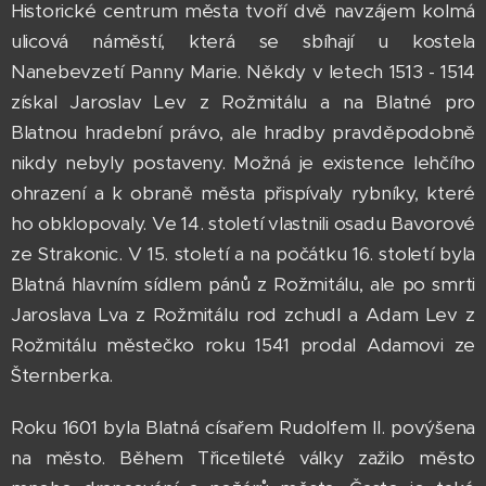
Historické centrum města tvoří dvě navzájem kolmá
ulicová náměstí, která se sbíhají u kostela
Nanebevzetí Panny Marie. Někdy v letech 1513 - 1514
získal Jaroslav Lev z Rožmitálu a na Blatné pro
Blatnou hradební právo, ale hradby pravděpodobně
nikdy nebyly postaveny. Možná je existence lehčího
ohrazení a k obraně města přispívaly rybníky, které
ho obklopovaly. Ve 14. století vlastnili osadu Bavorové
ze Strakonic. V 15. století a na počátku 16. století byla
Blatná hlavním sídlem pánů z Rožmitálu, ale po smrti
Jaroslava Lva z Rožmitálu rod zchudl a Adam Lev z
Rožmitálu městečko roku 1541 prodal Adamovi ze
Šternberka.
Roku 1601 byla Blatná císařem Rudolfem II. povýšena
na město. Během Třicetileté války zažilo město