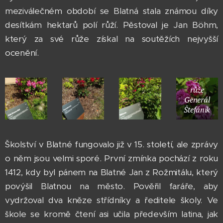
meziválečném období se Blatná stala známou díky
desítkám hektarů polí růží. Pěstoval je Jan Böhm,
který za své růže získal na soutěžích nejvyšší
ocenění.
růže
Generál
Štefánik
Školství v Blatné fungovalo již v 15. století, ale zprávy
o něm jsou velmi sporé. První zmínka pochází z roku
1412, kdy byl pánem na Blatné Jan z Rožmitálu, který
povýšil Blatnou na město. Pověřil faráře, aby
vydržoval dva kněze střídníky a ředitele školy. Ve
škole se kromě čtení asi učila především latina, jak