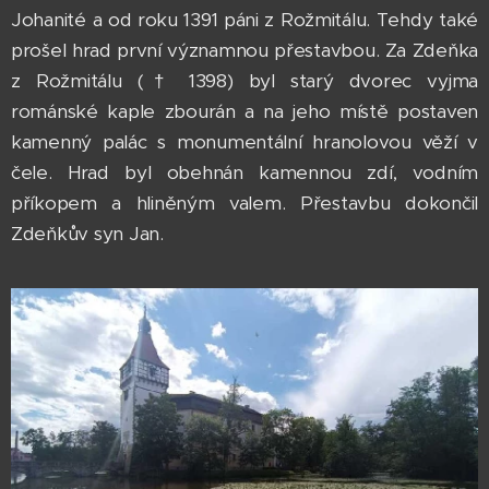
Johanité a od roku 1391 páni z Rožmitálu. Tehdy také
prošel hrad první významnou přestavbou. Za Zdeňka
z Rožmitálu († 1398) byl starý dvorec vyjma
románské kaple zbourán a na jeho místě postaven
kamenný palác s monumentální hranolovou věží v
čele. Hrad byl obehnán kamennou zdí, vodním
příkopem a hliněným valem. Přestavbu dokončil
Zdeňkův syn Jan.