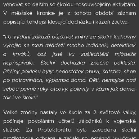
věnovat se dalším se školou nesouvisejícím aktivitám.
V městské kronice je z tohoto období záznam
popisující tehdejší klesající docházku i kázeň žactva:
"
Po vydání zákazů půjčovat knihy ze školní knihovny
vyrojilo se mezi mládeží mnoho indiánek, detektivek
a krváků, což jistě ku zušlechtění mládeže
nepřispívalo. Školní docházka značně poklesla.
Příčiny poklesu byly: nedostatek obuvi, šatstva, shon
po potravinách, výpomoc doma. Děti, nemajíce nad
sebou pevné ruky otcovy, polevily v kázni jak doma,
tak i ve škole.
"
Velké změny nastaly ve škole za 2. světové války,
počínaje povoláním učitelů záložníků k vojenské
službě. Za Protektorátu byla zavedena školní
protiletecká ochrana a začalo se povinně vyučovat