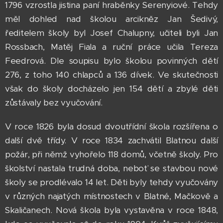
1796 vzrostla jistina paní hraběnky Serenyiové. Tehdy
měl dohled nad školou arcikněz Jan Šedivý,
ředitelem školy byl Josef Chalupny, učiteli byli Jan
Rossbach, Matěj Fiala a ruční práce učila Tereza
Feedrová. Dle soupisu bylo školou povinných dětí
276, z toho 140 chlapců a 136 dívek. Ve skutečnosti
však do školy docházelo jen 154 dětí a zbylé děti
zůstávaly bez vyučování.
V roce 1826 byla dosud dvoutřídní škola rozšířena o
další dvě třídy. V roce 1834 zachvátil Blatnou další
požár, při němž vyhořelo 118 domů, včetně školy. Pro
školství nastala trudná doba, neboť se stavbou nové
školy se prodlévalo 14 let. Děti byly tehdy vyučovány
v různých najatých místnostech v Blatné, Mačkově a
Skaličanech. Nová škola byla vystavěna v roce 1848,