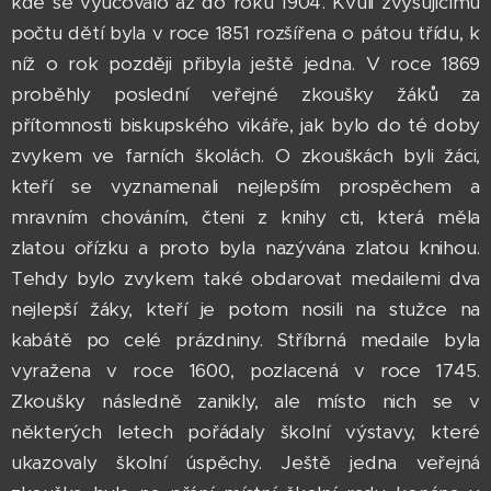
kde se vyučovalo až do roku 1904. Kvůli zvyšujícímu
počtu dětí byla v roce 1851 rozšířena o pátou třídu, k
níž o rok později přibyla ještě jedna. V roce 1869
proběhly poslední veřejné zkoušky žáků za
přítomnosti biskupského vikáře, jak bylo do té doby
zvykem ve farních školách. O zkouškách byli žáci,
kteří se vyznamenali nejlepším prospěchem a
mravním chováním, čteni z knihy cti, která měla
zlatou ořízku a proto byla nazývána zlatou knihou.
Tehdy bylo zvykem také obdarovat medailemi dva
nejlepší žáky, kteří je potom nosili na stužce na
kabátě po celé prázdniny. Stříbrná medaile byla
vyražena v roce 1600, pozlacená v roce 1745.
Zkoušky následně zanikly, ale místo nich se v
některých letech pořádaly školní výstavy, které
ukazovaly školní úspěchy. Ještě jedna veřejná