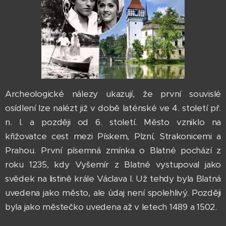
Archeologické nálezy ukazují, že první souvislé
osídlení lze nalézt již v době laténské ve 4. století př.
n. l. a později od 6. století. Město vzniklo na
křižovatce cest mezi Pískem, Plzní, Strakonicemi a
Prahou. První písemná zmínka o Blatné pochází z
roku 1235, kdy Vyšemír z Blatné vystupoval jako
svědek na listině krále Václava I. Už tehdy byla Blatná
uvedena jako město, ale údaj není spolehlivý. Později
byla jako městečko uvedena až v letech 1489 a 1502.