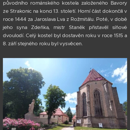
původního románského kostela založeného Bavory
ze Strakonic na konci 13. století. Horní část dokončili v
roce 1444 za Jaroslava Lva z Rožmitálu. Poté, v době
jeho syna Zdeňka, mistr Staněk přistavěl síňové
dvoulodí. Celý kostel byl dostavěn roku v roce 1515 a
8. září stejného roku byl vysvěcen.