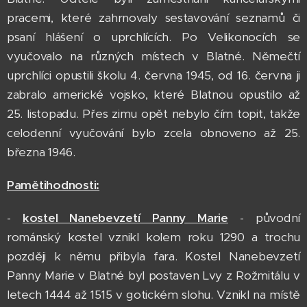
pracemi, které zahrnovaly sestavování seznamů či
psaní hlášení o uprchlících. Po Velikonocích se
vyučovalo na různých místech v Blatné. Němečtí
uprchlíci opustili školu 4. června 1945, od 16. června ji
zabralo americké vojsko, které Blatnou opustilo až
25. listopadu. Přes zimu opět nebylo čím topit, takže
celodenní vyučování bylo zcela obnoveno až 25.
března 1946.
Pamětihodnosti:
-
kostel Nanebevzetí Panny Marie
- původní
románský kostel vznikl kolem roku 1290 a trochu
později k němu přibyla fara. Kostel Nanebevzetí
Panny Marie v Blatné byl postaven Lvy z Rožmitálu v
letech 1444 až 1515 v gotickém slohu. Vznikl na místě