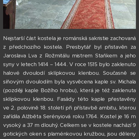
Nejstarší část kostela je románská sakristie zachovaná
z předchozího kostela. Presbytář byl přistavěn za
Jaroslava Lva z Rožmitálu mistrem Staňkem a jeho
syny v letech 1414 – 1444. V roce 1515 bylo zaklenuto
halové dvoulodí sklípkovou klenbou. Současně se
síňovým dvoulodím byla vysvěcena kaple sv. Michala
(později kaple Božího hrobu), která je též zaklenuta
sklípkovou klenbou. Fasády této kaple přestavěny
ve 2. polovině 18. století při přístavbě ambitu, kterou
zařídila Alžběta Serényiová roku 1764. Kostel je 16 m
vysoký a 37 m dlouhý. Celkem se v kostele nachází 9
gotických oken s plaménkovou kružbou, jsou děleny