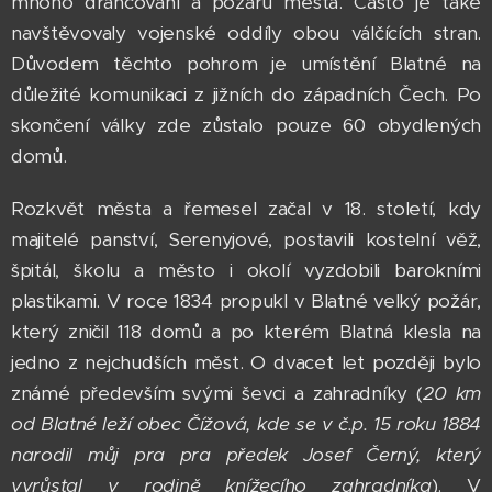
mnoho drancování a požárů města. Často je také
navštěvovaly vojenské oddíly obou válčících stran.
Důvodem těchto pohrom je umístění Blatné na
důležité komunikaci z jižních do západních Čech. Po
skončení války zde zůstalo pouze 60 obydlených
domů.
Rozkvět města a řemesel začal v 18. století, kdy
majitelé panství, Serenyjové, postavili kostelní věž,
špitál, školu a město i okolí vyzdobili barokními
plastikami. V roce 1834 propukl v Blatné velký požár,
který zničil 118 domů a po kterém Blatná klesla na
jedno z nejchudších měst. O dvacet let později bylo
známé především svými ševci a zahradníky (
20 km
od Blatné leží obec Čížová, kde se v č.p. 15 roku 1884
narodil můj pra pra předek Josef Černý, který
vyrůstal v rodině knížecího zahradníka
). V