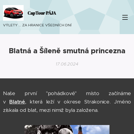
CapTour PÁJA
VÝLETY ... ZA HRANICE VŠEDNÍCH DNÍ
Blatná a Šíleně smutná princezna
17.06.2024
Naše první "pohádkové" místo začínáme
v
Blatné
,
která leží v okrese Strakonice. Jméno
získala od blat, mezi nimiž byla založena.