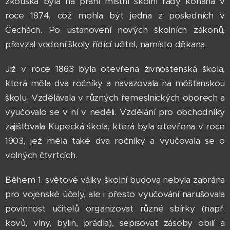
zkouška byla na přání místní školní rady konána v
roce 1874, což mohla být jedna z posledních v
Čechách. Po ustanovení nových školních zákonů,
převzal vedení školy řídící učitel, namísto děkana.
Již v roce 1863 byla otevřena živnostenská škola,
která měla dva ročníky a navazovala na měšťanskou
školu. Vzdělávala v různých řemeslnických oborech a
vyučovalo se v ní v neděli. Vzdělání pro obchodníky
zajišťovala Kupecká škola, která byla otevřena v roce
1903, jež měla také dva ročníky a vyučovala se o
volných čtvrtcích.
Během 1. světové války školní budova nebyla zabrána
pro vojenské účely, ale i přesto vyučování narušovala
povinnost učitelů organizovat různé sbírky (např.
kovů, vlny, bylin, prádla), sepisovat zásoby obilí a