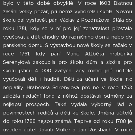
bylo v této době obvyklé. V roce 1603 Blatnou
zasáhl velký požár, při němž vyhořela i škola. Novou
školu dal vystavět pán Václav z Rozdražova. Stála do
roku 1751, kdy se v ní pro její zchátralost přestalo
vyučovat a děti chodily do radničního domu nebo do
panského domu. S výstavbou nové školy se začalo v
roce 1761, kdy paní Marie Alžběta hraběnka
Serenyiová zakoupila pro školu dům a složila pro
školu jistinu 4 000 zlatých, aby mimo jiné učitelé
vyučovali děti i hudbě. Děti za učení ve škole nic
neplatily. Hraběnka Serenyiová pro ně v roce 1763
založila nadační fond z něhož dostávali odměny za
nejlepší prospěch. Také vydala výborný řád o
povinnostech rodičů a dětí ke škole. Jména učitelů
do roku 1788 nejsou známá. Teprve od roku 1788 je
uveden učitel Jakub Müller a Jan Rossbach. V roce