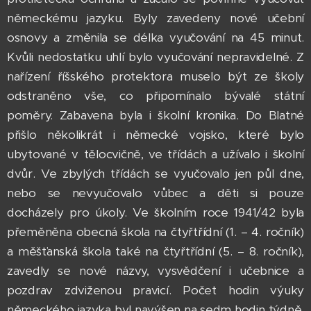
německému jazyku. Byly zavedeny nové učební
osnovy a změnila se délka vyučování na 45 minut.
Kvůli nedostatku uhlí bylo vyučování nepravidelné. Z
nařízení říšského protektora muselo být ze školy
odstraněno vše, co připomínalo bývalé státní
poměry. Zabavena byla i školní kronika. Do Blatné
přišlo několikrát i německé vojsko, které bylo
ubytované v tělocvičně, ve třídách a užívalo i školní
dvůr. Ve zbylých třídách se vyučovalo jen půl dne,
nebo se nevyučovalo vůbec a děti si pouze
docházely pro úkoly. Ve školním roce 1941/42 byla
přeměněna obecná škola na čtyřtřídní (1. – 4. ročník)
a měšťanská škola také na čtyřtřídní (5. – 8. ročník),
zavedly se nové názvy, vysvědčení i učebnice a
pozdrav zdviženou pravicí. Počet hodin výuky
německého jazyka byl navýšen na sedm hodin týdně,