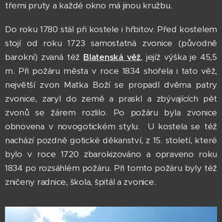
třemi pruty a každé okno má jinou kružbu.
Do roku 1780 stál při kostele i hřbitov. Před kostelem
stojí od roku 1723 samostatná zvonice (původně
barokní) zvaná též
Blatenská věž
, jejíž výška je 45,5
m. Při požáru města v roce 1834 shořela i tato věž,
největší zvon Matka Boží se propadl dvěma patry
zvonice, zaryl do země a praskl a zbývajících pět
zvonů se žárem rozlilo. Po požáru byla zvonice
obnovena v novogotickém stylu. U kostela se též
nachází pozdně gotické děkanství, z 15. století, které
bylo v roce 1720 zbarokizováno a opraveno roku
1834 po rozsáhlém požáru. Při tomto požáru byly též
zničeny radnice, škola, špitál a zvonice.