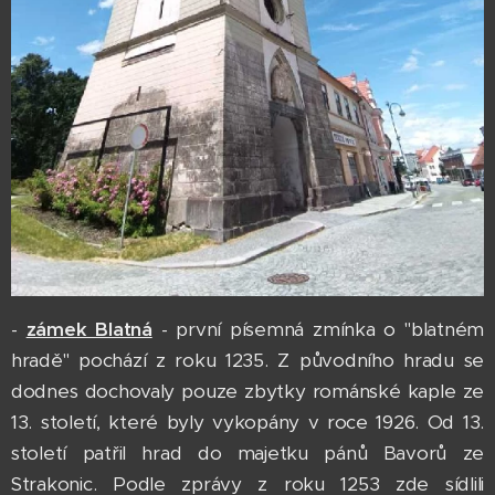
-
zámek Blatná
- první písemná zmínka o "blatném
hradě" pochází z roku 1235. Z původního hradu se
dodnes dochovaly pouze zbytky románské kaple ze
13. století, které byly vykopány v roce 1926. Od 13.
století patřil hrad do majetku pánů Bavorů ze
Strakonic. Podle zprávy z roku 1253 zde sídlili