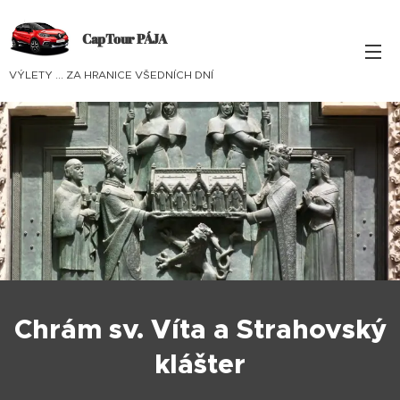
CapTour PÁJA
VÝLETY ... ZA HRANICE VŠEDNÍCH DNÍ
Chrám sv. Víta a Strahovský
klášter